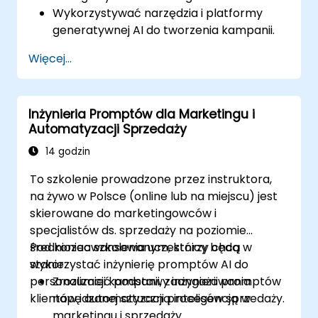
Wykorzystywać narzędzia i platformy
generatywnej AI do tworzenia kampanii.
Tworzyć spersonalizowane treści
Więcej...
marketingowe przy użyciu modeli AI.
Integrować treści generowane przez AI z
szerszymi strategiami marketingowymi.
Inżynieria Promptów dla Marketingu i
Analizować i optymalizować kampanie
Automatyzacji Sprzedaży
marketingowe napędzane AI w celu
poprawy ich skuteczności.
14 godzin
To szkolenie prowadzone przez instruktora,
na żywo w Polsce (online lub na miejscu) jest
skierowane do marketingowców i
specjalistów ds. sprzedaży na poziomie
średniozaawansowanym, którzy chcą
Pod koniec szkolenia uczestnicy będą w
wykorzystać inżynierię promptów AI do
stanie:
personalizacji kampanii, zaangażowania
Zrozumieć podstawy inżynierii promptów
klientów i automatyzacji procesów sprzedaży.
napędzanej sztuczną inteligencją w
marketingu i sprzedaży.