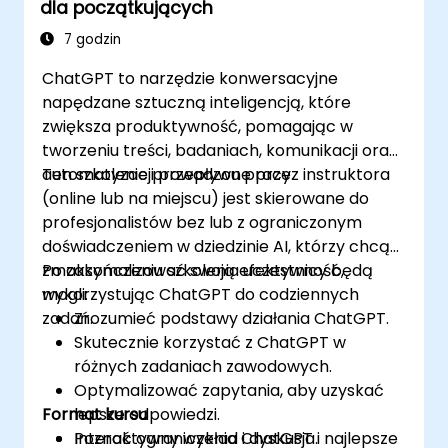
dla początkujących
wykorzystaniem
zaangażowania i konwersji dzięki AI.
AI. Szkolenie obejmuje również zagadnienia
● Zwiększenie efektywności działań
7 godzin
związane z automatyzacją obsługi klienta w
reklamowych i oszczędność czasu.
ChatGPT to narzędzie konwersacyjne
social
napędzane sztuczną inteligencją, które
media, w tym chatboty i inteligentne systemy
zwiększa produktywność, pomagając w
zarządzania komunikacją.
tworzeniu treści, badaniach, komunikacji oraz
automatyzacji przepływu pracy.
Ten szkolenie prowadzone przez instruktora
(online lub na miejscu) jest skierowane do
profesjonalistów bez lub z ograniczonym
doświadczeniem w dziedzinie AI, którzy chcą
zmaksymalizować swoją efektywność,
Po zakończeniu szkolenia uczestnicy będą
wykorzystując ChatGPT do codziennych
mogli:
zadań.
Zrozumieć podstawy działania ChatGPT.
Skutecznie korzystać z ChatGPT w
różnych zadaniach zawodowych.
Optymalizować zapytania, aby uzyskać
Format kursu
lepsze odpowiedzi.
Poznać ograniczenia ChatGPT i najlepsze
Interaktywny wykład i dyskusja.