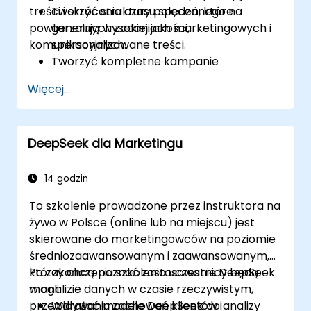
treści i skrócenia czasu spędzanego na
Tworzyć struktury poleceń, które
powtarzalnych zadaniach marketingowych i
generują wysokiej jakości,
komunikacyjnych.
spersonalizowane treści.
Tworzyć kompletne kampanie
marketingowe szybciej przy użyciu
Więcej...
ChatGPT.
Skutecznie tworzyć i tłumaczyć e-maile,
raporty oraz komunikaty dla klientów.
DeepSeek dla Marketingu
Podsumowywać dane finansowe i
automatycznie generować raporty oraz
prezentacje.
14 godzin
To szkolenie prowadzone przez instruktora na
żywo w Polsce (online lub na miejscu) jest
skierowane do marketingowców na poziomie
średniozaawansowanym i zaawansowanym,
którzy chcą poznać zastosowanie DeepSeek
Po zakończeniu szkolenia uczestnicy będą
w analizie danych w czasie rzeczywistym,
mogli:
przewidywaniu zachowań klientów i
Wdrażać modele DeepSeek do analizy