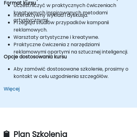
Format kursu
Uczestniczyć w praktycznych ćwiczeniach
kreatywnych inspirowanych metodami
Interaktywny wykład i dyskusja.
artystycznymi.
Przegląd studiów przypadków kampanii
reklamowych.
Warsztaty artystyczne i kreatywne.
Praktyczne ćwiczenia z narzędziami
reklamowymi opartymi na sztucznej inteligencji.
Opcje dostosowania kursu
Aby zamówić dostosowane szkolenie, prosimy o
kontakt w celu uzgodnienia szczegółów.
Więcej
Plan Szkolenia