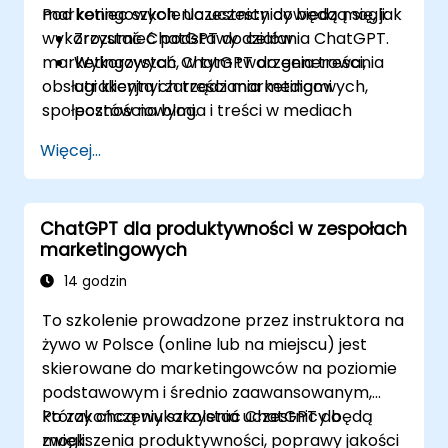
marketingowych. Uczestnicy dowiedzą się, jak
Pod koniec szkolenia uczestnicy będą mogli:
wykorzystać ChatGPT do celów
Zrozumieć podstawy działania ChatGPT.
marketingowych, w tym tworzenia treści,
Wykorzystać ChatGPT do generowania
obsługi klienta i zarządzania mediami
atrakcyjnych treści marketingowych,
społecznościowymi.
postów na bloga i treści w mediach
społecznościowych.
Więcej...
Stworzyć chatbot zasilany przez
ChatGPT, aby poprawić obsługę klienta i
zaangażowanie.
ChatGPT dla produktywności w zespołach
Wdrożyć ChatGPT w swojej strategii
marketingowych
marketingowej, aby zaoszczędzić czas i
zwiększyć efektywność.
14 godzin
To szkolenie prowadzone przez instruktora na
żywo w Polsce (online lub na miejscu) jest
skierowane do marketingowców na poziomie
podstawowym i średnio zaawansowanym,
którzy chcą wykorzystać ChatGPT do
Po zakończeniu szkolenia uczestnicy będą
zwiększenia produktywności, poprawy jakości
mogli: