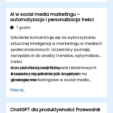
rynku.
Projektować podstawowy przepływ
AI w social media marketingu –
pracy wspomagany przez AI, aby
automatyzacja i personalizacja treści
poprawić produktywność i podejmowanie
decyzji w zespołach handlowych.
7 godzin
Szkolenie koncentruje się na wykorzystaniu
sztucznej inteligencji w marketingu w mediach
społecznościowych. Uczestnicy poznają
narzędzia AI do analizy trendów, optymalizacji
treści
oraz automatyzacji kampanii reklamowych.
Korzyści dla uczestników:
Dowiedzą się, jak AI może wspierać
● Lepsze zrozumienie, jak AI wpływa na
generowanie
strategie marketingowe w social media.
postów, grafik i wideo oraz jak personalizować
● Umiejętność tworzenia skutecznych
Więcej...
komunikację z odbiorcami. Omówione
kampanii z wykorzystaniem AI.
zostaną
● Automatyzacja procesów content
metody targetowania reklam oraz analiza
marketingu i optymalizacja targetowania.
ChatGPT dla produktywności: Przewodnik
wyników działań marketingowych z
● Możliwość poprawy wskaźników