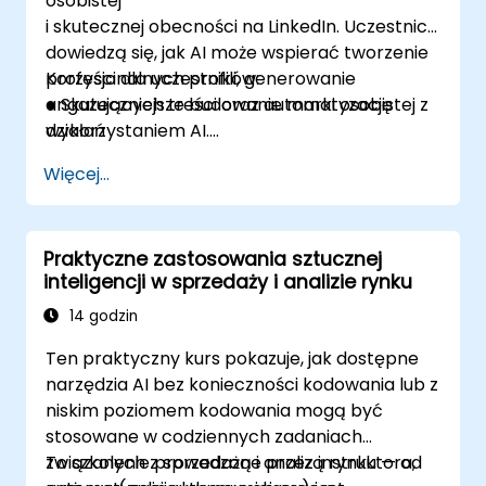
osobistej
i skutecznej obecności na LinkedIn. Uczestnicy
dowiedzą się, jak AI może wspierać tworzenie
profesjonalnych profili, generowanie
Korzyści dla uczestników:
angażujących treści oraz automatyzację
● Skuteczniejsze budowanie marki osobistej z
działań
wykorzystaniem AI.
networkingowych. Omówione zostaną
● Umiejętność optymalizacji profilu LinkedIn
Więcej...
narzędzia AI do analizy trendów, optymalizacji
pod kątem algorytmu platformy.
postów
● Automatyzacja networkingowych działań i
oraz personalizacji komunikacji. Szkolenie
personalizacja komunikacji.
Praktyczne zastosowania sztucznej
obejmuje również strategie skutecznego
● Lepsze targetowanie treści i analiza
inteligencji w sprzedaży i analizie rynku
wykorzystania LinkedIn do rozwoju kariery,
wyników publikowanych postów.
budowania relacji biznesowych i zwiększania
● Zwiększenie zaangażowania odbiorców oraz
14 godzin
zasięgu publikowanych treści.
rozwoju sieci kontaktów.
Ten praktyczny kurs pokazuje, jak dostępne
narzędzia AI bez konieczności kodowania lub z
niskim poziomem kodowania mogą być
stosowane w codziennych zadaniach
związanych z sprzedażą i analizą rynku — od
To szkolenie prowadzone przez instruktora,