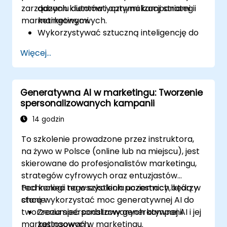
zarządzaniu automatycznymi kampaniami
danych klientów i optymalizacji strategii
marketingowymi.
marketingowych.
Wykorzystywać sztuczną inteligencję do
segmentacji odbiorców i
Więcej...
spersonalizowanego marketingu.
Integrować DeepSeek z narzędziami
automatyzacji marketingu do zarządzania
Generatywna AI w marketingu: Tworzenie
kampaniami.
spersonalizowanych kampanii
Stosować analitykę predykcyjną do
przewidywania zachowań klientów i
14 godzin
poprawy działań targetowania.
To szkolenie prowadzone przez instruktora,
na żywo w Polsce (online lub na miejscu), jest
skierowane do profesjonalistów marketingu,
strategów cyfrowych oraz entuzjastów
technologii na wszystkich poziomach, którzy
Pod koniec tego szkolenia uczestnicy będą w
chcą wykorzystać moc generatywnej AI do
stanie:
tworzenia spersonalizowanych kampanii
Zrozumieć podstawy generatywnej AI i jej
marketingowych.
zastosowań w marketingu.