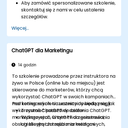
Aby zamówić spersonalizowane szkolenie,
skontaktuj się z nami w celu ustalenia
szczegółów.
Więcej...
ChatGPT dla Marketingu
14 godzin
To szkolenie prowadzone przez instruktora na
żywo w Polsce (online lub na miejscu) jest
skierowane do marketerów, którzy chcą
wykorzystać ChatGPT w swoich kampaniach
marketingowych. Uczestnicy dowiedzą się, jak
Pod koniec szkolenia uczestnicy będą mogli:
wykorzystać ChatGPT do celów
Zrozumieć podstawy działania ChatGPT.
marketingowych, w tym tworzenia treści,
Wykorzystać ChatGPT do generowania
obsługi klienta i zarządzania mediami
atrakcyjnych treści marketingowych,