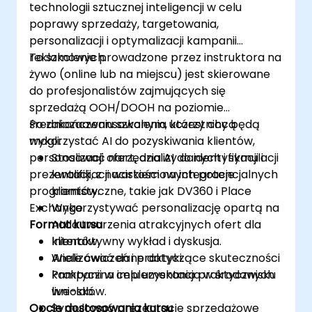
technologii sztucznej inteligencji w celu
poprawy sprzedaży, targetowania,
personalizacji i optymalizacji kampanii
reklamowych.
To szkolenie prowadzone przez instruktora na
żywo (online lub na miejscu) jest skierowane
do profesjonalistów zajmujących się
sprzedażą OOH/DOOH na poziomie
średniozaawansowanym, którzy chcą
Po zakończeniu szkolenia uczestnicy będą
wykorzystać AI do pozyskiwania klientów,
mogli:
personalizacji ofert, analizy danych i symulacji
Stosować narzędzia AI do identyfikacji i
prezentacji, z naciskiem na integracje
kwalifikacji wartościowych potencjalnych
programistyczne, takie jak DV360 i Place
klientów.
Exchange.
Wykorzystywać personalizację opartą na
Format kursu
AI do tworzenia atrakcyjnych ofert dla
klientów.
Interaktywny wykład i dyskusja.
Analizować dane dotyczące skuteczności
Wiele ćwiczeń i praktyki.
kampanii w celu uzyskania praktycznych
Praktyczna implementacja w środowisku
wniosków.
live-lab.
Opcje dostosowania kursu
Symulować prezentacje sprzedażowe