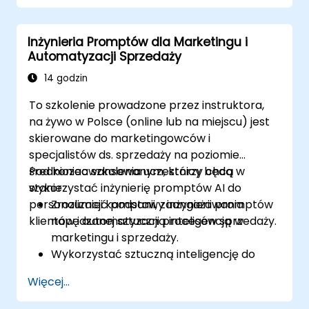
Integrować treści generowane przez AI z
szerszymi strategiami marketingowymi.
Inżynieria Promptów dla Marketingu i
Analizować i optymalizować kampanie
Automatyzacji Sprzedaży
marketingowe napędzane AI w celu
poprawy ich skuteczności.
14 godzin
To szkolenie prowadzone przez instruktora,
na żywo w Polsce (online lub na miejscu) jest
skierowane do marketingowców i
specjalistów ds. sprzedaży na poziomie
średniozaawansowanym, którzy chcą
Pod koniec szkolenia uczestnicy będą w
wykorzystać inżynierię promptów AI do
stanie:
personalizacji kampanii, zaangażowania
Zrozumieć podstawy inżynierii promptów
klientów i automatyzacji procesów sprzedaży.
napędzanej sztuczną inteligencją w
marketingu i sprzedaży.
Wykorzystać sztuczną inteligencję do
generowania skutecznych treści
Więcej...
marketingowych i kreatywów
reklamowych.