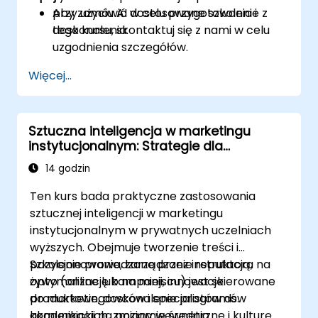
przy użyciu AI w celu przygotowania i
Aby zamówić dostosowane szkolenie z
doskonalenia.
tego kursu, skontaktuj się z nami w celu
uzgodnienia szczegółów.
Więcej...
Sztuczna inteligencja w marketingu
instytucjonalnym: Strategie dla
prywatnych uczelni wyższych
14 godzin
Ten kurs bada praktyczne zastosowania
sztucznej inteligencji w marketingu
instytucjonalnym w prywatnych uczelniach
wyższych. Obejmuje tworzenie treści i
pozycjonowanie, zarządzanie reputacją,
Szkolenie prowadzone przez instruktora na
optymalizację kampanii, innowacje
żywo (online lub na miejscu) jest skierowane
produktowe, doskonalenie programów
do marketingowców i specjalistów ds.
akademickich, zmiany wewnętrzne i kulturę
komunikacji na poziomie średnio