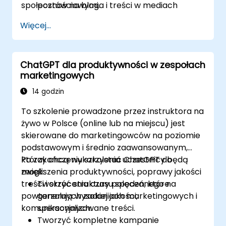
społecznościowymi.
postów na bloga i treści w mediach
społecznościowych.
Więcej...
Stworzyć chatbot zasilany przez
ChatGPT, aby poprawić obsługę klienta i
zaangażowanie.
ChatGPT dla produktywności w zespołach
Wdrożyć ChatGPT w swojej strategii
marketingowych
marketingowej, aby zaoszczędzić czas i
zwiększyć efektywność.
14 godzin
To szkolenie prowadzone przez instruktora na
żywo w Polsce (online lub na miejscu) jest
skierowane do marketingowców na poziomie
podstawowym i średnio zaawansowanym,
którzy chcą wykorzystać ChatGPT do
Po zakończeniu szkolenia uczestnicy będą
zwiększenia produktywności, poprawy jakości
mogli:
treści i skrócenia czasu spędzanego na
Tworzyć struktury poleceń, które
powtarzalnych zadaniach marketingowych i
generują wysokiej jakości,
komunikacyjnych.
spersonalizowane treści.
Tworzyć kompletne kampanie