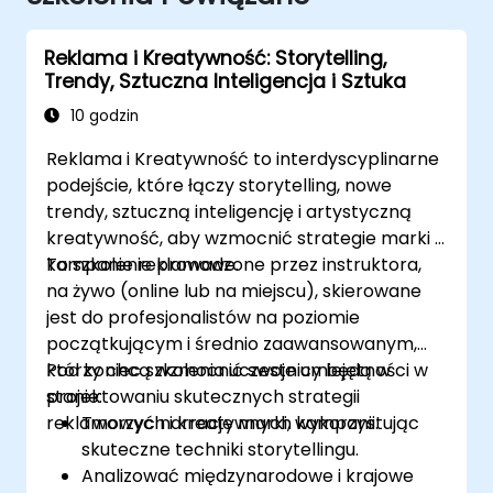
Reklama i Kreatywność: Storytelling,
Trendy, Sztuczna Inteligencja i Sztuka
10 godzin
Reklama i Kreatywność to interdyscyplinarne
podejście, które łączy storytelling, nowe
trendy, sztuczną inteligencję i artystyczną
kreatywność, aby wzmocnić strategie marki i
kampanie reklamowe.
To szkolenie prowadzone przez instruktora,
na żywo (online lub na miejscu), skierowane
jest do profesjonalistów na poziomie
początkującym i średnio zaawansowanym,
którzy chcą wzmocnić swoje umiejętności w
Pod koniec szkolenia uczestnicy będą w
projektowaniu skutecznych strategii
stanie:
reklamowych i kreatywnych kampanii.
Tworzyć narracje marki, wykorzystując
skuteczne techniki storytellingu.
Analizować międzynarodowe i krajowe