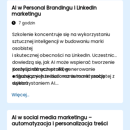
sztucznej inteligencji.
AI w Personal Brandingu i LinkedIn
Projektować taktyki zaangażowania dla
marketingu
szkół i potencjalnych studentów
wspierane przez procesy oparte na
7 godzin
sztucznej inteligencji.
Szkolenie koncentruje się na wykorzystaniu
sztucznej inteligencji w budowaniu marki
osobistej
i skutecznej obecności na LinkedIn. Uczestnicy
dowiedzą się, jak AI może wspierać tworzenie
profesjonalnych profili, generowanie
Korzyści dla uczestników:
angażujących treści oraz automatyzację
● Skuteczniejsze budowanie marki osobistej z
działań
wykorzystaniem AI.
networkingowych. Omówione zostaną
● Umiejętność optymalizacji profilu LinkedIn
Więcej...
narzędzia AI do analizy trendów, optymalizacji
pod kątem algorytmu platformy.
postów
● Automatyzacja networkingowych działań i
oraz personalizacji komunikacji. Szkolenie
personalizacja komunikacji.
AI w social media marketingu –
obejmuje również strategie skutecznego
● Lepsze targetowanie treści i analiza
automatyzacja i personalizacja treści
wykorzystania LinkedIn do rozwoju kariery,
wyników publikowanych postów.