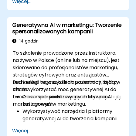
Więcej...
spersonalizowanego marketingu.
Integrować DeepSeek z narzędziami
automatyzacji marketingu do zarządzania
Generatywna AI w marketingu: Tworzenie
kampaniami.
spersonalizowanych kampanii
Stosować analitykę predykcyjną do
przewidywania zachowań klientów i
14 godzin
poprawy działań targetowania.
To szkolenie prowadzone przez instruktora,
na żywo w Polsce (online lub na miejscu), jest
skierowane do profesjonalistów marketingu,
strategów cyfrowych oraz entuzjastów
technologii na wszystkich poziomach, którzy
Pod koniec tego szkolenia uczestnicy będą w
chcą wykorzystać moc generatywnej AI do
stanie:
tworzenia spersonalizowanych kampanii
Zrozumieć podstawy generatywnej AI i jej
marketingowych.
zastosowań w marketingu.
Wykorzystywać narzędzia i platformy
generatywnej AI do tworzenia kampanii.
Tworzyć spersonalizowane treści
Więcej...
marketingowe przy użyciu modeli AI.