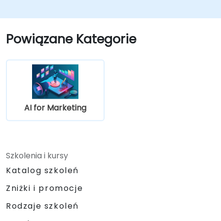
Automatyzować zaangażowanie klientów
za pomocą odpowiedzi generowanych
przez AI.
Powiązane Kategorie
Wykorzystać sztuczną inteligencję do
uzyskiwania opartych na danych
spostrzeżeń i prognoz sprzedaży.
Integrować narzędzia AI z przepływami
pracy automatyzacji marketingu i
sprzedaży.
AI for Marketing
Szkolenia i kursy
Katalog szkoleń
Zniżki i promocje
Rodzaje szkoleń