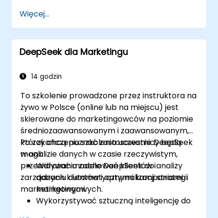
marketingowe szybciej przy użyciu
Więcej...
ChatGPT.
Skutecznie tworzyć i tłumaczyć e-maile,
raporty oraz komunikaty dla klientów.
DeepSeek dla Marketingu
Podsumowywać dane finansowe i
automatycznie generować raporty oraz
prezentacje.
14 godzin
To szkolenie prowadzone przez instruktora na
żywo w Polsce (online lub na miejscu) jest
skierowane do marketingowców na poziomie
średniozaawansowanym i zaawansowanym,
którzy chcą poznać zastosowanie DeepSeek
Po zakończeniu szkolenia uczestnicy będą
w analizie danych w czasie rzeczywistym,
mogli:
przewidywaniu zachowań klientów i
Wdrażać modele DeepSeek do analizy
zarządzaniu automatycznymi kampaniami
danych klientów i optymalizacji strategii
marketingowymi.
marketingowych.
Wykorzystywać sztuczną inteligencję do
segmentacji odbiorców i