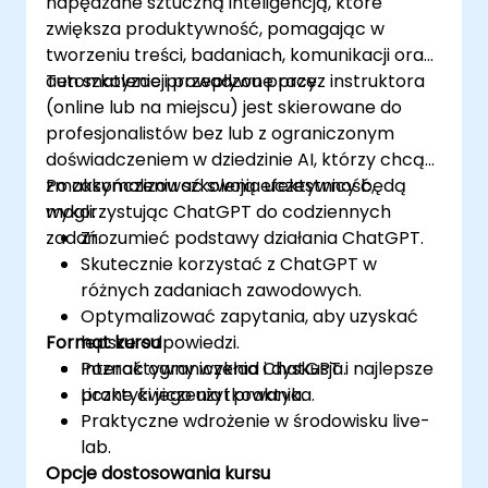
napędzane sztuczną inteligencją, które
media, w tym chatboty i inteligentne systemy
zwiększa produktywność, pomagając w
zarządzania komunikacją.
tworzeniu treści, badaniach, komunikacji oraz
automatyzacji przepływu pracy.
Ten szkolenie prowadzone przez instruktora
(online lub na miejscu) jest skierowane do
profesjonalistów bez lub z ograniczonym
doświadczeniem w dziedzinie AI, którzy chcą
zmaksymalizować swoją efektywność,
Po zakończeniu szkolenia uczestnicy będą
wykorzystując ChatGPT do codziennych
mogli:
zadań.
Zrozumieć podstawy działania ChatGPT.
Skutecznie korzystać z ChatGPT w
różnych zadaniach zawodowych.
Optymalizować zapytania, aby uzyskać
Format kursu
lepsze odpowiedzi.
Poznać ograniczenia ChatGPT i najlepsze
Interaktywny wykład i dyskusja.
praktyki jego użytkowania.
Liczne ćwiczenia i praktyka.
Praktyczne wdrożenie w środowisku live-
lab.
Opcje dostosowania kursu