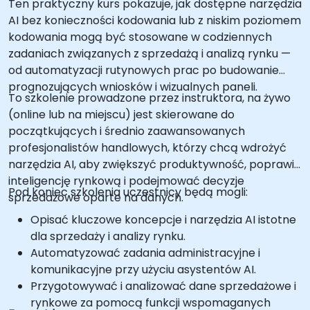
Ten praktyczny kurs pokazuje, jak dostępne narzędzia
AI bez konieczności kodowania lub z niskim poziomem
kodowania mogą być stosowane w codziennych
zadaniach związanych z sprzedażą i analizą rynku —
od automatyzacji rutynowych prac po budowanie
prognozujących wniosków i wizualnych paneli.
To szkolenie prowadzone przez instruktora, na żywo
(online lub na miejscu) jest skierowane do
początkujących i średnio zaawansowanych
profesjonalistów handlowych, którzy chcą wdrożyć
narzędzia AI, aby zwiększyć produktywność, poprawić
inteligencję rynkową i podejmować decyzje
Pod koniec szkolenia uczestnicy będą mogli:
sprzedażowe oparte na danych.
Opisać kluczowe koncepcje i narzędzia AI istotne
dla sprzedaży i analizy rynku.
Automatyzować zadania administracyjne i
komunikacyjne przy użyciu asystentów AI.
Przygotowywać i analizować dane sprzedażowe i
rynkowe za pomocą funkcji wspomaganych