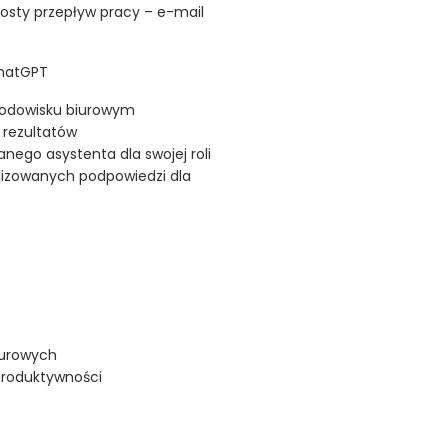
osty przepływ pracy – e-mail
ChatGPT
rodowisku biurowym
h rezultatów
anego asystenta dla swojej roli
lizowanych podpowiedzi dla
iurowych
produktywności