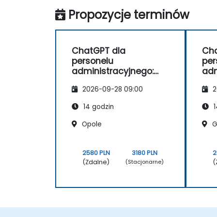
Propozycje terminów
ChatGPT dla
Cha
personelu
per
administracyjnego:
adm
optymalizacja zadań i
opt
2026-09-28 09:00
2
produktywność
pro
14 godzin
1
Opole
G
2580 PLN
3180 PLN
2
(Zdalne)
(
(Stacjonarne)