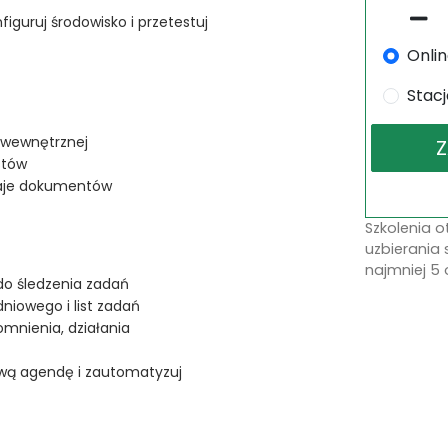
figuruj środowisko i przetestuj
Onli
Stac
i wewnętrznej
stów
dzaje dokumentów
Szkolenia 
uzbierania 
najmniej 5 
do śledzenia zadań
niowego i list zadań
mnienia, działania
ową agendę i zautomatyzuj