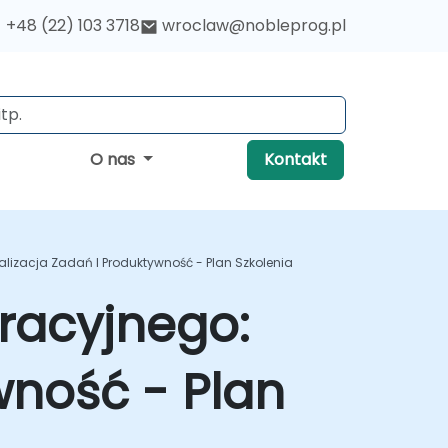
+48 (22) 103 3718
wroclaw@nobleprog.pl
O nas
Kontakt
lizacja Zadań I Produktywność - Plan Szkolenia
racyjnego:
wność - Plan