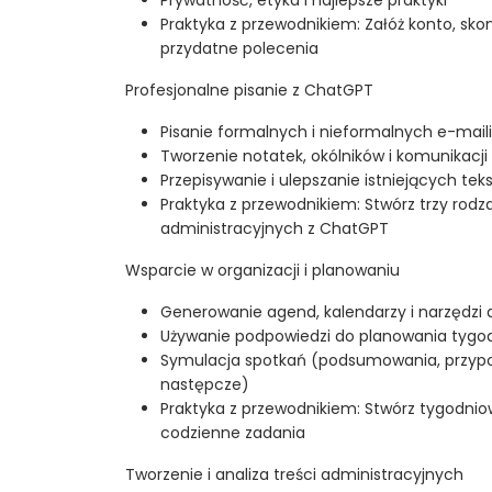
Prywatność, etyka i najlepsze praktyki
Praktyka z przewodnikiem: Załóż konto, skon
przydatne polecenia
Profesjonalne pisanie z ChatGPT
Pisanie formalnych i nieformalnych e-maili
Tworzenie notatek, okólników i komunikacj
Przepisywanie i ulepszanie istniejących tek
Praktyka z przewodnikiem: Stwórz trzy ro
administracyjnych z ChatGPT
Wsparcie w organizacji i planowaniu
Generowanie agend, kalendarzy i narzędzi 
Używanie podpowiedzi do planowania tygod
Symulacja spotkań (podsumowania, przypo
następcze)
Praktyka z przewodnikiem: Stwórz tygodni
codzienne zadania
Tworzenie i analiza treści administracyjnych