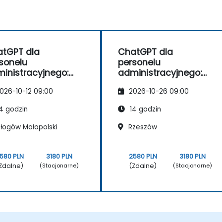
tGPT dla
ChatGPT dla
sonelu
personelu
inistracyjnego:
administracyjnego:
ymalizacja zadań i
optymalizacja zadań i
026-10-12 09:00
2026-10-26 09:00
duktywność
produktywność
4 godzin
14 godzin
łogów Małopolski
Rzeszów
580 PLN
3180 PLN
2580 PLN
3180 PLN
Zdalne)
(Zdalne)
(Stacjonarne)
(Stacjonarne)