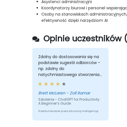
Asystenci administracyjni
Koordynatorzy biurowi i personel wspierają
Osoby na stanowiskach administracyjnych,
efektywność dzięki narzędziom AI
Opinie uczestników (
Zdolny do dostosowania się na
podstawie sugestii odbiorców –
np. zdolny do
natychmiastowego stworzenia
rzeczywistego scenariusza
agenta AI.
Brett McLaren - Zoll Itamar
Szkolenie - ChatGPT for Productivity:
A Beginner’s Guide
Przetłumaczone przez sztuczną inteligencję