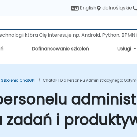
dolnośląskie
English
eń
Dofinansowanie szkoleń
Usługi
Szkolenia ChatGPT
ChatGPT Dla Personelu Administracyjnego: Optyma
personelu administ
 zadań i produkty