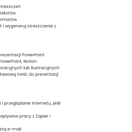
streszczeń
 tekstów
ormatów
st i wygeneruj streszczenie z
rezentacji PowerPoint
PowerPoint, Notion
oracyjnych lub ilustracyjnych
stawową treść do prezentacji
 przeglądanie internetu, jeśli
pływów pracy z Zapier i
cztą e-mail