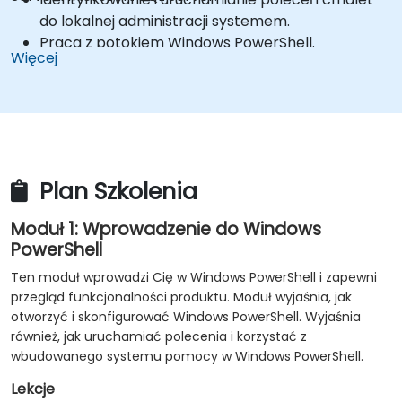
do lokalnej administracji systemem.
Praca z potokiem Windows PowerShell.
Więcej
Korzystanie z PSProviders i PSDrives do pracy z
innymi formami pamięci.
Zapytania o informacje systemowe za pomocą
WMI i CIM.
Praca ze zmiennymi, tablicami i tablicami
mieszającymi.
Plan Szkolenia
Tworzenie podstawowych skryptów w Windows
PowerShell.
Moduł 1: Wprowadzenie do Windows
Administrowanie zdalnymi komputerami za
PowerShell
pomocą Windows PowerShell.
Ten moduł wprowadzi Cię w Windows PowerShell i zapewni
Zarządzanie zasobami Azure za pomocą
przegląd funkcjonalności produktu. Moduł wyjaśnia, jak
PowerShell.
otworzyć i skonfigurować Windows PowerShell. Wyjaśnia
Zarządzanie usługami Microsoft 365 za pomocą
również, jak uruchamiać polecenia i korzystać z
PowerShell.
wbudowanego systemu pomocy w Windows PowerShell.
Korzystanie z zadań w tle i zadań zaplanowanych.
Lekcje