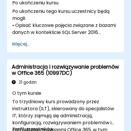
Po ukończeniu kursu
komputerowym.
Wdrażaj hermetyzację, dziedziczenie i
Po ukończeniu tego kursu uczestnicy będą
polimorfizm.
mogli:
Opisz bibliotekę klas bazowych (BCL) w
• Opisać kluczowe pojęcia związane z bazami
.NET Framework.
danych w kontekście SQL Server 2016
Wyjaśnij koncepcje bezpieczeństwa
• Opisać języki baz danych używane w SQL
Więcej...
aplikacji.
Server 2016
Wdrażaj proste operacje wejścia/wyjścia
• Opisać techniki modelowania danych
w programie komputerowym.
• Opisać techniki normalizacji i denormalizacji
Identyfikuj błędy aplikacji i wyjaśnij, jak
Administracja i rozwiązywanie problemów
• Opisać typy relacji i ich wpływ na
w Office 365 (10997DC)
debugować aplikację i obsługiwać błędy.
projektowanie baz danych
Określ aspekty wydajnościowe aplikacji.
• Opisać wpływ projektowania bazy danych
21 godzin
na wydajność
O tym kursie
• Opisać powszechnie używane obiekty baz
To trzydniowy kurs prowadzony przez
danych
instruktora (ILT), skierowany do specjalistów
IT, którzy zajmują się administracją,
konfiguracją, rozwiązywaniem problemów i
Profil uczestników
zarządzaniem usługami Office 365, w tym