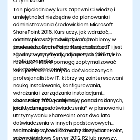
O tym kursie
Administrować i rozwiązywać problemy z
Ten pięciodniowy kurs zapewni Ci wiedzę i
SharePoint Online.
umiejętności niezbędne do planowania i
Planować i wdrażać Microsoft 365 Apps
administrowania środowiskiem Microsoft
dla przedsiębiorstw.
SharePoint 2016. Kurs uczy, jak wdrażać,
Administrować i rozwiązywać problemy z
administrować i rozwiązywać problemy w
Jest to pierwszy z dwóch kursów
zgodnością i bezpieczeństwem w Office
środowisku SharePoint. Kurs dostarcza
przeznaczonych dla profesjonalistów IT i jest
365.
również wytycznych, najlepszych praktyk i
zgodny z certyfikacją SharePoint 2016 IT Pro.
Profil uczestnika
rozważań, które pomogą zoptymalizować
wdrożenie SharePoint.
Kurs jest skierowany do doświadczonych
profesjonalistów IT, którzy są zainteresowani
nauką instalowania, konfigurowania,
wdrażania i zarządzania instalacjami
SharePoint 2016 zarówno w centrum danych,
Uczestnicy zazwyczaj mają ponad rok
jak i w chmurze.
praktycznego doświadczenia* w planowaniu i
utrzymywaniu SharePoint oraz dwa lata
doświadczenia w innych podstawowych
technologiach, od których zależy SharePoint,
Minimalnie wykwalifikowany kandydat
w tym Windows Server 2012 R2 lub nowszy,
zazwyczaj: