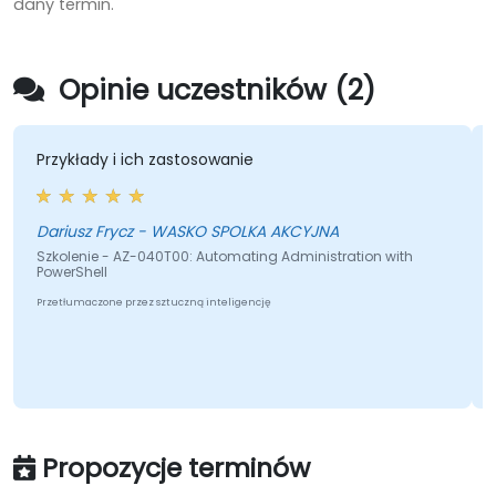
dany termin.
Opinie uczestników (2)
 i ich zastosowanie
Przykłady, przy
Frycz - WASKO SPOLKA AKCYJNA
Marek - Uniwer
- AZ-040T00: Automating Administration with
Szkolenie - AZ-
PowerShell
e przez sztuczną inteligencję
Przetłumaczone prze
Propozycje terminów