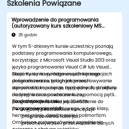
Szkolenia Powiązane
Wprowadzenie do programowania
(autoryzowany kurs szkoleniowy MS
10975)
35 godzin
W tym 5-dniowym kursie uczestnicy poznają
podstawy programowania komputerowego,
korzystając z Microsoft Visual Studio 2013 oraz
języka programowania Visual C# lub Visual
Basic. Kurs nie wymaga wcześniejszego
Skupimy się na podstawowych koncepcjach
doświadczenia w programowaniu i
programowania, takich jak przechowywanie
wprowadza koncepcje niezbędne do przejścia
danych w komputerze, typy danych, struktury
na średniozaawansowane kursy
decyzyjne oraz powtarzanie za pomocą pętli.
Po ukończeniu kursu
programowania, takie jak 20483B:
Kurs obejmuje również wprowadzenie do
Programowanie w C#.
programowania obiektowego, w tym klasy,
Wyjaśnij podstawowe koncepcje
hermetyzację, dziedziczenie i polimorfizm.
programowania, takie jak
Omówione zostaną również zagadnienia
przechowywanie i przetwarzanie danych