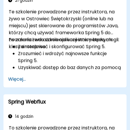
21 godzin
Te szkolenie prowadzone przez instruktora, na
żywo w Ostrowiec Świętokrzyski (online lub na
miejscu) jest skierowane do programistów Java,
którzy chcą używać frameworka Spring 5 do
tworzenia i wdrażania aplikacji internetowych
Po zakończeniu szkolenia uczestnicy będą mogli:
klasy enterprise.
Zainstalować i skonfigurować Spring 5.
Zrozumieć i wdrożyć najnowsze funkcje
Spring 5.
Uzyskiwać dostęp do baz danych za pomocą
aplikacji Spring.
Więcej...
Używać nowego reaktywnego frameworka
internetowego, WebFlow, aby uczynić
aplikację reaktywną.
Spring Webflux
Integrować aplikację Spring z istniejącymi
aplikacjami Java EE.
Testować i wdrażać aplikację Spring klasy
14 godzin
enterprise.
To szkolenie prowadzone przez instruktora, na