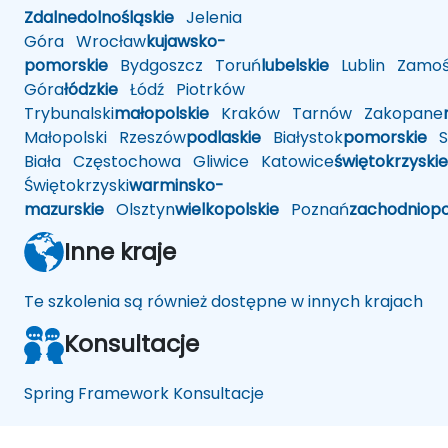
Zdalne
dolnośląskie
Jelenia
Góra
Wrocław
kujawsko-
pomorskie
Bydgoszcz
Toruń
lubelskie
Lublin
Zamoś
Góra
łódzkie
Łódź
Piotrków
Trybunalski
małopolskie
Kraków
Tarnów
Zakopane
Małopolski
Rzeszów
podlaskie
Białystok
pomorskie
Sł
Biała
Częstochowa
Gliwice
Katowice
świętokrzyskie
Świętokrzyski
warminsko-
mazurskie
Olsztyn
wielkopolskie
Poznań
zachodniop
Inne kraje
Te szkolenia są również dostępne w innych krajach
Konsultacje
Spring Framework Konsultacje