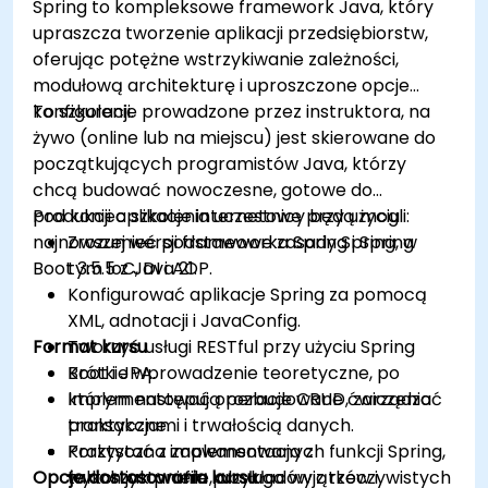
Spring to kompleksowe framework Java, który
upraszcza tworzenie aplikacji przedsiębiorstw,
oferując potężne wstrzykiwanie zależności,
modułową architekturę i uproszczone opcje
konfiguracji.
To szkolenie prowadzone przez instruktora, na
żywo (online lub na miejscu) jest skierowane do
początkujących programistów Java, którzy
chcą budować nowoczesne, gotowe do
produkcji aplikacje internetowe przy użyciu
Pod koniec szkolenia uczestnicy będą mogli:
najnowszej wersji frameworka Spring i Spring
Zrozumieć podstawowe zasady Spring, w
Boot 3.5.5 z Java 21.
tym IoC, DI i AOP.
Konfigurować aplikacje Spring za pomocą
XML, adnotacji i JavaConfig.
Format kursu
Tworzyć usługi RESTful przy użyciu Spring
Boot i JPA.
Krótkie wprowadzenie teoretyczne, po
Implementować operacje CRUD, zarządzać
którym następują rozbudowane ćwiczenia
transakcjami i trwałością danych.
praktyczne.
Korzystać z zaawansowanych funkcji Spring,
Praktyczna implementacja z
Opcje dostosowania kursu
takich jak profile, obsługa wyjątków i
wykorzystaniem przykładów z rzeczywistych