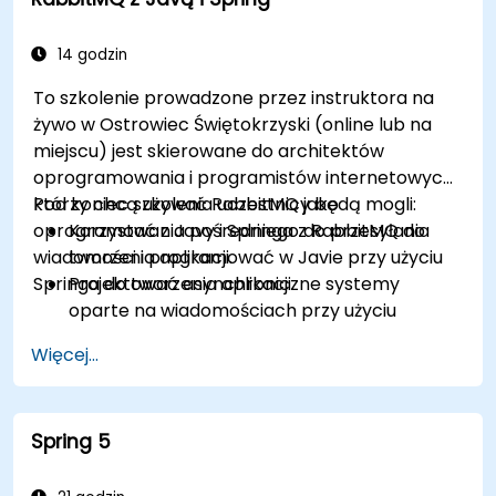
14 godzin
To szkolenie prowadzone przez instruktora na
żywo w Ostrowiec Świętokrzyski (online lub na
miejscu) jest skierowane do architektów
oprogramowania i programistów internetowych,
którzy chcą używać RabbitMQ jako
Pod koniec szkolenia uczestnicy będą mogli:
oprogramowania pośredniego do przesyłania
Korzystać z Javy i Springa z RabbitMQ do
wiadomości i programować w Javie przy użyciu
tworzenia aplikacji.
Springa do tworzenia aplikacji.
Projektować asynchroniczne systemy
oparte na wiadomościach przy użyciu
RabbitMQ.
Więcej...
Tworzyć i stosować kolejki, tematy, wymiany
i powiązania w RabbitMQ.
Spring 5