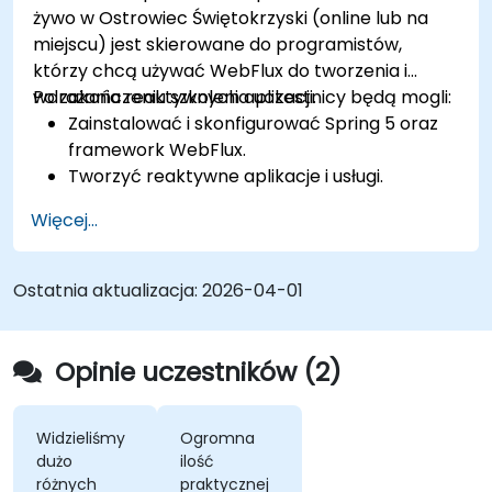
żywo w Ostrowiec Świętokrzyski (online lub na
miejscu) jest skierowane do programistów,
którzy chcą używać WebFlux do tworzenia i
wdrażania reaktywnych aplikacji.
Po zakończeniu szkolenia uczestnicy będą mogli:
Zainstalować i skonfigurować Spring 5 oraz
framework WebFlux.
Tworzyć reaktywne aplikacje i usługi.
Więcej...
Ostatnia aktualizacja:
2026-04-01
Opinie uczestników (2)
Widzieliśmy
Ogromna
dużo
ilość
różnych
praktycznej