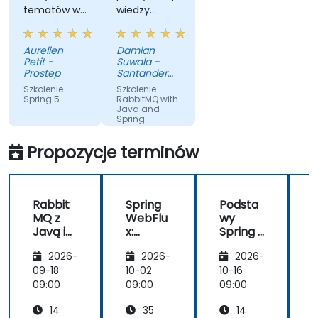
tematów w
wiedzy
krótkim
przekazanej
czasie
również w
Aurelien
Damian
praktycznej
Petit -
Suwala -
formie.
Prostep
Santander
Podobało mi
Bank Polska
Szkolenie -
Szkolenie -
S.A.
się, że trener
Spring 5
RabbitMQ with
Java and
jest
Spring
praktykiem
więc
Propozycje terminów
omawianie
poszczególnych
zagadnień
Rabbit
Spring
Podsta
było
MQ z
WebFlu
wy
okraszone
Javą i
x:
Spring z
x
przykładami
Spring
Progra
Spring
z życia i
2026-
2026-
2026-
mowani
Boot
dobrymi
e
3.5.5 i
09-18
10-02
10-16
1
praktykami.
reakty
Java 21
09:00
09:00
09:00
0
Widać, że
wne dla
trener jest
14
35
14
skalow