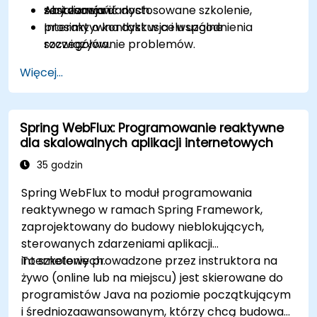
serializacja danych.
zastosowań.
Aby zamówić dostosowane szkolenie,
Interaktywna dyskusja i wspólne
prosimy o kontakt w celu uzgodnienia
rozwiązywanie problemów.
szczegółów.
Więcej...
Spring WebFlux: Programowanie reaktywne
dla skalowalnych aplikacji internetowych
35 godzin
Spring WebFlux to moduł programowania
reaktywnego w ramach Spring Framework,
zaprojektowany do budowy nieblokujących,
sterowanych zdarzeniami aplikacji
internetowych.
To szkolenie prowadzone przez instruktora na
żywo (online lub na miejscu) jest skierowane do
programistów Java na poziomie początkującym
i średniozaawansowanym, którzy chcą budować