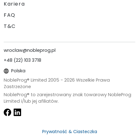
Kariera
FAQ
T&C
wroclaw@nobleprog.pl
+48 (22) 103 3718
Polska
NobleProg® Limited 2005 -
2026
Wszelkie Prawa
Zastrzeżone
NobleProg® to zarejestrowany znak towarowy NobleProg
Limited i/lub jej afiliatów.
Prywatność & Ciasteczka