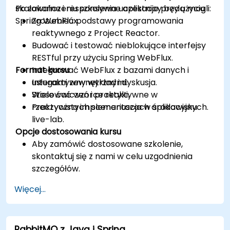
skalowalne i responsywne aplikacje przy użyciu
Po zakończeniu szkolenia uczestnicy będą mogli:
Spring WebFlux.
Zrozumieć podstawy programowania
reaktywnego z Project Reactor.
Budować i testować nieblokujące interfejsy
RESTful przy użyciu Spring WebFlux.
Format kursu
Integrować WebFlux z bazami danych i
usługami zewnętrznymi.
Interaktywny wykład i dyskusja.
Stosować wzorce reaktywne w
Wiele ćwiczeń i praktyki.
rzeczywistych scenariuszach aplikacyjnych.
Praktyczna implementacja w środowisku
live-lab.
Opcje dostosowania kursu
Aby zamówić dostosowane szkolenie,
skontaktuj się z nami w celu uzgodnienia
szczegółów.
Więcej...
RabbitMQ z Javą i Spring