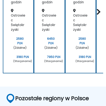
pasjonatem
alnych
godzin
godzin
godzin
g
technologii
aplikacji
a
interne
oraz lubi (i
Ostrowie
Ostrowie
Ostrowie
O
towych
potrafi)
c
c
c
c
przekazywać
Świętokr
Świętokr
Świętokr
Ś
swoją
zyski
zyski
zyski
z
wiedzę dalej.
Życzę sobie i
2580
6450
2580
innym
PLN
PLN
PLN
kursantom
(Zdalne)
(Zdalne)
(Zdalne)
więcej
takich
3180 PLN
7950 PLN
3180 PLN
szkoleń :)
(Stacjonarne)
(Stacjonarne)
(Stacjonarne)
Pozostałe regiony w Polsce