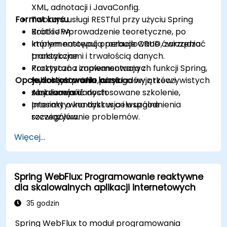
XML, adnotacji i JavaConfig.
Format kursu
Tworzyć usługi RESTful przy użyciu Spring
Boot i JPA.
Krótkie wprowadzenie teoretyczne, po
Implementować operacje CRUD, zarządzać
którym następują rozbudowane ćwiczenia
transakcjami i trwałością danych.
praktyczne.
Korzystać z zaawansowanych funkcji Spring,
Praktyczna implementacja z
Opcje dostosowania kursu
takich jak profile, obsługa wyjątków i
wykorzystaniem przykładów z rzeczywistych
serializacja danych.
zastosowań.
Aby zamówić dostosowane szkolenie,
Interaktywna dyskusja i wspólne
prosimy o kontakt w celu uzgodnienia
rozwiązywanie problemów.
szczegółów.
Więcej...
Spring WebFlux: Programowanie reaktywne
dla skalowalnych aplikacji internetowych
35 godzin
Spring WebFlux to moduł programowania