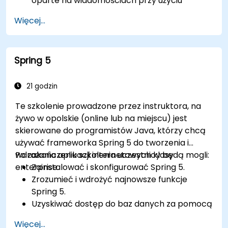
oparte na wiadomościach przy użyciu
RabbitMQ.
Więcej...
Tworzyć i stosować kolejki, tematy, wymiany
i powiązania w RabbitMQ.
Spring 5
21 godzin
Te szkolenie prowadzone przez instruktora, na
żywo w opolskie (online lub na miejscu) jest
skierowane do programistów Java, którzy chcą
używać frameworka Spring 5 do tworzenia i
wdrażania aplikacji internetowych klasy
Po zakończeniu szkolenia uczestnicy będą mogli:
enterprise.
Zainstalować i skonfigurować Spring 5.
Zrozumieć i wdrożyć najnowsze funkcje
Spring 5.
Uzyskiwać dostęp do baz danych za pomocą
aplikacji Spring.
Więcej...