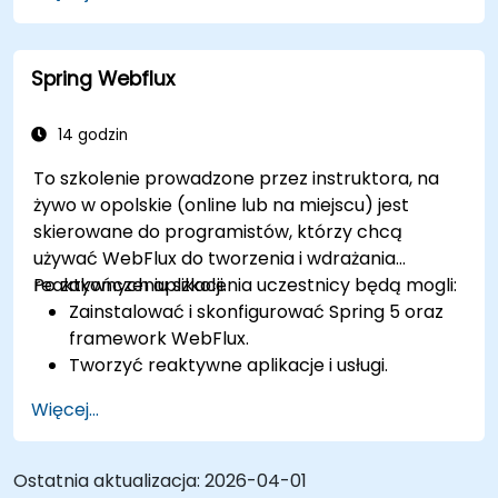
Używać nowego reaktywnego frameworka
internetowego, WebFlow, aby uczynić
aplikację reaktywną.
Spring Webflux
Integrować aplikację Spring z istniejącymi
aplikacjami Java EE.
Testować i wdrażać aplikację Spring klasy
14 godzin
enterprise.
To szkolenie prowadzone przez instruktora, na
żywo w opolskie (online lub na miejscu) jest
skierowane do programistów, którzy chcą
używać WebFlux do tworzenia i wdrażania
reaktywnych aplikacji.
Po zakończeniu szkolenia uczestnicy będą mogli:
Zainstalować i skonfigurować Spring 5 oraz
framework WebFlux.
Tworzyć reaktywne aplikacje i usługi.
Więcej...
Ostatnia aktualizacja:
2026-04-01