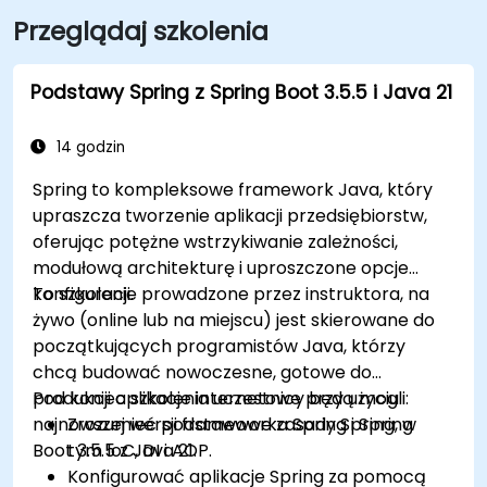
Przeglądaj szkolenia
Podstawy Spring z Spring Boot 3.5.5 i Java 21
14 godzin
Spring to kompleksowe framework Java, który
upraszcza tworzenie aplikacji przedsiębiorstw,
oferując potężne wstrzykiwanie zależności,
modułową architekturę i uproszczone opcje
konfiguracji.
To szkolenie prowadzone przez instruktora, na
żywo (online lub na miejscu) jest skierowane do
początkujących programistów Java, którzy
chcą budować nowoczesne, gotowe do
produkcji aplikacje internetowe przy użyciu
Pod koniec szkolenia uczestnicy będą mogli:
najnowszej wersji frameworka Spring i Spring
Zrozumieć podstawowe zasady Spring, w
Boot 3.5.5 z Java 21.
tym IoC, DI i AOP.
Konfigurować aplikacje Spring za pomocą