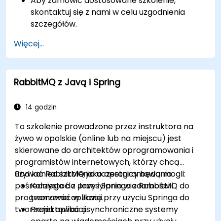
Aby zamówić dostosowane szkolenie,
skontaktuj się z nami w celu uzgodnienia
szczegółów.
Więcej...
RabbitMQ z Javą i Spring
14 godzin
To szkolenie prowadzone przez instruktora na
żywo w opolskie (online lub na miejscu) jest
skierowane do architektów oprogramowania i
programistów internetowych, którzy chcą
używać RabbitMQ jako oprogramowania
Pod koniec szkolenia uczestnicy będą mogli:
pośredniego do przesyłania wiadomości i
Korzystać z Javy i Springa z RabbitMQ do
programować w Javie przy użyciu Springa do
tworzenia aplikacji.
tworzenia aplikacji.
Projektować asynchroniczne systemy