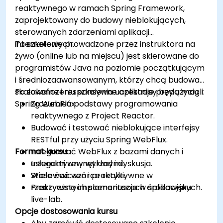
reaktywnego w ramach Spring Framework,
zaprojektowany do budowy nieblokujących,
sterowanych zdarzeniami aplikacji
internetowych.
To szkolenie prowadzone przez instruktora na
żywo (online lub na miejscu) jest skierowane do
programistów Java na poziomie początkującym
i średniozaawansowanym, którzy chcą budować
skalowalne i responsywne aplikacje przy użyciu
Po zakończeniu szkolenia uczestnicy będą mogli:
Spring WebFlux.
Zrozumieć podstawy programowania
reaktywnego z Project Reactor.
Budować i testować nieblokujące interfejsy
RESTful przy użyciu Spring WebFlux.
Format kursu
Integrować WebFlux z bazami danych i
usługami zewnętrznymi.
Interaktywny wykład i dyskusja.
Stosować wzorce reaktywne w
Wiele ćwiczeń i praktyki.
rzeczywistych scenariuszach aplikacyjnych.
Praktyczna implementacja w środowisku
live-lab.
Opcje dostosowania kursu