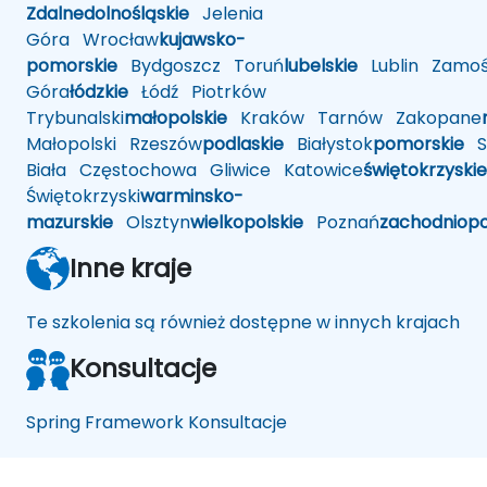
było
Zdalne
dolnośląskie
Jelenia
okraszone
Góra
Wrocław
kujawsko-
przykładami
pomorskie
Bydgoszcz
Toruń
lubelskie
Lublin
Zamoś
z życia i
Góra
łódzkie
Łódź
Piotrków
dobrymi
Trybunalski
małopolskie
Kraków
Tarnów
Zakopane
praktykami.
Małopolski
Rzeszów
podlaskie
Białystok
pomorskie
Sł
Widać, że
trener jest
Biała
Częstochowa
Gliwice
Katowice
świętokrzyskie
pasjonatem
Świętokrzyski
warminsko-
technologii
mazurskie
Olsztyn
wielkopolskie
Poznań
zachodniop
oraz lubi (i
potrafi)
Inne kraje
przekazywać
swoją
Te szkolenia są również dostępne w innych krajach
wiedzę dalej.
Życzę sobie i
Konsultacje
innym
kursantom
więcej
Spring Framework Konsultacje
takich
szkoleń :)