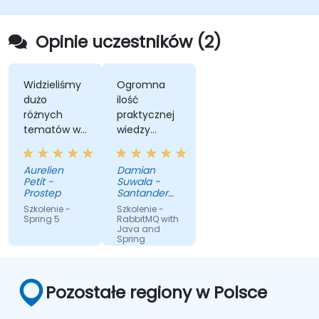
Opinie uczestników (2)
Widzieliśmy
Ogromna
dużo
ilość
różnych
praktycznej
tematów w
wiedzy
krótkim
przekazanej
czasie
również w
Aurelien
Damian
praktycznej
Petit -
Suwala -
formie.
Prostep
Santander
Podobało mi
Bank Polska
Szkolenie -
Szkolenie -
S.A.
się, że trener
Spring 5
RabbitMQ with
Java and
jest
Spring
praktykiem
więc
omawianie
Pozostałe regiony w Polsce
poszczególnych
zagadnień