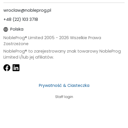
wroclaw@nobleprog.pl
+48 (22) 103 3718
Polska
NobleProg® Limited 2005 -
2026
Wszelkie Prawa
Zastrzeżone
NobleProg® to zarejestrowany znak towarowy NobleProg
Limited i/lub jej afiliatów.
Prywatność & Ciasteczka
Staff login