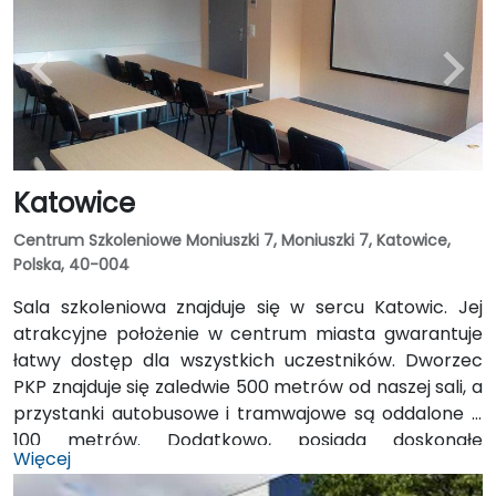
Katowice
Centrum Szkoleniowe Moniuszki 7, Moniuszki 7, Katowice,
Polska, 40-004
Sala szkoleniowa znajduje się w sercu Katowic. Jej
atrakcyjne położenie w centrum miasta gwarantuje
łatwy dostęp dla wszystkich uczestników. Dworzec
PKP znajduje się zaledwie 500 metrów od naszej sali, a
przystanki autobusowe i tramwajowe są oddalone o
100 metrów. Dodatkowo, posiada doskonałe
Więcej
połączenie z trasą wylotową w kierunku autostrady
A4 Kraków - Wrocław oraz lotniskiem w Pyrzowicach,