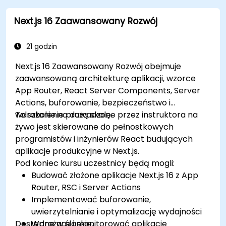
Skutecznie rozwiązywać typowe problemy w
Next.js 16 Zaawansowany Rozwój
aplikacjach Next.js.
21 godzin
Next.js 16 Zaawansowany Rozwój obejmuje
zaawansowaną architekturę aplikacji, wzorce
App Router, React Server Components, Server
Actions, buforowanie, bezpieczeństwo i
wdrażanie na dużą skalę.
To szkolenie prowadzone przez instruktora na
żywo jest skierowane do pełnostkowych
programistów i inżynierów React budujących
aplikacje produkcyjne w Next.js.
Pod koniec kursu uczestnicy będą mogli:
Budować złożone aplikacje Next.js 16 z App
Router, RSC i Server Actions
Implementować buforowanie,
uwierzytelnianie i optymalizację wydajności
Dostępne w śląskie.
Wdrażaæ i monitorować aplikacje