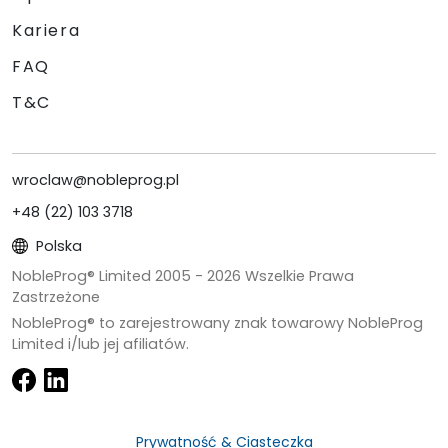
Kariera
FAQ
T&C
wroclaw@nobleprog.pl
+48 (22) 103 3718
Polska
NobleProg® Limited 2005 -
2026
Wszelkie Prawa
Zastrzeżone
NobleProg® to zarejestrowany znak towarowy NobleProg
Limited i/lub jej afiliatów.
Prywatność & Ciasteczka