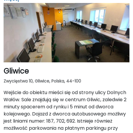
niepełnosprawnych. Z dworca PKS należy
skierować się na przystanek Warszawska Dworzec, w
kierunku na północ (po tej samej stronie co dworzec
PKS). Autobus nr 8 w kierunku Szyndzielnia jedzie około
22 minut (9 przystanków). Przystankiem docelowym
jest Armii Krajowej ZIAD, który znajduję się 400
metrów od sali szkoleniowej ZIAD. W ten sam sposób
można dostać się do ZIAD z dworca PKP Bielsko Biała
Główna.
Gliwice
Zwycięstwa 10, Gliwice, Polska, 44-100
Wejście do obiektu mieści się od strony ulicy Dolnych
Wałów. Sale znajdują się w centrum Gliwic, zaledwie 2
minuty spacerem od rynku i 5 minut od dworca
kolejowego. Dojazd z dworca autobusowego możliwy
jest liniami numer: 187, 702, 692. Istnieje również
możliwość parkowania na płatnym parkingu przy