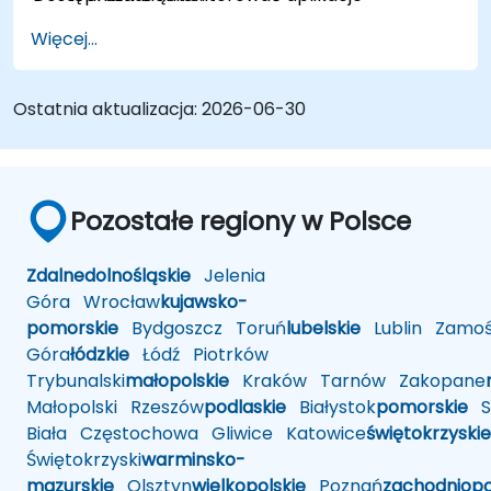
produkcyjne na dużą skalę
Więcej...
Ostatnia aktualizacja:
2026-06-30
Pozostałe regiony w Polsce
Zdalne
dolnośląskie
Jelenia
Góra
Wrocław
kujawsko-
pomorskie
Bydgoszcz
Toruń
lubelskie
Lublin
Zamoś
Góra
łódzkie
Łódź
Piotrków
Trybunalski
małopolskie
Kraków
Tarnów
Zakopane
Małopolski
Rzeszów
podlaskie
Białystok
pomorskie
Sł
Biała
Częstochowa
Gliwice
Katowice
świętokrzyskie
Świętokrzyski
warminsko-
mazurskie
Olsztyn
wielkopolskie
Poznań
zachodniop