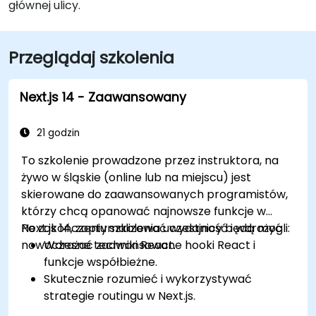
głównej ulicy.
Przeglądaj szkolenia
Next.js 14 - Zaawansowany
21 godzin
To szkolenie prowadzone przez instruktora, na
żywo w śląskie (online lub na miejscu) jest
skierowane do zaawansowanych programistów,
którzy chcą opanować najnowsze funkcje w
Next.js 14, zoptymalizować wydajność i wdrożyć
Po zakończeniu szkolenia uczestnicy będą mogli:
nowoczesne techniki React.
Wdrażać zaawansowane hooki React i
funkcje współbieżne.
Skutecznie rozumieć i wykorzystywać
strategie routingu w Next.js.
Wykorzystywać komponenty serwerowe,