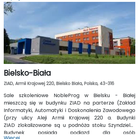
projektor, ekran wbudowany, flipchart oraz mikser
audio, co zapewnia sprzyjające warunki do
efektywnego prowadzenia szkolenia oraz komfort
uczestników.
Bielsko-Biała
ZIAD, Armii Krajowej 220, Bielsko Biała, Polska, 43-316
Sale szkoleniowe NobleProg w Bielsku - Białej
mieszczą się w budynku ZIAD na parterze (Zakład
Informatyki, Automatyki i Doskonalenia Zawodowego
(przy ulicy Aleji Armii Krajowej 220 a. Budynki
ZIAD zlokalizowane są u podnóża stoku Szyndzielni.
Budynek posiada podjazd dla osób
Więcej