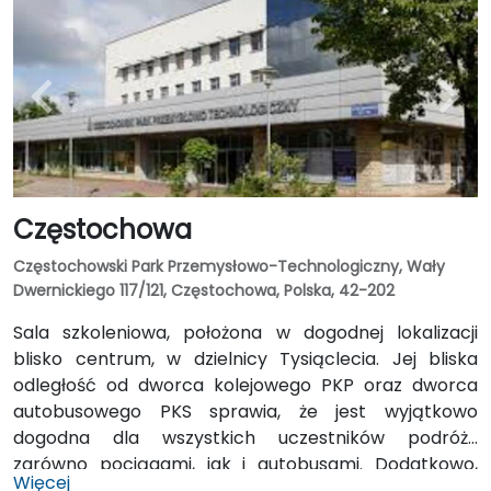
co czyni obiekt idealnym miejscem dla uczestników
przybywających z różnych stron Polski jak i z
zagranicy.
Częstochowa
Częstochowski Park Przemysłowo-Technologiczny, Wały
Dwernickiego 117/121, Częstochowa, Polska, 42-202
Sala szkoleniowa, położona w dogodnej lokalizacji
blisko centrum, w dzielnicy Tysiąclecia. Jej bliska
odległość od dworca kolejowego PKP oraz dworca
autobusowego PKS sprawia, że jest wyjątkowo
dogodna dla wszystkich uczestników podróży
zarówno pociągami, jak i autobusami. Dodatkowo,
Więcej
sala wyposażona jest w klimatyzację, internet Wi-Fi,