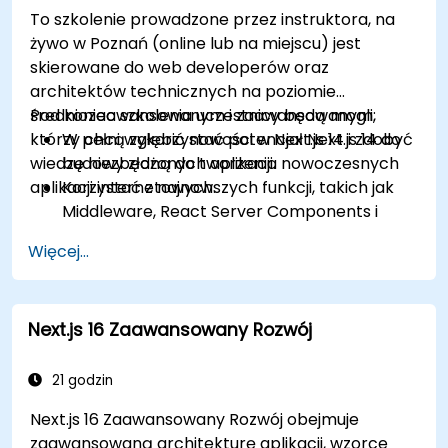
backendowego z funkcjami Edge i Edge
To szkolenie prowadzone przez instruktora, na
Runtime.
żywo w Poznań (online lub na miejscu) jest
Zarządzać stanem przy użyciu React
skierowane do web developerów oraz
Context, Redux i bibliotek stanu atomowego.
architektów technicznych na poziomie
Optymalizować wydajność aplikacji pod
średniozaawansowanym i zaawansowanym,
Pod koniec szkolenia uczestnicy będą mogli:
kątem Web Core Vitals.
którzy chcą zgłębić nowości w Next.js 14 i zdobyć
W pełni wykorzystać potencjał Next.js 14 do
Testować, monitorować i efektywnie
wiedzę niezbędną do tworzenia nowoczesnych
budowy złożonych aplikacji.
wdrażać aplikacje Next.js.
aplikacji internetowych.
Korzystać z najnowszych funkcji, takich jak
Middleware, React Server Components i
Edge Functions.
Więcej...
Stosować najlepsze praktyki dotyczące
wydajności, skalowalności i SEO.
Skutecznie rozwiązywać typowe problemy w
Next.js 16 Zaawansowany Rozwój
aplikacjach Next.js.
21 godzin
Next.js 16 Zaawansowany Rozwój obejmuje
zaawansowaną architekturę aplikacji, wzorce