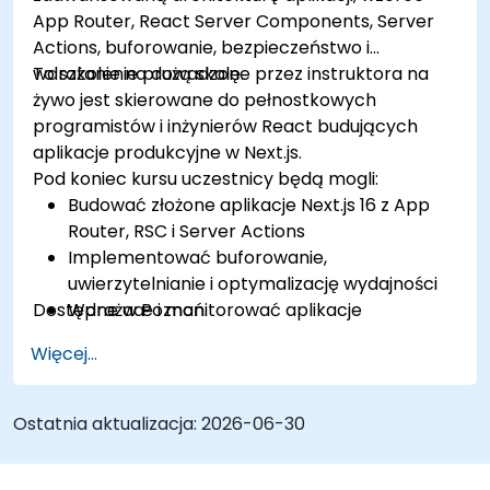
App Router, React Server Components, Server
Actions, buforowanie, bezpieczeństwo i
wdrażanie na dużą skalę.
To szkolenie prowadzone przez instruktora na
żywo jest skierowane do pełnostkowych
programistów i inżynierów React budujących
aplikacje produkcyjne w Next.js.
Pod koniec kursu uczestnicy będą mogli:
Budować złożone aplikacje Next.js 16 z App
Router, RSC i Server Actions
Implementować buforowanie,
uwierzytelnianie i optymalizację wydajności
Dostępne w Poznań.
Wdrażaæ i monitorować aplikacje
produkcyjne na dużą skalę
Więcej...
Ostatnia aktualizacja:
2026-06-30