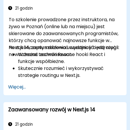
21 godzin
To szkolenie prowadzone przez instruktora, na
żywo w Poznań (online lub na miejscu) jest
skierowane do zaawansowanych programistów,
którzy chcą opanować najnowsze funkcje w
Next.js 14, zoptymalizować wydajność i wdrożyć
Po zakończeniu szkolenia uczestnicy będą mogli:
nowoczesne techniki React.
Wdrażać zaawansowane hooki React i
funkcje współbieżne.
Skutecznie rozumieć i wykorzystywać
strategie routingu w Next.js.
Wykorzystywać komponenty serwerowe,
Więcej...
akcje serwerowe i hybrydowe podejścia do
renderowania.
Optymalizować pobieranie danych,
Zaawansowany rozwój w Next.js 14
buforowanie i inkrementalną regenerację
statyczną.
Używać Next.js jako rozwiązania
21 godzin