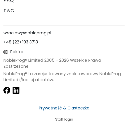
FAQ
T&C
wroclaw@nobleprog.pl
+48 (22) 103 3718
Polska
NobleProg® Limited 2005 -
2026
Wszelkie Prawa
Zastrzeżone
NobleProg® to zarejestrowany znak towarowy NobleProg
Limited i/lub jej afiliatów.
Prywatność & Ciasteczka
Staff login