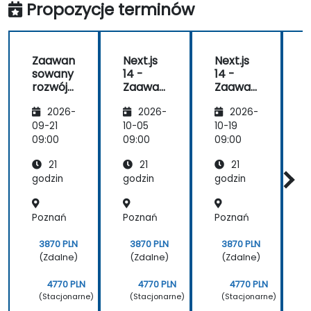
Propozycje terminów
Zaawan
Next.js
Next.js
N
sowany
14 -
14 -
1
rozwój
Zaawan
Zaawan
w
sowany
sowany
2026-
2026-
2026-
Next.js
14
09-21
10-05
10-19
1
09:00
09:00
09:00
0
21
21
21
godzin
godzin
godzin
g
Poznań
Poznań
Poznań
3870 PLN
3870 PLN
3870 PLN
(Zdalne)
(Zdalne)
(Zdalne)
4770 PLN
4770 PLN
4770 PLN
(Stacjonarne)
(Stacjonarne)
(Stacjonarne)