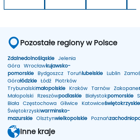
Pozostałe regiony w Polsce
Zdalne
dolnośląskie
Jelenia
Góra
Wrocław
kujawsko-
pomorskie
Bydgoszcz
Toruń
lubelskie
Lublin
Zamoś
Góra
łódzkie
Łódź
Piotrków
Trybunalski
małopolskie
Kraków
Tarnów
Zakopane
Małopolski
Rzeszów
podlaskie
Białystok
pomorskie
Sł
Biała
Częstochowa
Gliwice
Katowice
świętokrzyskie
Świętokrzyski
warminsko-
mazurskie
Olsztyn
wielkopolskie
Poznań
zachodniop
Inne kraje