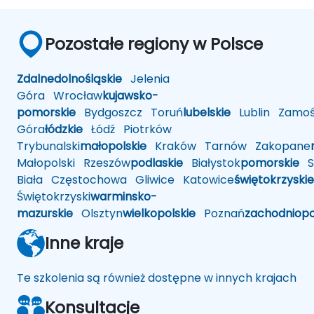
Pozostałe regiony w Polsce
Zdalne
dolnośląskie
Jelenia
Góra
Wrocław
kujawsko-
pomorskie
Bydgoszcz
Toruń
lubelskie
Lublin
Zamoś
Góra
łódzkie
Łódź
Piotrków
Trybunalski
małopolskie
Kraków
Tarnów
Zakopane
Małopolski
Rzeszów
podlaskie
Białystok
pomorskie
Sł
Biała
Częstochowa
Gliwice
Katowice
świętokrzyskie
Świętokrzyski
warminsko-
mazurskie
Olsztyn
wielkopolskie
Poznań
zachodniop
Inne kraje
Te szkolenia są również dostępne w innych krajach
Konsultacje