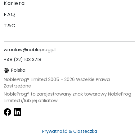
Kariera
FAQ
T&C
wroclaw@nobleprog.pl
+48 (22) 103 3718
Polska
NobleProg® Limited 2005 -
2026
Wszelkie Prawa
Zastrzeżone
NobleProg® to zarejestrowany znak towarowy NobleProg
Limited i/lub jej afiliatów.
Prywatność & Ciasteczka