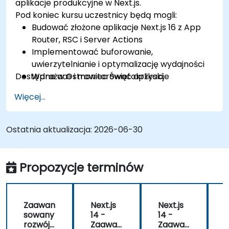
aplikacje produkcyjne w Next.js.
Pod koniec kursu uczestnicy będą mogli:
Budować złożone aplikacje Next.js 16 z App
Router, RSC i Server Actions
Implementować buforowanie,
uwierzytelnianie i optymalizację wydajności
Dostępne w Ostrowiec Świętokrzyski.
Wdrażaæ i monitorować aplikacje
produkcyjne na dużą skalę
Więcej...
Ostatnia aktualizacja:
2026-06-30
Propozycje terminów
Zaawan
Next.js
Next.js
N
sowany
14 -
14 -
1
rozwój
Zaawan
Zaawan