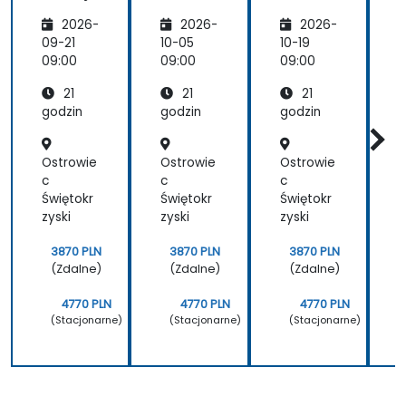
w
sowany
sowany
2026-
2026-
2026-
Next.js
14
09-21
10-05
10-19
1
09:00
09:00
09:00
0
21
21
21
godzin
godzin
godzin
g
Ostrowie
Ostrowie
Ostrowie
O
c
c
c
c
Świętokr
Świętokr
Świętokr
Ś
zyski
zyski
zyski
z
3870 PLN
3870 PLN
3870 PLN
(Zdalne)
(Zdalne)
(Zdalne)
4770 PLN
4770 PLN
4770 PLN
(Stacjonarne)
(Stacjonarne)
(Stacjonarne)