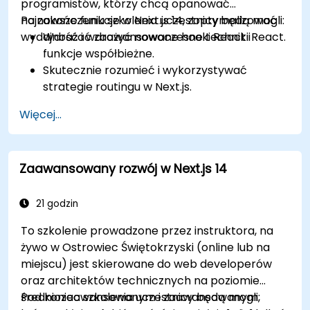
programistów, którzy chcą opanować
najnowsze funkcje w Next.js 14, zoptymalizować
Po zakończeniu szkolenia uczestnicy będą mogli:
wydajność i wdrożyć nowoczesne techniki React.
Wdrażać zaawansowane hooki React i
funkcje współbieżne.
Skutecznie rozumieć i wykorzystywać
strategie routingu w Next.js.
Wykorzystywać komponenty serwerowe,
Więcej...
akcje serwerowe i hybrydowe podejścia do
renderowania.
Optymalizować pobieranie danych,
Zaawansowany rozwój w Next.js 14
buforowanie i inkrementalną regenerację
statyczną.
Używać Next.js jako rozwiązania
21 godzin
backendowego z funkcjami Edge i Edge
To szkolenie prowadzone przez instruktora, na
Runtime.
żywo w Ostrowiec Świętokrzyski (online lub na
Zarządzać stanem przy użyciu React
miejscu) jest skierowane do web developerów
Context, Redux i bibliotek stanu atomowego.
oraz architektów technicznych na poziomie
Optymalizować wydajność aplikacji pod
średniozaawansowanym i zaawansowanym,
Pod koniec szkolenia uczestnicy będą mogli:
kątem Web Core Vitals.