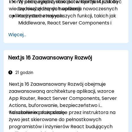
którzy chcą zgłębić nowości w Next.js 14 i zdobyć
W pełni wykorzystać potencjał Next.js 14 do
Testować, monitorować i efektywnie
wiedzę niezbędną do tworzenia nowoczesnych
budowy złożonych aplikacji.
wdrażać aplikacje Next.js.
aplikacji internetowych.
Korzystać z najnowszych funkcji, takich jak
Middleware, React Server Components i
Edge Functions.
Więcej...
Stosować najlepsze praktyki dotyczące
wydajności, skalowalności i SEO.
Skutecznie rozwiązywać typowe problemy w
Next.js 16 Zaawansowany Rozwój
aplikacjach Next.js.
21 godzin
Next.js 16 Zaawansowany Rozwój obejmuje
zaawansowaną architekturę aplikacji, wzorce
App Router, React Server Components, Server
Actions, buforowanie, bezpieczeństwo i
wdrażanie na dużą skalę.
To szkolenie prowadzone przez instruktora na
żywo jest skierowane do pełnostkowych
programistów i inżynierów React budujących