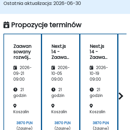
Ostatnia aktualizacja:
2026-06-30
Propozycje terminów
Zaawan
Next.js
Next.js
N
sowany
14 -
14 -
1
rozwój
Zaawan
Zaawan
w
sowany
sowany
2026-
2026-
2026-
Next.js
14
09-21
10-05
10-19
1
09:00
09:00
09:00
0
21
21
21
godzin
godzin
godzin
g
Koszalin
Koszalin
Koszalin
K
3870 PLN
3870 PLN
3870 PLN
(Zdalne)
(Zdalne)
(Zdalne)