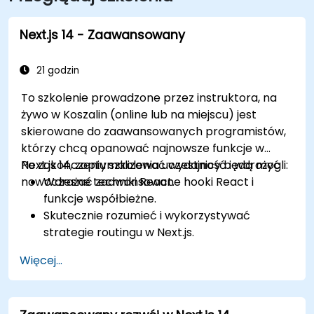
Next.js 14 - Zaawansowany
21 godzin
To szkolenie prowadzone przez instruktora, na
żywo w Koszalin (online lub na miejscu) jest
skierowane do zaawansowanych programistów,
którzy chcą opanować najnowsze funkcje w
Next.js 14, zoptymalizować wydajność i wdrożyć
Po zakończeniu szkolenia uczestnicy będą mogli:
nowoczesne techniki React.
Wdrażać zaawansowane hooki React i
funkcje współbieżne.
Skutecznie rozumieć i wykorzystywać
strategie routingu w Next.js.
Wykorzystywać komponenty serwerowe,
Więcej...
akcje serwerowe i hybrydowe podejścia do
renderowania.
Optymalizować pobieranie danych,