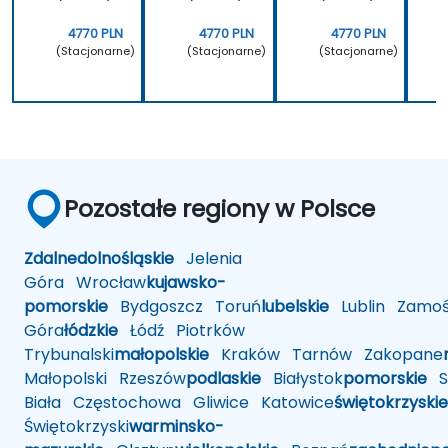
4770 PLN
4770 PLN
4770 PLN
(Stacjonarne)
(Stacjonarne)
(Stacjonarne)
Pozostałe regiony w Polsce
Zdalne
dolnośląskie
Jelenia
Góra
Wrocław
kujawsko-
pomorskie
Bydgoszcz
Toruń
lubelskie
Lublin
Zamoś
Góra
łódzkie
Łódź
Piotrków
Trybunalski
małopolskie
Kraków
Tarnów
Zakopane
Małopolski
Rzeszów
podlaskie
Białystok
pomorskie
Sł
Biała
Częstochowa
Gliwice
Katowice
świętokrzyskie
Świętokrzyski
warminsko-