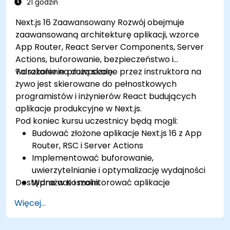
21 godzin
Next.js 16 Zaawansowany Rozwój obejmuje
zaawansowaną architekturę aplikacji, wzorce
App Router, React Server Components, Server
Actions, buforowanie, bezpieczeństwo i
wdrażanie na dużą skalę.
To szkolenie prowadzone przez instruktora na
żywo jest skierowane do pełnostkowych
programistów i inżynierów React budujących
aplikacje produkcyjne w Next.js.
Pod koniec kursu uczestnicy będą mogli:
Budować złożone aplikacje Next.js 16 z App
Router, RSC i Server Actions
Implementować buforowanie,
uwierzytelnianie i optymalizację wydajności
Dostępne w Koszalin.
Wdrażaæ i monitorować aplikacje
produkcyjne na dużą skalę
Więcej...