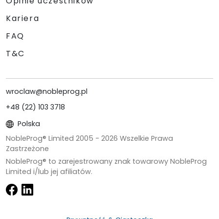
Opinie uczestników
Kariera
FAQ
T&C
wroclaw@nobleprog.pl
+48 (22) 103 3718
Polska
NobleProg® Limited 2005 -
2026
Wszelkie Prawa
Zastrzeżone
NobleProg® to zarejestrowany znak towarowy NobleProg
Limited i/lub jej afiliatów.