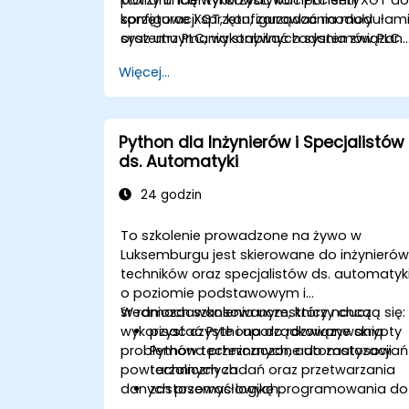
konfiguracji sprzętu, zarządzania modułam
sprzętowe XGT, konfigurować moduły
oraz utrzymania stabilnych systemów PLC.
systemu PLC, wykonywać zadania związan
z tworzeniem kopii zapasowych i
Więcej...
diagnostyką oraz rozwiązywać typowe
problemy sprzętowe.
Python dla Inżynierów i Specjalistów
ds. Automatyki
24 godzin
To szkolenie prowadzone na żywo w
Luksemburgu jest skierowane do inżynierów
techników oraz specjalistów ds. automatyk
o poziomie podstawowym i
średniozaawansowanym, którzy chcą
W ramach szkolenia uczestnicy nauczą się:
wykorzystać Pythona do rozwiązywania
pisać czyste i uporządkowane skrypty
problemów technicznych, automatyzacji
Pythona przeznaczone do zastosowań
powtarzalnych zadań oraz przetwarzania
technicznych
danych przemysłowych.
zastosować logikę programowania do
zagadnień inżynierskich