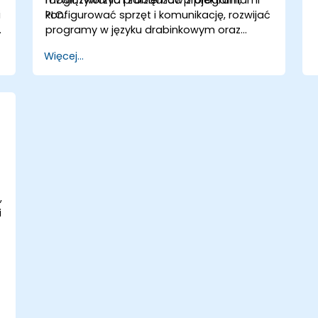
i
PLC.
konfigurować sprzęt i komunikację, rozwijać
e
programy w języku drabinkowym oraz
diagnozować usterki PLC.
Więcej...
,
i