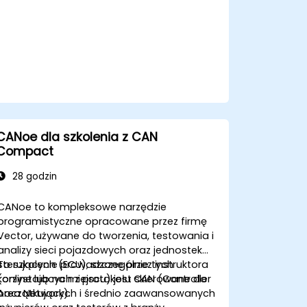
CANoe dla szkolenia z CAN
Compact
28 godzin
CANoe to kompleksowe narzędzie
programistyczne opracowane przez firmę
Vector, używane do tworzenia, testowania i
analizy sieci pojazdowych oraz jednostek
sterujących (ECU), szczególnie tych
To szkolenie prowadzone przez instruktora
korzystających z protokołu CAN (Controller
(online lub na miejscu) jest skierowane do
Area Network).
początkujących i średnio zaawansowanych