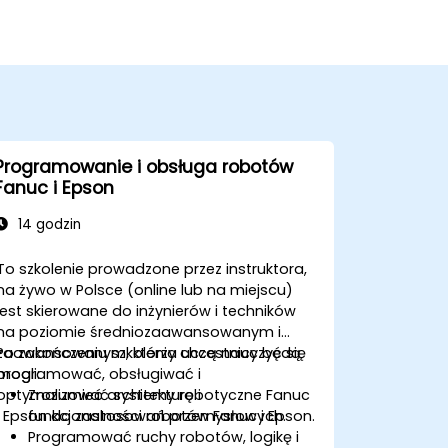
Programowanie i obsługa robotów
Fanuc i Epson
14 godzin
To szkolenie prowadzone przez instruktora,
na żywo w Polsce (online lub na miejscu)
jest skierowane do inżynierów i techników
na poziomie średniozaawansowanym i
zaawansowanym, którzy chcą nauczyć się
Po zakończeniu szkolenia uczestnicy będą
programować, obsługiwać i
mogli:
optymalizować systemy robotyczne Fanuc
Zrozumieć architekturę i
i Epson do zastosowań przemysłowych.
funkcjonalności robotów Fanuc i Epson.
Programować ruchy robotów, logikę i