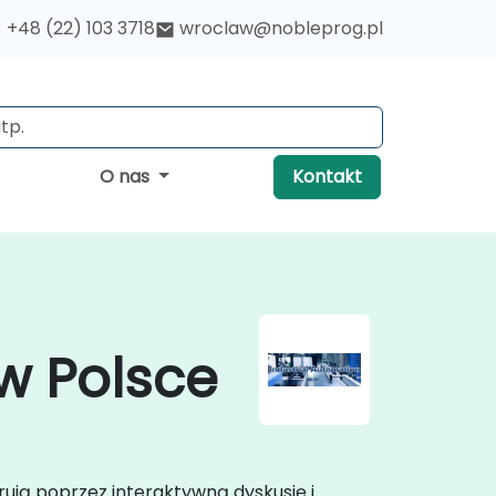
+48 (22) 103 3718
wroclaw@nobleprog.pl
O nas
Kontakt
 w Polsce
ują poprzez interaktywną dyskusję i