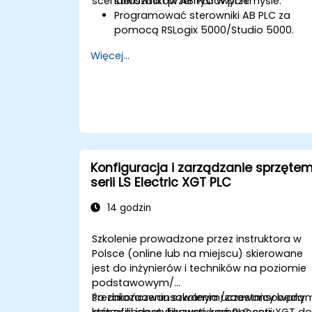
scenariuszach przemysłowych.
sterowników AB PLC w przemyśle.
Programować sterowniki AB PLC za
pomocą RSLogix 5000/Studio 5000.
Diagnozować typowe problemy i
Więcej...
przeprowadzać konserwację
systemów PLC.
Projektować i wdrażać systemy
sterowane PLC dla procesów
przemysłowych.
Zademonstrować biegłość w
programowaniu PLC poprzez
praktyczny projekt.
Konfiguracja i zarządzanie sprzęte
serii LS Electric XGT PLC
14 godzin
Szkolenie prowadzone przez instruktora w
Polsce (online lub na miejscu) skierowane
jest do inżynierów i techników na poziomie
podstawowym/
średniozaawansowanym/zaawansowanym
Po zakończeniu szkolenia uczestnicy będą
którzy chcą wykorzystywać PLC serii XGT d
potrafili: identyfikować komponenty