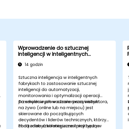
Wprowadzenie do sztucznej
inteligencji w inteligentnych
fabrykach i automatyzacji
14 godzin
przemysłowej
Sztuczna inteligencja w inteligentnych
fabrykach to zastosowanie sztucznej
inteligencji do automatyzacji,
monitorowania i optymalizacji operacji
przemysłowych w czasie rzeczywistym.
To szkolenie prowadzone przez instruktora,
na żywo (online lub na miejscu) jest
skierowane do początkujących
decydentów i liderów technicznych, którzy
a
chcą zdobyć strategiczne i praktyczne
Pod koniec szkolenia uczestnicy będą w