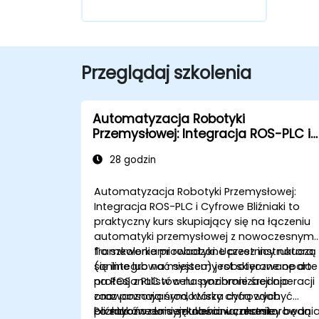
Przeglądaj szkolenia
Automatyzacja Robotyki
Przemysłowej: Integracja ROS-PLC i
Cyfrowe Bliźniaki
28 godzin
Automatyzacja Robotyki Przemysłowej:
Integracja ROS-PLC i Cyfrowe Bliźniaki to
praktyczny kurs skupiający się na łączeniu
automatyki przemysłowej z nowoczesnymi
frameworkami robotyki. Uczestnicy nauczą
To szkolenie prowadzone przez instruktora
się integrować systemy robotyczne oparte
(online lub na miejscu) jest skierowane do
na ROS z PLC w celu synchronizacji operacji
profesjonalistów na poziomie średnio
oraz poznają środowiska cyfrowych
zaawansowanym, którzy chcą zdobyć
bliźniaków do symulowania, monitorowani
praktyczne umiejętności w zakresie
Po zakończeniu szkolenia uczestnicy będą