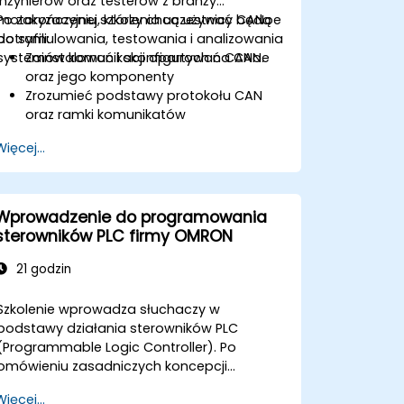
inżynierów oraz testerów z branży
motoryzacyjnej, którzy chcą używać CANoe
Po zakończeniu szkolenia uczestnicy będą
do symulowania, testowania i analizowania
potrafili:
systemów komunikacji opartych na CAN.
Zainstalować i skonfigurować CANoe
oraz jego komponenty
Zrozumieć podstawy protokołu CAN
oraz ramki komunikatów
Tworzyć symulacje dla ECU i sieci CAN
Więcej...
przy użyciu skryptów CAPL
Monitorować, analizować i debugować
ruch CAN w efektywny sposób
Wprowadzenie do programowania
sterowników PLC firmy OMRON
21 godzin
Szkolenie wprowadza słuchaczy w
podstawy działania sterowników PLC
(Programmable Logic Controller). Po
omówieniu zasadniczych koncepcji
leżących u podstaw sterowników PLC,
Więcej...
uczniowie poznają i przećwiczą na