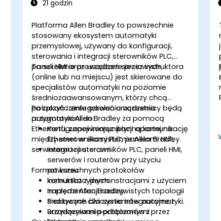
21 godzin
Platforma Allen Bradley to powszechnie
stosowany ekosystem automatyki
przemysłowej, używany do konfiguracji,
sterowania i integracji sterowników PLC,
paneli HMI oraz urządzeń sieciowych.
To szkolenie prowadzone przez instruktora
(online lub na miejscu) jest skierowane do
specjalistów automatyki na poziomie
średniozaawansowanym, którzy chcą
połączyć i zintegrować urządzenia
Po zakończeniu szkolenia uczestnicy będą
automatyki Allen Bradley za pomocą
przygotowani do:
Ethernetu, zapewniając płynną komunikację
Konfiguracji komunikacji opartej na
między sterownikami PLC, panelami HMI,
Ethernet w ekosystemie Allen Bradley.
serwerami i routerami.
Integracji sterowników PLC, paneli HMI,
serwerów i routerów przy użyciu
Format kursu
powszechnych protokołów
komunikacyjnych.
Instruktaż z demonstracjami z użyciem
Implementacji rzeczywistych topologii
narzędzi Allen Bradley.
sieciowych dla systemów automatyki.
Praktyczne ćwiczenia integracyjne z
Rozwiązywania problemów z
urządzeniami podłączonymi przez