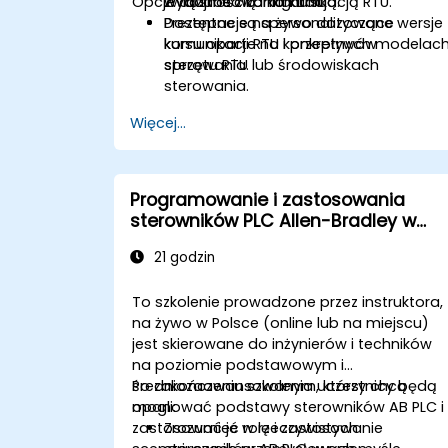
Opcje dostosowania kursu
wydajnością i komunikacją RTU.
związane z konfiguracją.
Prezentacje na żywo dotyczące
Dostępne są spersonalizowane wersje
komunikacji RTU i przepływów
kursu oparte na konkretnych modelac
sterowania.
sprzętu RTU lub środowiskach
sterowania.
Więcej...
Programowanie i zastosowania
sterowników PLC Allen-Bradley w
przemyśle
21 godzin
To szkolenie prowadzone przez instruktora,
na żywo w Polsce (online lub na miejscu)
jest skierowane do inżynierów i techników
na poziomie podstawowym i
średniozaawansowanym, którzy chcą
Po zakończeniu szkolenia uczestnicy będą
opanować podstawy sterowników AB PLC i
mogli:
zastosować je w rzeczywistych
Zrozumieć rolę i zastosowanie