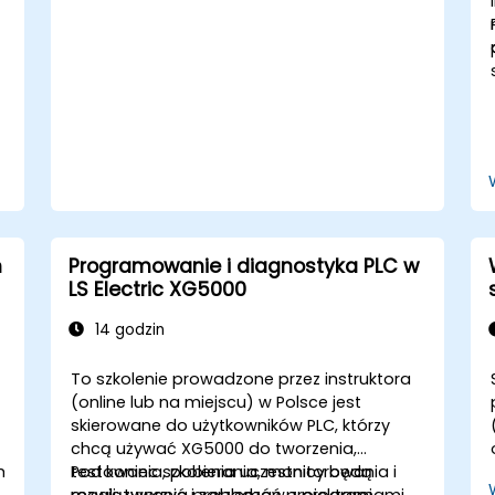
NA oraz sprzęt bezpieczeństwa NX.
m
Programowanie i diagnostyka PLC w
LS Electric XG5000
14 godzin
To szkolenie prowadzone przez instruktora
(online lub na miejscu) w Polsce jest
skierowane do użytkowników PLC, którzy
chcą używać XG5000 do tworzenia,
,
testowania, pobierania, monitorowania i
Pod koniec szkolenia uczestnicy będą
o
rozwiązywania problemów z programami
mogli: tworzyć i zarządzać projektami,