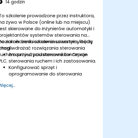
14 godzin
To szkolenie prowadzone przez instruktora,
na żywo w Polsce (online lub na miejscu)
jest skierowane do inżynierów automatyki i
projektantów systemów sterowania na
poziomie średniozaawansowanym, którzy
Po zakończeniu szkolenia uczestnicy będą
chcą wdrażać rozwiązania sterowania
mogli:
ruchem przy użyciu sterowników Omron
Zrozumieć podstawowe koncepcje
PLC.
sterowania ruchem i ich zastosowania.
Konfigurować sprzęt i
oprogramowanie do sterowania
ruchem w Sysmac Studio.
Więcej...
Programować i optymalizować
sterowanie ruchem jednego i wielu osi.
Wdrażać skoordynowane strategie
sterowania ruchem, w tym interpolację
i synchronizację.