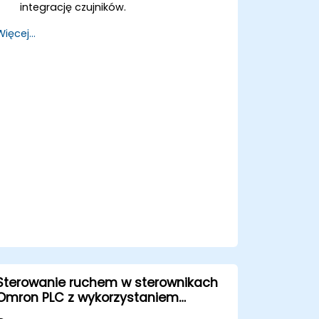
integrację czujników.
Wdrażać protokoły bezpieczeństwa i
Więcej...
techniki rozwiązywania problemów.
Optymalizować przepływy pracy
robotów w celu poprawy efektywności.
Sterowanie ruchem w sterownikach
Omron PLC z wykorzystaniem
Sysmac Studio