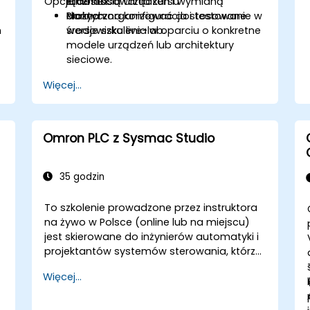
Opcje dostosowania kursu
łącznością urządzeń i wymianą
Ethernet.
danych.
Praktyczna konfiguracja i testowanie w
Można zorganizować dostosowane
h
środowisku live-lab.
wersje szkolenia w oparciu o konkretne
modele urządzeń lub architektury
sieciowe.
Więcej...
Omron PLC z Sysmac Studio
35 godzin
To szkolenie prowadzone przez instruktora
na żywo w Polsce (online lub na miejscu)
jest skierowane do inżynierów automatyki i
projektantów systemów sterowania, którzy
chcą konfigurować, programować i
Więcej...
uruchamiać systemy Omron Sysmac
obejmujące kontrolery NJ/NX, sieciowanie
EtherCAT, serwonapędy G5/1S/1SA, HMI serii