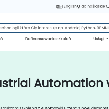
dolnośląskie
English
eń
Dofinansowanie szkoleń
Usługi
ustrial Automation
nstruktora szkolenia z Automatyki Przemysłowej demonstr