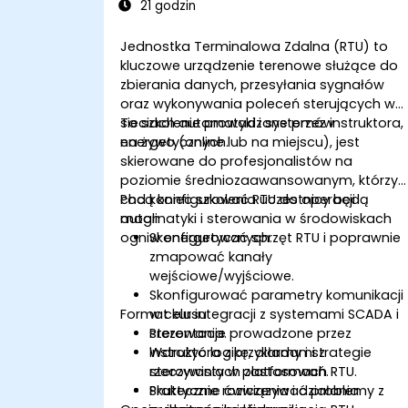
21 godzin
Jednostka Terminalowa Zdalna (RTU) to
kluczowe urządzenie terenowe służące do
zbierania danych, przesyłania sygnałów
oraz wykonywania poleceń sterujących w
sieciach automatyki i systemów
To szkolenie prowadzone przez instruktora,
energetycznych.
na żywo (online lub na miejscu), jest
skierowane do profesjonalistów na
poziomie średniozaawansowanym, którzy
chcą konfigurować RTU do operacji
Pod koniec szkolenia uczestnicy będą
automatyki i sterowania w środowiskach
mogli:
ogniw energetycznych.
Skonfigurować sprzęt RTU i poprawnie
zmapować kanały
wejściowe/wyjściowe.
Skonfigurować parametry komunikacji
Format kursu
w celu integracji z systemami SCADA i
sterowania.
Prezentacje prowadzone przez
Wdrożyć logikę, alarmy i strategie
instruktora z przykładami z
sterowania w platformach RTU.
rzeczywistych zastosowań.
Skutecznie rozwiązywać problemy z
Praktyczne ćwiczenia i działania