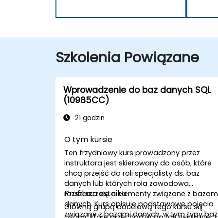
Szkolenia Powiązane
Wprowadzenie do baz danych SQL
(10985CC)
21 godzin
O tym kursie
Ten trzydniowy kurs prowadzony przez
instruktora jest skierowany do osób, które
chcą przejść do roli specjalisty ds. baz
danych lub których rola zawodowa
Profil uczestnika
rozszerza się o elementy związane z bazam
danych. Kurs opisuje podstawowe pojęcia
Główną grupą docelową tego kursu są
związane z bazami danych, w tym typy baz
osoby, które przechodzą do roli związanej z