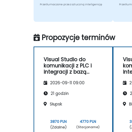
Przetłumaczone przez sztuczną inteligencję
Przetłum
Propozycje terminów
Visual Studio do
Vis
komunikacji z PLC i
kom
integracji z bazą
int
danych
da
2026-09-11 09:00
2
21 godzin
2
Słupsk
Bi
3870 PLN
4770 PLN
3
(Zdalne)
(
(Stacjonarne)