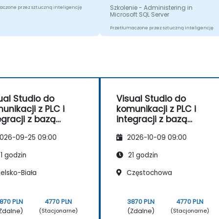
Szkolenie - Administering in
aczone przez sztuczną inteligencję
Microsoft SQL Server
Przetłumaczone przez sztuczną inteligencję
ual Studio do
Visual Studio do
unikacji z PLC i
komunikacji z PLC i
egracji z bazą
integracji z bazą
nych
danych
026-09-25 09:00
2026-10-09 09:00
1 godzin
21 godzin
elsko-Biała
Częstochowa
870 PLN
4770 PLN
3870 PLN
4770 PLN
Zdalne)
(Zdalne)
(Stacjonarne)
(Stacjonarne)