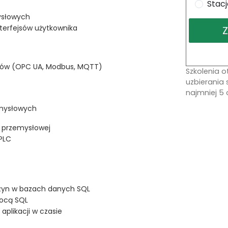
Stac
mysłowych
terfejsów użytkownika
łów (OPC UA, Modbus, MQTT)
Szkolenia 
uzbierania 
najmniej 5 
emysłowych
i przemysłowej
PLC
zyn w bazach danych SQL
mocą SQL
plikacji w czasie