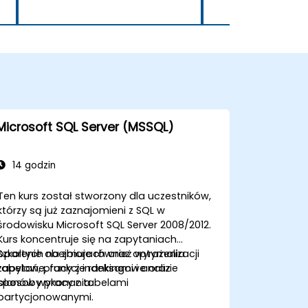
Microsoft SQL Server (MSSQL)
14 godzin
Ten kurs został stworzony dla uczestników,
którzy są już zaznajomieni z SQL w
środowisku Microsoft SQL Server 2008/2012.
Kurs koncentruje się na zapytaniach
opartych na zbiorach oraz optymalizacji
Szkolenie obejmuje również wyrażenia
zapytań, pracy z indeksami i analizie
tabelowe, funkcje rankingowe oraz
planów wykonania.
sposoby pracy z tabelami
partycjonowanymi.