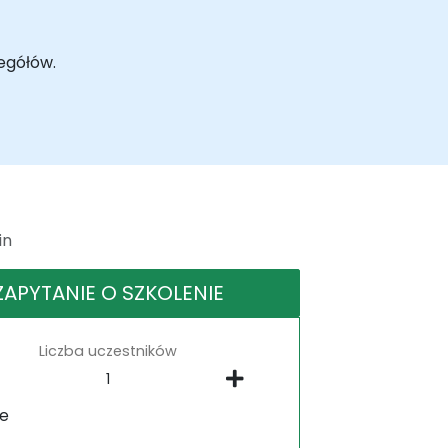
egółów.
in
ZAPYTANIE O SZKOLENIE
Liczba uczestników
ne