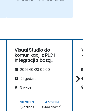
Przetłumaczone przez sztuczną inteligencję
Visual Studio do
Visual Studio
komunikacji z PLC i
komunikacji z
integracji z bazą
integracji z b
danych
danych
2026-10-23 09:00
2026-11-06 09
21 godzin
21 godzin
Gliwice
Katowice
3870 PLN
4770 PLN
3870 PLN
(Zdalne)
(Zdalne)
(Stacjonarne)
(