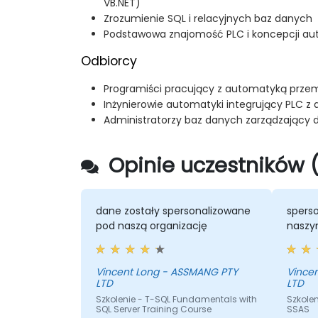
VB.NET)
Zrozumienie SQL i relacyjnych baz danych
Podstawowa znajomość PLC i koncepcji au
Odbiorcy
Programiści pracujący z automatyką prze
Inżynierowie automatyki integrujący PLC z 
Administratorzy baz danych zarządzający
Opinie uczestników 
dane zostały spersonalizowane
spers
pod naszą organizację
naszy
Vincent Long - ASSMANG PTY
Vince
LTD
LTD
Szkolenie - T-SQL Fundamentals with
Szkolen
SQL Server Training Course
SSAS