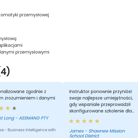
tomatyki przemysłowej
mysłową
aplikacjami
 danymi przemysłowymi
(4)
onalizowane zgodnie z
Instruktor ponownie przyniósł
m zrozumieniem i danymi
swoje najlepsze umiejętności,
gdy wspaniale przeprowadził
skonfigurowane szkolenie dla
moich pracowników, z
nt Long - ASSMANG PTY
doskonałym czasem, wiedzą,
ie - Business Intelligence with
wsparciem i bliską relacją z
James - Shawnee Mission
School District
moimi pracownikami.