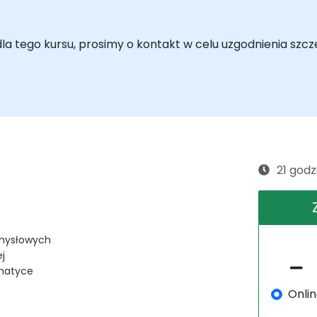
a tego kursu, prosimy o kontakt w celu uzgodnienia szcz
21 godz
emysłowych
j
matyce
Onli