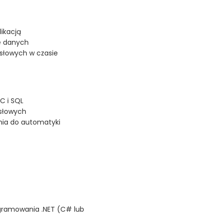
ikacją
ie danych
ysłowych w czasie
C i SQL
ysłowych
nia do automatyki
gramowania .NET (C# lub