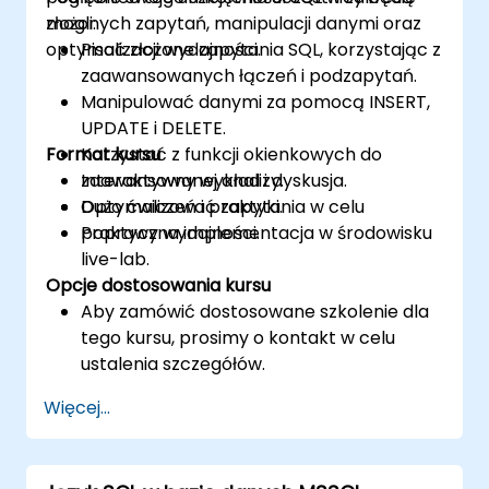
złożonych zapytań, manipulacji danymi oraz
mogli:
optymalizacji wydajności.
Pisać złożone zapytania SQL, korzystając z
zaawansowanych łączeń i podzapytań.
Manipulować danymi za pomocą INSERT,
UPDATE i DELETE.
Format kursu
Korzystać z funkcji okienkowych do
zaawansowanej analizy.
Interaktywny wykład i dyskusja.
Optymalizować zapytania w celu
Dużo ćwiczeń i praktyki.
poprawy wydajności.
Praktyczna implementacja w środowisku
live-lab.
Opcje dostosowania kursu
Aby zamówić dostosowane szkolenie dla
tego kursu, prosimy o kontakt w celu
ustalenia szczegółów.
Więcej...