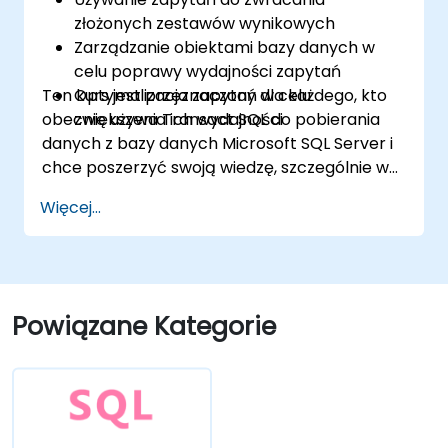
złożonych zestawów wynikowych
Zarządzanie obiektami bazy danych w
celu poprawy wydajności zapytań
Ten kurs jest przeznaczony dla każdego, kto
Optymalizacja zapytań w celu
obecnie używa Transact SQL do pobierania
zwiększenia ich wydajności
danych z bazy danych Microsoft SQL Server i
chce poszerzyć swoją wiedzę, szczególnie w
obszarach analizy danych oraz poprawy
Więcej...
szybkości zapytań.
Powiązane Kategorie