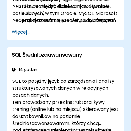
ANSI SQL. Może być stosowany w dowolnej
różnice między dialektami SQL (Oracle, T-
bazie danych, w tym Oracle, MySQL, Microsoft
SQL, ANSI)
Access, Microsoft SQL Server, DB2, Informix,
praktyczne umiejętności pisania zapytań
PostgreSQL oraz innych bazach relacyjnych.
Więcej...
SQL Średniozaawansowany
14 godzin
SQL to potężny język do zarządzania i analizy
strukturyzowanych danych w relacyjnych
bazach danych.
Ten prowadzony przez instruktora, żywy
trening (online lub na miejscu) skierowany jest
do użytkowników na poziomie
średniozaawansowanym, którzy chcą
pogłębić swoje umiejętności SQL w zakresie
Pod koniec tego szkolenia uczestnicy będą