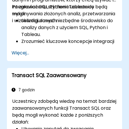
integrować SQL, Python i Tableau do
Po zakończeniu szkolenia uczestnicy będą
wykonywania złożonych analiz, przetwarzania
mogli:
i wizualizacji danych.
Skonfigurować niezbędne środowisko do
analizy danych z użyciem SQL, Python i
Tableau.
Zrozumieć kluczowe koncepcje integracji
oprogramowania (dane, serwery, klienci,
Więcej...
API, punkty końcowe itp.).
Odświeżyć podstawy Python i SQL.
Wykonywać techniki wstępnego
Transact SQL Zaawansowany
przetwarzania danych w Python.
Nauczyć się, jak łączyć Python i SQL do
analizy danych.
7 godzin
Tworzyć wartościowe wizualizacje danych
Uczestnicy zdobędą wiedzę na temat bardziej
i wykresy w Tableau.
zaawansowanych funkcji Transact SQL oraz
będą mogli wykonać każde z poniższych
działań:
Używanie zapytań do zwracania