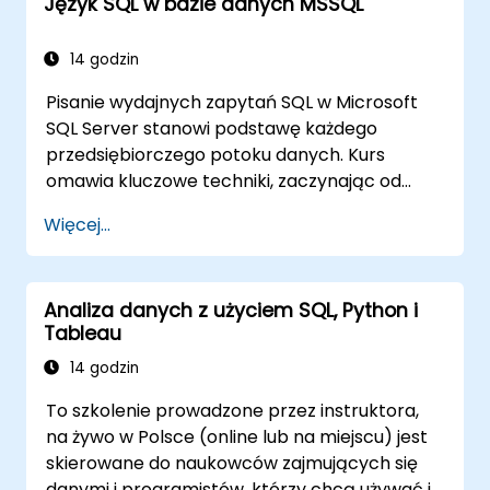
Język SQL w bazie danych MSSQL
14 godzin
Pisanie wydajnych zapytań SQL w Microsoft
SQL Server stanowi podstawę każdego
przedsiębiorczego potoku danych. Kurs
omawia kluczowe techniki, zaczynając od
modeli relacyjnych baz danych, następnie
Więcej...
przechodzi przez pobieranie, filtrowanie,
sortowanie i agregację danych przy użyciu
funkcji grupujących i podzapytań. Uczestnicy
Analiza danych z użyciem SQL, Python i
poznają łączenia wielu tabel, operatory
Tableau
zbiorów, operacje DML oraz kontrolę
transakcji, aby niezawodnie pozyskiwać i
14 godzin
manipulować zbiorami danych biznesowych.
To szkolenie prowadzone przez instruktora,
na żywo w Polsce (online lub na miejscu) jest
skierowane do naukowców zajmujących się
danymi i programistów, którzy chcą używać i