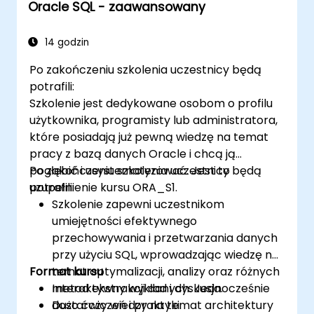
Oracle SQL - zaawansowany
14 godzin
Po zakończeniu szkolenia uczestnicy będą
potrafili:
Szkolenie jest dedykowane osobom o profilu
użytkownika, programisty lub administratora,
które posiadają już pewną wiedzę na temat
pracy z bazą danych Oracle i chcą ją
pogłębić i usystematyzować. Jest to
Po zakończeniu szkolenia uczestnicy będą
uzupełnienie kursu ORA_S1.
potrafili:
Szkolenie zapewni uczestnikom
umiejętności efektywnego
przechowywania i przetwarzania danych
przy użyciu SQL, wprowadzając wiedzę na
Format kursu
temat optymalizacji, analizy oraz różnych
metod ekstrakcji danych. Jednocześnie
Interaktywny wykład i dyskusja.
dostarczy wiedzy na temat architektury
Dużo ćwiczeń i praktyki.