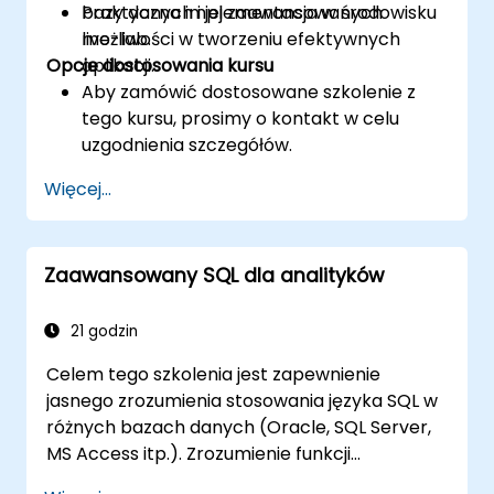
bazy danych i jej zaawansowanych
Praktyczna implementacja w środowisku
możliwości w tworzeniu efektywnych
live-lab.
Opcje dostosowania kursu
aplikacji.
Aby zamówić dostosowane szkolenie z
tego kursu, prosimy o kontakt w celu
uzgodnienia szczegółów.
Więcej...
Zaawansowany SQL dla analityków
21 godzin
Celem tego szkolenia jest zapewnienie
jasnego zrozumienia stosowania języka SQL w
różnych bazach danych (Oracle, SQL Server,
MS Access itp.). Zrozumienie funkcji
analitycznych oraz sposobu łączenia różnych