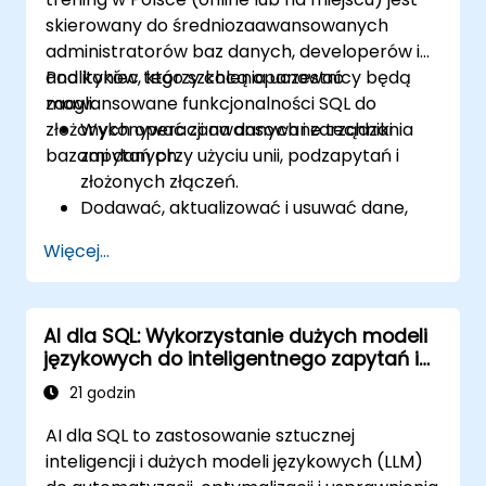
skierowany do średniozaawansowanych
administratorów baz danych, developerów i
analityków, którzy chcą opanować
Pod koniec tego szkolenia uczestnicy będą
zaawansowane funkcjonalności SQL do
mogli:
złożonych operacji na danych i zarządzania
Wykonywać zaawansowane techniki
bazami danych.
zapytań przy użyciu unii, podzapytań i
złożonych złączeń.
Dodawać, aktualizować i usuwać dane,
tabele, widoki i indeksy z precyzją.
Więcej...
Zapewniać integralność danych poprzez
transakcje i manipulować strukturami baz
danych.
AI dla SQL: Wykorzystanie dużych modeli
Tworzyć i zarządzać bazami danych
językowych do inteligentnego zapytań i
efektywnie dla solidnego
optymalizacji
przechowywania i pobierania danych.
21 godzin
AI dla SQL to zastosowanie sztucznej
inteligencji i dużych modeli językowych (LLM)