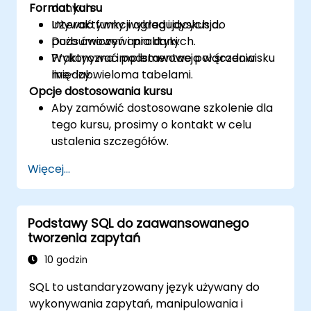
Format kursu
danych.
Używać funkcji agregujących do
Interaktywny wykład i dyskusja.
podsumowywania danych.
Dużo ćwiczeń i praktyki.
Wykonywać podstawowe połączenia
Praktyczna implementacja w środowisku
między wieloma tabelami.
live-lab.
Opcje dostosowania kursu
Aby zamówić dostosowane szkolenie dla
tego kursu, prosimy o kontakt w celu
ustalenia szczegółów.
Więcej...
Podstawy SQL do zaawansowanego
tworzenia zapytań
10 godzin
SQL to ustandaryzowany język używany do
wykonywania zapytań, manipulowania i