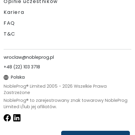
Opinie uczestników
Kariera
FAQ
T&C
wroclaw@nobleprog.pl
+48 (22) 103 3718
Polska
NobleProg® Limited 2005 -
2026
Wszelkie Prawa
Zastrzeżone
NobleProg® to zarejestrowany znak towarowy NobleProg
Limited i/lub jej afiliatów.