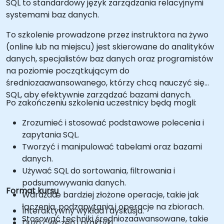
SQL to standardowy język zarządzania relacyjnymi
systemami baz danych.
To szkolenie prowadzone przez instruktora na żywo
(online lub na miejscu) jest skierowane do analityków
danych, specjalistów baz danych oraz programistów
na poziomie początkującym do
średniozaawansowanego, którzy chcą nauczyć się
SQL, aby efektywnie zarządzać bazami danych.
Po zakończeniu szkolenia uczestnicy będą mogli:
Zrozumieć i stosować podstawowe polecenia i
zapytania SQL.
Tworzyć i manipulować tabelami oraz bazami
danych.
Używać SQL do sortowania, filtrowania i
podsumowywania danych.
Format kursu
Wdrażaæ bardziej złożone operacje, takie jak
łączenia, podzapytania i operacje na zbiorach.
Interaktywny wykład i dyskusja.
Stosować techniki średniozaawansowane, takie
Dużo ćwiczeń i praktyki.