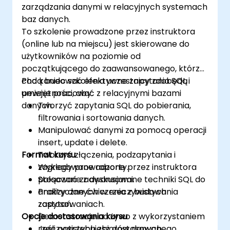
zarządzania danymi w relacyjnych systemach
baz danych.
To szkolenie prowadzone przez instruktora
(online lub na miejscu) jest skierowane do
użytkowników na poziomie od
początkującego do zaawansowanego, którzy
chcą budować efektywne zapytania SQL i
Pod koniec szkolenia uczestnicy zdobędą
pewnie pracować z relacyjnymi bazami
umiejętności, aby:
danych.
Tworzyć zapytania SQL do pobierania,
filtrowania i sortowania danych.
Manipulować danymi za pomocą operacji
insert, update i delete.
Format kursu
Tworzyć złączenia, podzapytania i
zagregowane raporty.
Wykłady prowadzone przez instruktora
Stosować zaawansowane techniki SQL do
połączone z dyskusjami.
analizy danych w rzeczywistych
Praktyczne ćwiczenia z budowania
zastosowaniach.
zapytań.
Opcje dostosowania kursu
Demonstracje na żywo z wykorzystaniem
rzeczywistych zbiorów danych.
Jeśli potrzebujesz dostosowanego