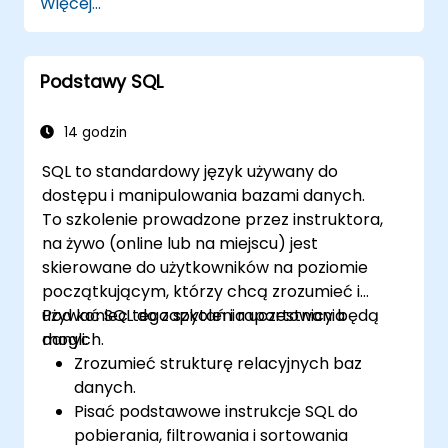
Więcej...
tabel w bazie danych pozwoli uczestnikom
przenieść operacje analizy danych na stronę
bazy danych, zamiast wykonywać je w
Podstawy SQL
aplikacji MS Excel. Pomaga to również w
tworzeniu dowolnego systemu
informatycznego wykorzystującego relacyjną
14 godzin
bazę danych.
SQL to standardowy język używany do
dostępu i manipulowania bazami danych.
To szkolenie prowadzone przez instruktora,
na żywo (online lub na miejscu) jest
skierowane do użytkowników na poziomie
początkującym, którzy chcą zrozumieć i
używać SQL do zapytań i raportowania
Pod koniec tego szkolenia uczestnicy będą
danych.
mogli:
Zrozumieć strukturę relacyjnych baz
danych.
Pisać podstawowe instrukcje SQL do
pobierania, filtrowania i sortowania