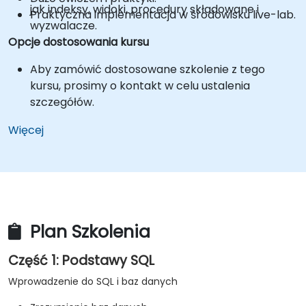
jak indeksy, widoki, procedury składowane i
Praktyczna implementacja w środowisku live-lab.
wyzwalacze.
Opcje dostosowania kursu
Aby zamówić dostosowane szkolenie z tego
kursu, prosimy o kontakt w celu ustalenia
szczegółów.
Więcej
Plan Szkolenia
Część 1: Podstawy SQL
Wprowadzenie do SQL i baz danych