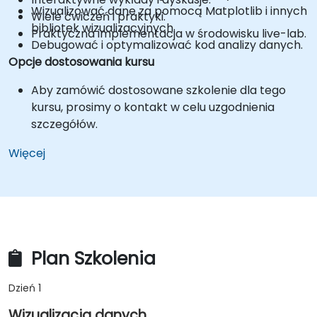
Wizualizować dane za pomocą Matplotlib i innych
Wiele ćwiczeń i praktyki.
bibliotek wizualizacyjnych.
Praktyczna implementacja w środowisku live-lab.
Debugować i optymalizować kod analizy danych.
Opcje dostosowania kursu
Aby zamówić dostosowane szkolenie dla tego
kursu, prosimy o kontakt w celu uzgodnienia
szczegółów.
Więcej
Plan Szkolenia
Dzień 1
Wizualizacja danych