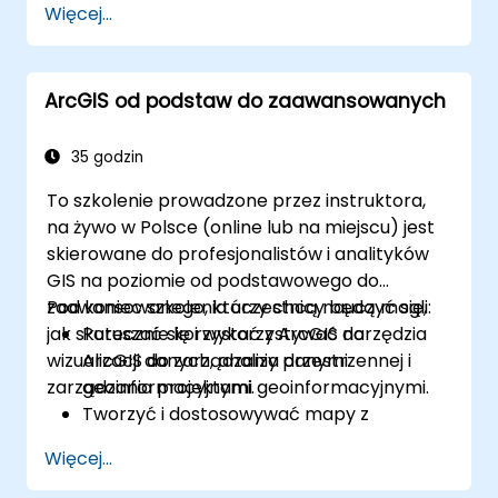
Więcej...
kryteriów akceptacji.
Zapewniać jakość artefaktów
analitycznych.
ArcGIS od podstaw do zaawansowanych
35 godzin
To szkolenie prowadzone przez instruktora,
na żywo w Polsce (online lub na miejscu) jest
skierowane do profesjonalistów i analityków
GIS na poziomie od podstawowego do
zaawansowanego, którzy chcą nauczyć się,
Pod koniec szkolenia uczestnicy będą mogli:
jak skutecznie korzystać z ArcGIS do
Poruszać się i wykorzystywać narzędzia
wizualizacji danych, analizy przestrzennej i
ArcGIS do zarządzania danymi
zarządzania projektami geoinformacyjnymi.
geoinformacyjnymi.
Tworzyć i dostosowywać mapy z
warstwami i atrybutami.
Więcej...
Wykonywać zaawansowane zadania
analizy przestrzennej i geoprzetwarzania.