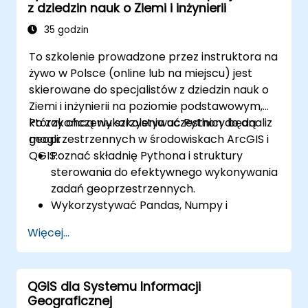
z dziedzin nauk o Ziemi i inżynierii
tworzonego systemu czy produktu. Poprawne
zrozumienie i dokładne zdefiniowanie potrzeb
35 godzin
użytkowników oraz interesariuszy jest
To szkolenie prowadzone przez instruktora na
kluczowe dla osiągnięcia satysfakcji klientów i
żywo w Polsce (online lub na miejscu) jest
sukcesu projektów informatycznych.
skierowane do specjalistów z dziedzin nauk o
Ziemi i inżynierii na poziomie podstawowym,
którzy chcą wykorzystywać Python do analiz
Po zakończeniu szkolenia uczestnicy będą
geoprzestrzennych w środowiskach ArcGIS i
mogli:
QGIS.
Poznać składnię Pythona i struktury
sterowania do efektywnego wykonywania
zadań geoprzestrzennych.
Wykorzystywać Pandas, Numpy i
Matplotlib do analizy i wizualizacji danych
Więcej...
w GIS.
Manipulować i analizować dane
wektorowe za pomocą bibliotek
QGIS dla Systemu Informacji
Geopandas, Arcpy i PyQGIS.
Geograficznej
Automatyzować procesy i przepływy