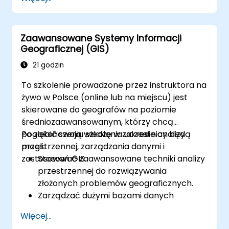
poleganie na rozproszonych danych generuje
znaczące ryzyka operacyjne. To 14-dniowe
intensywny program w Melbourne został
Zaawansowane Systemy Informacji
zaprojektowany, aby połączyć wiedzę
Geograficznej (GIS)
inżynierii elektrycznej z zarządzaniem danymi
geoprzestrzennymi.
21 godzin
To szkolenie prowadzone przez instruktora na
żywo w Polsce (online lub na miejscu) jest
skierowane do geografów na poziomie
średniozaawansowanym, którzy chcą
pogłębić swoją wiedzę w zakresie analizy
Po zakończeniu szkolenia uczestnicy będą
przestrzennej, zarządzania danymi i
mogli:
zastosowań GIS.
Stosować zaawansowane techniki analizy
przestrzennej do rozwiązywania
złożonych problemów geograficznych.
Zarządzać dużymi bazami danych
przestrzennych i przeprowadzać
Więcej...
kontrolę jakości danych.