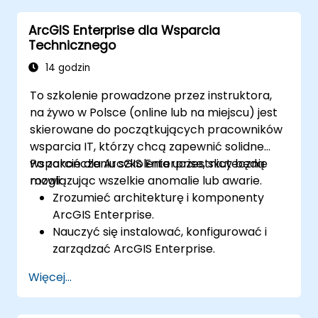
Automatyzować przepływy pracy za
ArcGIS Enterprise dla Wsparcia
pomocą ModelBuildera i Pythona.
Technicznego
14 godzin
To szkolenie prowadzone przez instruktora,
na żywo w Polsce (online lub na miejscu) jest
skierowane do początkujących pracowników
wsparcia IT, którzy chcą zapewnić solidne
wsparcie dla ArcGIS Enterprise, skutecznie
Po zakończeniu szkolenia uczestnicy będą
rozwiązując wszelkie anomalie lub awarie.
mogli:
Zrozumieć architekturę i komponenty
ArcGIS Enterprise.
Nauczyć się instalować, konfigurować i
zarządzać ArcGIS Enterprise.
Zdobyć umiejętności rozwiązywania
Więcej...
typowych problemów.
Rozwinąć biegłość w monitorowaniu i
utrzymywaniu środowisk ArcGIS