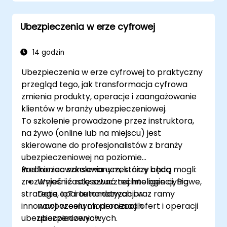
Tworzyć dynamiczne i interaktywne
mapy oraz wizualizacje do różnych
Ubezpieczenia w erze cyfrowej
zastosowań.
Wykorzystywać programowanie i
automatyzację w celu usprawnienia
14 godzin
procesów GIS.
Ubezpieczenia w erze cyfrowej to praktyczny
przegląd tego, jak transformacja cyfrowa
zmienia produkty, operacje i zaangażowanie
klientów w branży ubezpieczeniowej.
To szkolenie prowadzone przez instruktora,
na żywo (online lub na miejscu) jest
skierowane do profesjonalistów z branży
ubezpieczeniowej na poziomie
średniozaawansowanym, którzy chcą
Pod koniec szkolenia uczestnicy będą mogli:
zrozumieć i zastosować technologie cyfrowe,
Wyjaśnić rolę sztucznej inteligencji, Big
strategie oparte na danych oraz ramy
Data, IoT i automatyzacji w
innowacji w celu modernizacji ofert i operacji
nowoczesnych procesach
ubezpieczeniowych.
ubezpieczeniowych.