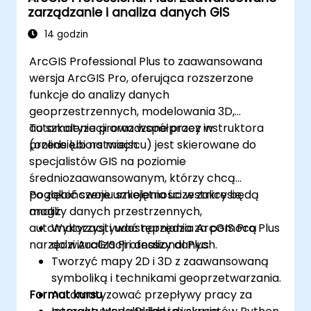
zarządzanie i analiza danych GIS
14 godzin
ArcGIS Professional Plus to zaawansowana
wersja ArcGIS Pro, oferująca rozszerzone
funkcje do analizy danych
geoprzestrzennych, modelowania 3D,
automatyzacji oraz współpracy w
To szkolenie prowadzone przez instruktora
przedsiębiorstwach.
(online lub na miejscu) jest skierowane do
specjalistów GIS na poziomie
średniozaawansowanym, którzy chcą
pogłębić swoje umiejętności w zakresie
Po zakończeniu szkolenia uczestnicy będą
analizy danych przestrzennych,
mogli:
automatyzacji i udostępniania za pomocą
Wykorzystywać narzędzia ArcGIS Pro Plus
narzędzi ArcGIS Professional Plus.
do wizualizacji i analizy danych.
Tworzyć mapy 2D i 3D z zaawansowaną
symboliką i technikami geoprzetwarzania.
Format kursu
Automatyzować przepływy pracy za