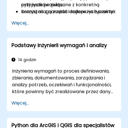
cykl życia projektu.
przypadków związane z konkretną
Korzystać z narzędzi i najlepszych praktyk
branżą mogą zostać dodane na życzenie.
Inżynierii Wymagań, aby poprawić
Więcej...
komunikację i wyniki projektu.
Być w pełni przygotowanym do zdania
egzaminu certyfikacyjnego IREB CPRE –
Podstawy inżynierii wymagań i analizy
Foundation Level.
14 godzin
Inżynieria wymagań to proces definiowania,
zbierania, dokumentowania, zarządzania i
analizy potrzeb, oczekiwań i funkcjonalności,
które powinny być zrealizowane przez dany
system, produkt czy projekt informatyczny.
Więcej...
Inżynieria wymagań odgrywa kluczową rolę w
sukcesie projektów informatycznych,
ponieważ dokładne, zrozumiałe i spójne
Python dla ArcGIS i QGIS dla specjalistów
wymagania stanowią fundament dla