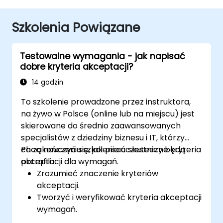
Szkolenia Powiązane
Testowalne wymagania - jak napisać
dobre kryteria akceptacji?
14 godzin
To szkolenie prowadzone przez instruktora,
na żywo w Polsce (online lub na miejscu) jest
skierowane do średnio zaawansowanych
specjalistów z dziedziny biznesu i IT, którzy
chcą nauczyć się, jak pisać skuteczne kryteria
Po zakończeniu szkolenia uczestnicy będą
akceptacji dla wymagań.
potrafili:
Zrozumieć znaczenie kryteriów
akceptacji.
Tworzyć i weryfikować kryteria akceptacji
wymagań.
Stosować różne metody opisywania