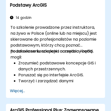
Podstawy ArcGIS
Enterprise.
Opanować techniki tworzenia kopii
zapasowych, odzyskiwania i optymalizacji
14 godzin
wydajności.
To szkolenie prowadzone przez instruktora,
na żywo w Polsce (online lub na miejscu) jest
skierowane do profesjonalistów na poziomie
podstawowym, którzy chcą poznać
podstawowe koncepcje i narzędzia ArcGIS.
Po zakończeniu szkolenia uczestnicy będą
mogli:
Zrozumieć podstawowe koncepcje GIS i
danych przestrzennych.
Poruszać się po interfejsie ArcGIS.
Tworzyć i zarządzać danymi
przestrzennymi.
Więcej...
Wykonywać podstawowe analizy
przestrzenne.
Tworzyć mapy i wizualizacje.
ArcGIS Professional Plus: Zaawansowane