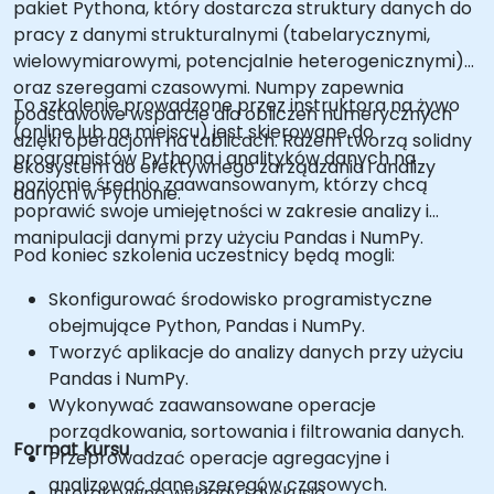
pakiet Pythona, który dostarcza struktury danych do
pracy z danymi strukturalnymi (tabelarycznymi,
wielowymiarowymi, potencjalnie heterogenicznymi)
oraz szeregami czasowymi. Numpy zapewnia
To szkolenie prowadzone przez instruktora na żywo
podstawowe wsparcie dla obliczeń numerycznych
(online lub na miejscu) jest skierowane do
dzięki operacjom na tablicach. Razem tworzą solidny
programistów Pythona i analityków danych na
ekosystem do efektywnego zarządzania i analizy
poziomie średnio zaawansowanym, którzy chcą
danych w Pythonie.
poprawić swoje umiejętności w zakresie analizy i
manipulacji danymi przy użyciu Pandas i NumPy.
Pod koniec szkolenia uczestnicy będą mogli:
Skonfigurować środowisko programistyczne
obejmujące Python, Pandas i NumPy.
Tworzyć aplikacje do analizy danych przy użyciu
Pandas i NumPy.
Wykonywać zaawansowane operacje
porządkowania, sortowania i filtrowania danych.
Format kursu
Przeprowadzać operacje agregacyjne i
analizować dane szeregów czasowych.
Interaktywne wykłady i dyskusje.