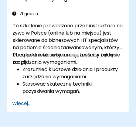
publikację informacji geoprzestrzennych na
systemach Windows, Mac, Linux, BSD.
21 godzin
To szkolenie prowadzone przez instruktora na
żywo w Polsce (online lub na miejscu) jest
skierowane do biznesowych i IT specjalistów
na poziomie średniozaawansowanym, którzy
chcą podnieść swoje umiejętności w zakresie
Po zakończeniu szkolenia uczestnicy będą
zarządzania wymaganiami.
mogli:
Zrozumieć kluczowe działania i produkty
zarządzania wymaganiami.
Stosować skuteczne techniki
pozyskiwania wymagań.
Dokumentować wymagania przy użyciu
Więcej...
odpowiednich metod i notacji.
Wdrażać architekturę i repozytorium
wymagań.