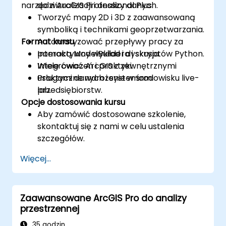
narzędzi ArcGIS Professional Plus.
do wizualizacji i analizy danych.
Tworzyć mapy 2D i 3D z zaawansowaną
symboliką i technikami geoprzetwarzania.
Format kursu
Automatyzować przepływy pracy za
pomocą ModelBuildera i skryptów Python.
Interaktywny wykład i dyskusja.
Integrować ArcGIS z zewnętrznymi
Wiele ćwiczeń i praktyki.
usługami danych i systemami
Praktyczne wdrożenie w środowisku live-
przedsiębiorstw.
lab.
Opcje dostosowania kursu
Aby zamówić dostosowane szkolenie,
skontaktuj się z nami w celu ustalenia
szczegółów.
Więcej...
Zaawansowane ArcGIS Pro do analizy
przestrzennej
35 godzin