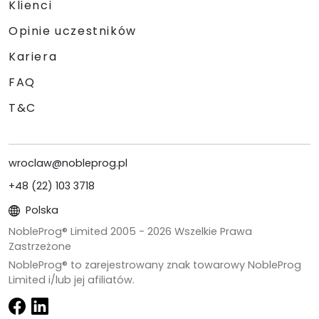
Klienci
Opinie uczestników
Kariera
FAQ
T&C
wroclaw@nobleprog.pl
+48 (22) 103 3718
Polska
NobleProg® Limited 2005 -
2026
Wszelkie Prawa
Zastrzeżone
NobleProg® to zarejestrowany znak towarowy NobleProg
Limited i/lub jej afiliatów.