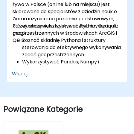
żywo w Polsce (online lub na miejscu) jest
wykorzystywać analizę danych
skierowane do specjalistów z dziedzin nauk o
przestrzennych 3D.
Ziemi i inżynierii na poziomie podstawowym,
którzy chcą wykorzystywać Python do analiz
Po zakończeniu szkolenia uczestnicy będą
geoprzestrzennych w środowiskach ArcGIS i
mogli:
QGIS.
Poznać składnię Pythona i struktury
sterowania do efektywnego wykonywania
zadań geoprzestrzennych.
Wykorzystywać Pandas, Numpy i
Matplotlib do analizy i wizualizacji danych
Więcej...
w GIS.
Manipulować i analizować dane
wektorowe za pomocą bibliotek
Geopandas, Arcpy i PyQGIS.
Automatyzować procesy i przepływy
Powiązane Kategorie
pracy geoprzestrzennej przy użyciu
skryptów Pythona w ArcGIS i QGIS.
Tworzyć niestandardowe narzędzia
geoprzetwarzania oparte na Pythonie dla