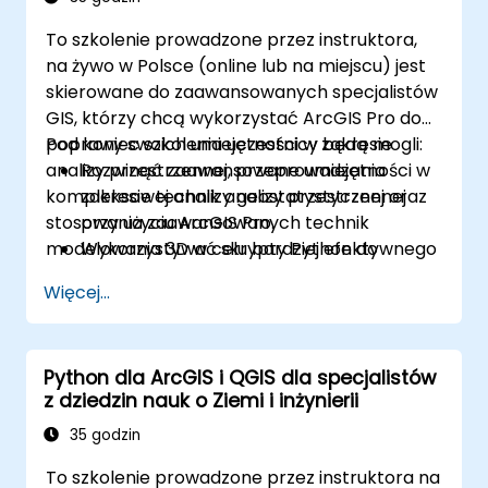
To szkolenie prowadzone przez instruktora,
na żywo w Polsce (online lub na miejscu) jest
skierowane do zaawansowanych specjalistów
GIS, którzy chcą wykorzystać ArcGIS Pro do
poprawy swoich umiejętności w zakresie
Pod koniec szkolenia uczestnicy będą mogli:
analizy przestrzennej, przeprowadzania
Rozwinąć zaawansowane umiejętności w
kompleksowej analizy geostatystycznej oraz
zakresie technik analizy przestrzennej
stosowania zaawansowanych technik
przy użyciu ArcGIS Pro.
modelowania 3D w celu bardziej efektywnego
Wykorzystywać skrypty Python do
podejmowania decyzji i rozwiązywania
automatyzacji i przetwarzania złożonych
Więcej...
problemów w rzeczywistych scenariuszach.
danych.
Stosować modelowanie przestrzenne do
rozwiązywania problemów w
Python dla ArcGIS i QGIS dla specjalistów
rzeczywistych scenariuszach.
z dziedzin nauk o Ziemi i inżynierii
Przeprowadzać analizę geostatystyczną
w celu zaawansowanej interpretacji
35 godzin
danych.
To szkolenie prowadzone przez instruktora na
Integrować zewnętrzne źródła danych i