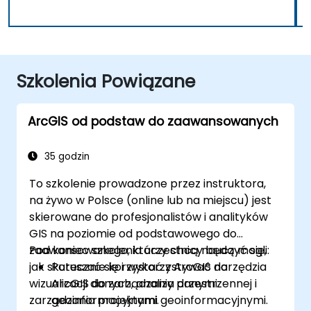
Szkolenia Powiązane
ArcGIS od podstaw do zaawansowanych
35 godzin
To szkolenie prowadzone przez instruktora,
na żywo w Polsce (online lub na miejscu) jest
skierowane do profesjonalistów i analityków
GIS na poziomie od podstawowego do
zaawansowanego, którzy chcą nauczyć się,
Pod koniec szkolenia uczestnicy będą mogli:
jak skutecznie korzystać z ArcGIS do
Poruszać się i wykorzystywać narzędzia
wizualizacji danych, analizy przestrzennej i
ArcGIS do zarządzania danymi
zarządzania projektami geoinformacyjnymi.
geoinformacyjnymi.