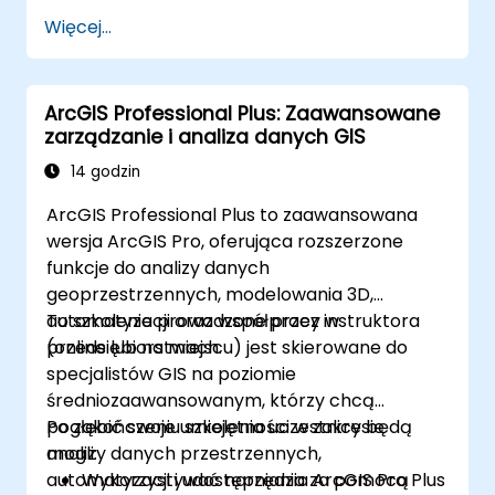
przestrzennymi.
Więcej...
Wykonywać podstawowe analizy
przestrzenne.
Tworzyć mapy i wizualizacje.
ArcGIS Professional Plus: Zaawansowane
zarządzanie i analiza danych GIS
14 godzin
ArcGIS Professional Plus to zaawansowana
wersja ArcGIS Pro, oferująca rozszerzone
funkcje do analizy danych
geoprzestrzennych, modelowania 3D,
automatyzacji oraz współpracy w
To szkolenie prowadzone przez instruktora
przedsiębiorstwach.
(online lub na miejscu) jest skierowane do
specjalistów GIS na poziomie
średniozaawansowanym, którzy chcą
pogłębić swoje umiejętności w zakresie
Po zakończeniu szkolenia uczestnicy będą
analizy danych przestrzennych,
mogli:
automatyzacji i udostępniania za pomocą
Wykorzystywać narzędzia ArcGIS Pro Plus