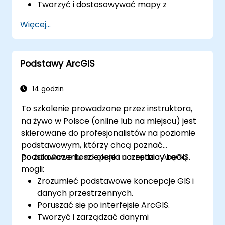
Tworzyć i dostosowywać mapy z
warstwami i atrybutami.
Więcej...
Wykonywać zaawansowane zadania
analizy przestrzennej i geoprzetwarzania.
Automatyzować przepływy pracy za
Podstawy ArcGIS
pomocą ModelBuildera i Pythona.
14 godzin
To szkolenie prowadzone przez instruktora,
na żywo w Polsce (online lub na miejscu) jest
skierowane do profesjonalistów na poziomie
podstawowym, którzy chcą poznać
podstawowe koncepcje i narzędzia ArcGIS.
Po zakończeniu szkolenia uczestnicy będą
mogli:
Zrozumieć podstawowe koncepcje GIS i
danych przestrzennych.
Poruszać się po interfejsie ArcGIS.
Tworzyć i zarządzać danymi