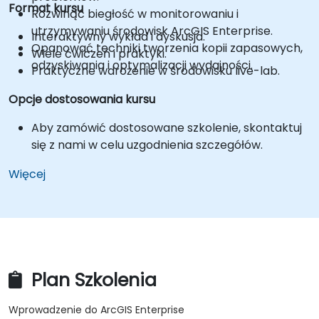
Format kursu
Rozwinąć biegłość w monitorowaniu i
utrzymywaniu środowisk ArcGIS Enterprise.
Interaktywny wykład i dyskusja.
Opanować techniki tworzenia kopii zapasowych,
Wiele ćwiczeń i praktyki.
odzyskiwania i optymalizacji wydajności.
Praktyczne wdrożenie w środowisku live-lab.
Opcje dostosowania kursu
Aby zamówić dostosowane szkolenie, skontaktuj
się z nami w celu uzgodnienia szczegółów.
Więcej
Plan Szkolenia
Wprowadzenie do ArcGIS Enterprise