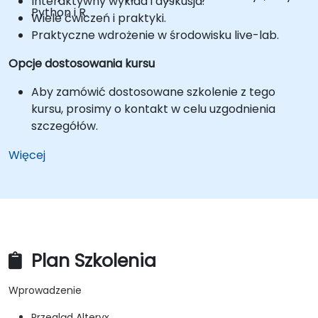
Interaktywny wykład i dyskusja.
Python i R.
Wiele ćwiczeń i praktyki.
Praktyczne wdrożenie w środowisku live-lab.
Opcje dostosowania kursu
Aby zamówić dostosowane szkolenie z tego
kursu, prosimy o kontakt w celu uzgodnienia
szczegółów.
Więcej
Plan Szkolenia
Wprowadzenie
Przegląd Alteryx