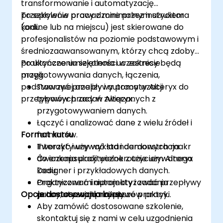
transformowanie i automatyzację
przepływów pracy z minimalnym użyciem
To szkolenie prowadzone przez instruktora
kodu.
(online lub na miejscu) jest skierowane do
profesjonalistów na poziomie podstawowym i
średniozaawansowanym, którzy chcą zdobyć
praktyczne umiejętności w zakresie
Po ukończeniu szkolenia uczestnicy będą
przygotowywania danych, łączenia,
mogli:
podstawowej analizy i automatyzacji
Tworzyć przepływy pracy w Alteryx do
przepływów pracy w Alteryx.
typowych zadań związanych z
przygotowywaniem danych.
Łączyć i analizować dane z wielu źródeł i
Format kursu
formatów.
Tworzyć i używać standardowych makr
Interaktywny wykład i demonstracja.
do enkapsulacji wielokrotnie używanego
Ćwiczenia praktyczne z użyciem Alteryx
kodu.
Designer i przykładowych danych.
Organizować i automatyzować przepływy
Praktyczne miniprojekty i zadania
Opcje dostosowania kursu
pracy, stosując najlepsze praktyki.
automatyzacji przepływów pracy.
Aby zamówić dostosowane szkolenie,
skontaktuj się z nami w celu uzgodnienia