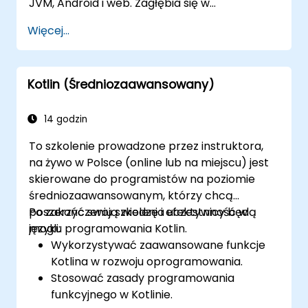
JVM, Android i web. Zagłębia się w
podstawowe koncepcje obejmujące składnię,
Więcej...
przepływ sterowania, projektowanie
obiektowe z klasami i dziedziczeniem, funkcje i
lambdy, bezpieczeństwo null, generyki,
Kotlin (Średniozaawansowany)
interfejsy oraz klasy danych. Wyposaża
programistów w praktyczne umiejętności
niezbędne do pisania czystego, ekspresyjnego
14 godzin
kodu dla aplikacji serwerowych i aplikacji na
To szkolenie prowadzone przez instruktora,
Androida, z płynną interoperacyjnością z
na żywo w Polsce (online lub na miejscu) jest
Javą.
skierowane do programistów na poziomie
średniozaawansowanym, którzy chcą
poszerzyć swoją wiedzę i efektywność w
Po zakończeniu szkolenia uczestnicy będą
języku programowania Kotlin.
mogli:
Wykorzystywać zaawansowane funkcje
Kotlina w rozwoju oprogramowania.
Stosować zasady programowania
funkcyjnego w Kotlinie.