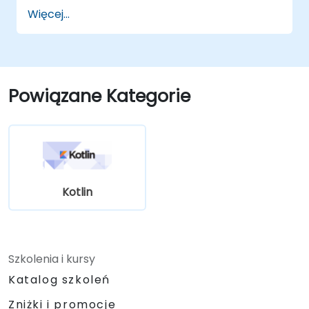
Tworzyć proste aplikacje na Androida
Więcej...
przy użyciu Kotlina.
Zbudować solidne podstawy do nauki
zaawansowanych tematów i
frameworków w Kotlinie.
Powiązane Kategorie
Kotlin
Szkolenia i kursy
Katalog szkoleń
Zniżki i promocje