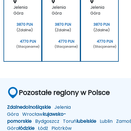
obrazó
Jelenia
Jelenia
Jelenia
w z
tekstu
Góra
Góra
Góra
3870 PLN
3870 PLN
3870 PLN
(Zdalne)
(Zdalne)
(Zdalne)
4770 PLN
4770 PLN
4770 PLN
(Stacjonarne)
(Stacjonarne)
(Stacjonarne)
Pozostałe regiony w Polsce
Zdalne
dolnośląskie
Jelenia
Góra
Wrocław
kujawsko-
pomorskie
Bydgoszcz
Toruń
lubelskie
Lublin
Zamoś
Góra
łódzkie
Łódź
Piotrków