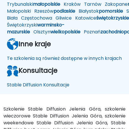
Trybunalski
małopolskie
Kraków
Tarnów
Zakopane
Małopolski
Rzeszów
podlaskie
Białystok
pomorskie
Sł
Biała
Częstochowa
Gliwice
Katowice
świętokrzyskie
Świętokrzyski
warminsko-
mazurskie
Olsztyn
wielkopolskie
Poznań
zachodniop
Inne kraje
Te szkolenia są również dostępne w innych krajach
Konsultacje
Stable Diffusion Konsultacje
Szkolenie Stable Diffusion Jelenia Góra, szkolenie
wieczorowe Stable Diffusion Jelenia Góra, szkolenie
weekendowe Stable Diffusion Jelenia Góra, Stable