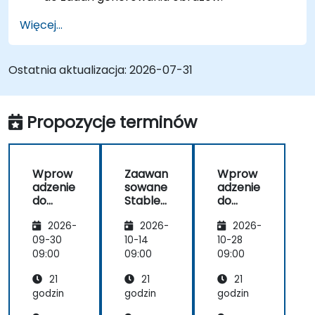
Stosować Stable Diffusion w różnych
Więcej...
scenariuszach generowania obrazów, takich
jak inpainting, outpainting i translacja
obrazów.
Ostatnia aktualizacja:
2026-07-31
Optymalizować wydajność i stabilność
modeli Stable Diffusion.
Propozycje terminów
Wprow
Zaawan
Wprow
adzenie
sowane
adzenie
do
Stable
do
Stable
Diffusio
Stable
2026-
2026-
2026-
Diffusio
n:
Diffusio
n do
Głęboki
n do
09-30
10-14
10-28
genero
e
genero
09:00
09:00
09:00
wania
uczenie
wania
21
21
21
obrazó
do
obrazó
w z
genero
w z
godzin
godzin
godzin
tekstu
wania
tekstu