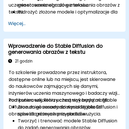
uczenia stosowanego do generowania obrazów z
generowania obrazów z tekstu.
tekstu.
Wdrożyć złożone modele i optymalizacje dla
wysokiej jakości syntezowania obrazu.
Więcej...
Optymalizować wydajność i skalowalność
dla dużych zbiorów danych i złożonych
modeli.
Wprowadzenie do Stable Diffusion do
Dostosowywać hiperparametry w celu
generowania obrazów z tekstu
uzyskania lepszej wydajności modelu i
uogólnienia (generalizacji).
21 godzin
Zintegrować Stable Diffusion z innymi
To szkolenie prowadzone przez instruktora,
frameworkami i narzędziami głębokiego
dostępne online lub na miejscu, jest skierowane
uczenia
do naukowców zajmujących się danymi,
inżynierów uczenia maszynowego i badaczy wizji
komputerowej, którzy chcą wykorzystać Stable
Pod koniec szkolenia uczestnicy będą mogli:
Diffusion do generowania wysokiej jakości
Zrozumieć zasady działania Stable Diffusion i
obrazów dla różnych przypadków użycia.
sposób generowania obrazów.
Tworzyć i trenować modele Stable Diffusion
do zadań generowania obrazów.