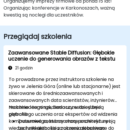
Organizujemy imprezy firmowe od ponad 15 lat!
Organizując konferencje w Karkonoszach, ważną
kwestią są noclegi dla uczestników.
Przeglądaj szkolenia
Zaawansowane Stable Diffusion: Głębokie
uczenie do generowania obrazów z tekstu
21 godzin
To prowadzone przez instruktora szkolenie na
żywo w Jelenia Góra (online lub stacjonarne) jest
skierowane do średniozaawansowanych i
zaawansowanych data scientistów, inżynierów
machine learningu, badaczy w dziedzinie
Na koniec tego szkolenia uczestnicy będą
głębokiego uczenia oraz ekspertów od widzenia
potrafić:
komputerowego, którzy chcą poszerzyć swoją
Zrozumieć zaawansowane architektury i
wiedzę i umiejętności z zakresu głębokiego
techniki głębokiego uczenia stosowane do