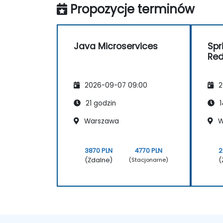
Propozycje terminów
Java Microservices
Spr
Re
2026-09-07 09:00
2
21 godzin
1
Warszawa
W
3870 PLN
4770 PLN
2
(Zdalne)
(
(Stacjonarne)