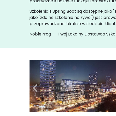
praktyczne kluczowe funkcje i architektu
Szkolenia z Spring Boot są dostępne jako "
jako "zdalne szkolenie na żywo") jest p
przeprowadzone lokalnie w siedzibie kli
NobleProg -- Twój Lokalny Dostawca Szko