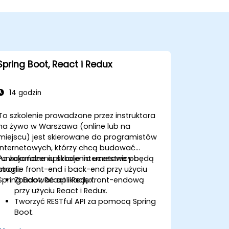
Spring Boot, React i Redux
14 godzin
To szkolenie prowadzone przez instruktora
na żywo w Warszawa (online lub na
miejscu) jest skierowane do programistów
internetowych, którzy chcą budować
funkcjonalne aplikacje internetowe po
Po zakończeniu szkolenia uczestnicy będą
stronie front-end i back-end przy użyciu
mogli:
Spring Boot, React i Redux.
Zbudować aplikację front-endową
przy użyciu React i Redux.
Tworzyć RESTful API za pomocą Spring
Boot.
Zabezpieczać usługi internetowe za