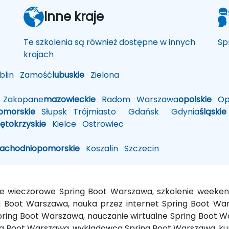
Inne kraje
Te szkolenia są również dostępne w innych
Sp
krajach
lin
Zamość
lubuskie
Zielona
Zakopane
mazowieckie
Radom
Warszawa
opolskie
Op
omorskie
Słupsk
Trójmiasto
Gdańsk
Gdynia
śląskie
iętokrzyskie
Kielce
Ostrowiec
zachodniopomorskie
Koszalin
Szczecin
nie wieczorowe Spring Boot Warszawa, szkolenie weeke
 Boot Warszawa, nauka przez internet Spring Boot War
ring Boot Warszawa, nauczanie wirtualne Spring Boot W
ng Boot Warszawa, wykładowca Spring Boot Warszawa, ku