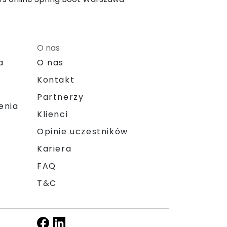
O nas
a
O nas
Kontakt
Partnerzy
enia
Klienci
Opinie uczestników
Kariera
FAQ
T&C