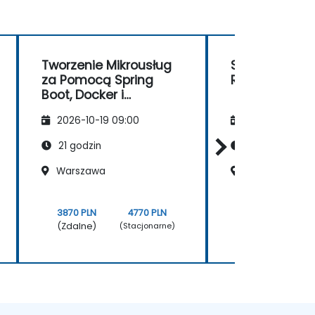
Tworzenie Mikrousług
Spring Boot, R
za Pomocą Spring
Redux
Boot, Docker i
Kubernetes
2026-10-19 09:00
2026-11-02 09
21 godzin
14 godzin
Warszawa
Warszawa
3870 PLN
4770 PLN
2060 PLN
(Zdalne)
(Zdalne)
(Stacjonarne)
(