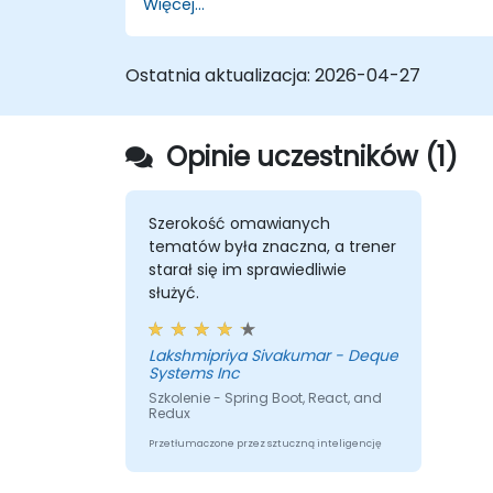
Więcej...
odkrywania usług, zarządzania
konfiguracją i bramy API.
Zabezpieczać, monitorować i
Ostatnia aktualizacja:
2026-04-27
efektywnie skalować mikrousługi.
Wdrażać mikrousługi przy użyciu
Dockera i Kubernetes.
Opinie uczestników (1)
Szerokość omawianych
tematów była znaczna, a trener
starał się im sprawiedliwie
służyć.
Lakshmipriya Sivakumar - Deque
Systems Inc
Szkolenie - Spring Boot, React, and
Redux
Przetłumaczone przez sztuczną inteligencję