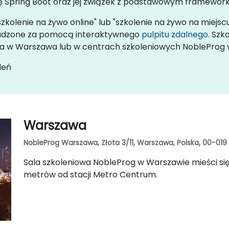
rę Spring Boot oraz jej związek z podstawowym framework
szkolenie na żywo online" lub "szkolenie na żywo na miejsc
rowadzone za pomocą interaktywnego
pulpitu zdalnego
. Szk
enta w Warszawa lub w centrach szkoleniowych NobleProg
leń
Warszawa
NobleProg Warszawa, Złota 3/11, Warszawa, Polska, 00-019
Sala szkoleniowa NobleProg w Warszawie mieści się p
metrów od stacji Metro Centrum.