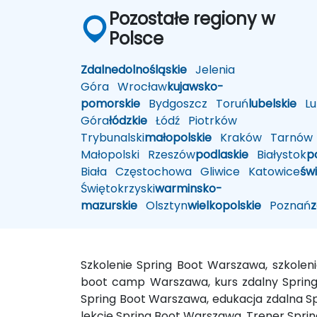
Pozostałe regiony w
Polsce
Zdalne
dolnośląskie
Jelenia
Góra
Wrocław
kujawsko-
pomorskie
Bydgoszcz
Toruń
lubelskie
Lub
Góra
łódzkie
Łódź
Piotrków
Trybunalski
małopolskie
Kraków
Tarnów
Małopolski
Rzeszów
podlaskie
Białystok
p
Biała
Częstochowa
Gliwice
Katowice
św
Świętokrzyski
warminsko-
mazurskie
Olsztyn
wielkopolskie
Poznań
Szkolenie Spring Boot Warszawa, szkole
boot camp Warszawa, kurs zdalny Spring
Spring Boot Warszawa, edukacja zdalna Sp
lekcje Spring Boot Warszawa, Trener Spri