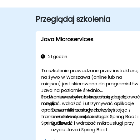
Przeglądaj szkolenia
Java Microservices
21 godzin
To szkolenie prowadzone przez instruktora,
na żywo w Warszawa (online lub na
miejscu) jest skierowane do programistów
Java na poziomie średnio
zaawansowanym, którzy chcą projektować
Pod koniec szkolenia uczestnicy będą
rozwijać, wdrażać i utrzymywać aplikacje
mogli:
oparte na mikrousługach, korzystając z
Zrozumieć zasady i korzyści
frameworków Java, takich jak Spring Boot i
architektury mikrousług.
Spring Cloud.
Budować i wdrażać mikrousługi przy
użyciu Java i Spring Boot.
Implementować mechanizmy