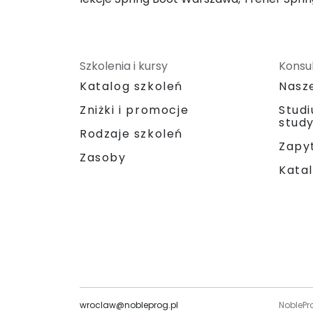
Szkolenia i kursy
Konsul
Katalog szkoleń
Nasz
Zniżki i promocje
Stud
stud
Rodzaje szkoleń
Zapyt
Zasoby
Katal
wroclaw@nobleprog.pl
NoblePr