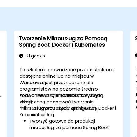
Tworzenie Mikrousług za Pomocą
Spring Boot, Docker i Kubernetes
21 godzin
To szkolenie prowadzone przez instruktora,
dostępne online lub na miejscu w
Warszawa, jest przeznaczone dla
programistów na poziomie średnio
,
zaawansowanym i zaawansowanym,
Pod koniec szkolenia uczestnicy będą
którzy chcą opanować tworzenie
mogli:
mikrousług przy użyciu Spring Boot, Docker i
Zrozumieć zasady architektury
Kubernetes.
mikrousług.
Tworzyć gotowe do produkcji
mikrousługi za pomocą Spring Boot.
Zrozumieć kluczową rolę Dockera w