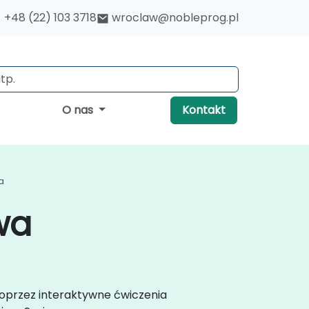
+48 (22) 103 3718
wroclaw@nobleprog.pl
O nas
Kontakt
a
wa
poprzez interaktywne ćwiczenia