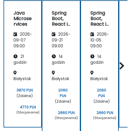
Java
Spring
Spring
Microse
Boot,
Boot,
n
rvices
React i
React i
Redux
Redux
ł
2026-
2026-
2026-
09-07
09-21
10-05
1
09:00
09:00
09:00
0
B
21
14
14
i
godzin
godzin
godzin
g
Białystok
Białystok
Białystok
B
3870 PLN
2060
2060
(Zdalne)
PLN
PLN
(Zdalne)
(Zdalne)
4770 PLN
(Stacjonarne)
2660 PLN
2660 PLN
(Stacjonarne)
(Stacjonarne)