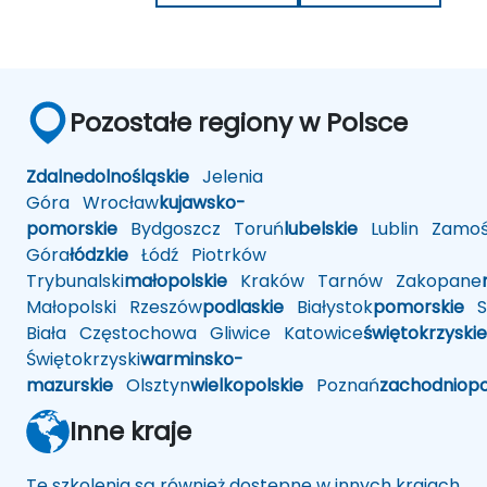
Pozostałe regiony w Polsce
Zdalne
dolnośląskie
Jelenia
Góra
Wrocław
kujawsko-
pomorskie
Bydgoszcz
Toruń
lubelskie
Lublin
Zamoś
Góra
łódzkie
Łódź
Piotrków
Trybunalski
małopolskie
Kraków
Tarnów
Zakopane
Małopolski
Rzeszów
podlaskie
Białystok
pomorskie
Sł
Biała
Częstochowa
Gliwice
Katowice
świętokrzyskie
Świętokrzyski
warminsko-
mazurskie
Olsztyn
wielkopolskie
Poznań
zachodniop
Inne kraje
Te szkolenia są również dostępne w innych krajach