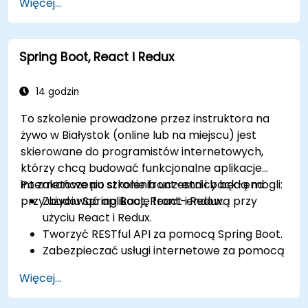
Więcej...
Konfigurować klastry Kubernetes do
wdrażania i zarządzania mikrousługami.
Spring Boot, React i Redux
14 godzin
To szkolenie prowadzone przez instruktora na
żywo w Białystok (online lub na miejscu) jest
skierowane do programistów internetowych,
którzy chcą budować funkcjonalne aplikacje
internetowe po stronie front-end i back-end
Po zakończeniu szkolenia uczestnicy będą mogli:
przy użyciu Spring Boot, React i Redux.
Zbudować aplikację front-endową przy
użyciu React i Redux.
Tworzyć RESTful API za pomocą Spring Boot.
Zabezpieczać usługi internetowe za pomocą
Spring Security i tokenów JWT.
Więcej...