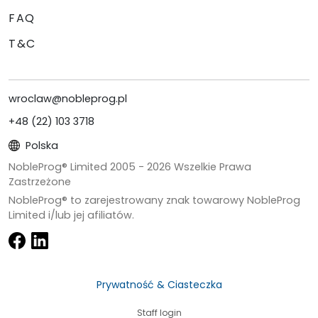
FAQ
T&C
wroclaw@nobleprog.pl
+48 (22) 103 3718
Polska
NobleProg® Limited 2005 -
2026
Wszelkie Prawa
Zastrzeżone
NobleProg® to zarejestrowany znak towarowy NobleProg
Limited i/lub jej afiliatów.
Prywatność & Ciasteczka
Staff login