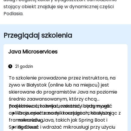
stojący obiekt znajduje się w dynamicznej części
Podlasia.
Przeglądaj szkolenia
Java Microservices
21 godzin
To szkolenie prowadzone przez instruktora, na
żywo w Białystok (online lub na miejscu) jest
skierowane do programistów Java na poziomie
średnio zaawansowanym, którzy chcą
projektować, rozwijać, wdrażać i utrzymywać
Pod koniec szkolenia uczestnicy będą mogli:
aplikacje oparte na mikrousługach, korzystając z
Zrozumieć zasady i korzyści architektury
frameworków Java, takich jak Spring Boot i
mikrousług.
Spring Cloud.
Budować i wdrażać mikrousługi przy użyciu