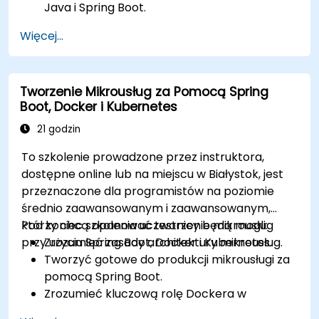
Java i Spring Boot.
Implementować mechanizmy odkrywania
Więcej...
usług, zarządzania konfiguracją i bramy API.
Zabezpieczać, monitorować i efektywnie
skalować mikrousługi.
Tworzenie Mikrousług za Pomocą Spring
Wdrażać mikrousługi przy użyciu Dockera i
Boot, Docker i Kubernetes
Kubernetes.
21 godzin
To szkolenie prowadzone przez instruktora,
dostępne online lub na miejscu w Białystok, jest
przeznaczone dla programistów na poziomie
średnio zaawansowanym i zaawansowanym,
którzy chcą opanować tworzenie mikrousług
Pod koniec szkolenia uczestnicy będą mogli:
przy użyciu Spring Boot, Docker i Kubernetes.
Zrozumieć zasady architektury mikrousług.
Tworzyć gotowe do produkcji mikrousługi za
pomocą Spring Boot.
Zrozumieć kluczową rolę Dockera w
konteneryzacji mikrousług.