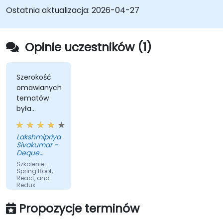
Ostatnia aktualizacja:
2026-04-27
Opinie uczestników (1)
Szerokość
omawianych
tematów
była
znaczna, a
trener starał
Lakshmipriya
się im
Sivakumar -
sprawiedliwie
Deque
służyć.
Systems Inc
Szkolenie -
Spring Boot,
React, and
Redux
Przetłumaczone
Propozycje terminów
przez sztuczną
inteligencję