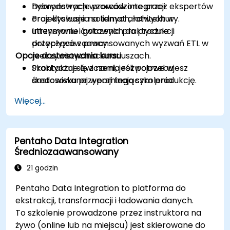
hybrydowych wzorców integracji.
Demonstracje prowadzone przez ekspertów
Projektowania solidnych, łatwych w
oraz dyskusje na temat architektury.
utrzymaniu i gotowych do produkcji
Intensywne ćwiczenia praktyczne
przepływów pracy.
dotyczące zaawansowanych wyzwań ETL w
Opcje dostosowania kursu
rzeczywistych scenariuszach.
Praktyczne ćwiczenia rozwojowe w
Skontaktuj się z nami, jeśli potrzebujesz
środowisku przypominającym produkcję.
dostosowanej wersji tego szkolenia.
Więcej...
Pentaho Data Integration
Średniozaawansowany
21 godzin
Pentaho Data Integration to platforma do
ekstrakcji, transformacji i ładowania danych.
To szkolenie prowadzone przez instruktora na
żywo (online lub na miejscu) jest skierowane do