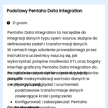
Podstawy Pentaho Data Integration
21 godzin
Pentaho Data Integration to narzędzie do
integracji danych typu open-source, służące do
definiowania zadań i transformacji danych.
W ramach tego szkolenia prowadzonego przez
instruktora uczestnicy nauczą się, jak
wykorzystać potężne możliwości ETL oraz bogaty
interfejs graficzny Pentaho Data Integration do
zarządzania całym cyklem życia dużych zbiorów
Po zakończeniu szkolenia uczestnicy będą
danych i maksymalizacji wartości danych w
potrafili:
swojej organizacji.
Tworzyć, podglądać i uruchamiać
podstawowe transformacje danych
zawierające kroki i połączenia
Konfigurować i zabezpieczać Pentaho
Grupa docelowa
Enterprise Repository