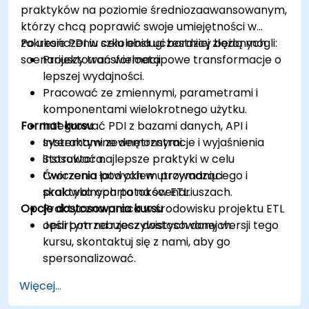
praktyków na poziomie średniozaawansowanym,
którzy chcą poprawić swoje umiejętności w
zakresie PDI w celu obsługi bardziej złożonych
Po ukończeniu szkolenia uczestnicy będą mogli:
scenariuszy transformacji.
Projektować wieloetapowe transformacje o
lepszej wydajności.
Pracować ze zmiennymi, parametrami i
komponentami wielokrotnego użytku.
Format kursu
Integrować PDI z bazami danych, API i
systemami zewnętrznymi.
Interaktywne demonstracje i wyjaśnienia
Stosować najlepsze praktyki w celu
instruktora.
tworzenia łatwych w utrzymaniu i
Ćwiczenia pod okiem prowadzącego i
skalowalnych potoków ETL.
praktyka oparta na scenariuszach.
Opcje dostosowania kursu
Praktyczna praca w środowisku projektu ETL
opartym na rzeczywistych danych.
Jeśli potrzebujesz dostosowanej wersji tego
kursu, skontaktuj się z nami, aby go
spersonalizować.
Więcej...