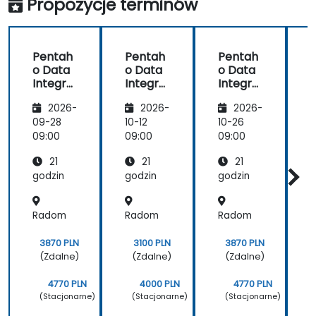
Propozycje terminów
danych ETL
(poziom
zaawansowany)
Pentah
Pentah
Pentah
o Data
o Data
o Data
Integra
Integra
Integra
tion
tion
tion
t
2026-
2026-
2026-
Zaawan
(PDI) -
Zaawan
sowany
moduł
sowany
09-28
10-12
10-26
1
do
09:00
09:00
09:00
0
przetw
21
21
21
arzania
danych
godzin
godzin
godzin
g
ETL
(pozio
Radom
Radom
Radom
m
zaawan
sowany
3870 PLN
3100 PLN
3870 PLN
)
(Zdalne)
(Zdalne)
(Zdalne)
4770 PLN
4000 PLN
4770 PLN
(Stacjonarne)
(Stacjonarne)
(Stacjonarne)