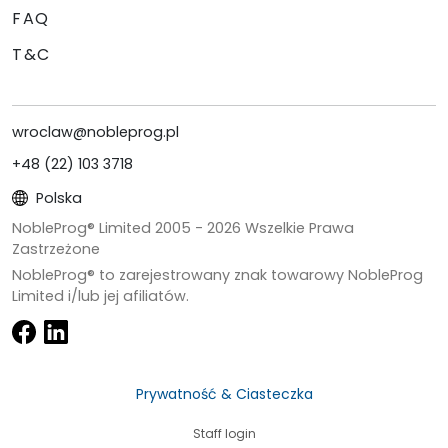
FAQ
T&C
wroclaw@nobleprog.pl
+48 (22) 103 3718
Polska
NobleProg® Limited 2005 -
2026
Wszelkie Prawa
Zastrzeżone
NobleProg® to zarejestrowany znak towarowy NobleProg
Limited i/lub jej afiliatów.
Prywatność & Ciasteczka
Staff login