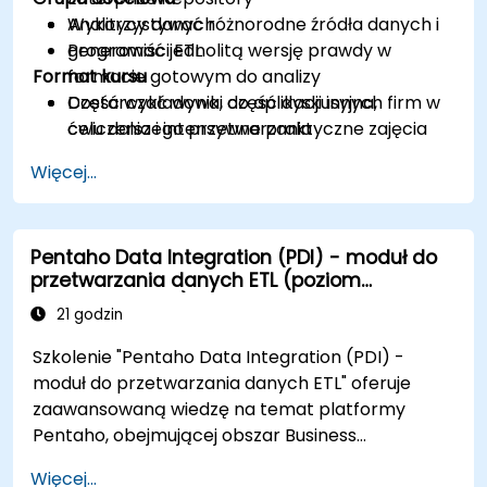
Wykorzystywać różnorodne źródła danych i
Analitycy danych
generować jednolitą wersję prawdy w
Programiści ETL
Format kursu
formacie gotowym do analizy
Dostarczać wyniki do aplikacji innych firm w
Część wykładowa, część dyskusyjna,
celu dalszego przetwarzania
ćwiczenia i intensywne praktyczne zajęcia
Więcej...
Pentaho Data Integration (PDI) - moduł do
przetwarzania danych ETL (poziom
zaawansowany)
21 godzin
Szkolenie "Pentaho Data Integration (PDI) -
moduł do przetwarzania danych ETL" oferuje
zaawansowaną wiedzę na temat platformy
Pentaho, obejmującej obszar Business
Intelligence, raportowania, analiz danych i
Więcej...