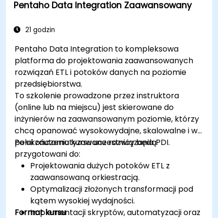
Pentaho Data Integration Zaawansowany
21 godzin
Pentaho Data Integration to kompleksowa
platforma do projektowania zaawansowanych
rozwiązań ETL i potoków danych na poziomie
przedsiębiorstwa.
To szkolenie prowadzone przez instruktora
(online lub na miejscu) jest skierowane do
inżynierów na zaawansowanym poziomie, którzy
chcą opanować wysokowydajne, skalowalne i w
pełni zautomatyzowane rozwiązania PDI.
Po ukończeniu kursu uczestnicy będą
przygotowani do:
Projektowania dużych potoków ETL z
zaawansowaną orkiestracją.
Optymalizacji złożonych transformacji pod
kątem wysokiej wydajności.
Format kursu
Implementacji skryptów, automatyzacji oraz