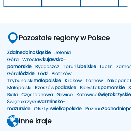
Pozostałe regiony w Polsce
Zdalne
dolnośląskie
Jelenia
Góra
Wrocław
kujawsko-
pomorskie
Bydgoszcz
Toruń
lubelskie
Lublin
Zamoś
Góra
łódzkie
Łódź
Piotrków
Trybunalski
małopolskie
Kraków
Tarnów
Zakopane
Małopolski
Rzeszów
podlaskie
Białystok
pomorskie
Sł
Biała
Częstochowa
Gliwice
Katowice
świętokrzyskie
Świętokrzyski
warminsko-
mazurskie
Olsztyn
wielkopolskie
Poznań
zachodniop
Inne kraje