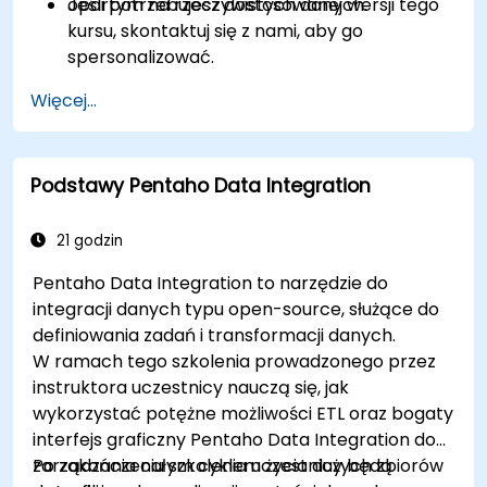
opartym na rzeczywistych danych.
Jeśli potrzebujesz dostosowanej wersji tego
kursu, skontaktuj się z nami, aby go
spersonalizować.
Więcej...
Podstawy Pentaho Data Integration
21 godzin
Pentaho Data Integration to narzędzie do
integracji danych typu open-source, służące do
definiowania zadań i transformacji danych.
W ramach tego szkolenia prowadzonego przez
instruktora uczestnicy nauczą się, jak
wykorzystać potężne możliwości ETL oraz bogaty
interfejs graficzny Pentaho Data Integration do
zarządzania całym cyklem życia dużych zbiorów
Po zakończeniu szkolenia uczestnicy będą