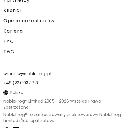
Partnerzy
Klienci
Opinie uczestników
Kariera
FAQ
T&C
wroclaw@nobleprog.pl
+48 (22) 103 3718
Polska
NobleProg® Limited 2005 -
2026
Wszelkie Prawa
Zastrzeżone
NobleProg® to zarejestrowany znak towarowy NobleProg
Limited i/lub jej afiliatów.