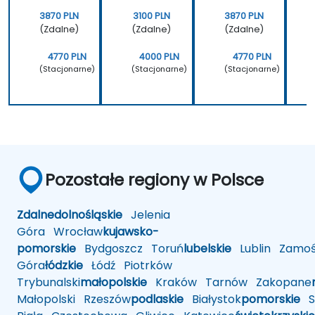
zaawan
sowany
3870 PLN
3100 PLN
3870 PLN
)
(Zdalne)
(Zdalne)
(Zdalne)
4770 PLN
4000 PLN
4770 PLN
(Stacjonarne)
(Stacjonarne)
(Stacjonarne)
Pozostałe regiony w Polsce
Zdalne
dolnośląskie
Jelenia
Góra
Wrocław
kujawsko-
pomorskie
Bydgoszcz
Toruń
lubelskie
Lublin
Zamoś
Góra
łódzkie
Łódź
Piotrków
Trybunalski
małopolskie
Kraków
Tarnów
Zakopane
Małopolski
Rzeszów
podlaskie
Białystok
pomorskie
Sł