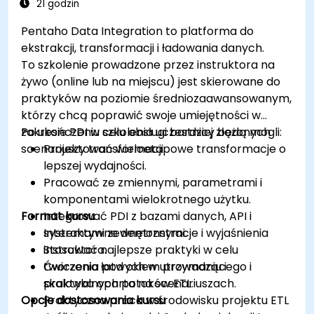
21 godzin
Pentaho Data Integration to platforma do
ekstrakcji, transformacji i ładowania danych.
To szkolenie prowadzone przez instruktora na
żywo (online lub na miejscu) jest skierowane do
praktyków na poziomie średniozaawansowanym,
którzy chcą poprawić swoje umiejętności w
zakresie PDI w celu obsługi bardziej złożonych
Po ukończeniu szkolenia uczestnicy będą mogli:
scenariuszy transformacji.
Projektować wieloetapowe transformacje o
lepszej wydajności.
Pracować ze zmiennymi, parametrami i
komponentami wielokrotnego użytku.
Format kursu
Integrować PDI z bazami danych, API i
systemami zewnętrznymi.
Interaktywne demonstracje i wyjaśnienia
Stosować najlepsze praktyki w celu
instruktora.
tworzenia łatwych w utrzymaniu i
Ćwiczenia pod okiem prowadzącego i
skalowalnych potoków ETL.
praktyka oparta na scenariuszach.
Opcje dostosowania kursu
Praktyczna praca w środowisku projektu ETL