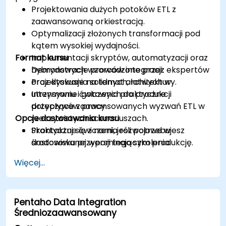
Projektowania dużych potoków ETL z
zaawansowaną orkiestracją.
Optymalizacji złożonych transformacji pod
kątem wysokiej wydajności.
Format kursu
Implementacji skryptów, automatyzacji oraz
hybrydowych wzorców integracji.
Demonstracje prowadzone przez ekspertów
Projektowania solidnych, łatwych w
oraz dyskusje na temat architektury.
utrzymaniu i gotowych do produkcji
Intensywne ćwiczenia praktyczne
przepływów pracy.
dotyczące zaawansowanych wyzwań ETL w
Opcje dostosowania kursu
rzeczywistych scenariuszach.
Praktyczne ćwiczenia rozwojowe w
Skontaktuj się z nami, jeśli potrzebujesz
środowisku przypominającym produkcję.
dostosowanej wersji tego szkolenia.
Więcej...
Pentaho Data Integration
Średniozaawansowany