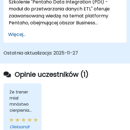
Szkolenie "Pentaho Data Integration (PDI) -
moduł do przetwarzania danych ETL" oferuje
zaawansowaną wiedzę na temat platformy
Pentaho, obejmującej obszar Business
Intelligence, raportowania, analiz danych i
Więcej...
integracji danych. Skierowane jest do
programistów, architektów i administratorów
aplikacji, umożliwiając naukę projektowania,
Ostatnia aktualizacja:
2025-11-27
implementacji, monitorowania i optymalizacji
procesów ETL za pomocą Pentaho Data
Integration (PDI). Uczestnicy zdobędą
Opinie uczestników (1)
umiejętności pracy z różnymi typami danych,
filtrowania, grupowania i łączenia danych, a także
harmonogramowania zadań, uruchamiania
Że trener
miał
transformacji i tworzenia klastrów. Szkolenie
mnóstwo
obejmuje także tematy zaawansowane, takie jak
cierpienia
wersjonowanie danych, transakcyjność
do nas,
bazodanowa, wykorzystanie JavaScript,
skoro
transformacje mapujące, konwersja typów
Oleksandr
przerywaliśmy