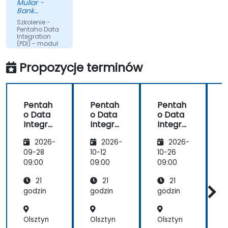
Muliar -
danych oraz uruchamianie zdalne.
go
Bank
pytaniami
Gospodarstwa
Szkolenie -
Krajowego
co chwili.
Pentaho Data
Integration
(PDI) - moduł
do
przetwarzania
Propozycje terminów
danych ETL
(poziom
zaawansowany)
Pentah
Pentah
Pentah
o Data
o Data
o Data
Integra
Integra
Integra
tion
tion
tion
t
2026-
2026-
2026-
Zaawan
(PDI) -
Zaawan
sowany
moduł
sowany
09-28
10-12
10-26
1
do
09:00
09:00
09:00
0
przetw
21
21
21
arzania
danych
godzin
godzin
godzin
g
ETL
(pozio
Olsztyn
Olsztyn
Olsztyn
O
m