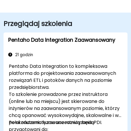
Przeglądaj szkolenia
Pentaho Data Integration Zaawansowany
21 godzin
Pentaho Data Integration to kompleksowa
platforma do projektowania zaawansowanych
rozwiązań ETL i potoków danych na poziomie
przedsiębiorstwa.
To szkolenie prowadzone przez instruktora
(online lub na miejscu) jest skierowane do
inżynierów na zaawansowanym poziomie, którzy
chcą opanować wysokowydajne, skalowalne i w
pełni zautomatyzowane rozwiązania PDI.
Po ukończeniu kursu uczestnicy będą
przygotowani do: