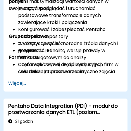
danych i maksymalizacji wartości danych w
potrafili:
swojej organizacji.
Tworzyć, podglądać i uruchamiać
podstawowe transformacje danych
zawierające kroki i połączenia
Konfigurować i zabezpieczać Pentaho
Grupa docelowa
Enterprise Repository
Wykorzystywać różnorodne źródła danych i
Analitycy danych
generować jednolitą wersję prawdy w
Programiści ETL
Format kursu
formacie gotowym do analizy
Dostarczać wyniki do aplikacji innych firm w
Część wykładowa, część dyskusyjna,
celu dalszego przetwarzania
ćwiczenia i intensywne praktyczne zajęcia
Więcej...
Pentaho Data Integration (PDI) - moduł do
przetwarzania danych ETL (poziom
zaawansowany)
21 godzin