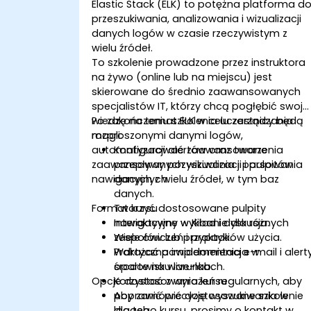
Elastic Stack (ELK) to potężna platforma d
przeszukiwania, analizowania i wizualizacji
danych logów w czasie rzeczywistym z
wielu źródeł.
To szkolenie prowadzone przez instruktora
na żywo (online lub na miejscu) jest
skierowane do średnio zaawansowanych
specjalistów IT, którzy chcą pogłębić swoją
wiedzę na temat ELK w celu zarządzania
Po zakończeniu szkolenia uczestnicy będą
rozproszonymi danymi logów,
mogli:
automatyzacji alertów oraz tworzenia
Konfigurować zaawansowane
zaawansowanych wizualizacji i pulpitów
przepływy pozyskiwania i parsowania
nawigacyjnych.
danych z wielu źródeł, w tym baz
danych.
Format kursu
Tworzyć dostosowane pulpity
nawigacyjne w Kibanie dla różnych
Interaktywny wykład i dyskusja.
zespołów lub przypadków użycia.
Wiele ćwiczeń i praktyki.
Wdrażać powiadomienia e-mail i alert
Praktyczna implementacja w
oparte na warunkach.
środowisku live-lab.
Opcje dostosowania kursu
Korzystać z wyrażeń regularnych, aby
poprawić precyzję wyszukiwania w
Aby zamówić dostosowane szkolenie
logach.
dla tego kursu, prosimy o kontakt w