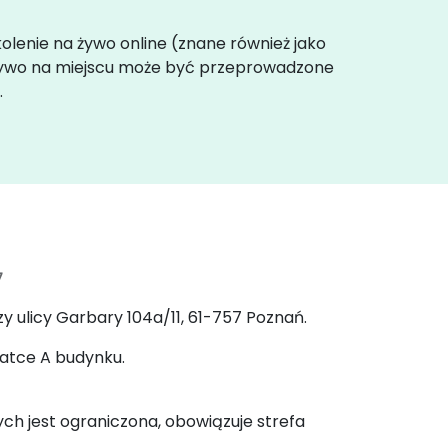
zkolenie na żywo online (znane również jako
 żywo na miejscu może być przeprowadzone
.
7
y ulicy Garbary 104a/11, 61-757 Poznań.
latce A budynku.
ych jest ograniczona, obowiązuje strefa