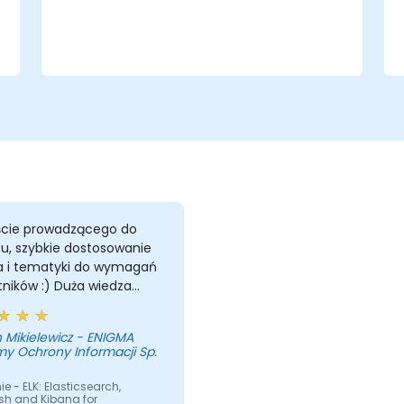
rozwiązywania problemów w
Elasticsearch i Kibanie.
ście prowadzącego do
u, szybkie dostosowanie
 i tematyki do wymagań
ników :) Duża wiedza
iczna/praktyczna
dzącego :)
 Mikielewicz - ENIGMA
y Ochrony Informacji Sp.
ie - ELK: Elasticsearch,
sh and Kibana for