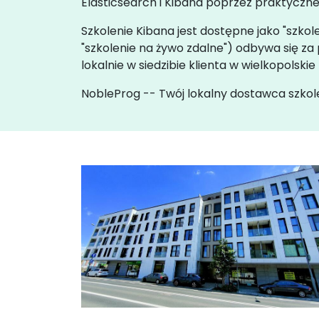
Elasticsearch i Kibana poprzez praktyczne
Szkolenie Kibana jest dostępne jako "szkole
"szkolenie na żywo zdalne") odbywa się 
lokalnie w siedzibie klienta w wielkopolsk
NobleProg -- Twój lokalny dostawca szkol