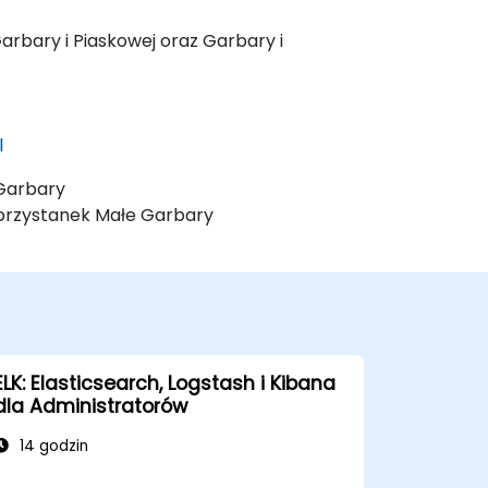
Garbary i Piaskowej oraz Garbary i
l
e Garbary
1 - przystanek Małe Garbary
ELK: Elasticsearch, Logstash i Kibana
dla Administratorów
14 godzin