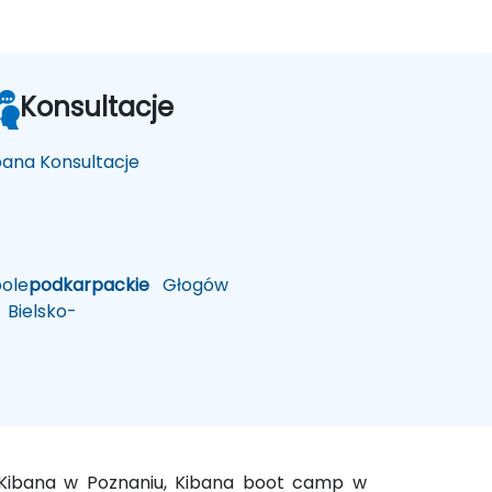
Konsultacje
bana Konsultacje
ole
podkarpackie
Głogów
Bielsko-
e Kibana w Poznaniu, Kibana boot camp w