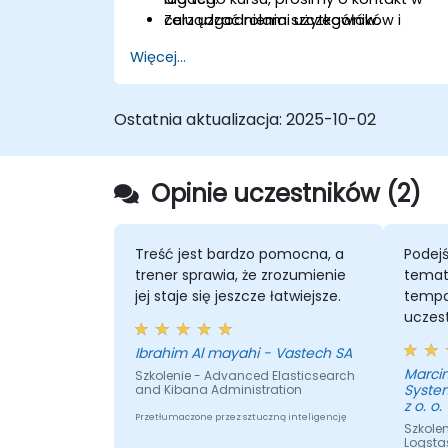
Zarządzać rolami użytkowników i
celu uzgodnienia szczegółów.
prawami dostępu w bezpiecznych
Więcej...
środowiskach logów.
Współdziałać z interfejsem REST API
Elasticsearch w celu automatyzacji i
Ostatnia aktualizacja:
2025-10-02
integracji.
Opinie uczestników (2)
Treść jest bardzo pomocna, a
Podej
trener sprawia, że zrozumienie
temat
jej staje się jeszcze łatwiejsze.
tempa
uczest
techn
Ibrahim Al mayahi - Vastech SA
prowa
Marcin
Szkolenie - Advanced Elasticsearch
System
and Kibana Administration
z o. o.
Przetłumaczone przez sztuczną inteligencję
Szkolen
Logsta