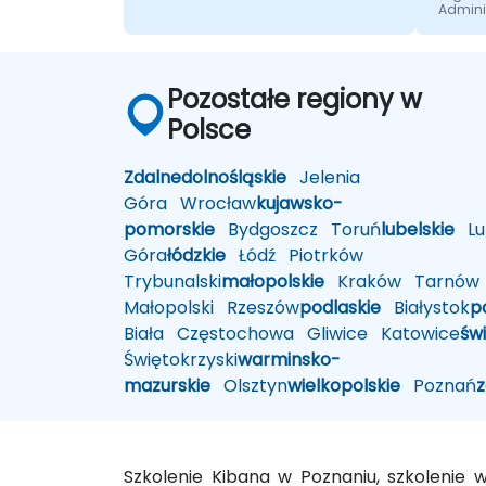
Admini
Pozostałe regiony w
Polsce
Zdalne
dolnośląskie
Jelenia
Góra
Wrocław
kujawsko-
pomorskie
Bydgoszcz
Toruń
lubelskie
Lub
Góra
łódzkie
Łódź
Piotrków
Trybunalski
małopolskie
Kraków
Tarnów
Małopolski
Rzeszów
podlaskie
Białystok
p
Biała
Częstochowa
Gliwice
Katowice
św
Świętokrzyski
warminsko-
mazurskie
Olsztyn
wielkopolskie
Poznań
Szkolenie Kibana w Poznaniu, szkolenie