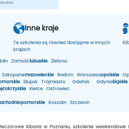
strators
Inne kraje
Te szkolenia są również dostępne w innych
Ki
krajach
lin
Zamość
lubuskie
Zielona
Zakopane
mazowieckie
Radom
Warszawa
opolskie
Op
omorskie
Słupsk
Trójmiasto
Gdańsk
Gdynia
śląskie
iętokrzyskie
Kielce
Ostrowiec
zachodniopomorskie
Koszalin
Szczecin
 wieczorowe Kibana w Poznaniu, szkolenie weekendow