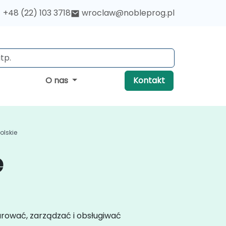
+48 (22) 103 3718
wroclaw@nobleprog.pl
O nas
Kontakt
olskie
e
urować, zarządzać i obsługiwać