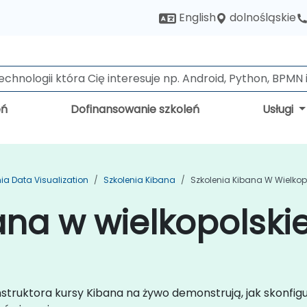
dolnośląskie
English
eń
Dofinansowanie szkoleń
Usługi
ia Data Visualization
Szkolenia Kibana
Szkolenia Kibana W Wielkop
ana w wielkopolski
nstruktora kursy Kibana na żywo demonstrują, jak skonfig