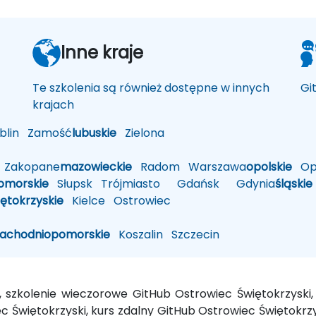
Inne kraje
Te szkolenia są również dostępne w innych
Gi
krajach
lin
Zamość
lubuskie
Zielona
Zakopane
mazowieckie
Radom
Warszawa
opolskie
Op
omorskie
Słupsk
Trójmiasto
Gdańsk
Gdynia
śląskie
iętokrzyskie
Kielce
Ostrowiec
zachodniopomorskie
Koszalin
Szczecin
i, szkolenie wieczorowe GitHub Ostrowiec Świętokrzysk
 Świętokrzyski, kurs zdalny GitHub Ostrowiec Świętokrzys