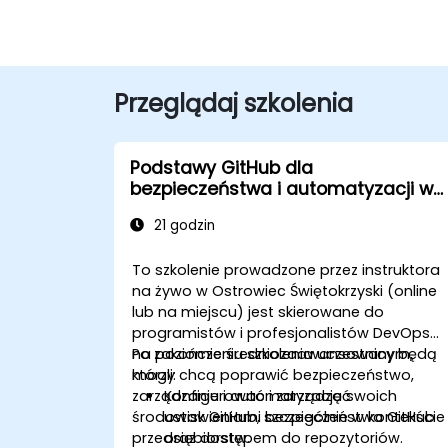
Przeglądaj szkolenia
Podstawy GitHub dla
bezpieczeństwa i automatyzacji w
przedsiębiorstwach
21 godzin
To szkolenie prowadzone przez instruktora
na żywo w Ostrowiec Świętokrzyski (online
lub na miejscu) jest skierowane do
programistów i profesjonalistów DevOps
na poziomie średniozaawansowanym,
Po zakończeniu szkolenia uczestnicy będą
którzy chcą poprawić bezpieczeństwo,
mogli:
zarządzanie i automatyzację swoich
Konfigurować i zarządzać
środowisk GitHub, szczególnie w kontekście
ustawieniami bezpieczeństwa GitHub
przedsiębiorstw.
oraz dostępem do repozytoriów.