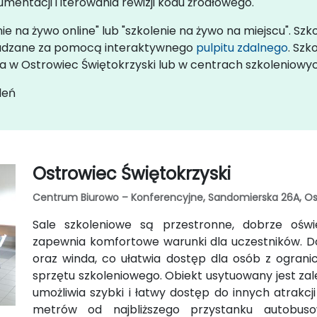
mentacji i iterowania rewizji kodu źródłowego.
ie na żywo online" lub "szkolenie na żywo na miejscu". Szk
owadzane za pomocą interaktywnego
pulpitu zdalnego
. Szk
ta w Ostrowiec Świętokrzyski lub w centrach szkoleniowy
leń
Ostrowiec Świętokrzyski
Centrum Biurowo – Konferencyjne, Sandomierska 26A, Ost
Sale szkoleniowe są przestronne, dobrze ośw
zapewnia komfortowe warunki dla uczestników. D
oraz winda, co ułatwia dostęp dla osób z ograni
sprzętu szkoleniowego. Obiekt usytuowany jest zal
umożliwia szybki i łatwy dostęp do innych atrakcji
metrów od najbliższego przystanku autobuso