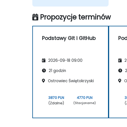
Propozycje terminów
Podstawy Git i GitHub
Pod
2026-09-18 09:00
2
21 godzin
2
Ostrowiec Świętokrzyski
O
3870 PLN
4770 PLN
3
(Zdalne)
(
(Stacjonarne)