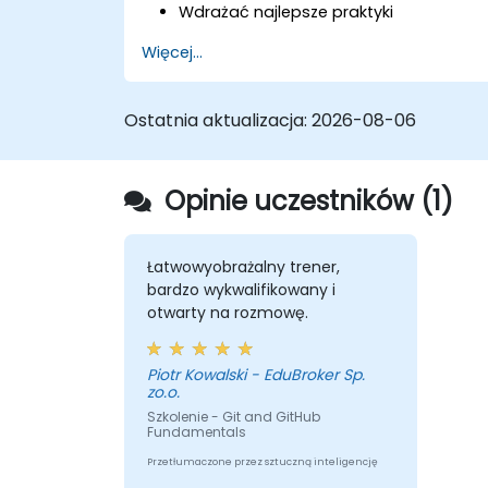
Wdrażać najlepsze praktyki
bezpieczeństwa za pomocą narzędzi
Więcej...
GitHub, takich jak Dependabot i
CodeQL.
Tworzyć, ponownie wykorzystywać i
Ostatnia aktualizacja:
2026-08-06
utrzymywać GitHub Actions oraz
przepływy pracy.
Monitorować i audytować aktywność
Opinie uczestników (1)
w celu zapewnienia zgodności i
zarządzania na dużą skalę.
Łatwowyobrażalny trener,
bardzo wykwalifikowany i
otwarty na rozmowę.
Piotr Kowalski - EduBroker Sp.
zo.o.
Szkolenie - Git and GitHub
Fundamentals
Przetłumaczone przez sztuczną inteligencję