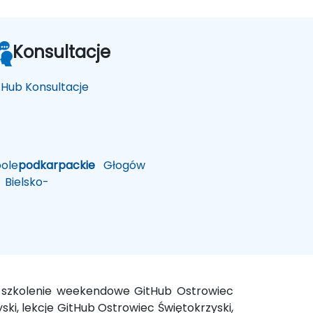
Konsultacje
tHub Konsultacje
ole
podkarpackie
Głogów
Bielsko-
i, szkolenie weekendowe GitHub Ostrowiec
ki, lekcje GitHub Ostrowiec Świętokrzyski,