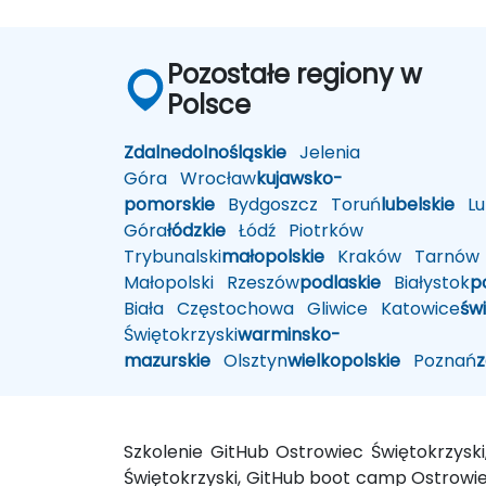
Pozostałe regiony w
Polsce
Zdalne
dolnośląskie
Jelenia
Góra
Wrocław
kujawsko-
pomorskie
Bydgoszcz
Toruń
lubelskie
Lub
Góra
łódzkie
Łódź
Piotrków
Trybunalski
małopolskie
Kraków
Tarnów
Małopolski
Rzeszów
podlaskie
Białystok
p
Biała
Częstochowa
Gliwice
Katowice
św
Świętokrzyski
warminsko-
mazurskie
Olsztyn
wielkopolskie
Poznań
Szkolenie GitHub Ostrowiec Świętokrzysk
Świętokrzyski, GitHub boot camp Ostrowiec