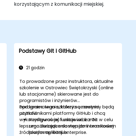
korzystającym z komunikacji miejskiej.
Podstawy Git i GitHub
21 godzin
To prowadzone przez instruktora, aktualne
szkolenie w Ostrowiec Świętokrzyski (online
lub stacjonarne) skierowane jest do
programistów i inżynierów
oprogramowania, którzy są nowymi
Pod koniec tego szkolenia uczestnicy będą
użytkownikami platformy GitHub i chcą
potrafić:
wykorzystywać jej funkcje wraz z Git w celu
Konfigurować i ustawiać konto
lepszego zarządzania wersjami oraz kodem
umożliwiające dostęp do internetowej
źródłowym aplikacji enterprise.
platformy GitHub.