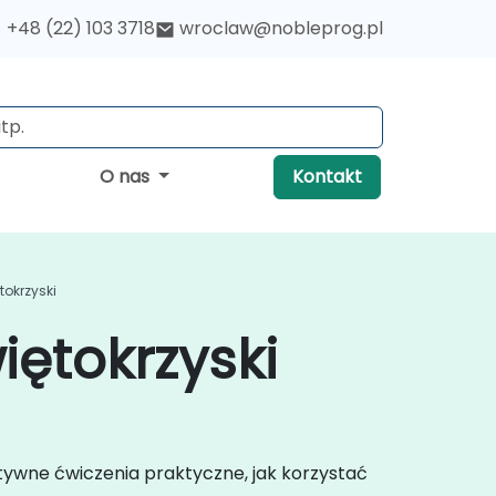
+48 (22) 103 3718
wroclaw@nobleprog.pl
O nas
Kontakt
tokrzyski
iętokrzyski
tywne ćwiczenia praktyczne, jak korzystać