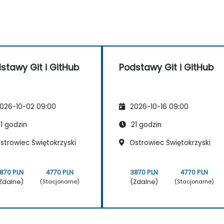
lepsze praktyki programistyczne.
stawy Git i GitHub
Podstawy Git i GitHub
026-10-02 09:00
2026-10-16 09:00
1 godzin
21 godzin
strowiec Świętokrzyski
Ostrowiec Świętokrzyski
870 PLN
4770 PLN
3870 PLN
4770 PLN
Zdalne)
(Zdalne)
(Stacjonarne)
(Stacjonarne)