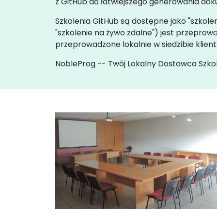
z GitHub do łatwiejszego generowania doku
Szkolenia GitHub są dostępne jako "szkolen
"szkolenie na żywo zdalne") jest przepr
przeprowadzone lokalnie w siedzibie klien
NobleProg -- Twój Lokalny Dostawca Szko