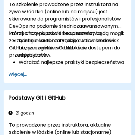
To szkolenie prowadzone przez instruktora na
żywo w łódzkie (online lub na miejscu) jest
skierowane do programistów i profesjonalistów
DevOps na poziomie średniozaawansowanym,
którzy chcą poprawić bezpieczeństwo,
Po zakończeniu szkolenia uczestnicy będą mogli:
zarządzanie i automatyzację swoich środowisk
Konfigurować i zarządzać ustawieniami
GitHub, szczególnie w kontekście
bezpieczeństwa GitHub oraz dostępem do
przedsiębiorstw.
repozytoriów.
Wdrażać najlepsze praktyki bezpieczeństwa
za pomocą narzędzi GitHub, takich jak
Więcej...
Dependabot i CodeQL.
Tworzyć, ponownie wykorzystywać i
utrzymywać GitHub Actions oraz przepływy
Podstawy Git i GitHub
pracy.
Monitorować i audytować aktywność w celu
zapewnienia zgodności i zarządzania na dużą
21 godzin
skalę.
To prowadzone przez instruktora, aktualne
szkolenie w łódzkie (online lub stacjonarne)