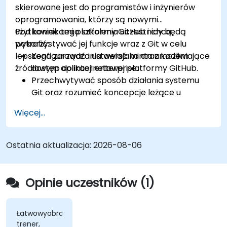
skierowane jest do programistów i inżynierów
oprogramowania, którzy są nowymi
użytkownikami platformy GitHub i chcą
Pod koniec tego szkolenia uczestnicy będą
wykorzystywać jej funkcje wraz z Git w celu
potrafić:
lepszego zarządzania wersjami oraz kodem
Konfigurować i ustawiać konto umożliwiające
źródłowym aplikacji enterprise.
dostęp do internetowej platformy GitHub.
Przechwytywać sposób działania systemu
Git oraz rozumieć koncepcje leżące u
podstaw GitHub.
Więcej...
Tworzyć i zarządzać repozytoriami GitHub,
wdrażając jednocześnie przepływy pracy
oparte na Git.
Ostatnia aktualizacja:
2026-08-06
Wykonywać zmiany w kodzie źródłowym
bezpośrednio w ramach GitHub oraz
synchronizować poprawki wprowadzane
Opinie uczestników (1)
poza platformą.
Korzystać z Pull Requests, Tagów, Wydania i
innych fundamentalnych komponentów
Łatwowyobrażalny
trener,
GitHub.