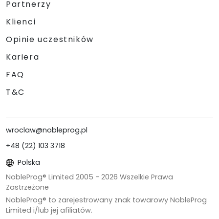
Partnerzy
Klienci
Opinie uczestników
Kariera
FAQ
T&C
wroclaw@nobleprog.pl
+48 (22) 103 3718
Polska
NobleProg® Limited 2005 -
2026
Wszelkie Prawa
Zastrzeżone
NobleProg® to zarejestrowany znak towarowy NobleProg
Limited i/lub jej afiliatów.