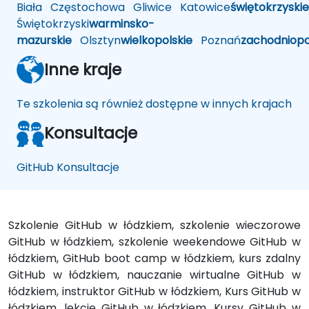
Biała
Częstochowa
Gliwice
Katowice
świętokrzyskie
Świętokrzyski
warminsko-
mazurskie
Olsztyn
wielkopolskie
Poznań
zachodniop
Inne kraje
Te szkolenia są również dostępne w innych krajach
Konsultacje
GitHub Konsultacje
Szkolenie GitHub w łódzkiem, szkolenie wieczorowe
GitHub w łódzkiem, szkolenie weekendowe GitHub w
łódzkiem, GitHub boot camp w łódzkiem, kurs zdalny
GitHub w łódzkiem, nauczanie wirtualne GitHub w
łódzkiem, instruktor GitHub w łódzkiem, Kurs GitHub w
łódzkiem, lekcje GitHub w łódzkiem, Kursy GitHub w