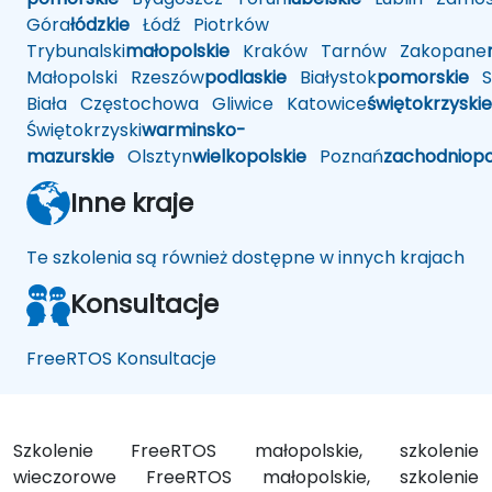
Góra
łódzkie
Łódź
Piotrków
Trybunalski
małopolskie
Kraków
Tarnów
Zakopane
Małopolski
Rzeszów
podlaskie
Białystok
pomorskie
Sł
Biała
Częstochowa
Gliwice
Katowice
świętokrzyskie
Świętokrzyski
warminsko-
mazurskie
Olsztyn
wielkopolskie
Poznań
zachodniop
Inne kraje
Te szkolenia są również dostępne w innych krajach
Konsultacje
FreeRTOS Konsultacje
Szkolenie FreeRTOS małopolskie, szkolenie
wieczorowe FreeRTOS małopolskie, szkolenie