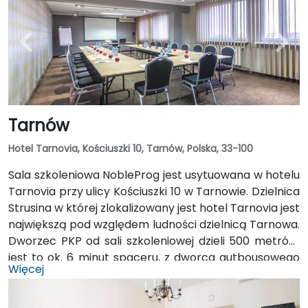
Tarnów
Hotel Tarnovia, Kościuszki 10, Tarnów, Polska, 33-100
Sala szkoleniowa NobleProg jest usytuowana w hotelu
Tarnovia przy ulicy Kościuszki 10 w Tarnowie. Dzielnica
Strusina w której zlokalizowany jest hotel Tarnovia jest
największą pod względem ludności dzielnicą Tarnowa.
Dworzec PKP od sali szkoleniowej dzieli 500 metrów,
jest to ok. 6 minut spaceru, z dworca autbousowego
Więcej
PKS odległość wynosi ok 350 metrów, spacerem
przez ulicę Krakowską zajmie to ok. 4 minut.