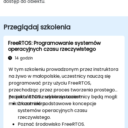
dostęp do obiektu.
Przeglądaj szkolenia
FreeRTOS: Programowanie systemów
operacyjnych czasu rzeczywistego
14 godzin
W tym szkoleniu prowadzonym przez instruktora
na żywo w małopolskie, uczestnicy nauczą się
programować przy użyciu FreeRTOS,
przechodząc przez proces tworzenia prostego
projektu RTOS z wykorzystaniem
Po zakończeniu szkolenia uczestnicy będą mogli:
mikrokontrolera.
Zrozumieć podstawowe koncepcje
systemów operacyjnych czasu
rzeczywistego.
Poznać środowisko FreeRTOS.