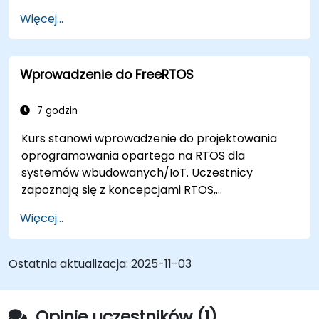
Nauczyć się programować z wykorzystaniem
Więcej...
FreeRTOS.
Połączyć aplikację FreeRTOS z peryferiami
sprzętowymi.
Wprowadzenie do FreeRTOS
7 godzin
Kurs stanowi wprowadzenie do projektowania
oprogramowania opartego na RTOS dla
systemów wbudowanych/IoT. Uczestnicy
zapoznają się z koncepcjami RTOS,
mechanizmami synchronizacji oraz
Więcej...
scenariuszami projektowania oprogramowania z
wykorzystaniem RTOS. Ćwiczenia są
przeprowadzane na płytkach rozwojowych
Ostatnia aktualizacja:
2025-11-03
STM32 Nucleo 144 lub podobnych.
Opinie uczestników (1)