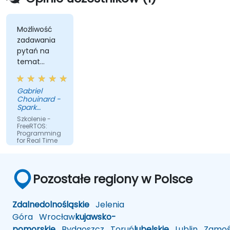
Możliwość
zadawania
pytań na
temat
zaawansowanych
przedmiotów,
Gabriel
nawet jeśli
Chouinard -
nie były one
Spark
początkowo
Microsystems
Szkolenie -
planowane.
FreeRTOS:
Programming
for Real Time
Operating
Systems
Przetłumaczone
Pozostałe regiony w Polsce
przez sztuczną
inteligencję
Zdalne
dolnośląskie
Jelenia
Góra
Wrocław
kujawsko-
pomorskie
Bydgoszcz
Toruń
lubelskie
Lublin
Zamoś