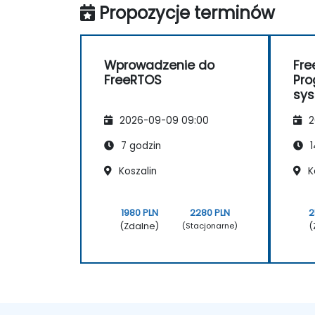
Propozycje terminów
Wprowadzenie do
Fre
FreeRTOS
Pr
sy
ope
2026-09-09 09:00
2
rze
7 godzin
1
Koszalin
K
1980 PLN
2280 PLN
2
(Zdalne)
(
(Stacjonarne)