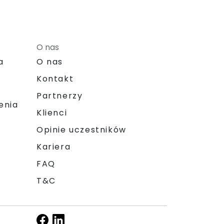
O nas
a
O nas
Kontakt
Partnerzy
enia
Klienci
Opinie uczestników
Kariera
FAQ
T&C