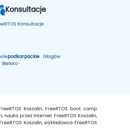
Konsultacje
eeRTOS Konsultacje
ole
podkarpackie
Głogów
Bielsko-
e FreeRTOS Koszalin, FreeRTOS boot camp
in, nauka przez internet FreeRTOS Koszalin,
y FreeRTOS Koszalin, wykładowca FreeRTOS