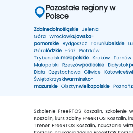
Pozostałe regiony w
Polsce
Zdalne
dolnośląskie
Jelenia
Góra
Wrocław
kujawsko-
pomorskie
Bydgoszcz
Toruń
lubelskie
Lub
Góra
łódzkie
Łódź
Piotrków
Trybunalski
małopolskie
Kraków
Tarnów
Małopolski
Rzeszów
podlaskie
Białystok
p
Biała
Częstochowa
Gliwice
Katowice
św
Świętokrzyski
warminsko-
mazurskie
Olsztyn
wielkopolskie
Poznań
Szkolenie FreeRTOS Koszalin, szkolenie
Koszalin, kurs zdalny FreeRTOS Koszalin, i
Trener FreeRTOS Koszalin, nauczanie wir
Koszalin, edukacja zdalna FreeRTOS Koszali