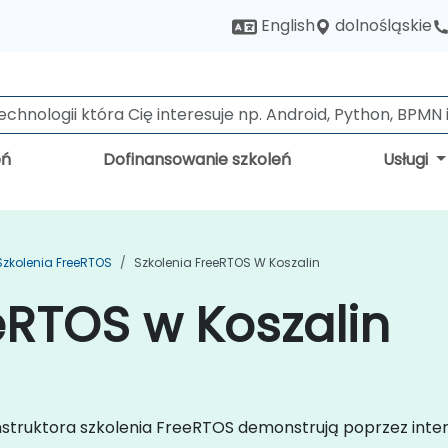
dolnośląskie
English
eń
Dofinansowanie szkoleń
Usługi
Szkolenia FreeRTOS
Szkolenia FreeRTOS W Koszalin
eRTOS w Koszalin
instruktora szkolenia FreeRTOS demonstrują poprzez inte