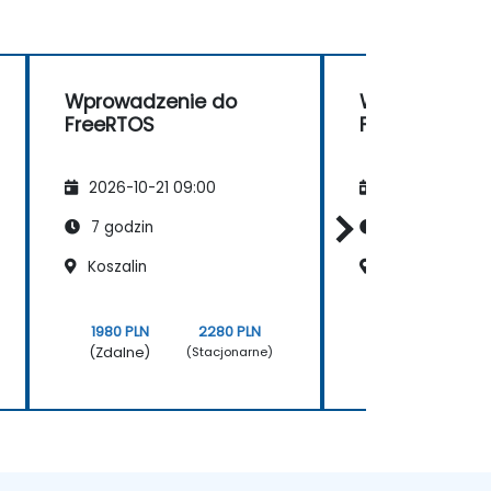
Wprowadzenie do
Wprowadzeni
FreeRTOS
FreeRTOS
2026-10-21 09:00
2026-11-04 09
7 godzin
7 godzin
Koszalin
Koszalin
1980 PLN
2280 PLN
1980 PLN
(Zdalne)
(Zdalne)
(Stacjonarne)
(