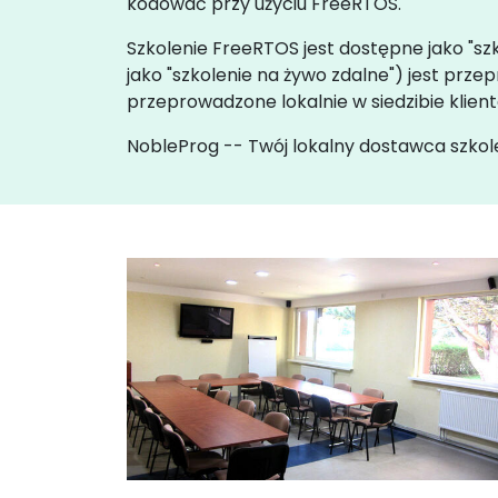
kodować przy użyciu FreeRTOS.
Szkolenie FreeRTOS jest dostępne jako "szk
jako "szkolenie na żywo zdalne") jest p
przeprowadzone lokalnie w siedzibie klien
NobleProg -- Twój lokalny dostawca szkol