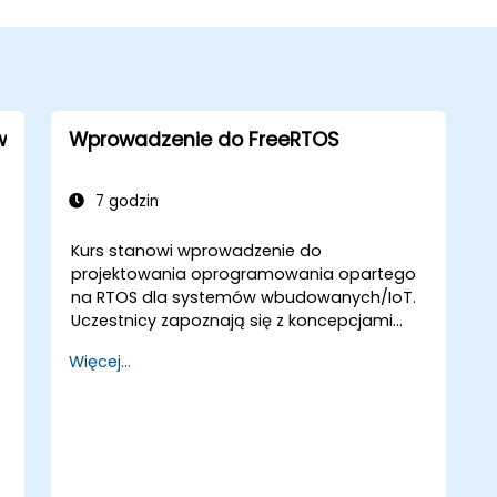
w
Wprowadzenie do FreeRTOS
7 godzin
Kurs stanowi wprowadzenie do
projektowania oprogramowania opartego
na RTOS dla systemów wbudowanych/IoT.
Uczestnicy zapoznają się z koncepcjami
RTOS, mechanizmami synchronizacji oraz
Więcej...
scenariuszami projektowania
oprogramowania z wykorzystaniem RTOS.
Ćwiczenia są przeprowadzane na płytkach
rozwojowych STM32 Nucleo 144 lub
podobnych.