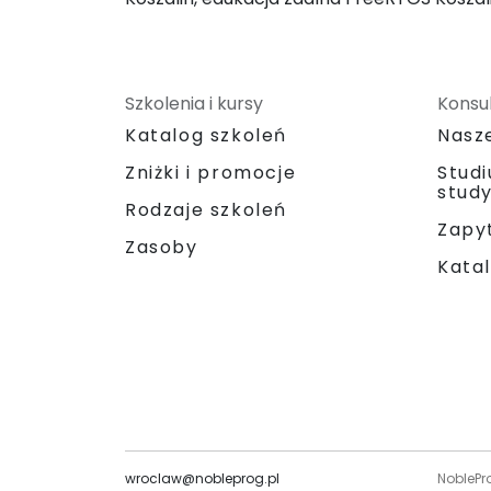
Szkolenia i kursy
Konsul
Katalog szkoleń
Nasz
Zniżki i promocje
Stud
stud
Rodzaje szkoleń
Zapyt
Zasoby
Katal
wroclaw@nobleprog.pl
NoblePr