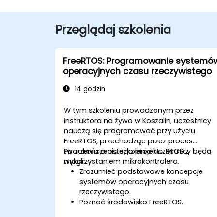
Przeglądaj szkolenia
FreeRTOS: Programowanie systemó
operacyjnych czasu rzeczywistego
14 godzin
W tym szkoleniu prowadzonym przez
instruktora na żywo w Koszalin, uczestnicy
nauczą się programować przy użyciu
FreeRTOS, przechodząc przez proces
tworzenia prostego projektu RTOS z
Po zakończeniu szkolenia uczestnicy będą
wykorzystaniem mikrokontrolera.
mogli:
Zrozumieć podstawowe koncepcje
systemów operacyjnych czasu
rzeczywistego.
Poznać środowisko FreeRTOS.
Nauczyć się programować z