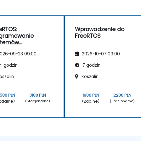
eRTOS:
Wprowadzenie do
ogramowanie
FreeRTOS
stemów
racyjnych czasu
026-09-23 09:00
2026-10-07 09:00
czywistego
4 godzin
7 godzin
oszalin
Koszalin
580 PLN
3180 PLN
1980 PLN
2280 PLN
Zdalne)
(Zdalne)
(Stacjonarne)
(Stacjonarne)