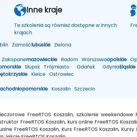
Inne kraje
Te szkolenia są również dostępne w innych
Fr
krajach
lin
Zamość
lubuskie
Zielona
Zakopane
mazowieckie
Radom
Warszawa
opolskie
Op
omorskie
Słupsk
Trójmiasto
Gdańsk
Gdynia
śląskie
iętokrzyskie
Kielce
Ostrowiec
zachodniopomorskie
Koszalin
Szczecin
 wieczorowe FreeRTOS Koszalin, szkolenie weekendow
nstruktor FreeRTOS Koszalin, kurs online FreeRTOS Koszal
tualne FreeRTOS Koszalin, Kurs FreeRTOS Koszalin, Kurs
n, lekcje FreeRTOS Koszalin