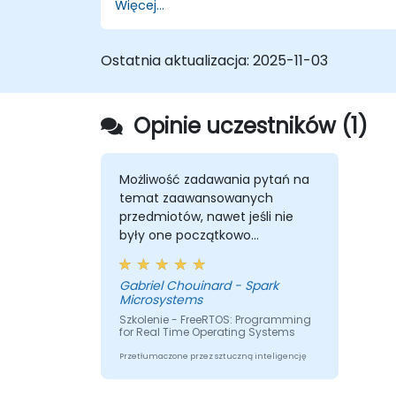
Więcej...
wykorzystaniem FreeRTOS.
Połączyć aplikację FreeRTOS z
peryferiami sprzętowymi.
Ostatnia aktualizacja:
2025-11-03
Opinie uczestników (1)
Możliwość zadawania pytań na
temat zaawansowanych
przedmiotów, nawet jeśli nie
były one początkowo
planowane.
Gabriel Chouinard - Spark
Microsystems
Szkolenie - FreeRTOS: Programming
for Real Time Operating Systems
Przetłumaczone przez sztuczną inteligencję