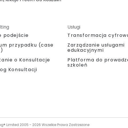
ting
Usługi
e podejście
Transformacja cyfrow
ium przypadku (case
Zarządzanie usługami
y)
edukacyjnymi
Platforma do prowadz
anie o Konsultacje
szkoleń
og Konsultacji
og® Limited 2005 -
2026
Wszelkie Prawa Zastrzeżone