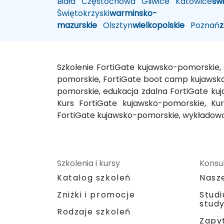
Biała
Częstochowa
Gliwice
Katowice
św
Świętokrzyski
warminsko-
mazurskie
Olsztyn
wielkopolskie
Poznań
Szkolenie FortiGate kujawsko-pomorskie,
pomorskie, FortiGate boot camp kujawsko
pomorskie, edukacja zdalna FortiGate kuj
Kurs FortiGate kujawsko-pomorskie, Kur
FortiGate kujawsko-pomorskie, wykładowc
Szkolenia i kursy
Konsul
Katalog szkoleń
Nasz
Zniżki i promocje
Stud
stud
Rodzaje szkoleń
Zapyt