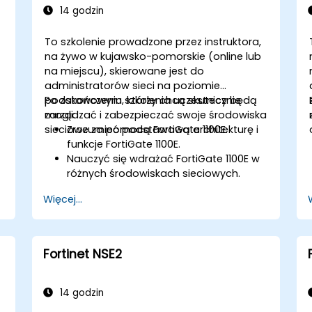
14 godzin
To szkolenie prowadzone przez instruktora,
na żywo w kujawsko-pomorskie (online lub
na miejscu), skierowane jest do
administratorów sieci na poziomie
podstawowym, którzy chcą skutecznie
Po zakończeniu szkolenia uczestnicy będą
zarządzać i zabezpieczać swoje środowiska
mogli:
sieciowe za pomocą FortiGate 1100E.
Zrozumieć podstawową architekturę i
funkcje FortiGate 1100E.
Nauczyć się wdrażać FortiGate 1100E w
ć
różnych środowiskach sieciowych.
Zdobyć praktyczne doświadczenie w
Więcej...
podstawowej konfiguracji i
zarządzaniu.
Zrozumieć zasady bezpieczeństwa,
NAT i VPN.
Fortinet NSE2
Nauczyć się monitorować i
utrzymywać FortiGate 1100E.
14 godzin