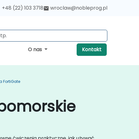
+48 (22) 103 3718
wroclaw@nobleprog.pl
O nas
Kontakt
a FortiGate
-pomorskie
tywne ćwiczenia praktyczne, jak używać