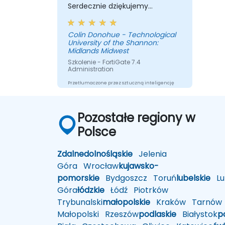
konfiguracjach HA i skutecznie
Serdecznie dziękujemy
zarządzać środowiskami HA.
Sorushowi.
Colin Donohue - Technological
University of the Shannon:
Midlands Midwest
Szkolenie - FortiGate 7.4
Administration
Przetłumaczone przez sztuczną inteligencję
Pozostałe regiony w
Polsce
Zdalne
dolnośląskie
Jelenia
Góra
Wrocław
kujawsko-
pomorskie
Bydgoszcz
Toruń
lubelskie
Lub
Góra
łódzkie
Łódź
Piotrków
Trybunalski
małopolskie
Kraków
Tarnów
Małopolski
Rzeszów
podlaskie
Białystok
p