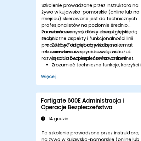
Szkolenie prowadzone przez instruktora na
żywo w kujawsko-pomorskie (online lub na
miejscu) skierowane jest do technicznych
profesjonalistów na poziomie średnio
zaawansowanym, którzy chcą zgłębić
Po zakończeniu szkolenia uczestnicy będą
techniczne aspekty i funkcjonalności linii
mogli:
produktów Fortinet, aby skutecznie
Zdobyć dogłębną wiedzę na temat
rekomendować, sprzedawać i wdrażać
zaawansowanych rozwiązań i
rozwiązania bezpieczeństwa Fortinet.
produktów bezpieczeństwa Fortinet.
Zrozumieć techniczne funkcje, korzyści 
scenariusze wdrażania dla każdego
Więcej...
kluczowego produktu Fortinet.
Konfigurować, zarządzać i rozwiązywa
problemy z rozwiązaniami Fortinet w
różnych środowiskach.
Fortigate 600E Administracja i
Stosować produkty Fortinet do
Operacje Bezpieczeństwa
rozwiązywania złożonych wyzwań i
wymagań związanych z
14 godzin
bezpieczeństwem.
To szkolenie prowadzone przez instruktora,
na żywo w kujawsko-pomorskie (online lub