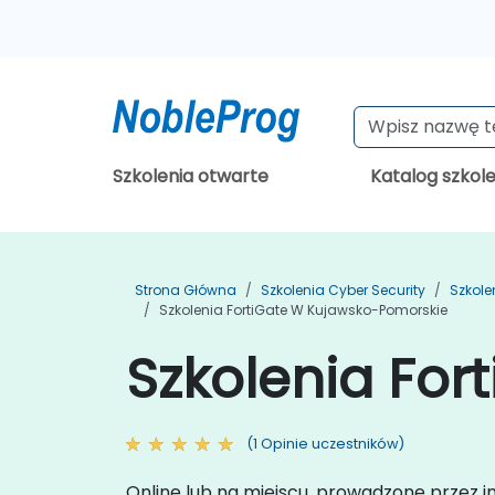
Szkolenia otwarte
Katalog szkol
Strona Główna
Szkolenia Cyber Security
Szkole
Szkolenia FortiGate W Kujawsko-Pomorskie
Szkolenia For
(1 Opinie uczestników)
Online lub na miejscu, prowadzone przez 