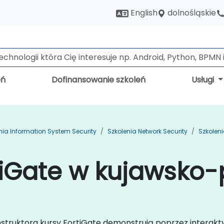
dolnośląskie
English
eń
Dofinansowanie szkoleń
Usługi
nia Information System Security
Szkolenia Network Security
Szkoleni
tiGate w kujawsko
instruktora kursy FortiGate demonstrują poprzez interak