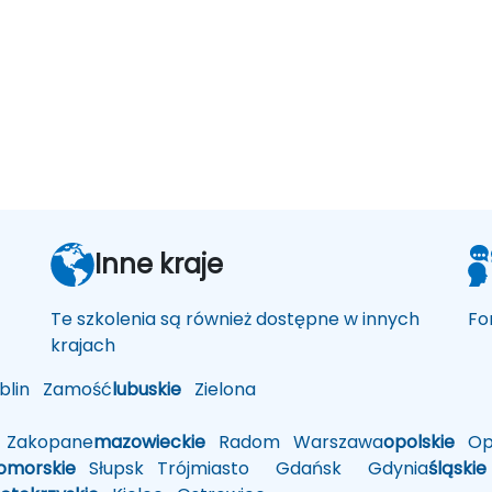
Inne kraje
Te szkolenia są również dostępne w innych
Fo
krajach
lin
Zamość
lubuskie
Zielona
Zakopane
mazowieckie
Radom
Warszawa
opolskie
Op
omorskie
Słupsk
Trójmiasto
Gdańsk
Gdynia
śląskie