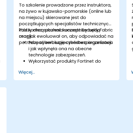
To szkolenie prowadzone przez instruktora,
na żywo w kujawsko-pomorskie (online lub
na miejscu) skierowane jest do
początkujących specjalistów technicznych,
którzy chcą poznać koncept Security Fabric
Pod koniec szkolenia uczestnicy będą
oraz jak ewoluował on, aby odpowiadać na
mogli:
potrzeby cyberbezpieczeństwa organizacji.
Poznać ewolucję cyberbezpieczeństwa
i jak wpłynęła ona na obecne
technologie zabezpieczeń.
i
Wykorzystać produkty Fortinet do
ochrony przed konkretnymi typami
Więcej...
zagrożeń i ataków cybernetycznych.
ć
Zrozumieć możliwości integracji i
automatyzacji rozwiązań Fortinet w
zapewnianiu skoordynowanej reakcji
na incydenty cybernetyczne.