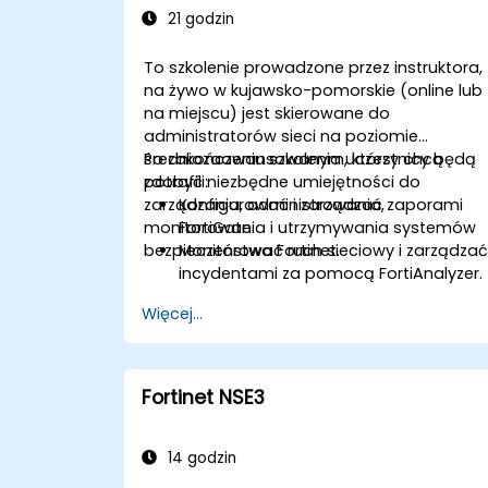
21 godzin
To szkolenie prowadzone przez instruktora,
na żywo w kujawsko-pomorskie (online lub
na miejscu) jest skierowane do
administratorów sieci na poziomie
średniozaawansowanym, którzy chcą
Po zakończeniu szkolenia uczestnicy będą
zdobyć niezbędne umiejętności do
potrafili:
zarządzania, administrowania,
Konfigurować i zarządzać zaporami
monitorowania i utrzymywania systemów
FortiGate.
bezpieczeństwa Fortinet.
Monitorować ruch sieciowy i zarządza
incydentami za pomocą FortiAnalyzer.
Automatyzować zadania i zarządzać
Więcej...
politykami poprzez FortiManager.
Stosować strategie prewencyjnej
konserwacji i rozwiązywać problemy
sieciowe.
Fortinet NSE3
14 godzin