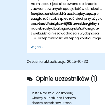
na miejscu) jest skierowane do średnio
zaawansowanych specjalistów ds. sieci i
bezpieczeństwa, którzy chcą skutecznie
Pod koniec szkolenia uczestnicy będą
zarządzać i zabezpieczać sieci przy użyciu
mogli:
urządzeń Fortigate 600E, ze szczególnym
Zrozumieć funkcje, specyfikacje i
naciskiem na konfiguracje HA w celu
zasady działania firewalla Fortigate
zwiększenia niezawodności i wydajności.
600E.
Przeprowadzić wstępną konfigurację
Fortigate 600E, w tym podstawowe
Więcej...
zadania konfiguracyjne, takie jak
ustawianie interfejsów, routingu i
wstępnych polityk firewall.
Ostatnia aktualizacja:
2025-10-30
Konfigurować i zarządzać
zaawansowanymi funkcjami
bezpieczeństwa, takimi jak SSL VPN,
Opinie uczestników (1)
uwierzytelnianie użytkowników,
antywirus, IPS, filtrowanie stron
internetowych i funkcje antymalware 
celu ochrony przed różnymi
Instruktor miał doskonałą
zagrożeniami sieciowymi.
wiedzę o FortiGate i bardzo
Rozwiązywać typowe problemy w
dobrze przedstawił treść.