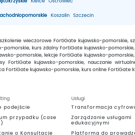
iętokrzyskie
Kielce
Ostrowiec
zachodniopomorskie
Koszalin
Szczecin
 szkolenie wieczorowe FortiGate kujawsko-pomorskie, 
-pomorskie, kurs zdalny FortiGate kujawsko-pomorskie, 
awsko-pomorskie, lekcje FortiGate kujawsko-pomorskie,
sy FortiGate kujawsko-pomorskie, nauczanie wirtual
a FortiGate kujawsko-pomorskie, kurs online FortiGate
ting
Usługi
e podejście
Transformacja cyfrow
ium przypadku (case
Zarządzanie usługami
y)
edukacyjnymi
Platforma do prowadz
anie o Konsultacje