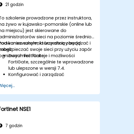
21 godzin
To szkolenie prowadzone przez instruktora,
na żywo w kujawsko-pomorskie (online lub
na miejscu) jest skierowane do
administratorów sieci na poziomie średnio
zaawansowanym, którzy chcą zarządzać i
Pod koniec szkolenia uczestnicy będą
zabezpieczać swoje sieci przy użyciu zapór
mogli:
ogniowych FortiGate.
Zrozumieć funkcje i możliwości
FortiGate, szczególnie te wprowadzone
lub ulepszone w wersji 7.4.
Konfigurować i zarządzać
urządzeniami FortiGate oraz wdrażać
Więcej...
zaawansowane funkcje
bezpieczeństwa.
Wdrażać i zarządzać
zaawansowanymi środkami
Fortinet NSE1
bezpieczeństwa, takimi jak IPS,
antywirus, filtrowanie stron
internetowych i zarządzanie
7 godzin
zagrożeniami.