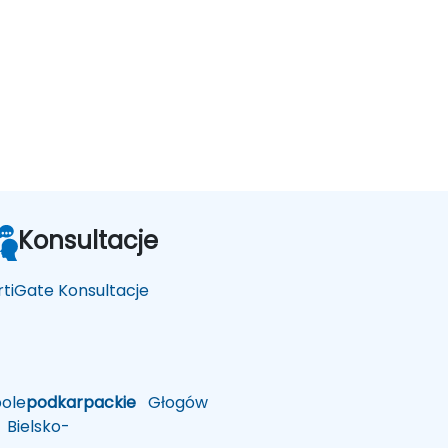
Konsultacje
rtiGate Konsultacje
ole
podkarpackie
Głogów
Bielsko-