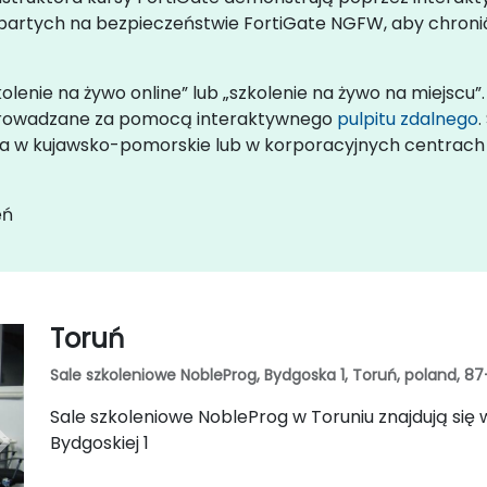
rtych na bezpieczeństwie FortiGate NGFW, aby chronić
kolenie na żywo online” lub „szkolenie na żywo na miejscu”
eprowadzane za pomocą interaktywnego
pulpitu zdalnego
enta w kujawsko-pomorskie lub w korporacyjnych centrac
eń
Toruń
Sale szkoleniowe NobleProg, Bydgoska 1, Toruń, poland, 87
Sale szkoleniowe NobleProg w Toruniu znajdują się 
Bydgoskiej 1