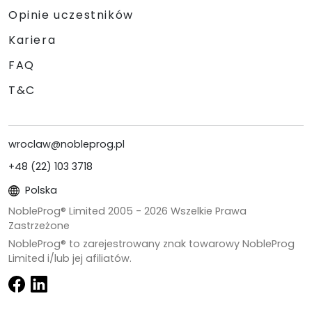
Opinie uczestników
Kariera
FAQ
T&C
wroclaw@nobleprog.pl
+48 (22) 103 3718
Polska
NobleProg® Limited 2005 -
2026
Wszelkie Prawa
Zastrzeżone
NobleProg® to zarejestrowany znak towarowy NobleProg
Limited i/lub jej afiliatów.