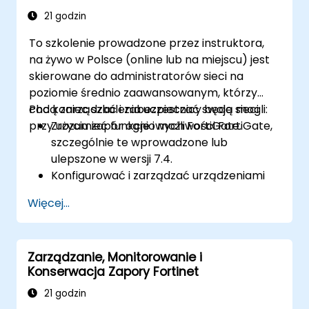
uwierzytelnianie użytkowników, antywirus,
21 godzin
IPS, filtrowanie stron internetowych i
To szkolenie prowadzone przez instruktora,
funkcje antymalware w celu ochrony
na żywo w Polsce (online lub na miejscu) jest
przed różnymi zagrożeniami sieciowymi.
skierowane do administratorów sieci na
Rozwiązywać typowe problemy w
poziomie średnio zaawansowanym, którzy
konfiguracjach HA i skutecznie zarządzać
chcą zarządzać i zabezpieczać swoje sieci
Pod koniec szkolenia uczestnicy będą mogli:
środowiskami HA.
przy użyciu zapór ogniowych FortiGate.
Zrozumieć funkcje i możliwości FortiGate,
szczególnie te wprowadzone lub
ulepszone w wersji 7.4.
Konfigurować i zarządzać urządzeniami
FortiGate oraz wdrażać zaawansowane
Więcej...
funkcje bezpieczeństwa.
Wdrażać i zarządzać zaawansowanymi
środkami bezpieczeństwa, takimi jak IPS,
Zarządzanie, Monitorowanie i
antywirus, filtrowanie stron
Konserwacja Zapory Fortinet
internetowych i zarządzanie
zagrożeniami.
21 godzin
Monitorować aktywność sieci, analizować