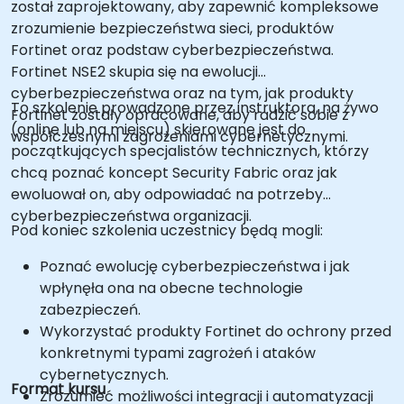
został zaprojektowany, aby zapewnić kompleksowe
zrozumienie bezpieczeństwa sieci, produktów
Fortinet oraz podstaw cyberbezpieczeństwa.
Fortinet NSE2 skupia się na ewolucji
cyberbezpieczeństwa oraz na tym, jak produkty
To szkolenie prowadzone przez instruktora, na żywo
Fortinet zostały opracowane, aby radzić sobie z
(online lub na miejscu) skierowane jest do
współczesnymi zagrożeniami cybernetycznymi.
początkujących specjalistów technicznych, którzy
chcą poznać koncept Security Fabric oraz jak
ewoluował on, aby odpowiadać na potrzeby
cyberbezpieczeństwa organizacji.
Pod koniec szkolenia uczestnicy będą mogli:
Poznać ewolucję cyberbezpieczeństwa i jak
wpłynęła ona na obecne technologie
zabezpieczeń.
Wykorzystać produkty Fortinet do ochrony przed
konkretnymi typami zagrożeń i ataków
cybernetycznych.
Format kursu
Zrozumieć możliwości integracji i automatyzacji