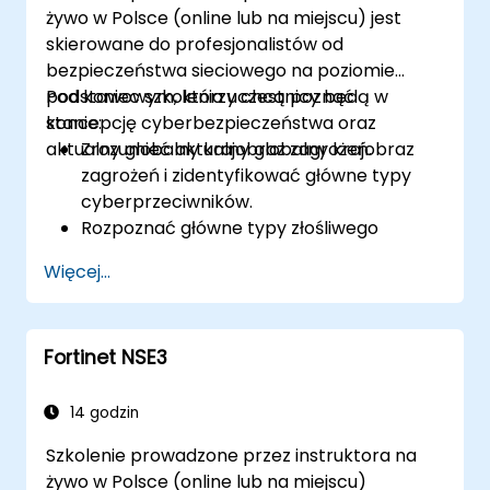
żywo w Polsce (online lub na miejscu) jest
skierowane do profesjonalistów od
bezpieczeństwa sieciowego na poziomie
podstawowym, którzy chcą poznać
Pod koniec szkolenia uczestnicy będą w
koncepcję cyberbezpieczeństwa oraz
stanie:
aktualny globalny krajobraz zagrożeń.
Zrozumieć aktualny globalny krajobraz
zagrożeń i zidentyfikować główne typy
cyberprzeciwników.
Rozpoznać główne typy złośliwego
oprogramowania oraz mechanizmy
Więcej...
ataków cybernetycznych.
Zrozumieć podstawy bezpieczeństwa
sieciowego oraz znaczenie
Fortinet NSE3
wielowarstwowego podejścia do
bezpieczeństwa.
Poznać Fortinet's Security Fabric i sposób,
14 godzin
w jaki rozwiązuje współczesne wyzwania
Szkolenie prowadzone przez instruktora na
cyberbezpieczeństwa.
żywo w Polsce (online lub na miejscu)