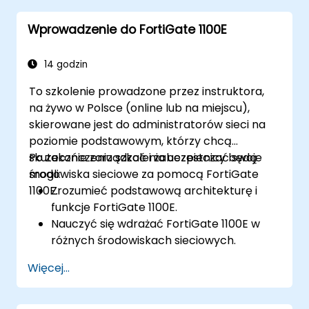
Wprowadzenie do FortiGate 1100E
14 godzin
To szkolenie prowadzone przez instruktora,
na żywo w Polsce (online lub na miejscu),
skierowane jest do administratorów sieci na
poziomie podstawowym, którzy chcą
skutecznie zarządzać i zabezpieczać swoje
Po zakończeniu szkolenia uczestnicy będą
środowiska sieciowe za pomocą FortiGate
mogli:
1100E.
Zrozumieć podstawową architekturę i
funkcje FortiGate 1100E.
Nauczyć się wdrażać FortiGate 1100E w
różnych środowiskach sieciowych.
Zdobyć praktyczne doświadczenie w
Więcej...
podstawowej konfiguracji i zarządzaniu.
Zrozumieć zasady bezpieczeństwa, NAT i
VPN.