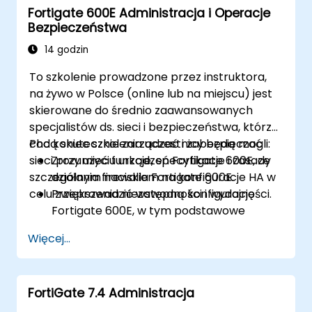
Fortigate 600E Administracja i Operacje
Nauczyć się monitorować i utrzymywać
Bezpieczeństwa
FortiGate 1100E.
14 godzin
To szkolenie prowadzone przez instruktora,
na żywo w Polsce (online lub na miejscu) jest
skierowane do średnio zaawansowanych
specjalistów ds. sieci i bezpieczeństwa, którzy
chcą skutecznie zarządzać i zabezpieczać
Pod koniec szkolenia uczestnicy będą mogli:
sieci przy użyciu urządzeń Fortigate 600E, ze
Zrozumieć funkcje, specyfikacje i zasady
szczególnym naciskiem na konfiguracje HA w
działania firewalla Fortigate 600E.
celu zwiększenia niezawodności i wydajności.
Przeprowadzić wstępną konfigurację
Fortigate 600E, w tym podstawowe
zadania konfiguracyjne, takie jak
Więcej...
ustawianie interfejsów, routingu i
wstępnych polityk firewall.
Konfigurować i zarządzać
FortiGate 7.4 Administracja
zaawansowanymi funkcjami
bezpieczeństwa, takimi jak SSL VPN,