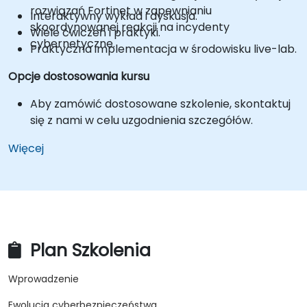
rozwiązań Fortinet w zapewnianiu
Interaktywny wykład i dyskusja.
skoordynowanej reakcji na incydenty
Wiele ćwiczeń i praktyki.
cybernetyczne.
Praktyczna implementacja w środowisku live-lab.
Opcje dostosowania kursu
Aby zamówić dostosowane szkolenie, skontaktuj
się z nami w celu uzgodnienia szczegółów.
Więcej
Plan Szkolenia
Wprowadzenie
Ewolucja cyberbezpieczeństwa