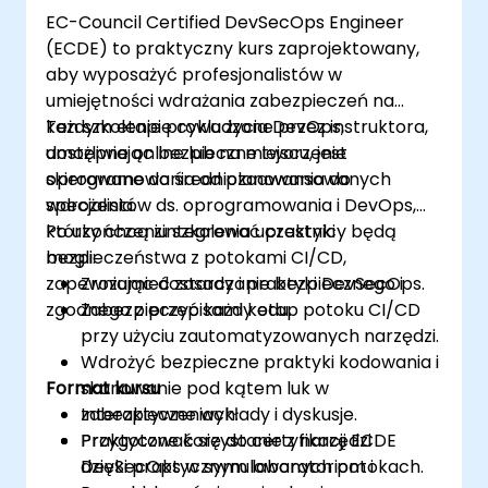
naprawy luk.
EC-Council Certified DevSecOps Engineer
(ECDE) to praktyczny kurs zaprojektowany,
aby wyposażyć profesjonalistów w
umiejętności wdrażania zabezpieczeń na
każdym etapie cyklu życia DevOps,
Ten szkolenie prowadzone przez instruktora,
umożliwiając bezpieczne tworzenie
dostępne online lub na miejscu, jest
oprogramowania od planowania do
skierowane do średniozaawansowanych
wdrożenia.
specjalistów ds. oprogramowania i DevOps,
którzy chcą zintegrować praktyki
Po ukończeniu szkolenia uczestnicy będą
bezpieczeństwa z potokami CI/CD,
mogli:
zapewniając dostarczanie bezpiecznego i
Zrozumieć zasady i praktyki DevSecOps.
zgodnego z przepisami kodu.
Zabezpieczyć każdy etap potoku CI/CD
przy użyciu zautomatyzowanych narzędzi.
Wdrożyć bezpieczne praktyki kodowania i
Format kursu
skanowanie pod kątem luk w
zabezpieczeniach.
Interaktywne wykłady i dyskusje.
Przygotować się do certyfikacji ECDE
Praktyczne korzystanie z narzędzi
dzięki praktycznym laboratoriom i
DevSecOps w symulowanych potokach.