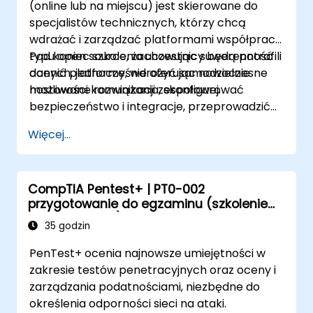
(online lub na miejscu) jest skierowane do
specjalistów technicznych, którzy chcą
wdrażać i zarządzać platformami współpracy
typu open source, zachowując suwerenność
Pod koniec szkolenia uczestnicy będą potrafili
danych, jednocześnie oferując nowoczesne
ocenić platformy, wdrożyć samodzielnie
możliwości komunikacji zespołowej.
hostowane rozwiązania, skonfigurować
bezpieczeństwo i integracje, przeprowadzić
migrację z istniejących platform oraz wdrożyć
Więcej...
procedury operacyjne.
CompTIA Pentest+ | PT0-002
przygotowanie do egzaminu (szkolenie
akredytowane)
35 godzin
PenTest+ ocenia najnowsze umiejętności w
zakresie testów penetracyjnych oraz oceny i
zarządzania podatnościami, niezbędne do
określenia odporności sieci na ataki.