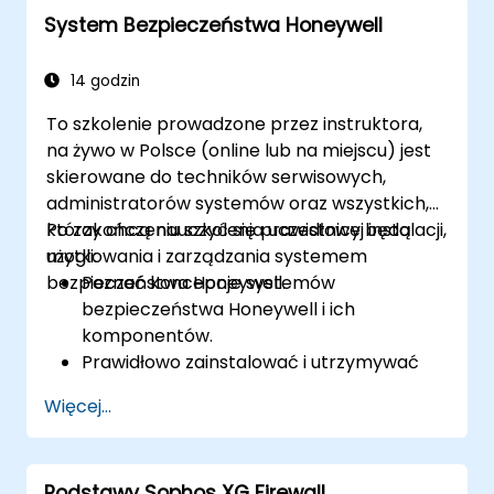
Konfigurować i zarządzać
System Bezpieczeństwa Honeywell
zaawansowanymi funkcjami
bezpieczeństwa, takimi jak SSL VPN,
uwierzytelnianie użytkowników, antywirus,
14 godzin
IPS, filtrowanie stron internetowych i
To szkolenie prowadzone przez instruktora,
funkcje antymalware w celu ochrony
na żywo w Polsce (online lub na miejscu) jest
przed różnymi zagrożeniami sieciowymi.
skierowane do techników serwisowych,
Rozwiązywać typowe problemy w
administratorów systemów oraz wszystkich,
konfiguracjach HA i skutecznie zarządzać
którzy chcą nauczyć się prawidłowej instalacji,
Po zakończeniu szkolenia uczestnicy będą
środowiskami HA.
użytkowania i zarządzania systemem
mogli:
bezpieczeństwa Honeywell.
Poznać koncepcje systemów
bezpieczeństwa Honeywell i ich
komponentów.
Prawidłowo zainstalować i utrzymywać
system bezpieczeństwa Honeywell.
Więcej...
Wykorzystywać narzędzia konserwacyjne
Honeywell i zestaw do zarządzania do
kontrolowania systemu bezpieczeństwa.
Podstawy Sophos XG Firewall