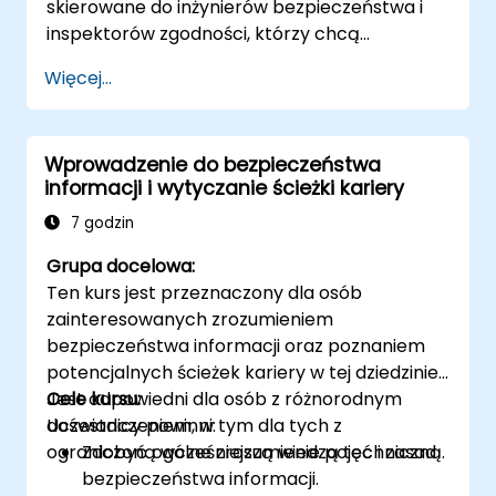
skierowane do inżynierów bezpieczeństwa i
inspektorów zgodności, którzy chcą
wzmocnić wdrożenia EXO, kontrolować
Więcej...
dostęp do modeli i zarządzać obciążeniami AI
działającymi wyłącznie na miejscu.
Wprowadzenie do bezpieczeństwa
informacji i wytyczanie ścieżki kariery
7 godzin
Grupa docelowa:
Ten kurs jest przeznaczony dla osób
zainteresowanych zrozumieniem
bezpieczeństwa informacji oraz poznaniem
potencjalnych ścieżek kariery w tej dziedzinie.
Jest odpowiedni dla osób z różnorodnym
Cele kursu:
doświadczeniem, w tym dla tych z
Uczestnicy powinni:
ograniczoną wcześniejszą wiedzą techniczną.
Zdobyć ogólne zrozumienie pojęć i zasad
bezpieczeństwa informacji.