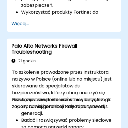
zabezpieczeń.
Wykorzystać produkty Fortinet do
ochrony przed konkretnymi typami
Więcej...
zagrożeń i ataków cybernetycznych.
Zrozumieć możliwości integracji i
automatyzacji rozwiązań Fortinet w
Palo Alto Networks Firewall
zapewnianiu skoordynowanej reakcji na
Troubleshooting
incydenty cybernetyczne.
21 godzin
To szkolenie prowadzone przez instruktora,
na żywo w Polsce (online lub na miejscu) jest
skierowane do specjalistów ds.
bezpieczeństwa, którzy chcą nauczyć się
rozwiązywania problemów związanych z
Pod koniec szkolenia uczestnicy będą mogli:
zapory nowej generacji Palo Alto Networks.
Zrozumieć architekturę zapory nowej
generacji.
Badać i rozwiązywać problemy sieciowe
za pomocą narzędzi zapory.