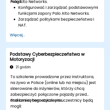
Palo Alto Networks.
mogli:
Konfigurować i zarządzać podstawowymi
funkcjami zapory Palo Alto Networks.
Zarządzać politykami bezpieczeństwa i
NAT.
Zarządzać strategiami zapobiegania
Więcej...
zagrożeniom.
Monitorować zagrożenia i ruch sieciowy.
Podstawy Cyberbezpieczeństwa w
Motoryzacji
21 godzin
To szkolenie prowadzone przez instruktora,
na żywo w Polsce (online lub na miejscu) jest
skierowane do inżynierów, którzy chcą
zabezpieczyć połączone pojazdy przed
atakami cybernetycznymi.
Pod koniec tego szkolenia uczestnicy będą
mogli: