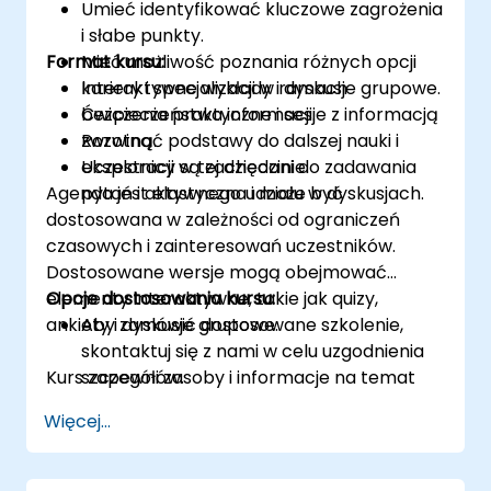
Umieć identyfikować kluczowe zagrożenia
i słabe punkty.
Format kursu:
Mieć możliwość poznania różnych opcji
kariery i specjalizacji w ramach
Interaktywne wykłady i dyskusje grupowe.
bezpieczeństwa informacji.
Ćwiczenia praktyczne i sesje z informacją
Rozwinąć podstawy do dalszej nauki i
zwrotną.
eksploracji w tej dziedzinie.
Uczestnicy są zachęcani do zadawania
Agenda jest elastyczna i może być
pytań i aktywnego udziału w dyskusjach.
dostosowana w zależności od ograniczeń
czasowych i zainteresowań uczestników.
Dostosowane wersje mogą obejmować
elementy interaktywne, takie jak quizy,
Opcje dostosowania kursu:
ankiety i dyskusje grupowe.
Aby zamówić dostosowane szkolenie,
skontaktuj się z nami w celu uzgodnienia
Kurs zapewni zasoby i informacje na temat
szczegółów.
dalszej nauki, organizacji zawodowych i
Więcej...
materiałów związanych z karierą.