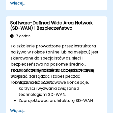
Więcej...
ataków cybernetycznych.
Zrozumieć podstawy bezpieczeństwa
sieciowego oraz znaczenie
Software-Defined Wide Area Network
wielowarstwowego podejścia do
(SD-WAN) i Bezpieczeństwo
bezpieczeństwa.
Poznać Fortinet's Security Fabric i sposób,
7 godzin
w jaki rozwiązuje współczesne wyzwania
To szkolenie prowadzone przez instruktora,
cyberbezpieczeństwa.
na żywo w Polsce (online lub na miejscu) jest
skierowane do specjalistów ds. sieci i
bezpieczeństwa na poziomie średnio
zaawansowanym, którzy chcą skutecznie
Po zakończeniu szkolenia uczestnicy będą
wdrażać, zarządzać i zabezpieczać
mogli:
rozwiązania SD-WAN.
Zrozumieć podstawowe koncepcje,
korzyści i wyzwania związane z
technologiami SD-WAN.
Zaprojektować architekturę SD-WAN
dostosowaną do potrzeb organizacji i
Więcej...
skutecznie wdrożyć rozwiązania SD-WAN.