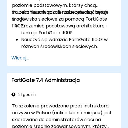
poziomie podstawowym, którzy chcą
skutecznie zarządzać i zabezpieczać swoje
Po zakończeniu szkolenia uczestnicy będą
środowiska sieciowe za pomocą FortiGate
mogli:
1100E.
Zrozumieć podstawową architekturę i
funkcje FortiGate 1100E.
Nauczyć się wdrażać FortiGate 1100E w
różnych środowiskach sieciowych.
Zdobyć praktyczne doświadczenie w
Więcej...
podstawowej konfiguracji i zarządzaniu.
Zrozumieć zasady bezpieczeństwa, NAT i
VPN.
FortiGate 7.4 Administracja
Nauczyć się monitorować i utrzymywać
FortiGate 1100E.
21 godzin
To szkolenie prowadzone przez instruktora,
na żywo w Polsce (online lub na miejscu) jest
skierowane do administratorów sieci na
poziomie średnio zaawansowanym, którzy