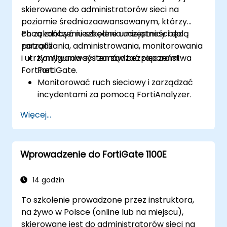
skierowane do administratorów sieci na
poziomie średniozaawansowanym, którzy
chcą zdobyć niezbędne umiejętności do
Po zakończeniu szkolenia uczestnicy będą
zarządzania, administrowania, monitorowania
potrafili:
i utrzymywania systemów bezpieczeństwa
Konfigurować i zarządzać zaporami
Fortinet.
FortiGate.
Monitorować ruch sieciowy i zarządzać
incydentami za pomocą FortiAnalyzer.
Automatyzować zadania i zarządzać
Więcej...
politykami poprzez FortiManager.
Stosować strategie prewencyjnej
konserwacji i rozwiązywać problemy
Wprowadzenie do FortiGate 1100E
sieciowe.
14 godzin
To szkolenie prowadzone przez instruktora,
na żywo w Polsce (online lub na miejscu),
skierowane jest do administratorów sieci na