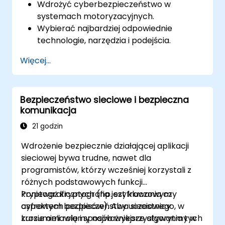
Wdrożyć cyberbezpieczeństwo w
systemach motoryzacyjnych.
Wybierać najbardziej odpowiednie
technologie, narzędzia i podejścia.
Więcej...
Bezpieczeństwo sieciowe i bezpieczna
komunikacja
21 godzin
Wdrożenie bezpiecznie działającej aplikacji
sieciowej bywa trudne, nawet dla
programistów, którzy wcześniej korzystali z
różnych podstawowych funkcji
kryptograficznych (np. szyfrowania czy
Ponieważ kryptografia jest kluczowym
cyfrowych podpisów). Aby uczestnicy
aspektem bezpieczeństwa sieciowego, w
zrozumieli rolę i sposób wykorzystywania tych
kursie omawiamy najważniejsze algorytmy w