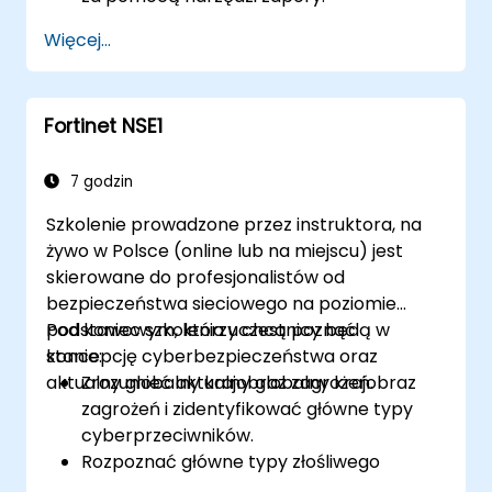
Analizować zaawansowane logi w celu
Więcej...
rozwiązania rzeczywistych scenariuszy.
Fortinet NSE1
7 godzin
Szkolenie prowadzone przez instruktora, na
żywo w Polsce (online lub na miejscu) jest
skierowane do profesjonalistów od
bezpieczeństwa sieciowego na poziomie
podstawowym, którzy chcą poznać
Pod koniec szkolenia uczestnicy będą w
koncepcję cyberbezpieczeństwa oraz
stanie:
aktualny globalny krajobraz zagrożeń.
Zrozumieć aktualny globalny krajobraz
zagrożeń i zidentyfikować główne typy
cyberprzeciwników.
Rozpoznać główne typy złośliwego
oprogramowania oraz mechanizmy