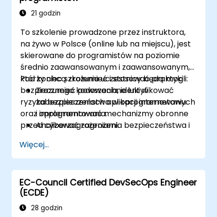
i raportowania Sophos XG Firewall do
nadzoru nad bezpieczeństwem sieci.
21 godzin
To szkolenie prowadzone przez instruktora,
na żywo w Polsce (online lub na miejscu), jest
skierowane do programistów na poziomie
średnio zaawansowanym i zaawansowanym,
którzy chcą zrozumieć i stosować praktyki
Pod koniec szkolenia uczestnicy będą mogli:
bezpiecznego kodowania, identyfikować
Zrozumieć powszechne luki w
ryzyka bezpieczeństwa w oprogramowaniu
zabezpieczeniach aplikacji internetowych
oraz implementować mechanizmy obronne
i oprogramowania.
przed cyberzagrożeniami.
Analizować zagrożenia bezpieczeństwa i
techniki wykorzystywane przez
Więcej...
atakujących.
Implementować praktyki bezpiecznego
kodowania w celu minimalizacji ryzyka
EC-Council Certified DevSecOps Engineer
bezpieczeństwa.
(ECDE)
Używać narzędzi do testowania
bezpieczeństwa w celu identyfikacji i
28 godzin