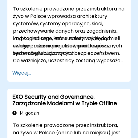
To szkolenie prowadzone przez instruktora na
żyvo w Polsce wprowadza architektury
systemów, systemy operacyjne, sieci,
przechowywanie danych oraz zagadnienia
kryptograficzne, które należy wziąć pod
Pod koniec tego kursu uczestnicy będą mieli
uwagę podczas projektowania bezpiecznych
solidne zrozumienie zasad, problemów i
systemów wbudowanych.
technologii związanych z bezpieczeństwem.
Co ważniejsze, uczestnicy zostaną wyposażeni
w techniki niezbędne do tworzenia
Więcej...
bezpiecznego oprogramowania
wbudowanego.
EXO Security and Governance:
Zarządzanie Modelami w Trybie Offline
14 godzin
To szkolenie prowadzone przez instruktora,
na żywo w Polsce (online lub na miejscu) jest