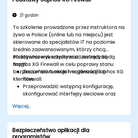
21 godzin
To szkolenie prowadzone przez instruktora na
żywo w Polsce (online lub na miejscu) jest
skierowane do specjalistów IT na poziomie
średnio zaawansowanym, którzy chcą
efektywnie wykorzystywać i zarządzać
Po zakończeniu szkolenia uczestnicy będą
Sophos XG Firewall w celu poprawy stanu
mogli:
bezpieczeństwa swoich organizacji lub
Zrozumieć funkcje i możliwości Sophos XG
klientów.
Firewall.
Przeprowadzić wstępną konfigurację,
skonfigurować interfejsy sieciowe oraz
tworzyć i zarządzać zasadami i regułami
Więcej...
zapory.
Zrozumieć, jak zintegrować się z różnymi
usługami uwierzytelniania.
Bezpieczeństwo aplikacji dla
Wykorzystywać narzędzia monitorowania
programistów