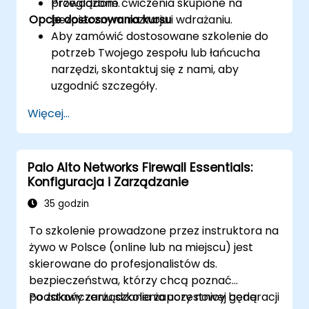
przeglądom.
Prowadzone ćwiczenia skupione na
Opcje dostosowania kursu
bezpiecznym rozwoju i wdrażaniu.
Aby zamówić dostosowane szkolenie do
potrzeb Twojego zespołu lub łańcucha
narzędzi, skontaktuj się z nami, aby
uzgodnić szczegóły.
Więcej...
Palo Alto Networks Firewall Essentials:
Konfiguracja i Zarządzanie
35 godzin
To szkolenie prowadzone przez instruktora na
żywo w Polsce (online lub na miejscu) jest
skierowane do profesjonalistów ds.
bezpieczeństwa, którzy chcą poznać
podstawy zarządzania zapory nowej generacji
Po zakończeniu szkolenia uczestnicy będą