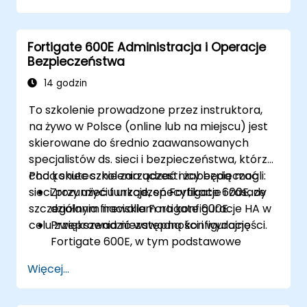
Wdrażać i zarządzać funkcjami
bezpieczeństwa w ramach SD-WAN.
Fortigate 600E Administracja i Operacje
Monitorować, zarządzać i rozwiązywać
Bezpieczeństwa
problemy w środowiskach SD-WAN.
14 godzin
To szkolenie prowadzone przez instruktora,
na żywo w Polsce (online lub na miejscu) jest
skierowane do średnio zaawansowanych
specjalistów ds. sieci i bezpieczeństwa, którzy
chcą skutecznie zarządzać i zabezpieczać
Pod koniec szkolenia uczestnicy będą mogli:
sieci przy użyciu urządzeń Fortigate 600E, ze
Zrozumieć funkcje, specyfikacje i zasady
szczególnym naciskiem na konfiguracje HA w
działania firewalla Fortigate 600E.
celu zwiększenia niezawodności i wydajności.
Przeprowadzić wstępną konfigurację
Fortigate 600E, w tym podstawowe
zadania konfiguracyjne, takie jak
Więcej...
ustawianie interfejsów, routingu i
wstępnych polityk firewall.