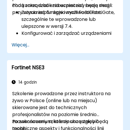
chcą zarządzać i zabezpieczać swoje sieci
Pod koniec szkolenia uczestnicy będą mogli:
przy użyciu zapór ogniowych FortiGate.
Zrozumieć funkcje i możliwości FortiGate,
szczególnie te wprowadzone lub
ulepszone w wersji 7.4.
Konfigurować i zarządzać urządzeniami
FortiGate oraz wdrażać zaawansowane
Więcej...
funkcje bezpieczeństwa.
Wdrażać i zarządzać zaawansowanymi
środkami bezpieczeństwa, takimi jak IPS,
Fortinet NSE3
antywirus, filtrowanie stron
internetowych i zarządzanie
zagrożeniami.
14 godzin
Monitorować aktywność sieci, analizować
Szkolenie prowadzone przez instruktora na
dzienniki i generować raporty na
żywo w Polsce (online lub na miejscu)
potrzeby audytu i zgodności.
skierowane jest do technicznych
profesjonalistów na poziomie średnio
zaawansowanym, którzy chcą zgłębić
Po zakończeniu szkolenia uczestnicy będą
techniczne aspekty i funkcjonalności linii
mogli: