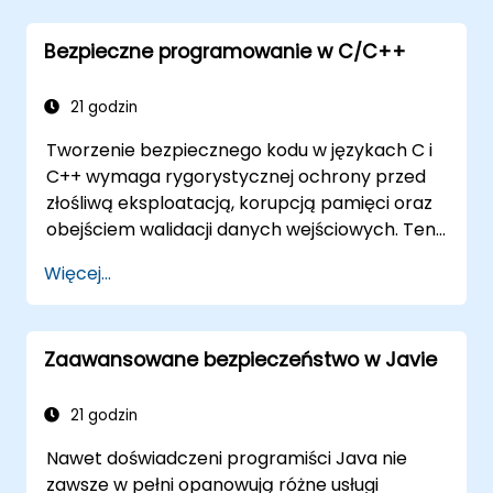
dostaną praktyczną wiedzę z zakresu
kryptografii
Bezpieczne programowanie w C/C++
zrozumieją kluczowe protokoły
bezpieczeństwa
21 godzin
pogłębią wiedzę o najnowszych atakach
Tworzenie bezpiecznego kodu w językach C i
na systemy kryptograficzne
C++ wymaga rygorystycznej ochrony przed
poznają informacje o nowych lukach w
złośliwą eksploatacją, korupcją pamięci oraz
zabezpieczeniach
obejściem walidacji danych wejściowych. Ten
zrozumieją koncepcje bezpieczeństwa
kurs omawia wzorce luk bezpieczeństwa,
usług sieciowych
Więcej...
takie jak przepełnienie bufora, użycie po
otrzymają wskazówki dotyczące dalszej
zwolnieniu (use-after-free), przepełnienie
nauki bezpiecznego programowania
liczb całkowitych i nieprawidłowe przypisanie
Zaawansowane bezpieczeństwo w Javie
typów. Uczestnicy stosują wytyczne
bezpiecznego programowania, narzędzia
analizy statycznej oraz techniki
21 godzin
programowania defensywnego, aby
Nawet doświadczeni programiści Java nie
eliminować słabe punkty, wymuszać
zawsze w pełni opanowują różne usługi