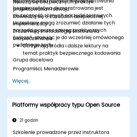
wprowadzeniu różnych metod testowania
Nauczą się bezpiecznych praktyk
bezpieczeństwa demonstrowana jest
projektowania i rozwoju
skuteczność różnych narzędzi testowych.
Dowiedzą się o zasadach bezpiecznej
Uczestnicy mogą zrozumieć działanie tych
implementacji
narzędzi poprzez szereg praktycznych
Zrozumieją metodologię testowania
ćwiczeń, stosując je do wcześniej omówionego
bezpieczeństwa
podatnego kodu.
Otrzymają źródła i dalsze lektury na
temat praktyk bezpiecznego kodowania
Grupa docelowa
Programiści, Menadżerowie
Więcej...
Platformy współpracy typu Open Source
21 godzin
Szkolenie prowadzone przez instruktora