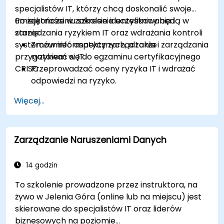
specjalistów IT, którzy chcą doskonalić swoje
umiejętności w zakresie identyfikowania i
Po zakończeniu szkolenia uczestnicy będą w
zarządzania ryzykiem IT oraz wdrażania kontroli
stanie:
systemów informatycznych, a także
Zrozumieć aspekty zarządzania i zarządzania
przygotować się do egzaminu certyfikacyjnego
ryzykiem w IT.
CRISC.
Przeprowadzać oceny ryzyka IT i wdrażać
odpowiedzi na ryzyko.
Projektować i wdrażać kontrole systemów
Więcej...
informatycznych.
Skutecznie przygotować się do egzaminu
certyfikacyjnego CRISC.
Zarządzanie Naruszeniami Danych
14 godzin
To szkolenie prowadzone przez instruktora, na
żywo w Jelenia Góra (online lub na miejscu) jest
skierowane do specjalistów IT oraz liderów
biznesowych na poziomie