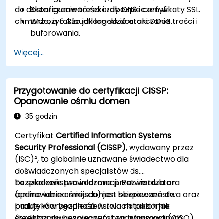
do dostarczania treści i zabezpieczeń w
Skonfigurować rekordy DNS i certyfikaty SSL.
chmurze, a także jak łagodzić ataki DDoS.
Wdrożyć Cloudflare do dostarczania treści i
buforowania.
Chronić swoje witryny przed atakami DDoS.
Więcej...
Wdrożyć reguły zapory ogniowej, aby
ograniczyć ruch do swoich witryn.
Przygotowanie do certyfikacji CISSP:
Opanowanie ośmiu domen
35 godzin
Certyfikat
Certified Information Systems
Security Professional (CISSP)
, wydawany przez
(ISC)², to globalnie uznawane świadectwo dla
doświadczonych specjalistów ds.
bezpieczeństwa informacji. Potwierdza on
To szkolenie prowadzone przez instruktora
opanowanie ośmiu domen bezpieczeństwa oraz
(online lub na miejscu) jest skierowane do
buduje wiarygodność w rolach takich jak
praktyków bezpieczeństwa na poziomie
dyrektor ds. bezpieczeństwa informacji (CISO),
średniozaawansowanym i zaawansowanym,