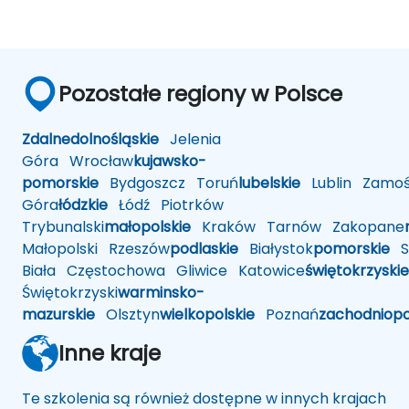
Pozostałe regiony w Polsce
Zdalne
dolnośląskie
Jelenia
Góra
Wrocław
kujawsko-
pomorskie
Bydgoszcz
Toruń
lubelskie
Lublin
Zamoś
Góra
łódzkie
Łódź
Piotrków
Trybunalski
małopolskie
Kraków
Tarnów
Zakopane
Małopolski
Rzeszów
podlaskie
Białystok
pomorskie
Sł
Biała
Częstochowa
Gliwice
Katowice
świętokrzyskie
Świętokrzyski
warminsko-
mazurskie
Olsztyn
wielkopolskie
Poznań
zachodniop
Inne kraje
Te szkolenia są również dostępne w innych krajach