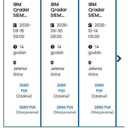
inteligencję
IBM
IBM
IBM
C
Qradar
Qradar
Qradar
SIEM:
SIEM:
SIEM:
E
Od
Od
Od
a
2026-
2026-
2026-
podsta
podsta
podsta
w do
w do
w do
09-16
09-30
10-14
1
zaawan
zaawan
zaawan
09:00
09:00
09:00
0
sowany
sowany
sowany
o
14
14
14
ch
ch
ch
M
godzin
godzin
godzin
g
Jelenia
Jelenia
Jelenia
J
Góra
Góra
Góra
2060
2060
2060
PLN
PLN
PLN
(Zdalne)
(Zdalne)
(Zdalne)
2660 PLN
2660 PLN
2660 PLN
(Stacjonarne)
(Stacjonarne)
(Stacjonarne)