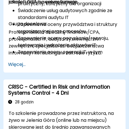
jakości i audytu wewnętrznego.
szkoleń CISA na całym świecie.
praktyczny, korzystny dla organizacji
Świadczenie usług audytowych zgodnie ze
standardami audytu IT
Grupa docelowa:
Zapewnienie oceny przywództwa i struktury
organizacyjnej oraz procesów
Profesjonaliści z dziedziny finansów/CPA,
Zapewnienie oceny pozyskania/rozwoju,
profesjonaliści IT, audytorzy wewnętrzni i
testowania i wdrożenia aktywów IT
zewnętrzni, specjaliści ds. bezpieczeństwa
Zapewnienie oceny operacji IT, w tym
informacji i konsultingu w zakresie ryzyka.
operacji usługowych i działań stron trzecich
Więcej...
Zapewnienie oceny polityk, standardów,
procedur i kontroli bezpieczeństwa
organizacji w celu zapewnienia poufności,
integralności i dostępności aktywów
CRISC - Certified in Risk and Information
Systems Control - 4 Dni
informacyjnych.
28 godzin
To szkolenie prowadzone przez instruktora, na
żywo w Jelenia Góra (online lub na miejscu)
skierowane jest do średnio zaawansowanych