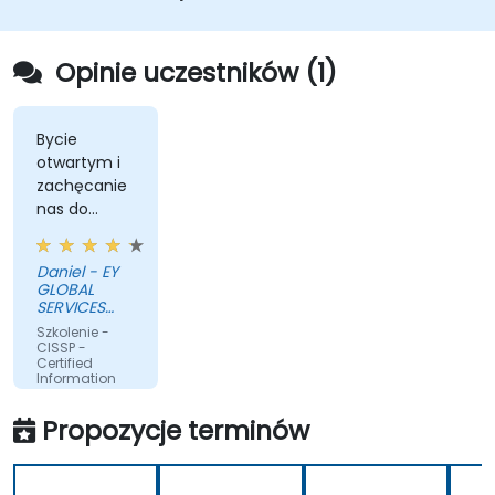
Opinie uczestników (1)
Bycie
otwartym i
zachęcanie
nas do
interakcji
Daniel - EY
GLOBAL
SERVICES
(POLAND) SP
Szkolenie -
Z O O
CISSP -
Certified
Information
Systems
Security
Propozycje terminów
Professional
Przetłumaczone
przez sztuczną