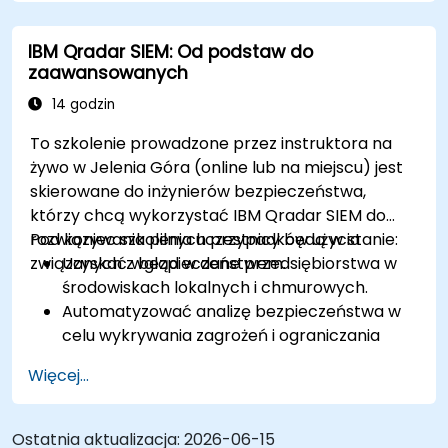
IBM Qradar SIEM: Od podstaw do
zaawansowanych
14 godzin
To szkolenie prowadzone przez instruktora na
żywo w Jelenia Góra (online lub na miejscu) jest
skierowane do inżynierów bezpieczeństwa,
którzy chcą wykorzystać IBM Qradar SIEM do
rozwiązywania pilnych przypadków użycia
Pod koniec szkolenia uczestnicy będą w stanie:
związanych z bezpieczeństwem.
Uzyskać wgląd w dane przedsiębiorstwa w
środowiskach lokalnych i chmurowych.
Automatyzować analizę bezpieczeństwa w
celu wykrywania zagrożeń i ograniczania
ryzyka.
Więcej...
Wykrywać, identyfikować i priorytetyzować
zagrożenia.
Ostatnia aktualizacja:
2026-06-15