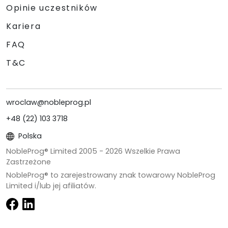
Opinie uczestników
Kariera
FAQ
T&C
wroclaw@nobleprog.pl
+48 (22) 103 3718
Polska
NobleProg® Limited 2005 -
2026
Wszelkie Prawa
Zastrzeżone
NobleProg® to zarejestrowany znak towarowy NobleProg
Limited i/lub jej afiliatów.