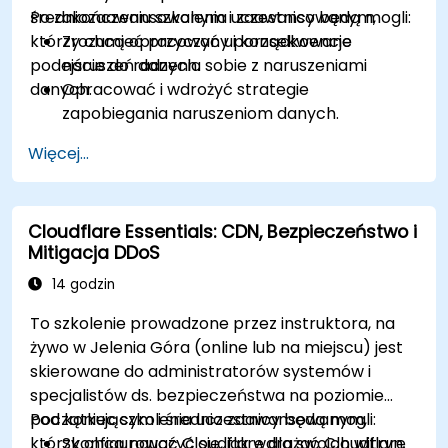
średniozaawansowanym i zaawansowanym,
Po zakończeniu szkolenia uczestnicy będą mogli:
którzy chcą opracować uporządkowane
Zrozumieć przyczyny i konsekwencje
podejście do radzenia sobie z naruszeniami
naruszeń danych.
danych.
Opracować i wdrożyć strategie
zapobiegania naruszeniom danych.
Utworzyć plan reagowania na incydenty w
Więcej...
celu ograniczenia i złagodzenia naruszeń.
Przeprowadzić dochodzenia
kryminalistyczne i ocenić wpływ naruszeń.
Cloudflare Essentials: CDN, Bezpieczeństwo i
Dostosować się do wymogów prawnych i
Mitigacja DDoS
regulacyjnych dotyczących powiadamiania
o naruszeniach.
14 godzin
Odzyskać dane po naruszeniu i wzmocnić
To szkolenie prowadzone przez instruktora, na
stan bezpieczeństwa.
żywo w Jelenia Góra (online lub na miejscu) jest
skierowane do administratorów systemów i
specjalistów ds. bezpieczeństwa na poziomie
początkującym i średnio zaawansowanym,
Pod koniec szkolenia uczestnicy będą mogli:
którzy chcą nauczyć się, jak wdrażać Cloudflare
Skonfigurować Cloudflare dla swoich witryn.