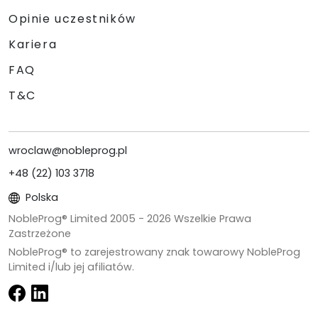
Opinie uczestników
Kariera
FAQ
T&C
wroclaw@nobleprog.pl
+48 (22) 103 3718
Polska
NobleProg® Limited 2005 -
2026
Wszelkie Prawa
Zastrzeżone
NobleProg® to zarejestrowany znak towarowy NobleProg
Limited i/lub jej afiliatów.