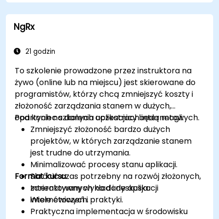
stronie internetowej.
NgRx
21 godzin
To szkolenie prowadzone przez instruktora na
żywo (online lub na miejscu) jest skierowane do
programistów, którzy chcą zmniejszyć koszty i
złożoność zarządzania stanem w dużych,
opartych na danych aplikacjach internetowych.
Pod koniec szkolenia uczestnicy będą mogli:
Zmniejszyć złożoność bardzo dużych
projektów, w których zarządzanie stanem
jest trudne do utrzymania.
Minimalizować procesy stanu aplikacji.
Format kursu
Skrócić czas potrzebny na rozwój złożonych,
zorientowanych na dane aplikacji
Interaktywny wykład i dyskusja.
internetowych.
Wiele ćwiczeń i praktyki.
Praktyczna implementacja w środowisku