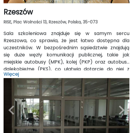
Rzeszów
RISE, Plac Wolności 13, Rzeszów, Polska, 35-073
Sala szkoleniowa znajduje się w samym sercu
Rzeszowa, co sprawia, że jest łatwo dostępna dla
uczestników. W bezpośrednim sąsiedztwie znajdują
się duże węzły komunikacji publicznej, takie jak
miejskie autobusy (MPK), kolej (PKP) oraz autobusy
dalekobieżne (PKS), co ułatwia dotarcie do niej z
Więcej
różnych części miasta oraz spoza niego. Dodatkowo,
niedaleko znajduje się podziemny garaż w galerii
Center Park, co umożliwia wygodne parkowanie dla
osób korzystających z własnego samochodu.