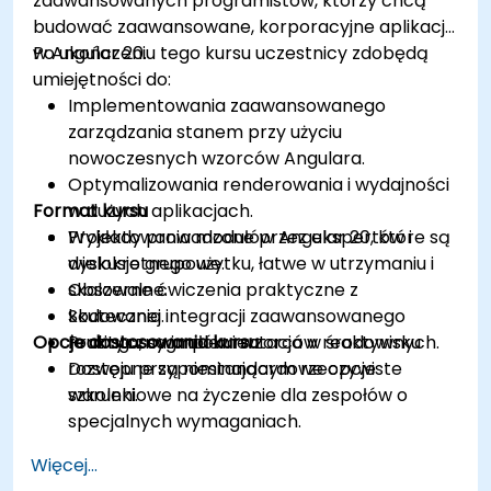
zaawansowanych programistów, którzy chcą
budować zaawansowane, korporacyjne aplikacje
w Angular 20.
Po ukończeniu tego kursu uczestnicy zdobędą
umiejętności do:
Implementowania zaawansowanego
zarządzania stanem przy użyciu
nowoczesnych wzorców Angulara.
Optymalizowania renderowania i wydajności
Format kursu
w dużych aplikacjach.
Projektowania modułów Angular 20, które są
Wykłady prowadzone przez ekspertów i
wielokrotnego użytku, łatwe w utrzymaniu i
dyskusje grupowe.
skalowalne.
Obszerne ćwiczenia praktyczne z
Skutecznej integracji zaawansowanego
kodowania.
Opcje dostosowania kursu
routingu, sygnałów i wzorców reaktywnych.
Praktyczna implementacja w środowisku
rozwoju przypominającym rzeczywiste
Dostępne są niestandardowe opcje
warunki.
szkoleniowe na życzenie dla zespołów o
specjalnych wymaganiach.
Więcej...