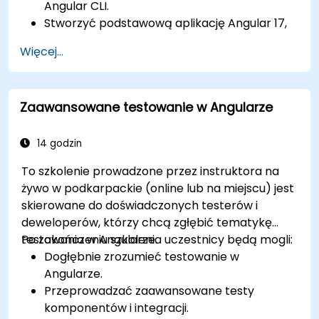
Angular CLI.
Stworzyć podstawową aplikację Angular 17,
która wyświetla dane i obsługuje interakcje
Więcej...
użytkownika.
Wykorzystywać komponenty, dyrektywy,
potoki, usługi i moduły do organizowania i
Zaawansowane testowanie w Angularze
ponownego wykorzystania kodu.
Stosować wiązanie danych, wstrzykiwanie
zależności, routing, formularze i klienta HTTP
14 godzin
do komunikacji z usługami backendowymi.
To szkolenie prowadzone przez instruktora na
Używać nowej składni bloków kontrolnych
żywo w podkarpackie (online lub na miejscu) jest
szablonów, aby uprościć typowe zadania,
skierowane do doświadczonych testerów i
takie jak renderowanie warunkowe, pętle i
deweloperów, którzy chcą zgłębić tematykę
obsługa pustych kolekcji.
testowania w Angularze.
Po zakończeniu szkolenia uczestnicy będą mogli:
Wykorzystać nowy blok kontrolny @defer do
Dogłębnie zrozumieć testowanie w
włączania leniwego ładowania zawartości
Angularze.
bloku i jego zależności.
Przeprowadzać zaawansowane testy
Używać nowego API przejść między
komponentów i integracji.
widokami, aby dostosować animacje i