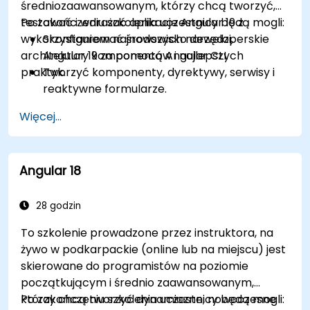
średniozaawansowanym, którzy chcą tworzyć,
testować i wdrażać aplikacje Angular 19 z
Po zakończeniu szkolenia uczestnicy będą mogli:
wykorzystaniem najnowszych narzędzi,
Skonfigurować środowisko deweloperskie
architektury komponentów i najlepszych
Angular 19 za pomocą Angular CLI.
praktyk.
Tworzyć komponenty, dyrektywy, serwisy i
reaktywne formularze.
Korzystać z routingu, klienta HTTP oraz
Więcej...
zarządzania stanem za pomocą RxJS i
sygnałów.
Budować, testować i wdrażać gotowe do
Angular 18
produkcji aplikacje Angular.
28 godzin
To szkolenie prowadzone przez instruktora, na
żywo w podkarpackie (online lub na miejscu) jest
skierowane do programistów na poziomie
początkującym i średnio zaawansowanym,
którzy chcą tworzyć dynamiczne, nowoczesne
Po zakończeniu szkolenia uczestnicy będą mogli: