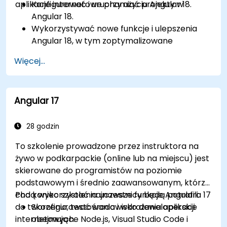
aplikacje internetowe przy użyciu Angular 18.
Konfigurować i uruchamiać projekty w
Angular 18.
Wykorzystywać nowe funkcje i ulepszenia
Angular 18, w tym zoptymalizowane
możliwości TypeScript 4.7 oraz wykrywanie
Więcej...
zmian bez stref.
Tworzyć solidne i skalowalne aplikacje przy
użyciu Angular 18.
Angular 17
Wdrażać najlepsze praktyki w zakresie
organizacji kodu i architektury.
Integrować aplikacje Angular z RESTful API.
28 godzin
To szkolenie prowadzone przez instruktora na
żywo w podkarpackie (online lub na miejscu) jest
skierowane do programistów na poziomie
podstawowym i średnio zaawansowanym, którzy
chcą wykorzystać najnowsze funkcje Angulara 17
Pod koniec szkolenia uczestnicy będą potrafili:
do tworzenia, testowania i wdrażania aplikacji
Skonfigurować środowisko deweloperskie
internetowych.
obejmujące Node.js, Visual Studio Code i