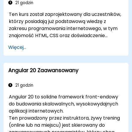
21 godzin
Ten kurs został zaprojektowany dla uczestników,
którzy posiadają już podstawową wiedzę z
zakresu programowania internetowego, w tym
znajomość HTML, CSS oraz doświadczenie
praktyczne z JavaScript lub TypeScript. Jest on
Więcej...
szczególnie dostosowany do programistów
front-end zmieniających technologię na
nowoczesnego Angulara, inżynierów
Angular 20 Zaawansowany
oprogramowania budujących skalowalne
aplikacje internetowe oraz specjalistów
technicznych, którzy chcą zdobyć praktyczne
21 godzin
umiejętności stosowania Angulara w
Angular 20 to solidne framework front-endowy
rzeczywistych scenariuszach.
do budowania skalowalnych, wysokowydajnych
aplikacji internetowych.
Ten prowadzony przez instruktora, żywy trening
(online lub na miejscu) jest skierowany do