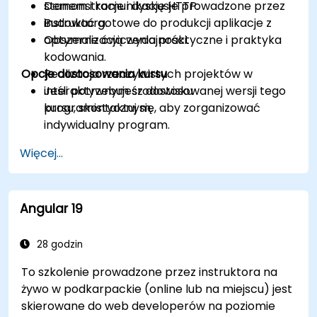
stanem i komunikację HTTP.
Demonstracje i dyskusje prowadzone przez
Budować gotowe do produkcji aplikacje z
instruktora.
optymalizacją wydajności.
Obszerne ćwiczenia praktyczne i praktyka
kodowania.
Opcje dostosowania kursu
Realizacja rzeczywistych projektów w
interaktywnym środowisku
Jeśli potrzebujesz dostosowanej wersji tego
programistycznym.
kursu, skontaktuj się, aby zorganizować
indywidualny program.
Więcej...
Angular 19
28 godzin
To szkolenie prowadzone przez instruktora na
żywo w podkarpackie (online lub na miejscu) jest
skierowane do web developerów na poziomie