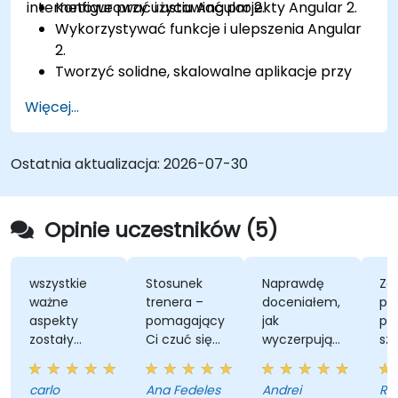
internetowe przy użyciu Angular 2.
Konfigurować i ustawiać projekty Angular 2.
Wykorzystywać funkcje i ulepszenia Angular
2.
Tworzyć solidne, skalowalne aplikacje przy
użyciu Angular 2.
Więcej...
Wdrażać najlepsze praktyki w organizacji
kodu i architekturze.
Integrować aplikacje Angular z RESTful API.
Ostatnia aktualizacja:
2026-07-30
Opinie uczestników (5)
wszystkie
Stosunek
Naprawdę
Zd
ważne
trenera –
doceniałem,
po
aspekty
pomagający
jak
pr
zostały
Ci czuć się
wyczerpujące
szk
pokryte
komfortowo,
było to kurs!
om
żartujący,
Obejmował
te
carlo
Ana Fedeles
Andrei
Ra
aby ulżyć
on tak wiele
ko