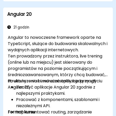
Angular 20
21 godzin
Angular to nowoczesne framework oparte na
TypeScript, służące do budowania skalowalnych i
wydajnych aplikacji internetowych.
Ten prowadzony przez instruktora, live trening
(online lub na miejscu) jest skierowany do
programistów na poziomie początkującym i
średniozaawansowanym, którzy chcą budować,
strukturyzować i wdrażać aplikacje przy użyciu
Po ukończeniu kursu uczestnicy będą mogli:
Angular 20.
Tworzyć aplikacje Angular 20 zgodnie z
najlepszymi praktykami.
Pracować z komponentami, szablonami i
niezależnymi API.
Format kursu
Implementować routing, zarządzanie