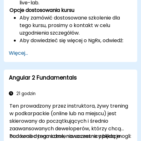
live-lab.
Opcje dostosowania kursu
Aby zamówić dostosowane szkolenie dla
tego kursu, prosimy o kontakt w celu
uzgodnienia szczegółów.
Aby dowiedzieć się więcej o NgRx, odwiedź:
https://ngrx.io/
Więcej...
Angular 2 Fundamentals
21 godzin
Ten prowadzony przez instruktora, żywy trening
w podkarpackie (online lub na miejscu) jest
skierowany do początkujących i średnio
zaawansowanych deweloperów, którzy chcą
budować dynamiczne, nowoczesne aplikacje
Pod koniec tego szkolenia uczestnicy będą mogli: