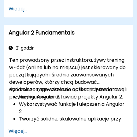
https://ngrx.io/
Więcej...
Angular 2 Fundamentals
21 godzin
Ten prowadzony przez instruktora, żywy trening
w Łódź (online lub na miejscu) jest skierowany do
początkujących i średnio zaawansowanych
deweloperów, którzy chcą budować
dynamiczne, nowoczesne aplikacje internetowe
Pod koniec tego szkolenia uczestnicy będą mogli:
przy użyciu Angular 2.
Konfigurować i ustawiać projekty Angular 2.
Wykorzystywać funkcje i ulepszenia Angular
2.
Tworzyć solidne, skalowalne aplikacje przy
użyciu Angular 2.
Więcej...
Wdrażać najlepsze praktyki w organizacji