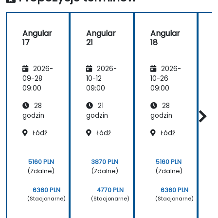
było
pr
niesamowicie
dla
bogate.
w 
Angular
Angular
Angular
sz
17
21
18
pr
na
pr
2026-
2026-
2026-
kt
09-28
10-12
10-26
1
na
09:00
09:00
09:00
0
si
tyc
28
21
28
pr
godzin
godzin
godzin
g
Łódź
Łódź
Łódź
5160 PLN
3870 PLN
5160 PLN
(Zdalne)
(Zdalne)
(Zdalne)
6360 PLN
4770 PLN
6360 PLN
(Stacjonarne)
(Stacjonarne)
(Stacjonarne)