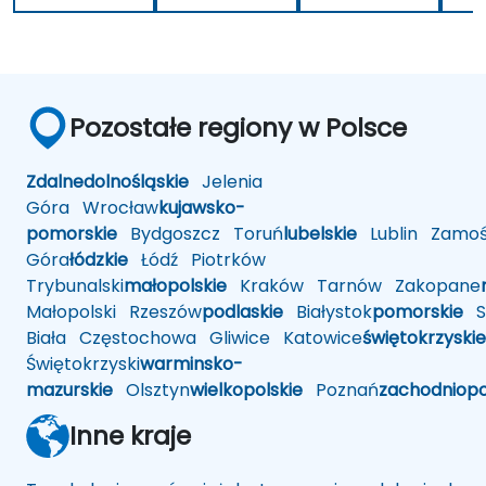
Pozostałe regiony w Polsce
Zdalne
dolnośląskie
Jelenia
Góra
Wrocław
kujawsko-
pomorskie
Bydgoszcz
Toruń
lubelskie
Lublin
Zamoś
Góra
łódzkie
Łódź
Piotrków
Trybunalski
małopolskie
Kraków
Tarnów
Zakopane
Małopolski
Rzeszów
podlaskie
Białystok
pomorskie
Sł
Biała
Częstochowa
Gliwice
Katowice
świętokrzyskie
Świętokrzyski
warminsko-
mazurskie
Olsztyn
wielkopolskie
Poznań
zachodniop
Inne kraje