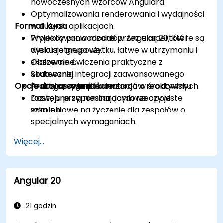
nowoczesnych wzorców Angulara.
Optymalizowania renderowania i wydajności
Format kursu
w dużych aplikacjach.
Projektowania modułów Angular 20, które są
Wykłady prowadzone przez ekspertów i
wielokrotnego użytku, łatwe w utrzymaniu i
dyskusje grupowe.
skalowalne.
Obszerne ćwiczenia praktyczne z
Skutecznej integracji zaawansowanego
kodowania.
Opcje dostosowania kursu
routingu, sygnałów i wzorców reaktywnych.
Praktyczna implementacja w środowisku
rozwoju przypominającym rzeczywiste
Dostępne są niestandardowe opcje
warunki.
szkoleniowe na życzenie dla zespołów o
specjalnych wymaganiach.
Więcej...
Angular 20
21 godzin