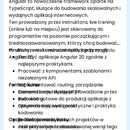
Angular to nowoczesne framework oparte na
TypeScript, służące do budowania skalowalnych i
wydajnych aplikacji internetowych.
Ten prowadzony przez instruktora, live trening
(online lub na miejscu) jest skierowany do
programistów na poziomie początkującym i
średniozaawansowanym, którzy chcą budować,
strukturyzować i wdrażać aplikacje przy użyciu
Po ukończeniu kursu uczestnicy będą mogli:
Angular 20.
Tworzyć aplikacje Angular 20 zgodnie z
najlepszymi praktykami.
Pracować z komponentami, szablonami i
niezależnymi API.
Format kursu
Implementować routing, zarządzanie
stanem i komunikację HTTP.
Demonstracje i dyskusje prowadzone przez
Budować gotowe do produkcji aplikacje z
instruktora.
optymalizacją wydajności.
Obszerne ćwiczenia praktyczne i praktyka
kodowania.
Opcje dostosowania kursu
Realizacja rzeczywistych projektów w
interaktywnym środowisku
Jeśli potrzebujesz dostosowanej wersji tego