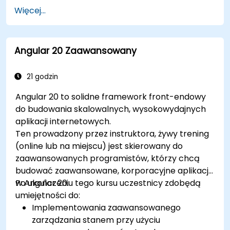
praktyczne z JavaScript lub TypeScript. Jest on
Więcej...
szczególnie dostosowany do programistów
front-end zmieniających technologię na
nowoczesnego Angulara, inżynierów
Angular 20 Zaawansowany
oprogramowania budujących skalowalne
aplikacje internetowe oraz specjalistów
technicznych, którzy chcą zdobyć praktyczne
21 godzin
umiejętności stosowania Angulara w
Angular 20 to solidne framework front-endowy
rzeczywistych scenariuszach.
do budowania skalowalnych, wysokowydajnych
aplikacji internetowych.
Ten prowadzony przez instruktora, żywy trening
(online lub na miejscu) jest skierowany do
zaawansowanych programistów, którzy chcą
budować zaawansowane, korporacyjne aplikacje
w Angular 20.
Po ukończeniu tego kursu uczestnicy zdobędą
umiejętności do:
Implementowania zaawansowanego
zarządzania stanem przy użyciu