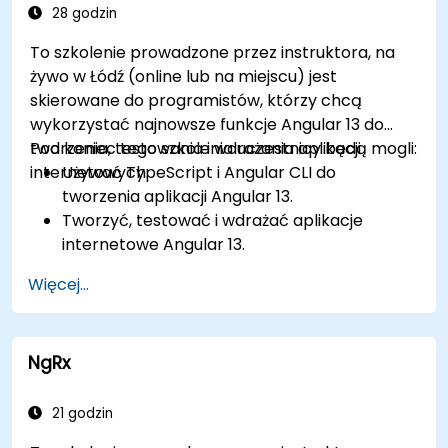
28 godzin
To szkolenie prowadzone przez instruktora, na
żywo w Łódź (online lub na miejscu) jest
skierowane do programistów, którzy chcą
wykorzystać najnowsze funkcje Angular 13 do
tworzenia, testowania i wdrażania aplikacji
Pod koniec tego szkolenia uczestnicy będą mogli:
internetowych.
Używać TypeScript i Angular CLI do
tworzenia aplikacji Angular 13.
Tworzyć, testować i wdrażać aplikacje
internetowe Angular 13.
Tworzyć komponenty internetowe, które
Więcej...
mogą być używane w dowolnej aplikacji lub
stronie internetowej.
NgRx
21 godzin