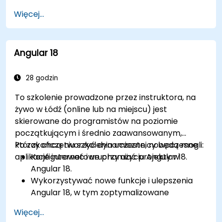
Korzystać z routingu, klienta HTTP oraz
Więcej...
zarządzania stanem za pomocą RxJS i
sygnałów.
Budować, testować i wdrażać gotowe do
Angular 18
produkcji aplikacje Angular.
28 godzin
To szkolenie prowadzone przez instruktora, na
żywo w Łódź (online lub na miejscu) jest
skierowane do programistów na poziomie
początkującym i średnio zaawansowanym,
którzy chcą tworzyć dynamiczne, nowoczesne
Po zakończeniu szkolenia uczestnicy będą mogli:
aplikacje internetowe przy użyciu Angular 18.
Konfigurować i uruchamiać projekty w
Angular 18.
Wykorzystywać nowe funkcje i ulepszenia
Angular 18, w tym zoptymalizowane
możliwości TypeScript 4.7 oraz wykrywanie
Więcej...
zmian bez stref.