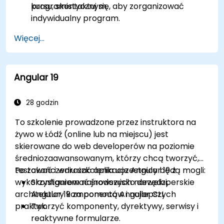
programistycznym.
kursu, skontaktuj się, aby zorganizować
indywidualny program.
Więcej...
Angular 19
28 godzin
To szkolenie prowadzone przez instruktora na
żywo w Łódź (online lub na miejscu) jest
skierowane do web developerów na poziomie
średniozaawansowanym, którzy chcą tworzyć,
testować i wdrażać aplikacje Angular 19 z
Po zakończeniu szkolenia uczestnicy będą mogli:
wykorzystaniem najnowszych narzędzi,
Skonfigurować środowisko deweloperskie
architektury komponentów i najlepszych
Angular 19 za pomocą Angular CLI.
praktyk.
Tworzyć komponenty, dyrektywy, serwisy i
reaktywne formularze.