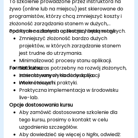
To szkolenie prowadzone przez instruktora na
żywo (online lub na miejscu) jest skierowane do
programistów, którzy chcą zmniejszyć koszty i
złożoność zarządzania stanem w dużych,
opartych na danych aplikacjach internetowych.
Pod koniec szkolenia uczestnicy będą mogli:
Zmniejszyć złożoność bardzo dużych
projektów, w których zarządzanie stanem
jest trudne do utrzymania.
Minimalizować procesy stanu aplikacji.
Format kursu
Skrócić czas potrzebny na rozwój złożonych,
zorientowanych na dane aplikacji
Interaktywny wykład i dyskusja.
internetowych.
Wiele ćwiczeń i praktyki.
Praktyczna implementacja w środowisku
live-lab.
Opcje dostosowania kursu
Aby zamówić dostosowane szkolenie dla
tego kursu, prosimy o kontakt w celu
uzgodnienia szczegółów.
Aby dowiedzieć się więcej o NgRx, odwiedź: