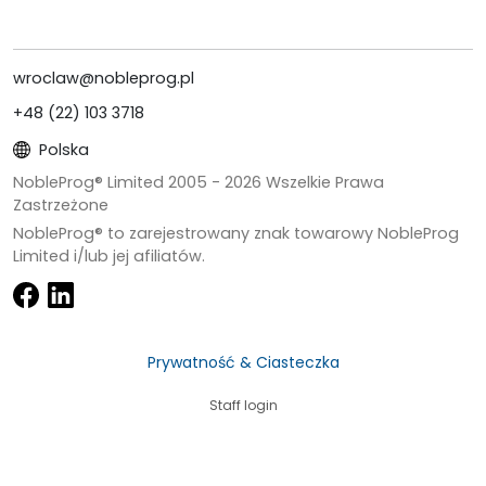
wroclaw@nobleprog.pl
+48 (22) 103 3718
Polska
NobleProg® Limited 2005 -
2026
Wszelkie Prawa
Zastrzeżone
NobleProg® to zarejestrowany znak towarowy NobleProg
Limited i/lub jej afiliatów.
Prywatność & Ciasteczka
Staff login