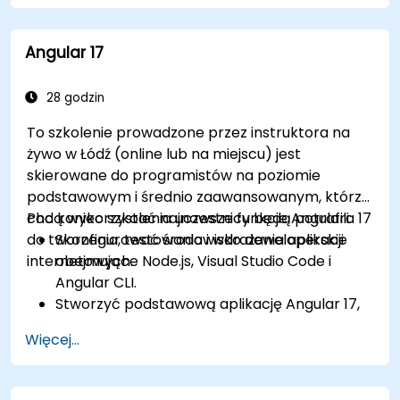
Tworzyć solidne i skalowalne aplikacje przy
użyciu Angular 18.
Angular 17
Wdrażać najlepsze praktyki w zakresie
organizacji kodu i architektury.
Integrować aplikacje Angular z RESTful API.
28 godzin
To szkolenie prowadzone przez instruktora na
żywo w Łódź (online lub na miejscu) jest
skierowane do programistów na poziomie
podstawowym i średnio zaawansowanym, którzy
chcą wykorzystać najnowsze funkcje Angulara 17
Pod koniec szkolenia uczestnicy będą potrafili:
do tworzenia, testowania i wdrażania aplikacji
Skonfigurować środowisko deweloperskie
internetowych.
obejmujące Node.js, Visual Studio Code i
Angular CLI.
Stworzyć podstawową aplikację Angular 17,
która wyświetla dane i obsługuje interakcje
Więcej...
użytkownika.
Wykorzystywać komponenty, dyrektywy,
potoki, usługi i moduły do organizowania i