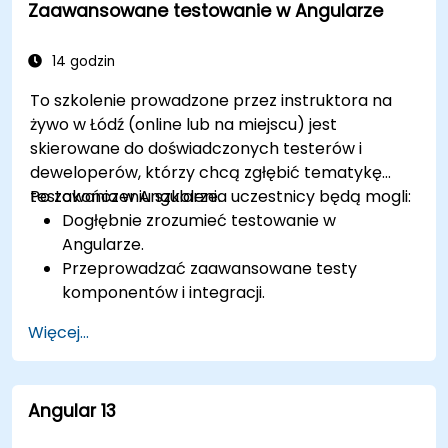
Zaawansowane testowanie w Angularze
ponownego wykorzystania kodu.
Stosować wiązanie danych, wstrzykiwanie
zależności, routing, formularze i klienta HTTP
14 godzin
do komunikacji z usługami backendowymi.
To szkolenie prowadzone przez instruktora na
Używać nowej składni bloków kontrolnych
żywo w Łódź (online lub na miejscu) jest
szablonów, aby uprościć typowe zadania,
skierowane do doświadczonych testerów i
takie jak renderowanie warunkowe, pętle i
deweloperów, którzy chcą zgłębić tematykę
obsługa pustych kolekcji.
testowania w Angularze.
Po zakończeniu szkolenia uczestnicy będą mogli:
Wykorzystać nowy blok kontrolny @defer do
Dogłębnie zrozumieć testowanie w
włączania leniwego ładowania zawartości
Angularze.
bloku i jego zależności.
Przeprowadzać zaawansowane testy
Używać nowego API przejść między
komponentów i integracji.
widokami, aby dostosować animacje i
Przeprowadzać testy end-to-end z
przejścia między widokami.
Więcej...
wykorzystaniem Cypress i regresji wizualnej.
Debugować i testować aplikacje Angular 17
za pomocą narzędzi takich jak Chrome
DevTools, Jest, Karma i Protractor.
Angular 13