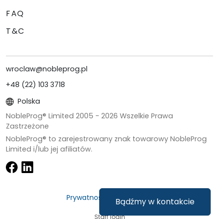
FAQ
T&C
wroclaw@nobleprog.pl
+48 (22) 103 3718
Polska
NobleProg® Limited 2005 -
2026
Wszelkie Prawa
Zastrzeżone
NobleProg® to zarejestrowany znak towarowy NobleProg
Limited i/lub jej afiliatów.
Prywatność & Ciasteczka
Bądźmy w kontakcie
Staff login