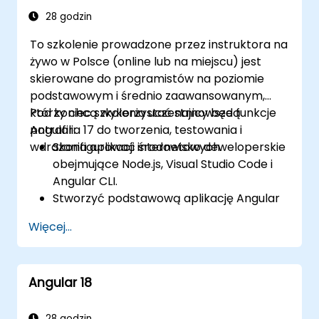
28 godzin
To szkolenie prowadzone przez instruktora na
żywo w Polsce (online lub na miejscu) jest
skierowane do programistów na poziomie
podstawowym i średnio zaawansowanym,
którzy chcą wykorzystać najnowsze funkcje
Pod koniec szkolenia uczestnicy będą
Angulara 17 do tworzenia, testowania i
potrafili:
wdrażania aplikacji internetowych.
Skonfigurować środowisko deweloperskie
obejmujące Node.js, Visual Studio Code i
Angular CLI.
Stworzyć podstawową aplikację Angular
17, która wyświetla dane i obsługuje
Więcej...
interakcje użytkownika.
Wykorzystywać komponenty, dyrektywy,
potoki, usługi i moduły do organizowania i
Angular 18
ponownego wykorzystania kodu.
Stosować wiązanie danych, wstrzykiwanie
zależności, routing, formularze i klienta
28 godzin