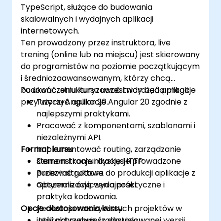
TypeScript, służące do budowania
skalowalnych i wydajnych aplikacji
internetowych.
Ten prowadzony przez instruktora, live
trening (online lub na miejscu) jest skierowany
do programistów na poziomie początkującym
i średniozaawansowanym, którzy chcą
budować, strukturyzować i wdrażać aplikacje
Po ukończeniu kursu uczestnicy będą mogli:
przy użyciu Angular 20.
Tworzyć aplikacje Angular 20 zgodnie z
najlepszymi praktykami.
Pracować z komponentami, szablonami i
niezależnymi API.
Format kursu
Implementować routing, zarządzanie
stanem i komunikację HTTP.
Demonstracje i dyskusje prowadzone
Budować gotowe do produkcji aplikacje z
przez instruktora.
optymalizacją wydajności.
Obszerne ćwiczenia praktyczne i
praktyka kodowania.
Opcje dostosowania kursu
Realizacja rzeczywistych projektów w
interaktywnym środowisku
Jeśli potrzebujesz dostosowanej wersji