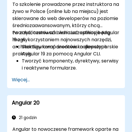
To szkolenie prowadzone przez instruktora na
żywo w Polsce (online lub na miejscu) jest
skierowane do web developerów na poziomie
średniozaawansowanym, którzy chcą
tworzyć, testować i wdrażać aplikacje Angular
Po zakończeniu szkolenia uczestnicy będą
19 z wykorzystaniem najnowszych narzędzi,
mogli:
architektury komponentów i najlepszych
Skonfigurować środowisko deweloperskie
praktyk.
Angular 19 za pomocą Angular CLI.
Tworzyć komponenty, dyrektywy, serwisy
i reaktywne formularze.
Korzystać z routingu, klienta HTTP oraz
Więcej...
zarządzania stanem za pomocą RxJS i
sygnałów.
Budować, testować i wdrażać gotowe do
Angular 20
produkcji aplikacje Angular.
21 godzin
Angular to nowoczesne framework oparte na