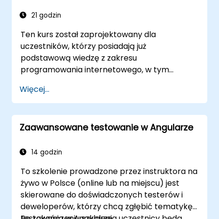
21 godzin
Ten kurs został zaprojektowany dla
uczestników, którzy posiadają już
podstawową wiedzę z zakresu
programowania internetowego, w tym
znajomość HTML, CSS oraz doświadczenie
Więcej...
praktyczne z JavaScript lub TypeScript. Jest
on szczególnie dostosowany do
programistów front-end zmieniających
Zaawansowane testowanie w Angularze
technologię na nowoczesnego Angulara,
inżynierów oprogramowania budujących
skalowalne aplikacje internetowe oraz
14 godzin
specjalistów technicznych, którzy chcą
To szkolenie prowadzone przez instruktora na
zdobyć praktyczne umiejętności stosowania
żywo w Polsce (online lub na miejscu) jest
Angulara w rzeczywistych scenariuszach.
skierowane do doświadczonych testerów i
deweloperów, którzy chcą zgłębić tematykę
testowania w Angularze.
Po zakończeniu szkolenia uczestnicy będą