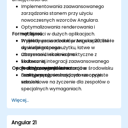
Implementowania zaawansowanego
zarządzania stanem przy użyciu
nowoczesnych wzorców Angulara.
Optymalizowania renderowania i
Format kursu
wydajności w dużych aplikacjach.
Projektowania modułów Angular 20, które
Wykłady prowadzone przez ekspertów i
są wielokrotnego użytku, łatwe w
dyskusje grupowe.
utrzymaniu i skalowalne.
Obszerne ćwiczenia praktyczne z
Skutecznej integracji zaawansowanego
kodowania.
Opcje dostosowania kursu
routingu, sygnałów i wzorców
Praktyczna implementacja w środowisku
reaktywnych.
rozwoju przypominającym rzeczywiste
Dostępne są niestandardowe opcje
warunki.
szkoleniowe na życzenie dla zespołów o
specjalnych wymaganiach.
Więcej...
Angular 21