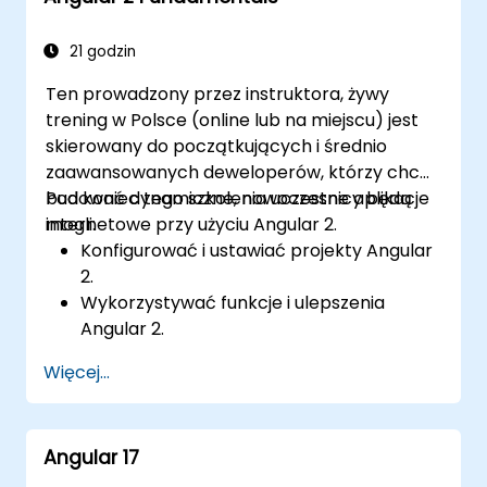
21 godzin
Ten prowadzony przez instruktora, żywy
trening w Polsce (online lub na miejscu) jest
skierowany do początkujących i średnio
zaawansowanych deweloperów, którzy chcą
budować dynamiczne, nowoczesne aplikacje
Pod koniec tego szkolenia uczestnicy będą
internetowe przy użyciu Angular 2.
mogli:
Konfigurować i ustawiać projekty Angular
2.
Wykorzystywać funkcje i ulepszenia
Angular 2.
Tworzyć solidne, skalowalne aplikacje
Więcej...
przy użyciu Angular 2.
Wdrażać najlepsze praktyki w organizacji
kodu i architekturze.
Angular 17
Integrować aplikacje Angular z RESTful
API.