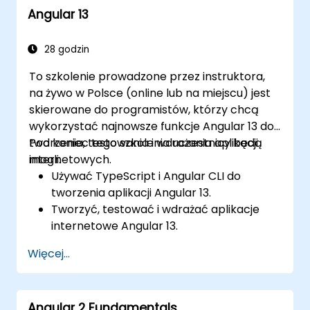
Angular 13
28 godzin
To szkolenie prowadzone przez instruktora,
na żywo w Polsce (online lub na miejscu) jest
skierowane do programistów, którzy chcą
wykorzystać najnowsze funkcje Angular 13 do
tworzenia, testowania i wdrażania aplikacji
Pod koniec tego szkolenia uczestnicy będą
internetowych.
mogli:
Używać TypeScript i Angular CLI do
tworzenia aplikacji Angular 13.
Tworzyć, testować i wdrażać aplikacje
internetowe Angular 13.
Tworzyć komponenty internetowe, które
Więcej...
mogą być używane w dowolnej aplikacji
lub stronie internetowej.
Angular 2 Fundamentals