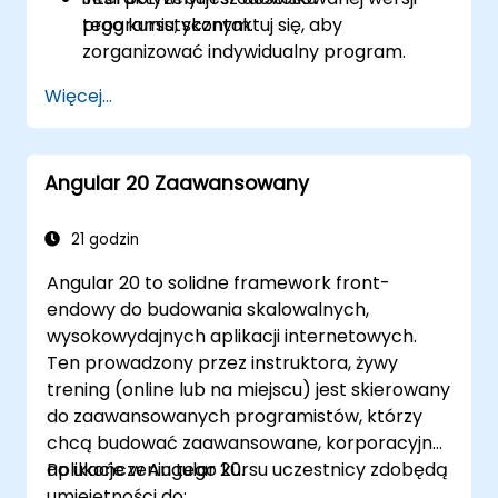
programistycznym.
tego kursu, skontaktuj się, aby
zorganizować indywidualny program.
Więcej...
Angular 20 Zaawansowany
21 godzin
Angular 20 to solidne framework front-
endowy do budowania skalowalnych,
wysokowydajnych aplikacji internetowych.
Ten prowadzony przez instruktora, żywy
trening (online lub na miejscu) jest skierowany
do zaawansowanych programistów, którzy
chcą budować zaawansowane, korporacyjne
aplikacje w Angular 20.
Po ukończeniu tego kursu uczestnicy zdobędą
umiejętności do: