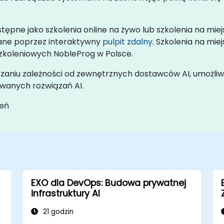
tępne jako szkolenia online na żywo lub szkolenia na miej
owane poprzez interaktywny
pulpit zdalny
. Szkolenia na m
 szkoleniowych NobleProg w Polsce.
szaniu zależności od zewnętrznych dostawców AI, umożli
owanych rozwiązań AI.
leń
EXO dla DevOps: Budowa prywatnej
infrastruktury AI
21 godzin