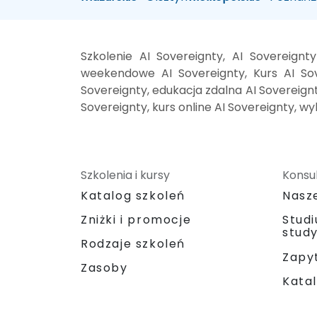
Szkolenie AI Sovereignty, AI Sovereignt
weekendowe AI Sovereignty, Kurs AI Sove
Sovereignty, edukacja zdalna AI Sovereignt
Sovereignty, kurs online AI Sovereignty, w
Szkolenia i kursy
Konsul
Katalog szkoleń
Nasz
Zniżki i promocje
Stud
stud
Rodzaje szkoleń
Zapyt
Zasoby
Katal