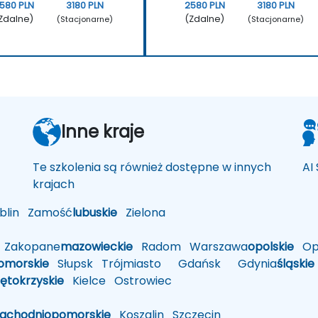
580 PLN
3180 PLN
2580 PLN
3180 PLN
Zdalne)
(Zdalne)
(Stacjonarne)
(Stacjonarne)
Inne kraje
Te szkolenia są również dostępne w innych
AI
krajach
lin
Zamość
lubuskie
Zielona
Zakopane
mazowieckie
Radom
Warszawa
opolskie
Op
omorskie
Słupsk
Trójmiasto
Gdańsk
Gdynia
śląskie
iętokrzyskie
Kielce
Ostrowiec
zachodniopomorskie
Koszalin
Szczecin