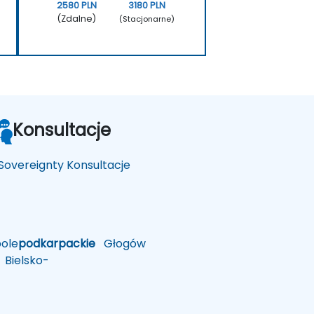
2580 PLN
3180 PLN
(Zdalne)
(Stacjonarne)
Konsultacje
 Sovereignty Konsultacje
ole
podkarpackie
Głogów
Bielsko-