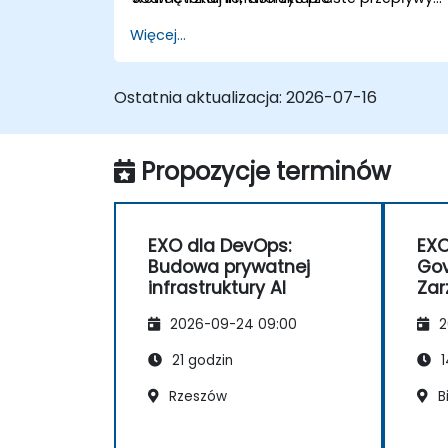
pracy typu agentic oraz oparte na
Więcej...
wyszukiwaniu informacji (retrieval-based),
a także zastosować kontrole
bezpieczeństwa i rządzenia (governance)
Ostatnia aktualizacja:
2026-07-16
w środowiskach regulowanych.
Propozycje terminów
EXO dla DevOps:
EXO
Budowa prywatnej
Gov
infrastruktury AI
Zar
w T
2026-09-24 09:00
2
21 godzin
1
Rzeszów
B