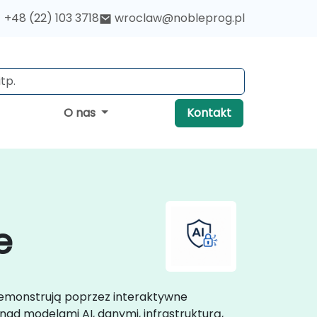
+48 (22) 103 3718
wroclaw@nobleprog.pl
O nas
Kontakt
e
 demonstrują poprzez interaktywne
ad modelami AI, danymi, infrastrukturą,