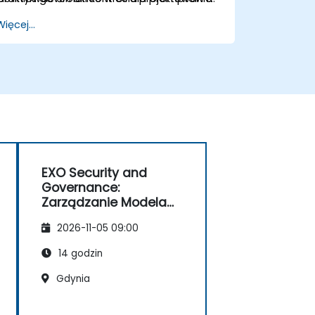
środowisk AI chroniących poufne dane,
logów oraz tworzyć praktyczną mapę
Więcej...
spełniających wymagania lokalizacyjne
drogową wdrożeń.
oraz ograniczających zależność od
dostawców.
EXO Security and
Governance:
Zarządzanie Modelami
w Trybie Offline
2026-11-05 09:00
14 godzin
Gdynia