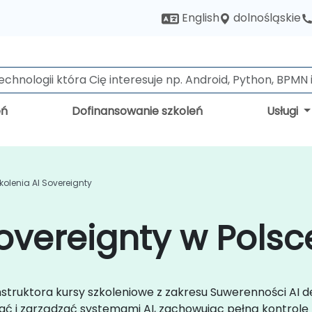
dolnośląskie
English
eń
Dofinansowanie szkoleń
Usługi
kolenia AI Sovereignty
Sovereignty w Polsc
instruktora kursy szkoleniowe z zakresu Suwerenności AI
ć i zarządzać systemami AI, zachowując pełną kontrolę n