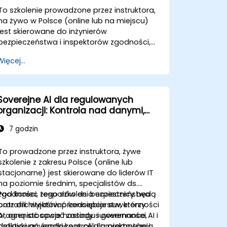
To szkolenie prowadzone przez instruktora,
na żywo w Polsce (online lub na miejscu)
jest skierowane do inżynierów
bezpieczeństwa i inspektorów zgodności,
którzy chcą wzmocnić wdrożenia EXO,
Więcej...
kontrolować dostęp do modeli i zarządzać
obciążeniami AI działającymi wyłącznie na
miejscu.
Soverejne AI dla regulowanych
organizacji: Kontrola nad danymi,
modelami i środowiskami
7 godzin
wnioskowania
To prowadzone przez instruktora, żywe
szkolenie z zakresu Polsce (online lub
stacjonarne) jest skierowane do liderów IT
na poziomie średnim, specjalistów ds.
zgodności, zespołów ds. bezpieczeństwa
Pod koniec tego szkolenia uczestnicy będą
oraz architektów przedsiębiorstw, którzy
potrafili: wyjaśniać koncepcje suwerenności
pragną stosować zasady suwerenności AI i
AI, oceniać opcje hostingu i governance,
praktyki governance w celu projektowania
definiować środki kontroli dla promptów i