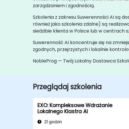
zarządzaniem i zgodnością.
Szkolenia z zakresu Suwerenności AI są dos
również jako szkolenia zdalne) są realiz
siedzibie klienta w Polsce lub w centrach
Suwerenność AI koncentruje się na zmniej
zgodnych, przejrzystych i lokalnie kontrol
NobleProg — Twój Lokalny Dostawca Szko
Przeglądaj szkolenia
EXO: Kompleksowe Wdrażanie
Lokalnego Klastra AI
21 godzin