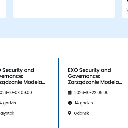
Mistral i Qwen, bez wysyłania promptów lub
danych do OpenAI, Anthropic czy Google.
 Security and
EXO Security and
ernance:
Governance:
ządzanie Modelami
Zarządzanie Modelami
rybie Offline
w Trybie Offline
026-10-08 09:00
2026-10-22 09:00
4 godzin
14 godzin
iałystok
Gdańsk