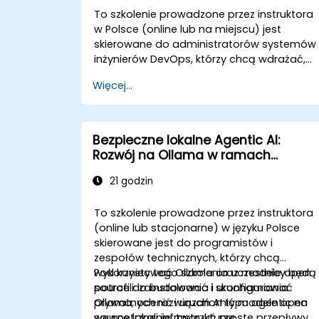
To szkolenie prowadzone przez instruktora
w Polsce (online lub na miejscu) jest
skierowane do administratorów systemów 
inżynierów DevOps, którzy chcą wdrażać,
konfigurować i zarządzać klastrami EXO do
Więcej...
prywatnego wnioskowania LLM na wielu
węzłach Apple Silicon lub Linux.
Bezpieczne lokalne Agentic AI:
Rozwój na Ollama w ramach
infrastruktury wewnętrznej dla firm
21 godzin
podlegających regulacjom
To szkolenie prowadzone przez instruktora
(online lub stacjonarne) w języku Polsce
skierowane jest do programistów i
zespołów technicznych, którzy chcą
wykorzystywać Ollama oraz modele open
Pod koniec tego szkolenia uczestnicy będą
source do budowania i uruchamiania
potrafili: zainstalować i skonfigurować
prywatnych rozwiązań AI typu agentic na
Ollama, ocenić i uruchomić modele open
wewnętrznej infrastrukturze.
source lokalnie, tworzyć proste przepływy