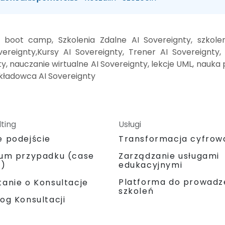
y boot camp, Szkolenia Zdalne AI Sovereignty, szkole
reignty,Kursy AI Sovereignty, Trener AI Sovereignty, i
y, nauczanie wirtualne AI Sovereignty, lekcje UML, nauka p
ykładowca AI Sovereignty
ting
Usługi
e podejście
Transformacja cyfrow
ium przypadku (case
Zarządzanie usługami
y)
edukacyjnymi
Platforma do prowadz
anie o Konsultacje
szkoleń
og Konsultacji