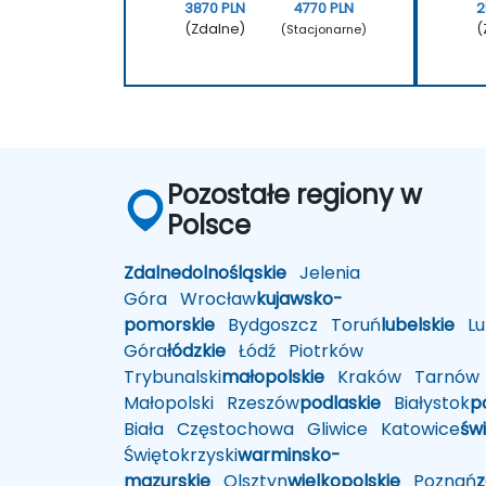
3870 PLN
4770 PLN
2
(Zdalne)
(
(Stacjonarne)
Pozostałe regiony w
Polsce
Zdalne
dolnośląskie
Jelenia
Góra
Wrocław
kujawsko-
pomorskie
Bydgoszcz
Toruń
lubelskie
Lub
Góra
łódzkie
Łódź
Piotrków
Trybunalski
małopolskie
Kraków
Tarnów
Małopolski
Rzeszów
podlaskie
Białystok
p
Biała
Częstochowa
Gliwice
Katowice
św
Świętokrzyski
warminsko-
mazurskie
Olsztyn
wielkopolskie
Poznań