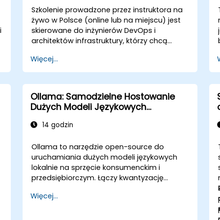
Szkolenie prowadzone przez instruktora na
żywo w Polsce (online lub na miejscu) jest
i
skierowane do inżynierów DevOps i
architektów infrastruktury, którzy chcą
zautomatyzować procesy provisioningu,
Więcej...
monitorowania i zarządzania cyklem życia
prywatnych klastrów AI zbudowanych na
EXO.
Ollama: Samodzielne Hostowanie
Dużych Modeli Językowych
Zastępujących API OpenAI i Claude
14 godzin
Ollama to narzędzie open-source do
uruchamiania dużych modeli językowych
lokalnie na sprzęcie konsumenckim i
przedsiębiorczym. Łączy kwantyzację
modeli, alokację GPU i serwowanie API w
Więcej...
jednym interfejsie wiersza poleceń,
umożliwiając organizacjom samodzielne
hostowanie modeli LLM, takich jak Llama,