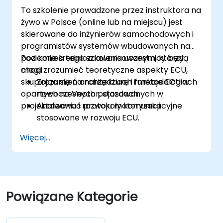
użyciu praktycznych metod.
To szkolenie prowadzone przez instruktora na
żywo w Polsce (online lub na miejscu) jest
skierowane do inżynierów samochodowych i
programistów systemów wbudowanych na
poziomie średniozaawansowanym, którzy
Pod koniec tego szkolenia uczestnicy będą
chcą zrozumieć teoretyczne aspekty ECU,
mogli:
skupiając się na narzędziach i metodologiach
Zrozumieć architekturę i funkcje ECU w
opartych na Vector, stosowanych w
nowoczesnych pojazdach.
projektowaniu i rozwoju motoryzacji.
Analizować protokoły komunikacyjne
stosowane w rozwoju ECU.
Poznać narzędzia oparte na Vector i ich
Więcej...
teoretyczne zastosowania.
Stosować zasady rozwoju opartego na
modelach w projektowaniu ECU.
Powiązane Kategorie