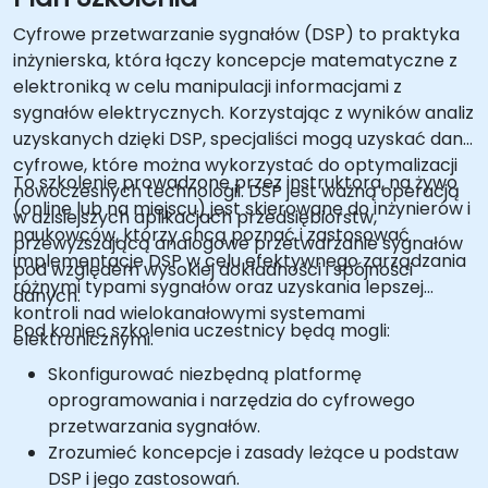
Cyfrowe przetwarzanie sygnałów (DSP) to praktyka
inżynierska, która łączy koncepcje matematyczne z
elektroniką w celu manipulacji informacjami z
sygnałów elektrycznych. Korzystając z wyników analiz
uzyskanych dzięki DSP, specjaliści mogą uzyskać dane
cyfrowe, które można wykorzystać do optymalizacji
To szkolenie prowadzone przez instruktora, na żywo
nowoczesnych technologii. DSP jest ważną operacją
(online lub na miejscu) jest skierowane do inżynierów i
w dzisiejszych aplikacjach przedsiębiorstw,
naukowców, którzy chcą poznać i zastosować
przewyższającą analogowe przetwarzanie sygnałów
implementacje DSP w celu efektywnego zarządzania
pod względem wysokiej dokładności i spójności
różnymi typami sygnałów oraz uzyskania lepszej
danych.
kontroli nad wielokanałowymi systemami
Pod koniec szkolenia uczestnicy będą mogli:
elektronicznymi.
Skonfigurować niezbędną platformę
oprogramowania i narzędzia do cyfrowego
przetwarzania sygnałów.
Zrozumieć koncepcje i zasady leżące u podstaw
DSP i jego zastosowań.