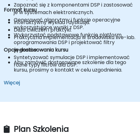
Zapoznać się z komponentami DSP i zastosować
Format kursu
je w systemach elektronicznych.
Generować algorytmy i funkcje operacyjne
Interaktywny wykład i dyskusja.
wykorzystujące wyniki z DSP.
Dużo ćwiczeń i praktyki.
Wykorzystać podstawowe funkcje platform
Praktyczna implementacja w środowisku live-lab.
oprogramowania DSP i projektować filtry
Opcje dostosowania kursu
sygnałów.
Syntetyzować symulacje DSP i implementować
Aby zamówić dostosowane szkolenie dla tego
różne typy filtrów dla DSP.
kursu, prosimy o kontakt w celu uzgodnienia.
Więcej
Plan Szkolenia