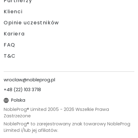
Partnerzy
Klienci
Opinie uczestników
Kariera
FAQ
T&C
wroclaw@nobleprog.pl
+48 (22) 103 3718
Polska
NobleProg® Limited 2005 -
2026
Wszelkie Prawa
Zastrzeżone
NobleProg® to zarejestrowany znak towarowy NobleProg
Limited i/lub jej afiliatów.