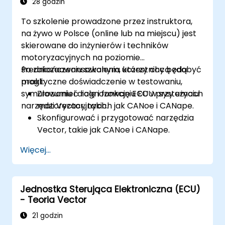
28 godzin
To szkolenie prowadzone przez instruktora,
na żywo w Polsce (online lub na miejscu) jest
skierowane do inżynierów i techników
motoryzacyjnych na poziomie
średniozaawansowanym, którzy chcą zdobyć
Po zakończeniu szkolenia uczestnicy będą
praktyczne doświadczenie w testowaniu,
mogli:
symulowaniu i diagnozowaniu ECU przy użyciu
Zrozumieć rolę i funkcję ECU w systemach
narzędzi Vector, takich jak CANoe i CANape.
motoryzacyjnych.
Skonfigurować i przygotować narzędzia
Vector, takie jak CANoe i CANape.
Symulować i testować komunikację ECU
Więcej...
w sieciach CAN i LIN.
Analizować dane i przeprowadzać
diagnostykę ECU.
Jednostka Sterująca Elektroniczna (ECU)
Tworzyć przypadki testowe i
- Teoria Vector
automatyzować procesy testowe.
Kalibrować i optymalizować ECU przy
21 godzin