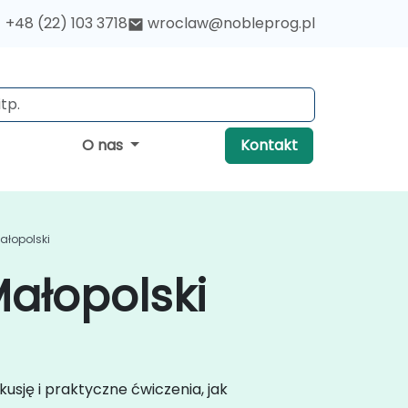
+48 (22) 103 3718
wroclaw@nobleprog.pl
O nas
Kontakt
ałopolski
ałopolski
usję i praktyczne ćwiczenia, jak