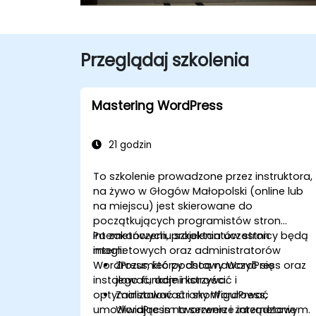
Przeglądaj szkolenia
Mastering WordPress
21 godzin
To szkolenie prowadzone przez instruktora,
na żywo w Głogów Małopolski (online lub
na miejscu) jest skierowane do
początkujących programistów stron
internetowych, projektantów stron
Po zakończeniu szkolenia uczestnicy będą
internetowych oraz administratorów
mogli:
WordPress, którzy chcą nauczyć się
Zrozumieć podstawy WordPress oraz
instalować, administrować i
jego funkcje i korzyści.
optymalizować strony WordPress,
Zainstalować i skonfigurować
umożliwiając im tworzenie i zarządzanie
WordPress na serwerze internetowym.