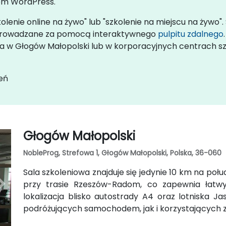
em WordPress.
lenie online na żywo" lub "szkolenie na miejscu na żywo".
rzeprowadzane za pomocą interaktywnego
pulpitu zdalnego
nta w Głogów Małopolski lub w korporacyjnych centrach
eń
Głogów Małopolski
NobleProg, Strefowa 1, Głogów Małopolski, Polska, 36-060
Sala szkoleniowa znajduje się jedynie 10 km na po
przy trasie Rzeszów-Radom, co zapewnia łatw
lokalizacja blisko autostrady A4 oraz lotniska J
podróżujących samochodem, jak i korzystających z