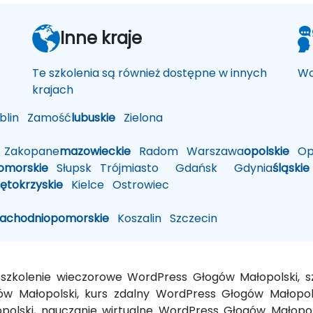
Inne kraje
Te szkolenia są również dostępne w innych
Wo
krajach
lin
Zamość
lubuskie
Zielona
Zakopane
mazowieckie
Radom
Warszawa
opolskie
Op
omorskie
Słupsk
Trójmiasto
Gdańsk
Gdynia
śląskie
iętokrzyskie
Kielce
Ostrowiec
zachodniopomorskie
Koszalin
Szczecin
, szkolenie wieczorowe WordPress Głogów Małopolski,
w Małopolski, kurs zdalny WordPress Głogów Małopols
olski, nauczanie wirtualne WordPress Głogów Małopols