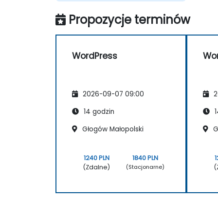
Propozycje terminów
WordPress
Wor
2026-09-07 09:00
2
14 godzin
1
Głogów Małopolski
G
1240 PLN
1840 PLN
1
(Zdalne)
(
(Stacjonarne)