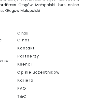
rdPress Głogów Małopolski, kurs online
ess Głogów Małopolski
O nas
a
O nas
Kontakt
Partnerzy
enia
Klienci
Opinie uczestników
Kariera
FAQ
T&C