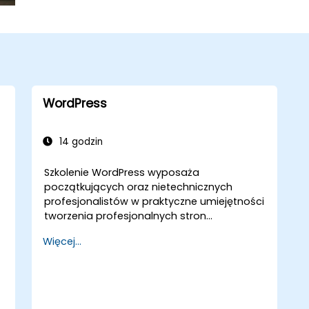
WordPress
14 godzin
Szkolenie WordPress wyposaża
początkujących oraz nietechnicznych
profesjonalistów w praktyczne umiejętności
tworzenia profesjonalnych stron
internetowych bez konieczności pisania
Więcej...
kodu. Obejmuje podstawowe zasady
instalacji WordPress, zarządzania treścią za
pomocą wpisów, stron i mediów oraz opcji
konfiguracji. Prezentuje sprawdzone
metody wyboru między WordPress.com a