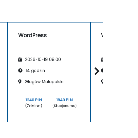
WordPress
WordPress
2026-10-19 09:00
2026-11-02 09
14 godzin
14 godzin
Głogów Małopolski
Głogów Małopo
1240 PLN
1840 PLN
1240 PLN
(Zdalne)
(Zdalne)
(Stacjonarne)
(