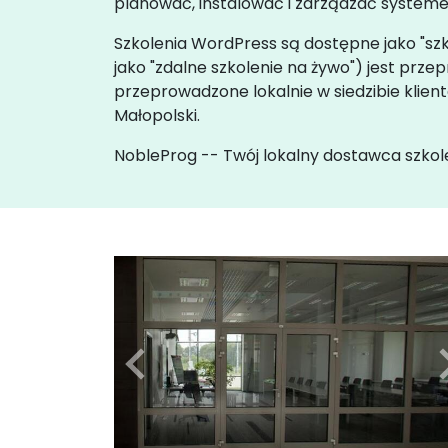
planować, instalować i zarządzać system
Szkolenia WordPress są dostępne jako "szko
jako "zdalne szkolenie na żywo") jest p
przeprowadzone lokalnie w siedzibie klie
Małopolski.
NobleProg -- Twój lokalny dostawca szkol