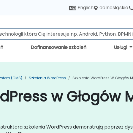
dolnośląskie
English
eń
Dofinansowanie szkoleń
Usługi
ystem (CMS)
Szkolenia WordPress
Szkolenia WordPress W Głogów M
rdPress w Głogów M
nstruktora szkolenia WordPress demonstrują poprzez dysk