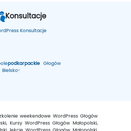
Konsultacje
rdPress Konsultacje
ole
podkarpackie
Głogów
Bielsko-
 szkolenie weekendowe WordPress Głogów
ki, Kursy WordPress Głogów Małopolski,
ki, lekcje WordPress Głogów Małopolski,