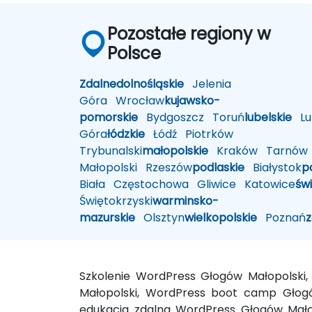
Pozostałe regiony w
Polsce
Zdalne
dolnośląskie
Jelenia
Góra
Wrocław
kujawsko-
pomorskie
Bydgoszcz
Toruń
lubelskie
Lub
Góra
łódzkie
Łódź
Piotrków
Trybunalski
małopolskie
Kraków
Tarnów
Małopolski
Rzeszów
podlaskie
Białystok
p
Biała
Częstochowa
Gliwice
Katowice
św
Świętokrzyski
warminsko-
mazurskie
Olsztyn
wielkopolskie
Poznań
Szkolenie WordPress Głogów Małopolski
Małopolski, WordPress boot camp Głogó
edukacja zdalna WordPress Głogów Małop