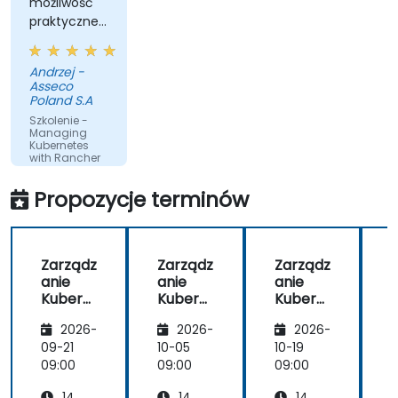
możliwość
praktycznej
weryfikacji
nabytej
Andrzej -
wiedzy oraz
Asseco
przygotowanie
Poland S.A
środowiska,
Szkolenie -
Managing
Kubernetes
with Rancher
Propozycje terminów
Zarządz
Zarządz
Zarządz
anie
anie
anie
Kubern
Kubern
Kubern
etes z
etes z
etes z
e
2026-
2026-
2026-
Ranche
Ranche
Ranche
r
r
r
r
09-21
10-05
10-19
1
09:00
09:00
09:00
0
14
14
14