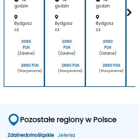
godzin
godzin
godzin
g
Bydgosz
Bydgosz
Bydgosz
cz
cz
cz
c
2060
2060
2060
PLN
PLN
PLN
(Zdalne)
(Zdalne)
(Zdalne)
2660 PLN
2660 PLN
2660 PLN
(Stacjonarne)
(Stacjonarne)
(Stacjonarne)
Pozostałe regiony w Polsce
Zdalne
dolnośląskie
Jelenia