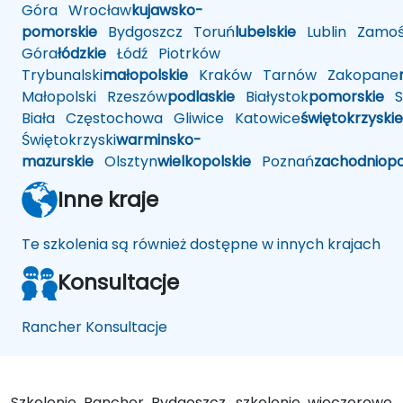
Góra
Wrocław
kujawsko-
pomorskie
Bydgoszcz
Toruń
lubelskie
Lublin
Zamoś
Góra
łódzkie
Łódź
Piotrków
Trybunalski
małopolskie
Kraków
Tarnów
Zakopane
Małopolski
Rzeszów
podlaskie
Białystok
pomorskie
Sł
Biała
Częstochowa
Gliwice
Katowice
świętokrzyskie
Świętokrzyski
warminsko-
mazurskie
Olsztyn
wielkopolskie
Poznań
zachodniop
Inne kraje
Te szkolenia są również dostępne w innych krajach
Konsultacje
Rancher Konsultacje
Szkolenie Rancher Bydgoszcz, szkolenie wieczorowe