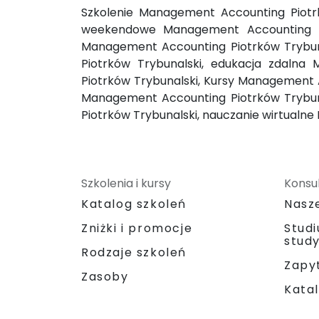
Szkolenie Management Accounting Piotrk
weekendowe Management Accounting Pi
Management Accounting Piotrków Trybuna
Piotrków Trybunalski, edukacja zdalna
Piotrków Trybunalski, Kursy Management 
Management Accounting Piotrków Trybuna
Piotrków Trybunalski, nauczanie wirtualn
Szkolenia i kursy
Konsul
Katalog szkoleń
Nasz
Zniżki i promocje
Stud
stud
Rodzaje szkoleń
Zapyt
Zasoby
Katal