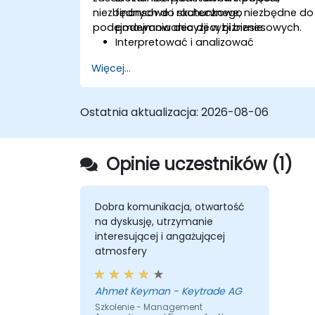
niezbędnych do skutecznego
finansowe i rachunkowe, niezbędne do
podejmowania decyzji w biznesie.
podejmowania decyzji biznesowych.
Interpretować i analizować
sprawozdania finansowe, takie jak
Więcej...
rachunki zysków i strat, bilanse oraz
rachunki przepływów pieniężnych.
Stosować kluczowe wskaźniki
Ostatnia aktualizacja:
2026-08-06
finansowe do oceny kondycji
finansowej firmy.
Tworzyć i zarządzać budżetami oraz
Opinie uczestników (1)
przeprowadzać analizę odchyleń w
celu monitorowania wyników
biznesowych.
Wykorzystywać analizę progu
Dobra komunikacja, otwartość
rentowności do wspierania decyzji
na dyskusję, utrzymanie
operacyjnych i strategicznych.
interesującej i angażującej
atmosfery
Ahmet Keyman - Keytrade AG
Szkolenie - Management