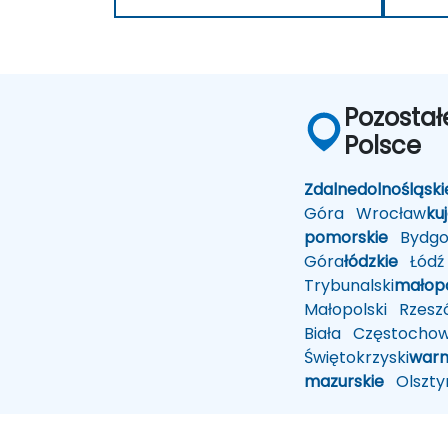
Pozostał
Polsce
Zdalne
dolnośląski
Góra
Wrocław
ku
pomorskie
Bydgo
Góra
łódzkie
Łódź
Trybunalski
małopo
Małopolski
Rzesz
Biała
Częstocho
Świętokrzyski
warm
mazurskie
Olszty