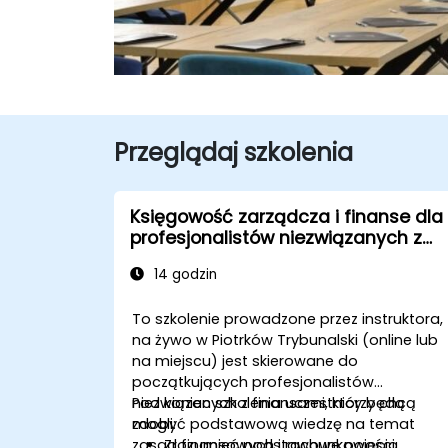
Przeglądaj szkolenia
Księgowość zarządcza i finanse dla
profesjonalistów niezwiązanych z
finansami
14 godzin
To szkolenie prowadzone przez instruktora,
na żywo w Piotrków Trybunalski (online lub
na miejscu) jest skierowane do
początkujących profesjonalistów
niezwiązanych z finansami, którzy chcą
Pod koniec szkolenia uczestnicy będą
zdobyć podstawową wiedzę na temat
mogli:
zasad finansowych i rachunkowości,
Zrozumieć podstawowe pojęcia