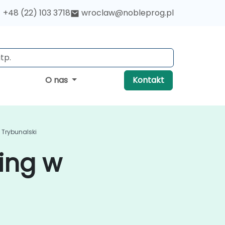
+48 (22) 103 3718
wroclaw@nobleprog.pl
O nas
Kontakt
Trybunalski
ing w