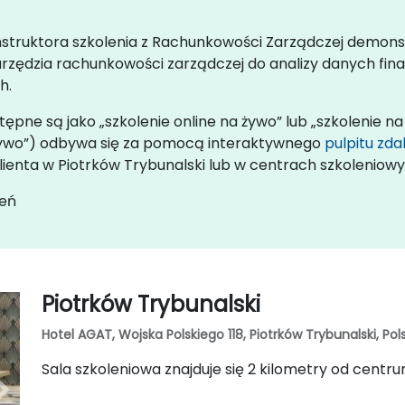
instruktora szkolenia z Rachunkowości Zarządczej demons
arzędzia rachunkowości zarządczej do analizy danych fin
h.
pne są jako „szkolenie online na żywo” lub „szkolenie na
 żywo”) odbywa się za pomocą interaktywnego
pulpitu zd
lienta w Piotrków Trybunalski lub w centrach szkoleniow
leń
Piotrków Trybunalski
Hotel AGAT, Wojska Polskiego 118, Piotrków Trybunalski, Pol
Sala szkoleniowa znajduje się 2 kilometry od centr