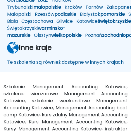
Góra
łódzkie
Łódź
Piotrków
Trybunalski
małopolskie
Kraków
Tarnów
Zakopane
Małopolski
Rzeszów
podlaskie
Białystok
pomorskie
Sł
Biała
Częstochowa
Gliwice
Katowice
świętokrzyskie
Świętokrzyski
warminsko-
mazurskie
Olsztyn
wielkopolskie
Poznań
zachodniop
Inne kraje
Te szkolenia są również dostępne w innych krajach
Szkolenie Management Accounting Katowice,
szkolenie wieczorowe Management Accounting
Katowice, szkolenie weekendowe Management
Accounting Katowice, Management Accounting boot
camp Katowice, kurs zdalny Management Accounting
Katowice, Kurs Management Accounting Katowice,
Kursy Management Accounting Katowice, instruktor