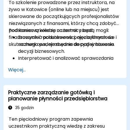
To szkolenie prowadzone przez instruktora, na
żywo w Katowice (online lub na miejscu) jest
skierowane do początkujących profesjonalistów
niezwiązanych z finansami, którzy chcą zdobyć
podstawową wiedzę na temat zasad
Pod koniec szkolenia uczestnicy będą mogli:
finansowych i rachunkowości, niezbędnych do
Zrozumieć podstawowe pojęcia finansowe i
skutecznego podejmowania decyzji w biznesie.
rachunkowe, niezbędne do podejmowania
decyzji biznesowych.
Interpretować i analizować sprawozdania
finansowe, takie jak rachunki zysków i strat,
Więcej...
bilanse oraz rachunki przepływów
pieniężnych.
Stosować kluczowe wskaźniki finansowe do
Praktyczne zarządzanie gotówką i
oceny kondycji finansowej firmy.
planowanie płynności przedsiębiorstwa
Tworzyć i zarządzać budżetami oraz
przeprowadzać analizę odchyleń w celu
35 godzin
monitorowania wyników biznesowych.
Ten pięciodniowy program zapewnia
Wykorzystywać analizę progu rentowności
uczestnikom praktyczną wiedzę z zakresu
do wspierania decyzji operacyjnych i