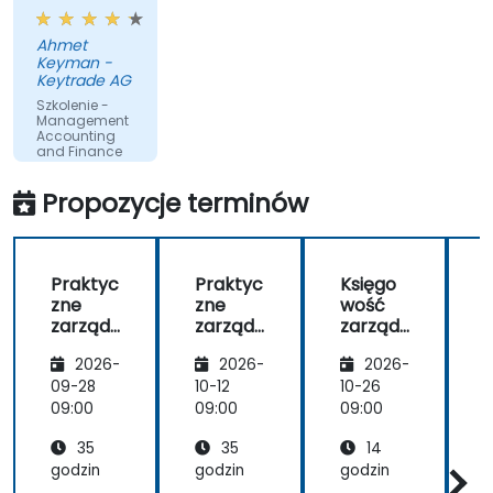
utrzymanie
interesującej
Ahmet
i
Keyman -
angażującej
Keytrade AG
atmosfery
Szkolenie -
Management
Accounting
and Finance
for Non-
Finance
Propozycje terminów
Professionals
Przetłumaczone
przez sztuczną
inteligencję
Praktyc
Praktyc
Księgo
zne
zne
wość
zarządz
zarządz
zarząd
anie
anie
cza i
2026-
2026-
2026-
gotówk
gotówk
finanse
ą i
ą i
dla
ą
09-28
10-12
10-26
1
planow
planow
profesj
09:00
09:00
09:00
0
anie
anie
onalistó
35
35
14
płynnoś
płynnoś
w
ci
ci
niezwią
c
godzin
godzin
godzin
g