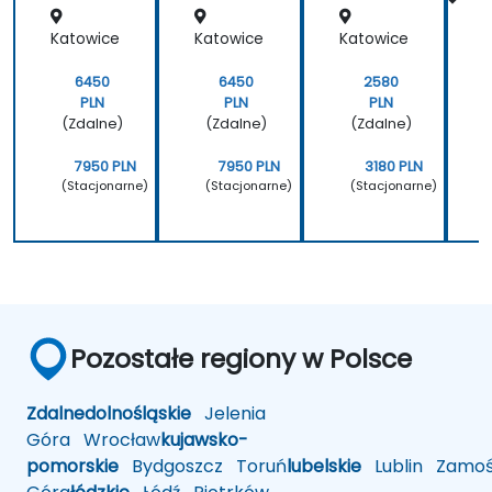
przedsi
przedsi
zanych
ębiorst
ębiorst
z
ę
Katowice
Katowice
Katowice
K
wa
wa
finansa
mi
6450
6450
2580
PLN
PLN
PLN
(Zdalne)
(Zdalne)
(Zdalne)
7950 PLN
7950 PLN
3180 PLN
(Stacjonarne)
(Stacjonarne)
(Stacjonarne)
Pozostałe regiony w Polsce
Zdalne
dolnośląskie
Jelenia
Góra
Wrocław
kujawsko-
pomorskie
Bydgoszcz
Toruń
lubelskie
Lublin
Zamoś