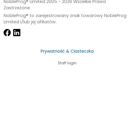
NobleProg® Limited 2005 -
2026
Wszelkie Prawa
Zastrzeżone
NobleProg® to zarejestrowany znak towarowy NobleProg
Limited i/lub jej afiliatów.
Prywatność & Ciasteczka
Staff login