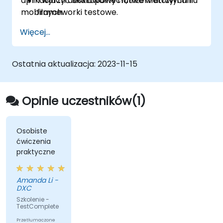
aplikacjach desktopowych, internetowych i
Tworzyć skalowalne i łatwe w utrzymaniu
mobilnych.
frameworki testowe.
Tworzyć punkty kontrolne,
Więcej...
dostosowywać testy do wielu urządzeń i
analizować wyniki testów.
Korzystać z rozszerzeń skryptowych
Ostatnia aktualizacja:
2023-11-15
TestComplete.
Opinie uczestników(1)
Osobiste
ćwiczenia
praktyczne
Amanda Li -
DXC
Szkolenie -
TestComplete
Przetłumaczone