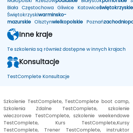
Małopolski
Rzeszów
podlaskie
Białystok
pomorskie
Sł
Biała
Częstochowa
Gliwice
Katowice
świętokrzyskie
Świętokrzyski
warminsko-
mazurskie
Olsztyn
wielkopolskie
Poznań
zachodniop
Inne kraje
Te szkolenia są również dostępne w innych krajach
Konsultacje
TestComplete Konsultacje
Szkolenie TestComplete, TestComplete boot camp,
Szkolenia Zdalne TestComplete, szkolenie
wieczorowe TestComplete, szkolenie weekendowe
TestComplete, Kurs TestComplete,Kursy
TestComplete, Trener TestComplete, instruktor