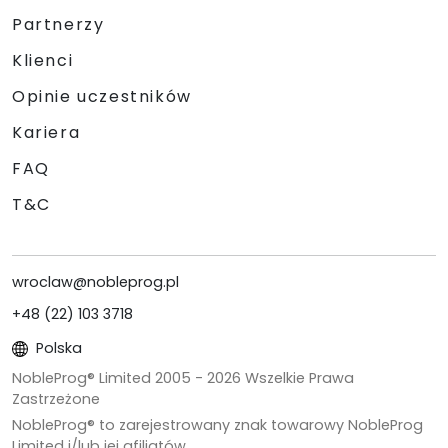
Partnerzy
Klienci
Opinie uczestników
Kariera
FAQ
T&C
wroclaw@nobleprog.pl
+48 (22) 103 3718
Polska
NobleProg® Limited 2005 -
2026
Wszelkie Prawa
Zastrzeżone
NobleProg® to zarejestrowany znak towarowy NobleProg
Limited i/lub jej afiliatów.