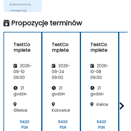
przez sztuczną
inteligencję
Propozycje terminów
TestCo
TestCo
TestCo
mplete
mplete
mplete
2026-
2026-
2026-
09-10
09-24
10-08
1
09:00
09:00
09:00
0
21
21
21
godzin
godzin
godzin
g
Kielce
Gliwice
Katowice
O
c
5420
5420
5420
Ś
PLN
PLN
PLN
z