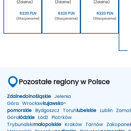
(Zdalne)
(Zdalne)
(Zdalne)
6320 PLN
6320 PLN
6320 PLN
(Stacjonarne)
(Stacjonarne)
(Stacjonarne)
Pozostałe regiony w Polsce
Zdalne
dolnośląskie
Jelenia
Góra
Wrocław
kujawsko-
pomorskie
Bydgoszcz
Toruń
lubelskie
Lublin
Zamoś
Góra
łódzkie
Łódź
Piotrków
Trybunalski
małopolskie
Kraków
Tarnów
Zakopane