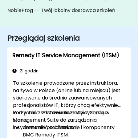
NobleProg -- Twój lokalny dostawca szkoleń
Przeglądaj szkolenia
Remedy IT Service Management (ITSM)
21 godzin
To szkolenie prowadzone przez instruktora,
na żywo w Polsce (online lub na miejscu) jest
skierowane do średnio zaawansowanych
profesjonalistów IT, którzy chcą efektywnie
korzystać z zestawu Remedy IT Service
Pod koniec szkolenia uczestnicy będą w
Management Suite do zarządzania
stanie:
incydentami i problemami.
Zrozumieć architekturę i komponenty
BMC Remedy ITSM.