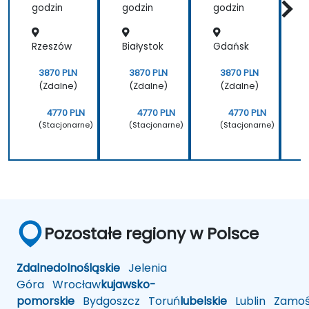
godzin
godzin
godzin
g
Rzeszów
Białystok
Gdańsk
G
3870 PLN
3870 PLN
3870 PLN
(Zdalne)
(Zdalne)
(Zdalne)
4770 PLN
4770 PLN
4770 PLN
(Stacjonarne)
(Stacjonarne)
(Stacjonarne)
Pozostałe regiony w Polsce
Zdalne
dolnośląskie
Jelenia
Góra
Wrocław
kujawsko-
pomorskie
Bydgoszcz
Toruń
lubelskie
Lublin
Zamoś