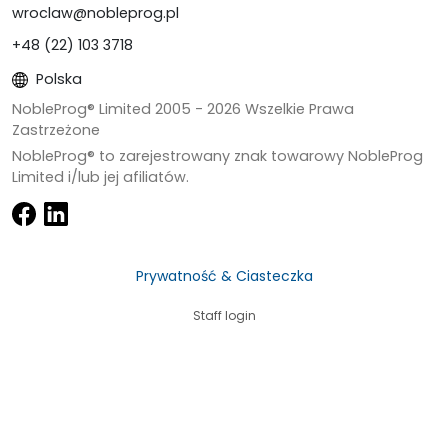
wroclaw@nobleprog.pl
+48 (22) 103 3718
Polska
NobleProg® Limited 2005 -
2026
Wszelkie Prawa
Zastrzeżone
NobleProg® to zarejestrowany znak towarowy NobleProg
Limited i/lub jej afiliatów.
Prywatność & Ciasteczka
Staff login