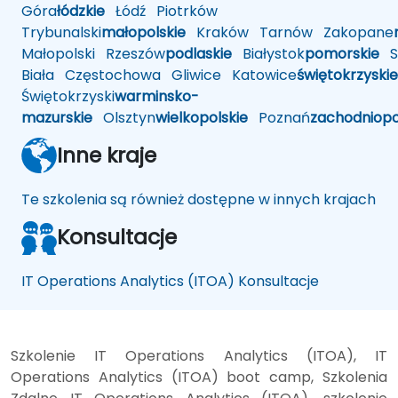
Góra
łódzkie
Łódź
Piotrków
Trybunalski
małopolskie
Kraków
Tarnów
Zakopane
Małopolski
Rzeszów
podlaskie
Białystok
pomorskie
Sł
Biała
Częstochowa
Gliwice
Katowice
świętokrzyskie
Świętokrzyski
warminsko-
mazurskie
Olsztyn
wielkopolskie
Poznań
zachodniop
Inne kraje
Te szkolenia są również dostępne w innych krajach
Konsultacje
IT Operations Analytics (ITOA) Konsultacje
Szkolenie IT Operations Analytics (ITOA), IT
Operations Analytics (ITOA) boot camp, Szkolenia