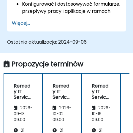
Konfigurować i dostosowywać formularze,
przepływy pracy i aplikacje w ramach
Remedy.
Więcej...
Wdrażać skuteczne praktyki zarządzania
incydentami i problemami.
Zarządzać procesami zmian i wydań w
Ostatnia aktualizacja:
2024-09-06
sposób efektywny, aby minimalizować
ryzyko.
Wykorzystywać zarządzanie zasobami
Propozycje terminów
BMC Remedy do kompleksowego
zarządzania cyklem życia zasobów.
Remed
Remed
Remed
y IT
y IT
y IT
y
Service
Service
Service
Manag
Manag
Manag
2026-
2026-
2026-
ement
ement
ement
(ITSM)
(ITSM)
(ITSM)
09-18
10-02
10-16
1
09:00
09:00
09:00
0
21
21
21