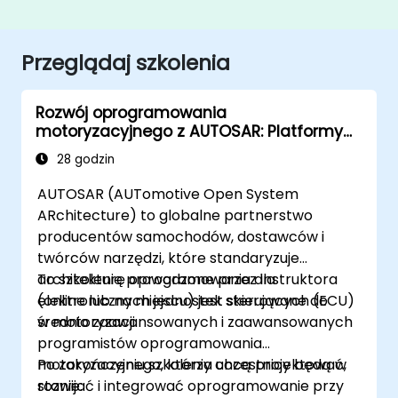
Przeglądaj szkolenia
Rozwój oprogramowania
motoryzacyjnego z AUTOSAR: Platformy
klasyczne i adaptacyjne
28 godzin
AUTOSAR (AUTomotive Open System
ARchitecture) to globalne partnerstwo
producentów samochodów, dostawców i
twórców narzędzi, które standaryzuje
architekturę oprogramowania dla
To szkolenie prowadzone przez instruktora
elektronicznych jednostek sterujących (ECU)
(online lub na miejscu) jest skierowane do
w motoryzacji.
średnio zaawansowanych i zaawansowanych
programistów oprogramowania
motoryzacyjnego, którzy chcą projektować,
Po zakończeniu szkolenia uczestnicy będą w
rozwijać i integrować oprogramowanie przy
stanie: