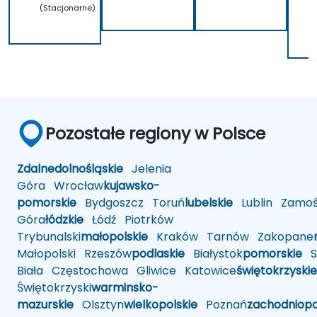
(Stacjonarne)
Pozostałe regiony w Polsce
Zdalne
dolnośląskie
Jelenia
Góra
Wrocław
kujawsko-
pomorskie
Bydgoszcz
Toruń
lubelskie
Lublin
Zamoś
Góra
łódzkie
Łódź
Piotrków
Trybunalski
małopolskie
Kraków
Tarnów
Zakopane
Małopolski
Rzeszów
podlaskie
Białystok
pomorskie
Sł
Biała
Częstochowa
Gliwice
Katowice
świętokrzyskie
Świętokrzyski
warminsko-
mazurskie
Olsztyn
wielkopolskie
Poznań
zachodniop