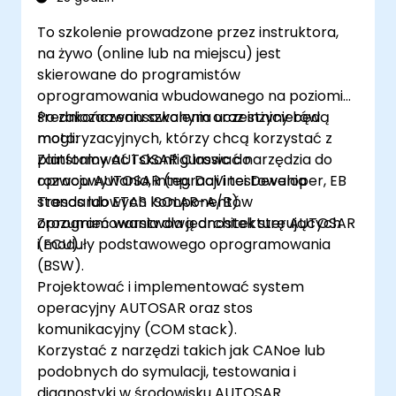
To szkolenie prowadzone przez instruktora,
na żywo (online lub na miejscu) jest
skierowane do programistów
oprogramowania wbudowanego na poziomie
średniozaawansowanym oraz inżynierów
Po zakończeniu szkolenia uczestnicy będą
motoryzacyjnych, którzy chcą korzystać z
mogli:
platformy AUTOSAR Classic do
Zainstalować i skonfigurować narzędzia do
opracowywania, integracji i testowania
rozwoju AUTOSAR (np. DaVinci Developer, EB
standardowych komponentów
Tresos lub ETAS ISOLAR-A/B).
oprogramowania dla jednostek sterujących
Zrozumieć warstwową architekturę AUTOSAR
(ECU).
i moduły podstawowego oprogramowania
(BSW).
Projektować i implementować system
operacyjny AUTOSAR oraz stos
komunikacyjny (COM stack).
Korzystać z narzędzi takich jak CANoe lub
podobnych do symulacji, testowania i
diagnostyki w środowisku AUTOSAR.