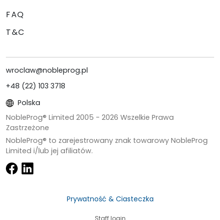
FAQ
T&C
wroclaw@nobleprog.pl
+48 (22) 103 3718
Polska
NobleProg® Limited 2005 -
2026
Wszelkie Prawa
Zastrzeżone
NobleProg® to zarejestrowany znak towarowy NobleProg
Limited i/lub jej afiliatów.
Prywatność & Ciasteczka
Staff login