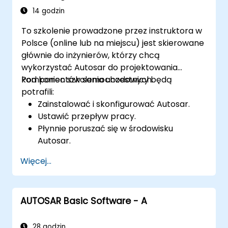
14 godzin
To szkolenie prowadzone przez instruktora w
Polsce (online lub na miejscu) jest skierowane
głównie do inżynierów, którzy chcą
wykorzystać Autosar do projektowania
komponentów samochodowych.
Pod koniec szkolenia uczestnicy będą
potrafili:
Zainstalować i skonfigurować Autosar.
Ustawić przepływ pracy.
Płynnie poruszać się w środowisku
Autosar.
Pracować wydajnie.
Więcej...
AUTOSAR Basic Software - A
28 godzin