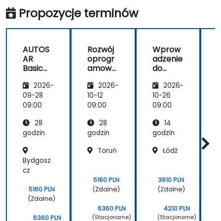
Propozycje terminów
AUTOS
Rozwój
Wprow
AR
oprogr
adzenie
Basic
amowa
do
Softwar
nia
Autosar
2026-
2026-
2026-
e - A
motory
–
e
zacyjne
Przeglą
09-28
10-12
10-26
1
go z
d
09:00
09:00
09:00
0
AUTOS
technol
28
28
14
AR:
ogii
Platfor
godzin
godzin
godzin
g
my
Toruń
Łódź
klasycz
Bydgosz
P
ne i
adapta
cz
T
cyjne
5160 PLN
3610 PLN
s
(Zdalne)
(Zdalne)
5160 PLN
(Zdalne)
6360 PLN
4210 PLN
(Stacjonarne)
(Stacjonarne)
6360 PLN