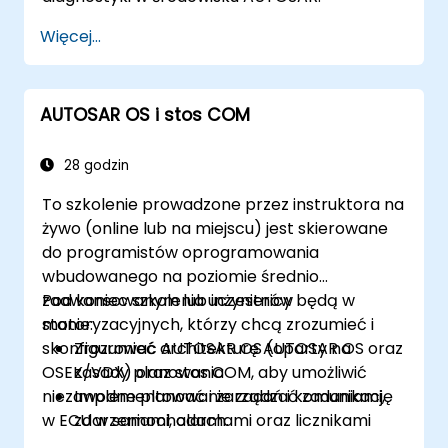
Więcej...
AUTOSAR OS i stos COM
28 godzin
To szkolenie prowadzone przez instruktora na
żywo (online lub na miejscu) jest skierowane
do programistów oprogramowania
wbudowanego na poziomie średnio
zaawansowanym lub inżynierów
Pod koniec szkolenia uczestnicy będą w
motoryzacyjnych, którzy chcą zrozumieć i
stanie:
skonfigurować AUTOSAR OS (oparty na
Zrozumieć architekturę AUTOSAR OS oraz
OSEK/VDX) oraz stos COM, aby umożliwić
zasady planowania
niezawodne planowanie zadań i komunikację
Implementować i zarządzać zadaniami,
w ECU w samochodach.
zdarzeniami, alarmami oraz licznikami
Opisać i skonfigurować warstwy stosu