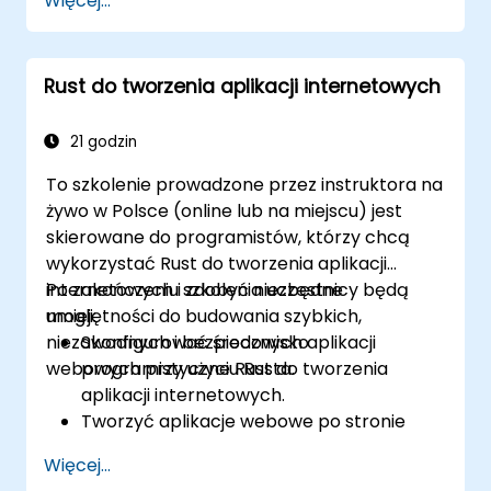
Więcej...
pomocą Rusta.
Pisać wydajny i niezawodny kod dla
systemów wbudowanych o
Rust do tworzenia aplikacji internetowych
ograniczonych zasobach.
Zarządzać współbieżnością i
wymaganiami czasu rzeczywistego w
21 godzin
aplikacjach wbudowanych.
To szkolenie prowadzone przez instruktora na
Interfejsować się z sprzętem i używać
żywo w Polsce (online lub na miejscu) jest
niskopoziomowych abstrakcji w Rust.
skierowane do programistów, którzy chcą
Stosować techniki zarządzania energią i
wykorzystać Rust do tworzenia aplikacji
optymalizacji niskiego poboru mocy w
internetowych i zdobyć niezbędne
Po zakończeniu szkolenia uczestnicy będą
systemach wbudowanych.
umiejętności do budowania szybkich,
mogli:
niezawodnych i bezpiecznych aplikacji
Skonfigurować środowisko
webowych przy użyciu Rusta.
programistyczne Rust do tworzenia
aplikacji internetowych.
Tworzyć aplikacje webowe po stronie
serwera przy użyciu Rusta.
Więcej...
Implementować RESTful API i obsługiwać