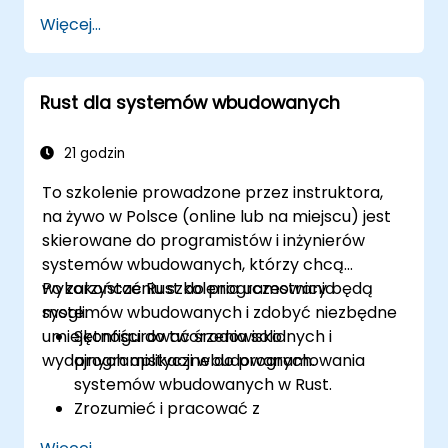
asynchronicznym oraz cechami i
Więcej...
generykami.
Zdobyć biegłość w zaawansowanym
obsługiwaniu błędów, makrach i
Rust dla systemów wbudowanych
optymalizacji wydajności.
Współpracować z innymi językami,
wykorzystywać niebezpieczny Rust i
21 godzin
implementować zaawansowaną
To szkolenie prowadzone przez instruktora,
współbieżność.
na żywo w Polsce (online lub na miejscu) jest
Stosować zaawansowane techniki
skierowane do programistów i inżynierów
rozwiązywania problemów w celu
systemów wbudowanych, którzy chcą
debugowania i rozwiązywania złożonych
wykorzystać Rust do programowania
Po zakończeniu szkolenia uczestnicy będą
problemów w programach Rust.
systemów wbudowanych i zdobyć niezbędne
mogli:
umiejętności do tworzenia solidnych i
Skonfigurować środowisko
wydajnych aplikacji wbudowanych.
programistyczne do programowania
systemów wbudowanych w Rust.
Zrozumieć i pracować z
mikrokontrolerami i ich peryferiami za