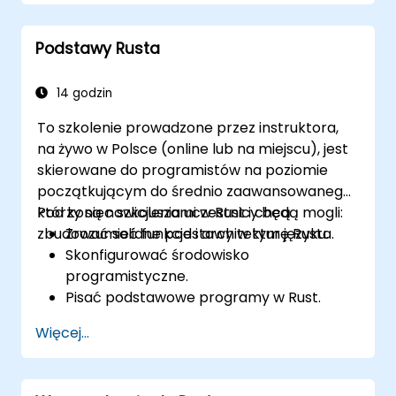
żądania oraz odpowiedzi HTTP.
Pracować z bazami danych i zarządzać
Podstawy Rusta
trwałością danych w Rust.
Tworzyć komponenty frontendowe i
współdziałać z nimi przy użyciu Rusta.
14 godzin
Optymalizować wydajność i zapewniać
To szkolenie prowadzone przez instruktora,
bezpieczeństwo w aplikacjach
na żywo w Polsce (online lub na miejscu), jest
internetowych Rust.
skierowane do programistów na poziomie
początkującym do średnio zaawansowanego,
którzy są nowicjuszami w Rust i chcą
Pod koniec szkolenia uczestnicy będą mogli:
zbudować solidne podstawy w tym języku.
Zrozumieć funkcje i architekturę Rusta.
Skonfigurować środowisko
programistyczne.
Pisać podstawowe programy w Rust.
Integrować Rust z istniejącymi bazami
Więcej...
kodu.
Rozwiązywać typowe problemy.