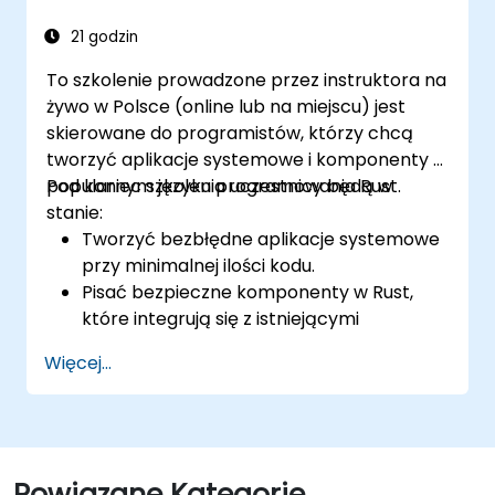
21 godzin
To szkolenie prowadzone przez instruktora na
żywo w Polsce (online lub na miejscu) jest
skierowane do programistów, którzy chcą
tworzyć aplikacje systemowe i komponenty w
popularnym języku programowania Rust.
Pod koniec szkolenia uczestnicy będą w
stanie:
Tworzyć bezbłędne aplikacje systemowe
przy minimalnej ilości kodu.
Pisać bezpieczne komponenty w Rust,
które integrują się z istniejącymi
aplikacjami.
Więcej...
Wdrażać aplikację lub komponent Rust do
produkcji.
Powiązane Kategorie