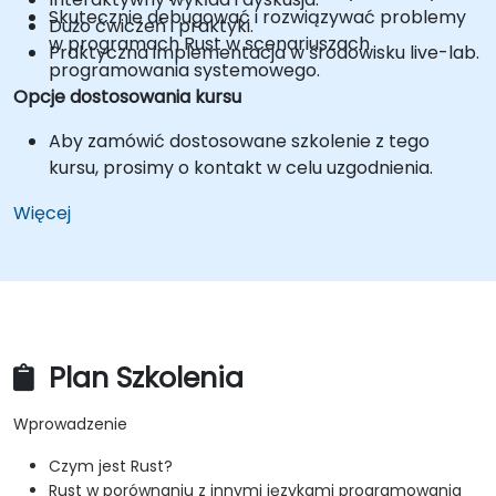
Skutecznie debugować i rozwiązywać problemy
Dużo ćwiczeń i praktyki.
w programach Rust w scenariuszach
Praktyczna implementacja w środowisku live-lab.
programowania systemowego.
Opcje dostosowania kursu
Aby zamówić dostosowane szkolenie z tego
kursu, prosimy o kontakt w celu uzgodnienia.
Więcej
Plan Szkolenia
Wprowadzenie
Czym jest Rust?
Rust w porównaniu z innymi językami programowania