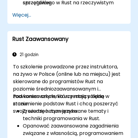
sprzętowego w Rust na rzeczywistym
szczegółów.
sprzęcie.
Więcej...
Rust Zaawansowany
21 godzin
To szkolenie prowadzone przez instruktora,
na żywo w Polsce (online lub na miejscu) jest
skierowane do programistów Rust na
poziomie średniozaawansowanym i
zaawansowanym, którzy mają solidne
Pod koniec szkolenia uczestnicy będą w
zrozumienie podstaw Rust i chcą poszerzyć
stanie:
swoją wiedzę w tym języku.
Zrozumieć zaawansowane tematy i
techniki programowania w Rust.
Opanować zaawansowane zagadnienia
związane z własnością, programowaniem