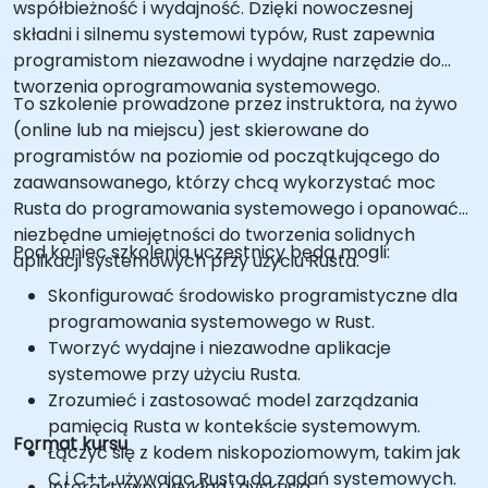
współbieżność i wydajność. Dzięki nowoczesnej
składni i silnemu systemowi typów, Rust zapewnia
programistom niezawodne i wydajne narzędzie do
tworzenia oprogramowania systemowego.
To szkolenie prowadzone przez instruktora, na żywo
(online lub na miejscu) jest skierowane do
programistów na poziomie od początkującego do
zaawansowanego, którzy chcą wykorzystać moc
Rusta do programowania systemowego i opanować
niezbędne umiejętności do tworzenia solidnych
Pod koniec szkolenia uczestnicy będą mogli:
aplikacji systemowych przy użyciu Rusta.
Skonfigurować środowisko programistyczne dla
programowania systemowego w Rust.
Tworzyć wydajne i niezawodne aplikacje
systemowe przy użyciu Rusta.
Zrozumieć i zastosować model zarządzania
pamięcią Rusta w kontekście systemowym.
Format kursu
Łączyć się z kodem niskopoziomowym, takim jak
C i C++, używając Rusta do zadań systemowych.
Interaktywny wykład i dyskusja.