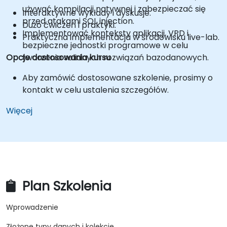
używać kompilacji natywnej i zabezpieczać się
Interaktywne wykłady i dyskusje.
przed atakami SQL injection.
Dużo ćwiczeń i praktyki.
Implementować konteksty aplikacji, VPD i
Praktyczna implementacja w środowisku live-lab.
bezpieczne jednostki programowe w celu
Opcje dostosowania kursu
tworzenia solidnych rozwiązań bazodanowych.
Aby zamówić dostosowane szkolenie, prosimy o
kontakt w celu ustalenia szczegółów.
Więcej
Plan Szkolenia
Wprowadzenie
Złożone typy danych i kolekcje