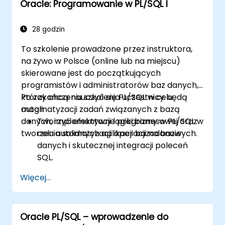
Oracle: Programowanie w PL/SQL I
Optymalizować zapytania SQL w celu
poprawy wydajności.
Korzystać z zaawansowanych funkcji
28 godzin
PL/SQL, takich jak kolekcje, przetwarzanie
To szkolenie prowadzone przez instruktora,
zbiorcze i obsługa błędów.
na żywo w Polsce (online lub na miejscu)
Nauczyć się skutecznie debugować i
skierowane jest do początkujących
zarządzać programami PL/SQL.
programistów i administratorów baz danych,
którzy chcą nauczyć się PL/SQL w celu
Po zakończeniu szkolenia uczestnicy będą
automatyzacji zadań związanych z bazą
mogli:
danych, implementacji logiki biznesowej oraz
Tworzyć efektywne programy w PL/SQL w
tworzenia solidnych aplikacji bazodanowych.
celu automatyzacji operacji na bazie
danych i skutecznej integracji poleceń
SQL.
Tworzyć wielokrotnego użytku jednostki
Więcej...
programowe, w tym procedury, funkcje,
pakiety i wyzwalacze, dla modułowych i
skalowalnych aplikacji.
Oracle PL/SQL – wprowadzenie do
Implementować zaawansowane