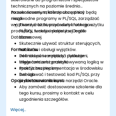
technicznych na poziomie średnio
zaawansowanym, którzy chcą pisać
Po zakończeniu szkolenia uczestnicy będą
niezawodne programy w PL/SQL, zarządzać
mogli:
wyjątkami oraz tworzyć wielokrotnego użytku
Tworzyć bloki, procedury i funkcje w
procedury, funkcje i pakiety w Oracle
PL/SQL w celu enkapsulacji logiki
Database.
biznesowej.
Skutecznie używać struktur sterujących,
Format kursu
kursorów i obsługi wyjątków.
Definiować i zarządzać pakietami,
Interaktywne wykłady i dyskusje.
triggerami oraz przechowywaną logiką w
Wiele ćwiczeń i praktyki.
sposób bezpieczny.
Praktyczna implementacja w środowisku
Debugować i testować kod PL/SQL przy
live-lab.
Opcje dostosowania kursu
użyciu standardowych narzędzi Oracle.
Aby zamówić dostosowane szkolenie dla
tego kursu, prosimy o kontakt w celu
uzgodnienia szczegółów.
Więcej...