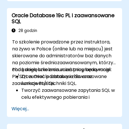
Oracle Database 19c PL i zaawansowane
SQL
28 godzin
To szkolenie prowadzone przez instruktora,
na żywo w Polsce (online lub na miejscu) jest
skierowane do administratorów baz danych
na poziomie średniozaawansowanym, którzy
chcą dogłębnie zrozumieć programowanie
Pod koniec szkolenia uczestnicy będą mogli:
PL/SQL w Oracle Database 19c oraz
Zrozumieć podstawy i zaawansowane
zaawansowane techniki SQL.
funkcje PL/SQL.
Tworzyć zaawansowane zapytania SQL w
celu efektywnego pobierania i
manipulowania danymi.
Więcej...
Implementować konstrukcje
programistyczne PL/SQL do zarządzania
danymi i operacjami na bazie danych.