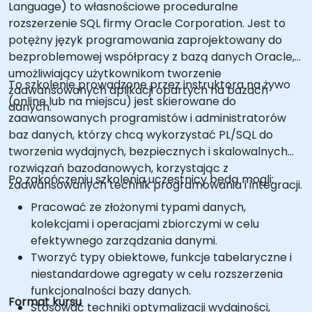
Language) to własnościowe proceduralne
rozszerzenie SQL firmy Oracle Corporation. Jest to
potężny język programowania zaprojektowany do
bezproblemowej współpracy z bazą danych Oracle,
umożliwiający użytkownikom tworzenie
To szkolenie prowadzone przez instruktora na żywo
zaawansowanych aplikacji opartych na bazach
(online lub na miejscu) jest skierowane do
danych.
zaawansowanych programistów i administratorów
baz danych, którzy chcą wykorzystać PL/SQL do
tworzenia wydajnych, bezpiecznych i skalowalnych
rozwiązań bazodanowych, korzystając z
Po zakończeniu szkolenia uczestnicy będą mogli:
zaawansowanych technik programowania i integracji.
Pracować ze złożonymi typami danych,
kolekcjami i operacjami zbiorczymi w celu
efektywnego zarządzania danymi.
Tworzyć typy obiektowe, funkcje tabelaryczne i
niestandardowe agregaty w celu rozszerzenia
funkcjonalności bazy danych.
Format kursu
Stosować techniki optymalizacji wydajności,