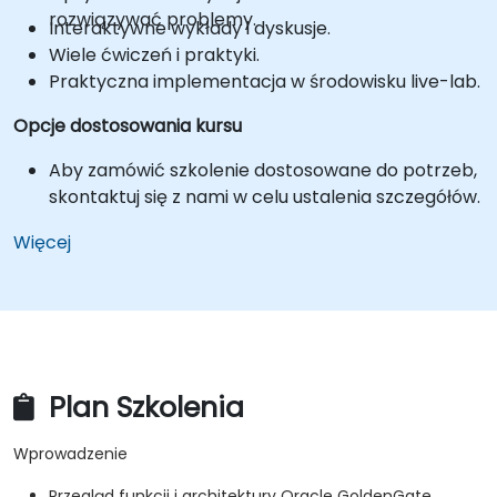
rozwiązywać problemy.
Interaktywne wykłady i dyskusje.
Wiele ćwiczeń i praktyki.
Praktyczna implementacja w środowisku live-lab.
Opcje dostosowania kursu
Aby zamówić szkolenie dostosowane do potrzeb,
skontaktuj się z nami w celu ustalenia szczegółów.
Więcej
Plan Szkolenia
Wprowadzenie
Przegląd funkcji i architektury Oracle GoldenGate