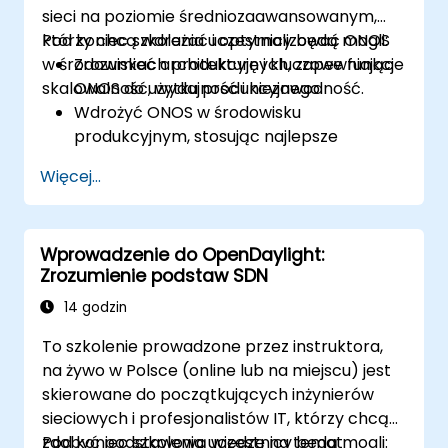
sieci na poziomie średniozaawansowanym,
którzy chcą wdrażać i optymalizować ONOS
Pod koniec szkolenia uczestnicy będą mogli:
w środowiskach produkcyjnych, zapewniając
Zrozumieć architekturę i kluczowe funkcje
skalowalność, wydajność i niezawodność.
ONOS do użytku produkcyjnego.
Wdrożyć ONOS w środowisku
produkcyjnym, stosując najlepsze
praktyki.
Więcej...
Skonfigurować klastrowanie, redundancję
i odporność na awarie w ONOS.
Monitorować, diagnozować i
Wprowadzenie do OpenDaylight:
optymalizować wdrożenia ONOS pod
Zrozumienie podstaw SDN
kątem skalowalności i wydajności.
Zintegrować ONOS z istniejącą
14 godzin
infrastrukturą sieciową i narzędziami.
To szkolenie prowadzone przez instruktora,
Zaplanować i przeprowadzić proces
na żywo w Polsce (online lub na miejscu) jest
aktualizacji ONOS.
skierowane do początkujących inżynierów
sieciowych i profesjonalistów IT, którzy chcą
zdobyć podstawową wiedzę na temat
Pod koniec szkolenia uczestnicy będą mogli: