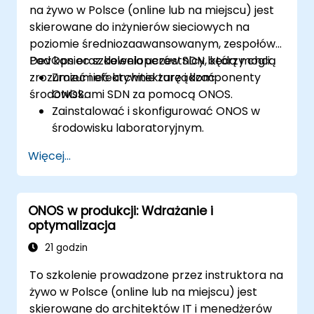
na żywo w Polsce (online lub na miejscu) jest
skierowane do inżynierów sieciowych na
poziomie średniozaawansowanym, zespołów
DevOps oraz deweloperów SDN, którzy chcą
Pod koniec szkolenia uczestnicy będą mogli:
zrozumieć i efektywnie zarządzać
Zrozumieć architekturę i komponenty
środowiskami SDN za pomocą ONOS.
ONOS.
Zainstalować i skonfigurować ONOS w
środowisku laboratoryjnym.
Poznać możliwości ONOS w zarządzaniu
Więcej...
środowiskami SDN.
Wdrażaæ, zarządzać i rozwiązywać
problemy w sieciach SDN za pomocą
ONOS w produkcji: Wdrażanie i
ONOS.
optymalizacja
21 godzin
To szkolenie prowadzone przez instruktora na
żywo w Polsce (online lub na miejscu) jest
skierowane do architektów IT i menedżerów