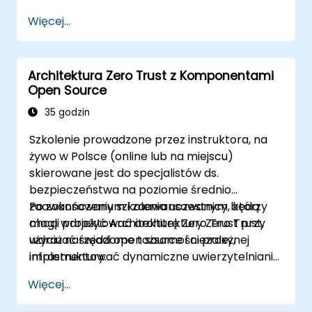
zarządzanie siecią.
Więcej...
Architektura Zero Trust z Komponentami
Open Source
35 godzin
Szkolenie prowadzone przez instruktora, na
żywo w Polsce (online lub na miejscu)
skierowane jest do specjalistów ds.
bezpieczeństwa na poziomie średnio
zaawansowanym i zaawansowanym, którzy
Po zakończeniu szkolenia uczestnicy będą
chcą wdrożyć Architekturę Zero Trust przy
mogli projektować architektury Zero Trust,
użyciu narzędzi open source i niezależnej
wdrażać świadome tożsamości proxy,
infrastruktury.
implementować dynamiczne uwierzytelnianie,
zabezpieczać mikrousługi za pomocą sieci
Więcej...
usług oraz monitorować polityki Zero Trust.