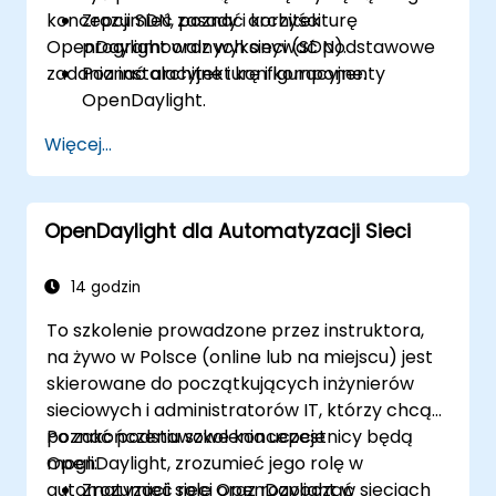
koncepcji SDN, poznać architekturę
Zrozumieć zasady i korzyści
OpenDaylight oraz wykonywać podstawowe
programowalnych sieci (SDN).
zadania instalacyjne i konfiguracyjne.
Poznać architekturę i komponenty
OpenDaylight.
Zainstalować i skonfigurować
Więcej...
OpenDaylight w systemie Linux.
Zintegrować OpenDaylight z
urządzeniami sieciowymi.
OpenDaylight dla Automatyzacji Sieci
Wykonywać podstawowe operacje i
polecenia w OpenDaylight.
14 godzin
To szkolenie prowadzone przez instruktora,
na żywo w Polsce (online lub na miejscu) jest
skierowane do początkujących inżynierów
sieciowych i administratorów IT, którzy chcą
poznać podstawowe koncepcje
Po zakończeniu szkolenia uczestnicy będą
OpenDaylight, zrozumieć jego rolę w
mogli:
automatyzacji sieci oraz rozpocząć
Zrozumieć rolę OpenDaylight w sieciach