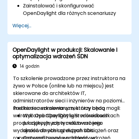
Zainstalować i skonfigurować
OpenDaylight dla różnych scenariuszy
sieciowych.
Więcej...
Tworzyć i wdrażać przepływy sieciowe
przy użyciu kontrolerów OpenDaylight.
Integrować OpenDaylight z urządzeniami
OpenDaylight w produkcji: Skalowanie i
obsługującymi SDN i istniejącymi sieciami.
optymalizacja wdrożeń SDN
Rozwiązywać problemy i optymalizować
wdrożenia OpenDaylight dla
14 godzin
rzeczywistych przypadków użycia.
To szkolenie prowadzone przez instruktora na
żywo w Polsce (online lub na miejscu) jest
skierowane do architektów IT,
administratorów sieci i inżynierów na poziomie
średniozaawansowanym, którzy chcą
Pod koniec szkolenia uczestnicy będą mogli:
wdrożyć OpenDaylight w środowiskach
Wdrożyć OpenDaylight w środowiskach
produkcyjnych, zoptymalizować jego
produkcyjnych w celu tworzenia
wydajność do obsługi dużych obciążeń oraz
skalowalnych rozwiązań SDN.
rozwiązywać typowe problemy w
Optymalizować wydajność wdrożeń