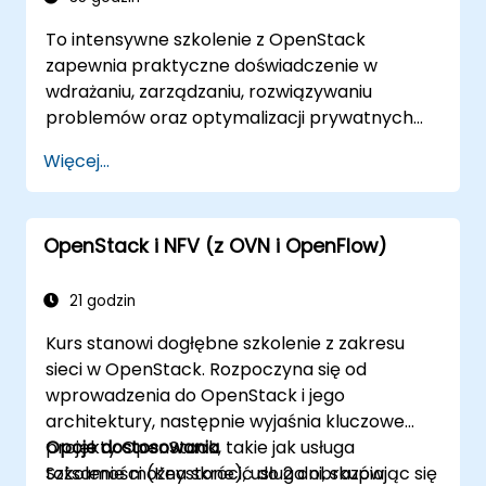
udoskonalania chmur OpenStack. Kurs
To intensywne szkolenie z OpenStack
obejmuje wszystkie tematy niezbędne do
zapewnia praktyczne doświadczenie w
zdania egzaminu na Certyfikowanego
wdrażaniu, zarządzaniu, rozwiązywaniu
Administratora OpenStack. 75% kursu opiera
problemów oraz optymalizacji prywatnych
się na praktycznych warsztatach w
środowisk chmurowych opartych na
rzeczywistym środowisku szkoleniowym
Więcej...
OpenStack. Zaprojektowane jako rozszerzony
OpenStack.
bootcamp, kurs obejmuje podstawowe
tematy administracyjne, rzeczywiste
OpenStack i NFV (z OVN i OpenFlow)
scenariusze rozwiązywania problemów oraz
zaawansowane koncepcje architektoniczne
zgodne z celami egzaminu Certified
21 godzin
OpenStack Administrator. Dzięki 75% nauki
Kurs stanowi dogłębne szkolenie z zakresu
opartej na warsztatach w żywym
sieci w OpenStack. Rozpoczyna się od
laboratorium OpenStack, uczestnicy
wprowadzenia do OpenStack i jego
zdobywają umiejętności niezbędne do
architektury, następnie wyjaśnia kluczowe
pewnego administrowania i dalszego rozwoju
projekty OpenStack, takie jak usługa
Opcje dostosowania
infrastruktur OpenStack w
tożsamości (Keystone), usługa obrazów
Szkolenie można skrócić do 2 dni, skupiając się
przedsiębiorstwach.