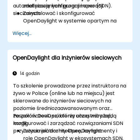
automatyzację konfiguracji i operacji
zdefiniowanych programowo (SDN).
sieciowych.
Zainstalować i skonfigurować
OpenDaylight w systemie opartym na
Linuxie.
Więcej...
Poznać architekturę i podstawowe
funkcje OpenDaylight.
Tworzyć podstawowe zautomatyzowane
OpenDaylight dla inżynierów sieciowych
konfiguracje sieciowe przy użyciu
OpenDaylight.
Monitorować i zarządzać sieciami za
14 godzin
pomocą kontrolerów OpenDaylight.
To szkolenie prowadzone przez instruktora na
żywo w Polsce (online lub na miejscu) jest
skierowane do inżynierów sieciowych na
poziomie średniozaawansowanym oraz
zespołów DevOps, którzy chcą wdrażać,
Po zakończeniu szkolenia uczestnicy będą
konfigurować i zarządzać rozwiązaniami SDN
mogli:
przy użyciu platformy OpenDaylight.
Zrozumieć architekturę, komponenty i
rolę OpenDaylight w ekosystemach SDN.