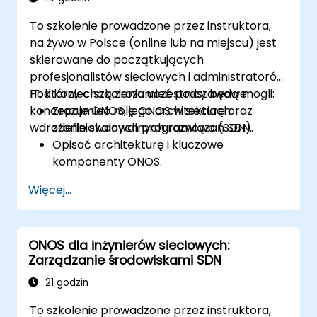
To szkolenie prowadzone przez instruktora,
na żywo w Polsce (online lub na miejscu) jest
skierowane do początkujących
profesjonalistów sieciowych i administratorów
IT, którzy chcą zrozumieć podstawowe
Pod koniec szkolenia uczestnicy będą mogli:
koncepcje ONOS, jego architekturę oraz
Zrozumieć rolę ONOS w sieciach
wdrażanie skalowalnych rozwiązań SDN.
zdefiniowanych programowo (SDN).
Opisać architekturę i kluczowe
komponenty ONOS.
Zainstalować i skonfigurować ONOS w
Więcej...
systemie opartym na Linuksie.
Skonfigurować podstawową sieć SDN
przy użyciu ONOS.
ONOS dla inżynierów sieciowych:
Poznać funkcje ONOS do zarządzania i
Zarządzanie środowiskami SDN
skalowania infrastruktury sieciowej.
21 godzin
To szkolenie prowadzone przez instruktora,