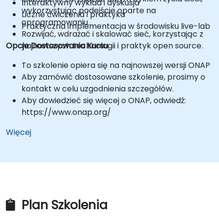
Interaktywny wykład i dyskusja
wykorzystując podejście oparte na
Liczne ćwiczenia i praktyka
oprogramowaniu.
Praktyczna implementacja w środowisku live-lab
Rozwijać, wdrażać i skalować sieć, korzystając z
Opcje Dostosowania Kursu
najnowszych technologii i praktyk open source.
To szkolenie opiera się na najnowszej wersji ONAP
Aby zamówić dostosowane szkolenie, prosimy o
kontakt w celu uzgodnienia szczegółów.
Aby dowiedzieć się więcej o ONAP, odwiedź:
https://www.onap.org/
Więcej
Plan Szkolenia