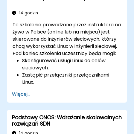
Integrować OpenDaylight z zewnętrznymi
systemami i urządzeniami sieciowymi.
14 godzin
To szkolenie prowadzone przez instruktora na
żywo w Polsce (online lub na miejscu) jest
skierowane do inżynierów sieciowych, którzy
chcą wykorzystać Linux w inżynierii sieciowej.
Pod koniec szkolenia uczestnicy będą mogli:
Skonfigurować usługi Linux do celów
sieciowych.
Zastąpić przełączniki przełącznikami
Linux.
Używać poleceń Linux do zarządzania
Więcej...
procesami.
Skonfigurować SDN do automatyzacji
konserwacji sieci.
Podstawy ONOS: Wdrażanie skalowalnych
rozwiązań SDN
14 godzin