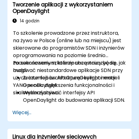
Tworzenie aplikacji z wykorzystaniem
Rozwiązywać problemy i optymalizować
OpenDaylight
aplikacje ONOS pod kątem wydajności i
skalowalności.
14 godzin
To szkolenie prowadzone przez instruktora,
na żywo w Polsce (online lub na miejscu) jest
skierowane do programistów SDN i inżynierów
oprogramowania na poziomie średnio
zaawansowanym, którzy chcą nauczyć się, jak
Po zakończeniu szkolenia uczestnicy będą
budować niestandardowe aplikacje SDN przy
mogli:
użyciu interfejsów API OpenDaylight i modeli
Zrozumieć architekturę i komponenty
YANG w celu zwiększenia funkcjonalności i
OpenDaylight.
skalowalności sieci.
Wykorzystywać interfejsy API
OpenDaylight do budowania aplikacji SDN.
Tworzyć i zarządzać modelami YANG w
Więcej...
celu dostosowania sieci.
Wdrażań, testować i debugować
niestandardowe aplikacje w środowisku
Linux dla inżynierów sieciowych
OpenDaylight.