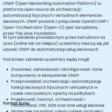
ONAP (Open Networking Automation Platform) to
platforma open source do orchestracji i
automatyzacji fizycznych i wirtualnych elementów
sieciowych. ONAP powstał z połączenia OpenECOMP i
Open-Orchestrator (Open-O) i jest zarządzany
przez The Linux Foundation.
W tym szkoleniu prowadzonym przez instruktora na
żywo (online lub na miejscu) uczestnicy nauczą się, jak
używać ONAP do automatyzacji usług sieciowych.
Pod koniec szkolenia uczestnicy będą mogli:
Zrozumieć, zainstalować i skonfigurować różne
komponenty w ekosystemie ONAP.
Przeprowadzać orchestrację i automatyzację
funkcji sieciowych fizycznych i wirtualnych w
czasie rzeczywistym, opartą na politykach.
Projektować, tworzyć, orchestrować i
Format Kursu
monitorować VNF, SDN oraz inne usługi sieciowe.
Skutecznie zarządzać całym cyklem życia sieci,