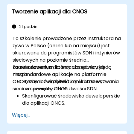
Tworzenie aplikacji dla ONOS
21 godzin
To szkolenie prowadzone przez instruktora na
żywo w Polsce (online lub na miejscu) jest
skierowane do programistów SDN i inżynierów
sieciowych na poziomie średnio
zaawansowanym, którzy chcą tworzyć
Po zakończeniu szkolenia uczestnicy będą
niestandardowe aplikacje na platformie
mogli:
ONOS, aby rozwiązywać konkretne wyzwania
Zrozumieć architekturę i kluczowe
sieciowe i zwiększać możliwości SDN.
komponenty ONOS.
Skonfigurować środowisko deweloperskie
dla aplikacji ONOS.
Tworzyć, testować i wdrażać aplikacje
Więcej...
ONOS do zarządzania sieciami SDN.
Integrować aplikacje ONOS z
zewnętrznymi systemami i API.