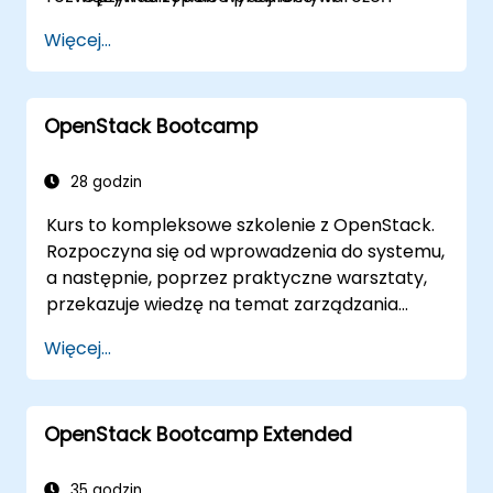
wdrożeniach SDN.
OpenDaylight do obsługi dużych
Więcej...
wolumenów ruchu.
Diagnozować i rozwiązywać typowe
problemy w wdrożeniach SDN.
OpenStack Bootcamp
Monitorować i utrzymywać środowiska
OpenDaylight w celu zapewnienia
długoterminowej stabilności.
28 godzin
Skalować wdrożenia OpenDaylight, aby
Kurs to kompleksowe szkolenie z OpenStack.
sprostać rosnącym wymaganiom
Rozpoczyna się od wprowadzenia do systemu,
sieciowym.
a następnie, poprzez praktyczne warsztaty,
przekazuje wiedzę na temat zarządzania
prywatnymi chmurami opartymi na
Więcej...
OpenStack. Na końcu poruszane są tematy
związane z rozwiązywaniem problemów oraz
zaawansowane zagadnienia architektoniczne.
OpenStack Bootcamp Extended
Celem kursu jest zapoznanie z ekosystemem
OpenStack oraz zapewnienie solidnej
podstawy do dalszego rozwijania i
35 godzin