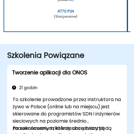
4770 PLN
(Stacjonarne)
Szkolenia Powiązane
Tworzenie aplikacji dla ONOS
21 godzin
To szkolenie prowadzone przez instruktora na
żywo w Polsce (online lub na miejscu) jest
skierowane do programistów SDN i inżynierów
sieciowych na poziomie średnio
zaawansowanym, którzy chcą tworzyć
Po zakończeniu szkolenia uczestnicy będą