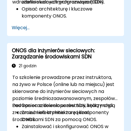
wdrażanie skalowalnych rozwiązań SDN.
zdefiniowanych programowo (SDN).
Opisać architekturę i kluczowe
komponenty ONOS.
Zainstalować i skonfigurować ONOS w
Więcej...
systemie opartym na Linuksie.
Skonfigurować podstawową sieć SDN
przy użyciu ONOS.
ONOS dla inżynierów sieciowych:
Poznać funkcje ONOS do zarządzania i
Zarządzanie środowiskami SDN
skalowania infrastruktury sieciowej.
21 godzin
To szkolenie prowadzone przez instruktora,
na żywo w Polsce (online lub na miejscu) jest
skierowane do inżynierów sieciowych na
poziomie średniozaawansowanym, zespołów
DevOps oraz deweloperów SDN, którzy chcą
Pod koniec szkolenia uczestnicy będą mogli:
zrozumieć i efektywnie zarządzać
Zrozumieć architekturę i komponenty
środowiskami SDN za pomocą ONOS.
ONOS.
Zainstalować i skonfigurować ONOS w