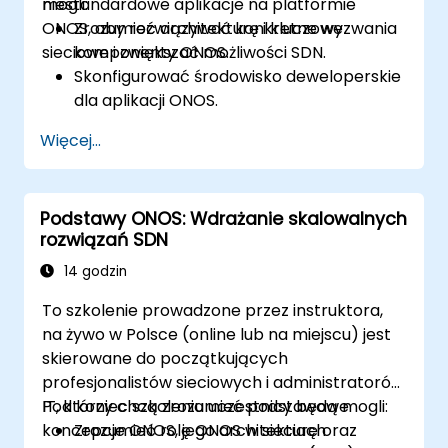
niestandardowe aplikacje na platformie
mogli:
ONOS, aby rozwiązywać konkretne wyzwania
Zrozumieć architekturę i kluczowe
sieciowe i zwiększać możliwości SDN.
komponenty ONOS.
Skonfigurować środowisko deweloperskie
dla aplikacji ONOS.
Tworzyć, testować i wdrażać aplikacje
Więcej...
ONOS do zarządzania sieciami SDN.
Integrować aplikacje ONOS z
zewnętrznymi systemami i API.
Podstawy ONOS: Wdrażanie skalowalnych
Rozwiązywać problemy i optymalizować
rozwiązań SDN
aplikacje ONOS pod kątem wydajności i
skalowalności.
14 godzin
To szkolenie prowadzone przez instruktora,
na żywo w Polsce (online lub na miejscu) jest
skierowane do początkujących
profesjonalistów sieciowych i administratorów
IT, którzy chcą zrozumieć podstawowe
Pod koniec szkolenia uczestnicy będą mogli:
koncepcje ONOS, jego architekturę oraz
Zrozumieć rolę ONOS w sieciach