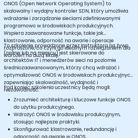
ONOS (Open Network Operating System) to
skalowalny i wydajny kontroler SDN, który umożliwia
wdrażanie i zarządzanie sieciami zdefiniowanymi
programowo w środowiskach produkcyjnych.
Wspiera zaawansowane funkcje, takie jak
klastrowanie, odporność na awarie i operacje
To szkolenie prowadzone przez instruktora na żywo
rozproszone, co czyni go idealnym rozwiązaniem dla
(online lub na miejscu) jest skierowane do
wdrożeń na dużą skalę.
architektów IT i menedżerów sieci na poziomie
średniozaawansowanym, którzy chcą wdrażać i
optymalizować ONOS w środowiskach produkcyjnych,
zapewniając skalowalność, wydajność i
Pod koniec szkolenia uczestnicy będą mogli:
niezawodność.
Zrozumieć architekturę i kluczowe funkcje ONOS
do użytku produkcyjnego.
Wdrożyć ONOS w środowisku produkcyjnym,
stosując najlepsze praktyki.
Skonfigurować klastrowanie, redundancję i
odporność na awarie w ONOS.