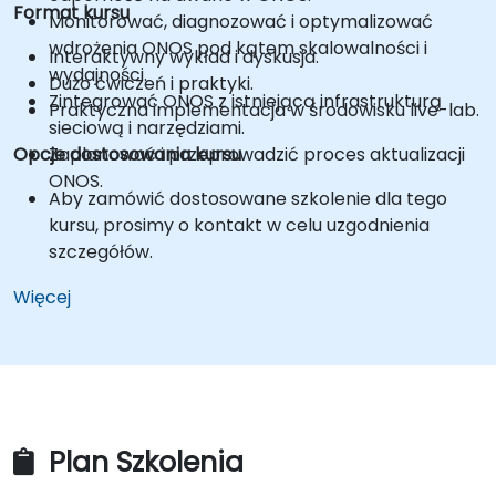
Format kursu
Monitorować, diagnozować i optymalizować
wdrożenia ONOS pod kątem skalowalności i
Interaktywny wykład i dyskusja.
wydajności.
Dużo ćwiczeń i praktyki.
Zintegrować ONOS z istniejącą infrastrukturą
Praktyczna implementacja w środowisku live-lab.
sieciową i narzędziami.
Opcje dostosowania kursu
Zaplanować i przeprowadzić proces aktualizacji
ONOS.
Aby zamówić dostosowane szkolenie dla tego
kursu, prosimy o kontakt w celu uzgodnienia
szczegółów.
Więcej
Plan Szkolenia