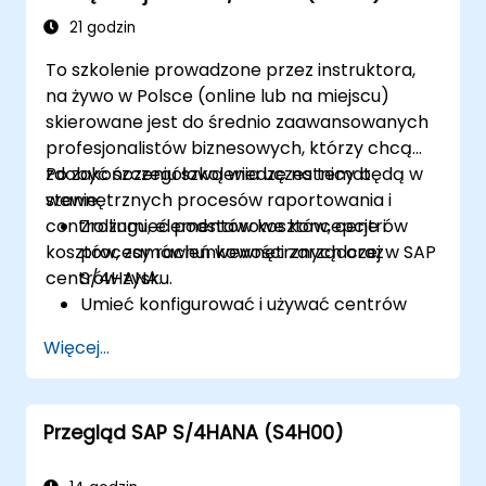
Zarządzać fakturowaniem.
21 godzin
Nauczyć się korzystać z wbudowanych
To szkolenie prowadzone przez instruktora,
analiz w SAP S/4HANA do monitorowania i
na żywo w Polsce (online lub na miejscu)
poprawy wyników sprzedaży,
skierowane jest do średnio zaawansowanych
wykorzystując standardowe raporty i KPI.
profesjonalistów biznesowych, którzy chcą
zdobyć szczegółową wiedzę na temat
Po zakończeniu szkolenia uczestnicy będą w
wewnętrznych procesów raportowania i
stanie:
controllingu, elementów kosztów, centrów
Zrozumieć podstawowe koncepcje i
kosztów, zamówień wewnętrznych oraz
procesy rachunkowości zarządczej w SAP
centrów zysku.
S/4HANA.
Umieć konfigurować i używać centrów
kosztów, zamówień wewnętrznych,
Więcej...
centrów zysku oraz analizy rentowności.
Zdobyć biegłość w korzystaniu z aplikacji
SAP Fiori do raportowania finansowego i
Przegląd SAP S/4HANA (S4H00)
zarządczego.