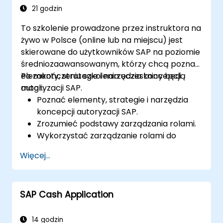
21 godzin
To szkolenie prowadzone przez instruktora na
żywo w Polsce (online lub na miejscu) jest
skierowane do użytkowników SAP na poziomie
średniozaawansowanym, którzy chcą poznać
elementy, strategie i narzędzia koncepcji
Po zakończeniu szkolenia uczestnicy będą
autoryzacji SAP.
mogli:
Poznać elementy, strategie i narzędzia
koncepcji autoryzacji SAP.
Zrozumieć podstawy zarządzania rolami.
Wykorzystać zarządzanie rolami do
tworzenia i przypisywania autoryzacji.
Więcej...
SAP Cash Application
14 godzin