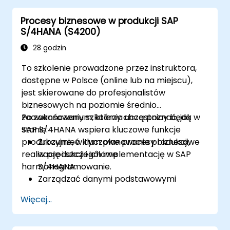
Zdobyć praktyczne doświadczenie w
Procesy biznesowe w produkcji SAP
korzystaniu z interfejsu użytkownika i
S/4HANA (S4200)
narzędzi SAP IBP.
28 godzin
To szkolenie prowadzone przez instruktora,
dostępne w Polsce (online lub na miejscu),
jest skierowane do profesjonalistów
biznesowych na poziomie średnio
zaawansowanym, którzy chcą poznać, jak
Po zakończeniu szkolenia uczestnicy będą w
SAP S/4HANA wspiera kluczowe funkcje
stanie:
produkcyjne, w tym planowanie produkcji,
Zrozumieć kluczowe procesy biznesowe
realizację i szczegółowe
w produkcji i ich implementację w SAP
harmonogramowanie.
S/4HANA.
Zarządzać danymi podstawowymi
związanymi z produkcją, takimi jak BOM,
Więcej...
centra robocze i wersje produkcyjne.
Wykonywać planowanie produkcji,
planowanie zapotrzebowania