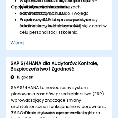
Wspierania codziennych operacji SAP
Praktyczne ćwiczenia skupione na
Opcje dostosowania kursu
S/4HANA i Business Suite.
realistycznych scenariuszach
administracyjnych SAP.
Aby dostosować kurs do Twojego
Praca w systemie w rzeczywistym
krajobrazu SAP lub przepływów pracy
środowisku szkoleniowym SAP.
administracyjnych, skontaktuj się z nami w
celu personalizacji szkolenia.
Więcej...
SAP S/4HANA dla Audytorów: Kontrole,
Bezpieczeństwo i Zgodność
16 godzin
SAP S/4HANA to nowoczesny system
planowania zasobów przedsiębiorstwa (ERP)
wprowadzający znaczące zmiany
architektoniczne i funkcjonalne w porównaniu
z ECC. Dla audytorów opanowanie jego
To szkolenie prowadzone przez instruktora