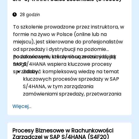
Wykonywać procesy zakupowe, takie jak
zapotrzebowania na zakup, zamówienia
28 godzin
zakupu i przyjęcia towarów.
To szkolenie prowadzone przez instruktora, w
Analizować dane zakupowe za pomocą
formie na żywo w Polsce (online lub na
aplikacji SAP Fiori i wskaźników KPI
miejscu), jest skierowane do profesjonalistów
związanych z zakupami.
od sprzedaży i dystrybucji na poziomie
podstawowym, którzy chcą zrozumieć, jak
Po zakończeniu szkolenia uczestnicy będą
SAP S/4HANA wspiera kluczowe procesy
mogli:
sprzedaży.
Zdobyć kompleksową wiedzę na temat
kluczowych procesów sprzedaży w SAP
S/4HANA, w tym zarządzania
zamówieniami sprzedaży, przetwarzania
dostaw, wysyłki i fakturowania.
Więcej...
Nauczyć się tworzyć i zarządzać
dokumentami sprzedaży, takimi jak
zamówienia, oferty i zwroty, oraz
Procesy Biznesowe w Rachunkowości
zrozumieć, jak konfigurować różne typy
Zarządczej w SAP S/4HANA (S4F20)
dokumentów i kategorie pozycji.