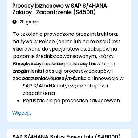
Procesy biznesowe w SAP S/4HANA
materiałowego i planowanie zdolności
Zakupy i Zaopatrzenie (S4500)
produkcyjnych w SAP S/4HANA.
Realizować i monitorować zlecenia
28 godzin
produkcyjne, w tym zarządzanie jakością i
To szkolenie prowadzone przez instruktora,
kontrolę hali produkcyjnej.
na żywo w Polsce (online lub na miejscu) jest
Analizować dane produkcyjne i
skierowane do specjalistów ds. zakupów na
generować raporty do podejmowania
poziomie średniozaawansowanym, którzy
decyzji przy użyciu narzędzi SAP S/4HANA.
chcą zdobyć solidne podstawy do
Po zakończeniu szkolenia uczestnicy będą
zrozumienia i obsługi procesów zakupów i
mogli:
zaopatrzenia w SAP S/4HANA.
Zrozumieć kluczowe funkcje i innowacje w
SAP S/4HANA dotyczące zakupów i
zaopatrzenia.
Poruszać się po procesach zakupowych
w SAP S/4HANA, w tym zakupach
Więcej...
opartych na zapasach i zużyciu.
Zarządzać danymi głównymi związanymi z
zakupami, w tym rekordami materiałów i
SAP S/4HANA Sales Essentials (S46000)
dostawców.