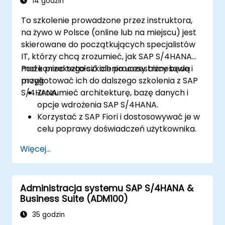
14 godzin
To szkolenie prowadzone przez instruktora,
na żywo w Polsce (online lub na miejscu) jest
skierowane do początkujących specjalistów
IT, którzy chcą zrozumieć, jak SAP S/4HANA
może przekształcić ich procesy biznesowe i
Pod koniec tego szkolenia uczestnicy będą
przygotować ich do dalszego szkolenia z SAP
mogli:
S/4HANA.
Zrozumieć architekturę, bazę danych i
opcje wdrożenia SAP S/4HANA.
Korzystać z SAP Fiori i dostosowywać je w
celu poprawy doświadczeń użytkownika.
Zidentyfikować kluczowe usprawnienia
Więcej...
procesów w obszarach finansów, logistyki
i innych modułów.
Zrozumieć integrację, analitykę i przyszłe
Administracja systemu SAP S/4HANA &
innowacje wspierające wdrożenia SAP.
Business Suite (ADM100)
35 godzin