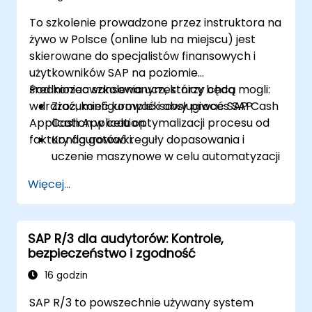
To szkolenie prowadzone przez instruktora na
żywo w Polsce (online lub na miejscu) jest
skierowane do specjalistów finansowych i
użytkowników SAP na poziomie
średniozaawansowanym, którzy chcą
Pod koniec szkolenia uczestnicy będą mogli:
wdrażać, konfigurować i obsługiwać SAP Cash
Zrozumieć kompleksowy proces SAP
Application w celu optymalizacji procesu od
Cash Application.
faktury do gotówki.
Konfigurować reguły dopasowania i
uczenie maszynowe w celu automatyzacji
płatności.
Więcej...
Integrować SAP Cash Application z
komponentami SAP S/4HANA.
Monitorować, analizować i optymalizować
SAP R/3 dla audytorów: Kontrole,
wydajność aplikacji gotówkowej.
bezpieczeństwo i zgodność
16 godzin
SAP R/3 to powszechnie używany system