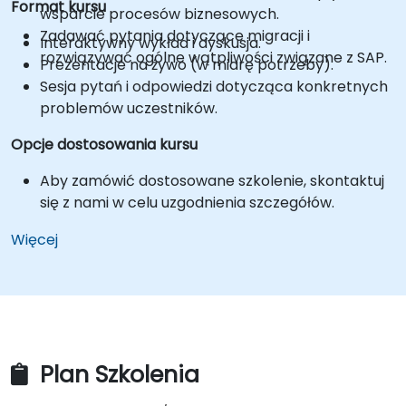
Format kursu
wsparcie procesów biznesowych.
Zadawać pytania dotyczące migracji i
Interaktywny wykład i dyskusja.
rozwiązywać ogólne wątpliwości związane z SAP.
Prezentacje na żywo (w miarę potrzeby).
Sesja pytań i odpowiedzi dotycząca konkretnych
problemów uczestników.
Opcje dostosowania kursu
Aby zamówić dostosowane szkolenie, skontaktuj
się z nami w celu uzgodnienia szczegółów.
Więcej
Plan Szkolenia