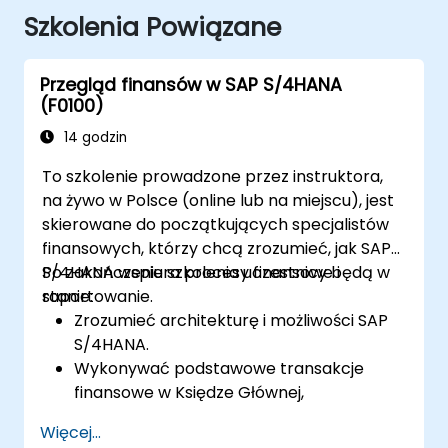
Szkolenia Powiązane
Przegląd finansów w SAP S/4HANA
(F0100)
14 godzin
To szkolenie prowadzone przez instruktora,
na żywo w Polsce (online lub na miejscu), jest
skierowane do początkujących specjalistów
finansowych, którzy chcą zrozumieć, jak SAP
S/4HANA wspiera procesy finansowe i
Po zakończeniu szkolenia uczestnicy będą w
raportowanie.
stanie:
Zrozumieć architekturę i możliwości SAP
S/4HANA.
Wykonywać podstawowe transakcje
finansowe w Księdze Głównej,
Rozrachunkach z Dostawcami i
Więcej...
Rozrachunkach z Odbiorcami.