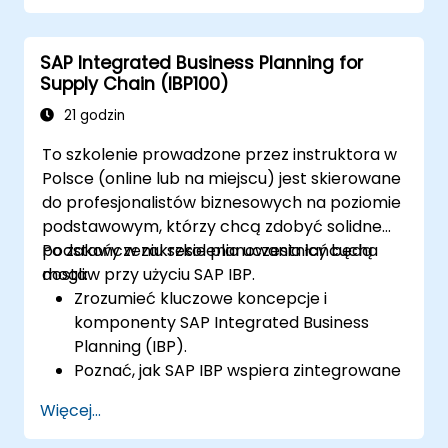
Pracować z centrami kosztów, centrami
zysków i zleceniami wewnętrznymi.
SAP Integrated Business Planning for
Zrozumieć zintegrowane procesy
Supply Chain (IBP100)
planowania finansowego w SAP S/4HANA.
Wykonywać podstawowe zadania
21 godzin
finansowe, w tym zamknięcia,
To szkolenie prowadzone przez instruktora w
raportowanie i analizę w SAP S/4HANA.
Polsce (online lub na miejscu) jest skierowane
do profesjonalistów biznesowych na poziomie
podstawowym, którzy chcą zdobyć solidne
podstawy w zakresie planowania łańcucha
Po zakończeniu szkolenia uczestnicy będą
dostaw przy użyciu SAP IBP.
mogli:
Zrozumieć kluczowe koncepcje i
komponenty SAP Integrated Business
Planning (IBP).
Poznać, jak SAP IBP wspiera zintegrowane
procesy planowania łańcucha dostaw.
Więcej...
Zapoznać się z różnymi modułami SAP IBP
i ich funkcjonalnościami.