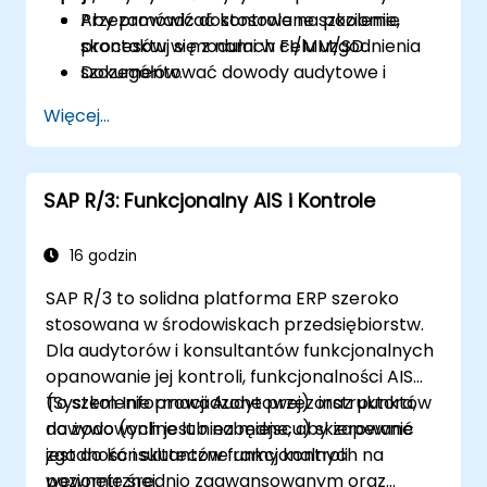
Przeprowadzać kontrole na poziomie
Aby zamówić dostosowane szkolenie,
procesów w modułach FI/MM/SD.
skontaktuj się z nami w celu uzgodnienia
Dokumentować dowody audytowe i
szczegółów.
przygotowywać strukturalne raporty
Więcej...
audytowe.
SAP R/3: Funkcjonalny AIS i Kontrole
16 godzin
SAP R/3 to solidna platforma ERP szeroko
stosowana w środowiskach przedsiębiorstw.
Dla audytorów i konsultantów funkcjonalnych
opanowanie jej kontroli, funkcjonalności AIS
(System Informacji Audytowej) oraz punktów
To szkolenie prowadzone przez instruktora,
dowodowych jest niezbędne, aby zapewnić
na żywo (online lub na miejscu) skierowane
zgodność i skuteczne ramy kontroli
jest do konsultantów funkcjonalnych na
wewnętrznej.
poziomie średnio zaawansowanym oraz