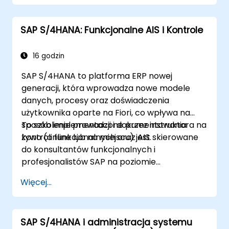
audytowe.
SAP S/4HANA: Funkcjonalne AIS i Kontrole
16 godzin
SAP S/4HANA to platforma ERP nowej
generacji, która wprowadza nowe modele
danych, procesy oraz doświadczenia
użytkownika oparte na Fiori, co wpływa na
sposób implementacji i dokumentowania
To szkolenie prowadzone przez instruktora na
kontroli funkcjonalnych oraz AIS.
żywo (online lub na miejscu) jest skierowane
do konsultantów funkcjonalnych i
profesjonalistów SAP na poziomie
średniozaawansowanym, którzy chcą
Więcej...
zintegrować praktyki AIS i kontroli w procesy
FI/MM/SD/BP, projektować i testować
kontrole oraz przygotowywać dowody
SAP S/4HANA i administracja systemu
gotowe do audytu.