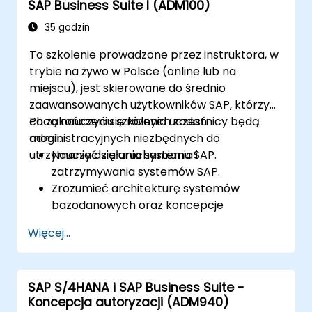
SAP Business Suite I (ADM100)
35 godzin
To szkolenie prowadzone przez instruktora, w
trybie na żywo w Polsce (online lub na
miejscu), jest skierowane do średnio
zaawansowanych użytkowników SAP, którzy
chcą nauczyć się różnych zadań
Po zakończeniu szkolenia uczestnicy będą
administracyjnych niezbędnych do
mogli:
utrzymania działania systemu SAP.
Nauczyć się uruchamiania i
zatrzymywania systemów SAP.
Zrozumieć architekturę systemów
bazodanowych oraz koncepcje
administracji użytkownikami.
Więcej...
Konfigurować systemy i tworzyć cele RFC.
Planować i monitorować zadania w tle.
SAP S/4HANA i SAP Business Suite -
Koncepcja autoryzacji (ADM940)