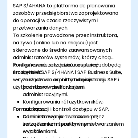
SAP S/4HANA to platforma do planowania
zasobów przedsiębiorstwa zaprojektowana
do operacji w czasie rzeczywistym i
przetwarzania danych.
To szkolenie prowadzone przez instruktora,
na żywo (online lub na miejscu) jest
skierowane do średnio zaawansowanych
administratorów systemów, którzy chcą
konfigurować, zarządzać i wspierać
Po ukończeniu szkolenia uczestnicy zdobędą
środowiska SAP S/4HANA i SAP Business Suite,
umiejętność:
w tym kluczowe aspekty administracji
Zarządzania architekturą systemu SAP i
użytkownikami i drukowaniem.
podstawowymi funkcjami
administracyjnymi.
Konfigurowania ról użytkowników,
Format kursu
autoryzacji i kontroli dostępu w SAP.
Administrowania drukowaniem,
Demonstracje prowadzone przez
zarządzaniem spoolami i przetwarzaniem
instruktora z interaktywnymi
wyników.
wyjaśnieniami.