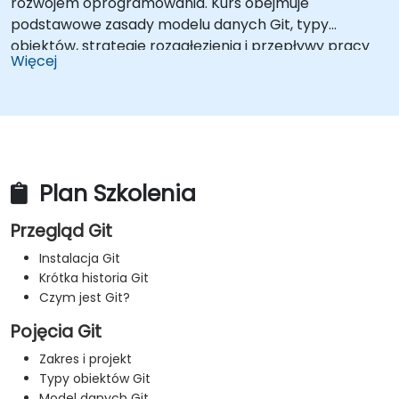
rozwojem oprogramowania. Kurs obejmuje
podstawowe zasady modelu danych Git, typy
obiektów, strategie rozgałęzienia i przepływy pracy
Więcej
związane z scalaniem. Przedstawia sprawdzone
metody dotyczące historii commitów, analizy różnic,
operacji stash, tagów oraz rozproszonych wzorców
rozwoju z wykorzystaniem hostowanych
repozytoriów. Pomaga zespołom programistycznym
zarządzać historią wersji, rozwiązywać konflikty
Plan Szkolenia
scalania i utrzymywać śledzony kod w ramach
współpracy nad projektami.
Przegląd Git
Instalacja Git
Krótka historia Git
Czym jest Git?
Pojęcia Git
Zakres i projekt
Typy obiektów Git
Model danych Git