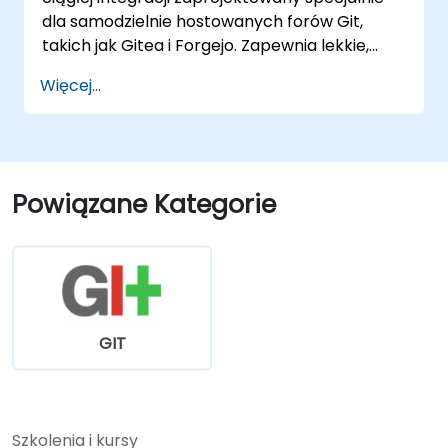
dla samodzielnie hostowanych forów Git,
takich jak Gitea i Forgejo. Zapewnia lekkie,
natywne dla Docker środowisko CI/CD bez
Więcej...
złożoności i obciążeń licencyjnych typowych
dla korporacyjnych platform CI.
Powiązane Kategorie
GIT
Szkolenia i kursy