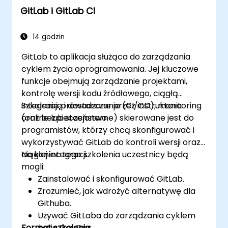
GitLab i GitLab CI
przepływy pracy.
Monitorować i audytować aktywność w
celu zapewnienia zgodności i zarządzania
14 godzin
na dużą skalę.
GitLab to aplikacja służąca do zarządzania
cyklem życia oprogramowania. Jej kluczowe
funkcje obejmują zarządzanie projektami,
kontrolę wersji kodu źródłowego, ciągłą
integrację i dostarczanie (CI/CD), monitoring
Szkolenie prowadzone przez instruktora
oraz bezpieczeństwo.
(online lub stacjonarne) skierowane jest do
programistów, którzy chcą skonfigurować i
wykorzystywać GitLab do kontroli wersji oraz
ciągłej integracji.
Na koniec tego szkolenia uczestnicy będą
mogli:
Zainstalować i skonfigurować GitLab.
Zrozumieć, jak wdrożyć alternatywę dla
Githuba.
Używać GitLaba do zarządzania cyklem
Format szkolenia
życia DevOps.