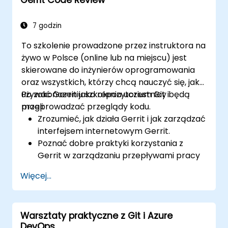
Stosować GitLab Pages, przepływy wydań
i bezpieczne konfiguracje w
rzeczywistych projektach.
7 godzin
To szkolenie prowadzone przez instruktora na
żywo w Polsce (online lub na miejscu) jest
skierowane do inżynierów oprogramowania
oraz wszystkich, którzy chcą nauczyć się, jak
używać Gerrit jako repozytorium Git i
Po zakończeniu szkolenia uczestnicy będą
przeprowadzać przeglądy kodu.
mogli:
Zrozumieć, jak działa Gerrit i jak zarządzać
interfejsem internetowym Gerrit.
Poznać dobre praktyki korzystania z
Gerrit w zarządzaniu przepływami pracy
związanymi z przeglądem kodu.
Więcej...
Administrować i konfigurować projekt w
Gerrit.
Warsztaty praktyczne z Git i Azure
DevOps