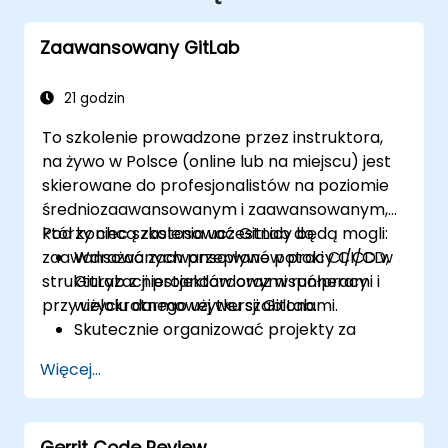
Zaawansowany GitLab
21 godzin
To szkolenie prowadzone przez instruktora,
na żywo w Polsce (online lub na miejscu) jest
skierowane do profesjonalistów na poziomie
średniozaawansowanym i zaawansowanym,
którzy chcą zastosować GitLab do
Pod koniec szkolenia uczestnicy będą mogli:
zaawansowanych przepływów pracy CI/CD,
Wdrażać zaawansowane potoki CI/CD w
strukturyzacji projektów oraz współpracy
GitLab z niestandardowymi runnerami i
przy użyciu darmowej wersji GitLab.
wielokrotnego użytku szablonami.
Skutecznie organizować projekty za
pomocą grup i przestrzeni nazw.
Więcej...
Współpracować nad kodem, problemami
i dokumentacją przy użyciu Markdown i
narzędzi GitLab.
Gerrit Code Review