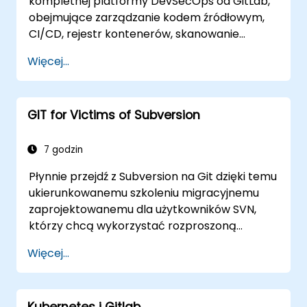
kompletnej platformy DevSecOps od GitLab,
obejmujące zarządzanie kodem źródłowym,
CI/CD, rejestr kontenerów, skanowanie
bezpieczeństwa i monitorowanie. Jest to złoty
Więcej...
standard dla organizacji, które chcą mieć
pełny zestaw funkcji GitLab bez zależności od
SaaS lub opuszczania danych swojej sieci.
GIT for Victims of Subversion
7 godzin
Płynnie przejdź z Subversion na Git dzięki temu
ukierunkowanemu szkoleniu migracyjnemu
zaprojektowanemu dla użytkowników SVN,
którzy chcą wykorzystać rozproszoną
kontrolę wersji. Ten praktyczny kurs obejmuje
Więcej...
podstawowe koncepcje Gita, codzienne
wzorce pracy, zaawansowane strategie
gałęziowania i scalania, pełne procesy
Kubernetes i Gitlab