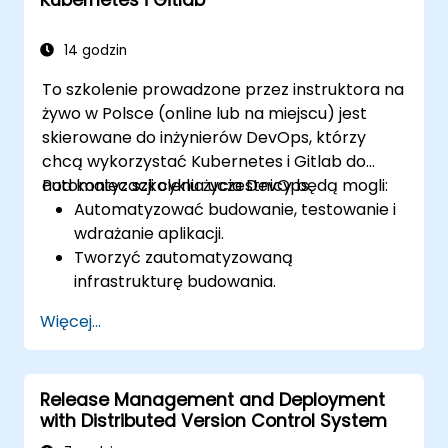
migracji przepływu pracy, wewnętrzne
mechanizmy Gita oraz praktyczne porady
dotyczące integracji — pomagając
14 godzin
programistom uniknąć typowych pułapek i z
To szkolenie prowadzone przez instruktora na
pewnością oraz efektywnością przyjąć
żywo w Polsce (online lub na miejscu) jest
nowoczesne przepływy pracy DVCS, co
skierowane do inżynierów DevOps, którzy
przyspieszy procesy współpracy.
chcą wykorzystać Kubernetes i Gitlab do
automatyzacji cyklu życia DevOps.
Pod koniec szkolenia uczestnicy będą mogli:
Automatyzować budowanie, testowanie i
wdrażanie aplikacji.
Tworzyć zautomatyzowaną
infrastrukturę budowania.
Wdrażać aplikację w środowisku
Więcej...
chmurowym opartym na kontenerach.
Release Management and Deployment
with Distributed Version Control System