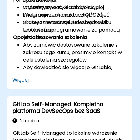
Wykorzystywać GitLab do ciągłej
Interaktywna wykład i dyskusja.
integracji i dostarczania (CI/CD).
Wiele ćwiczeń i praktycznych zajęć.
Skutecznie tworzyć, udostępniać i
Praktyczne wdrożenie w środowisku
testować oprogramowanie za pomocą
labolatorium.
Opcje dostosowania szkolenia
GitLaba.
Aby zamówić dostosowane szkolenie z
zakresu tego kursu, prosimy o kontakt w
celu ustalenia szczegółów.
Aby dowiedzieć się więcej o GitLabie,
odwiedź stronę: https://about.gitlab.com/
Więcej...
GitLab Self-Managed: Kompletna
platforma DevSecOps bez SaaS
21 godzin
GitLab Self-Managed to lokalne wdrożenie