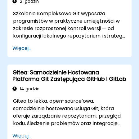
zarówno z poziomu konsoli, jak i
21 godzin
interfejsów graficznych.
Szkolenie Kompleksowe Git wyposaża
Pracować z Git w Azure DevOps w celu
programistów w praktyczne umiejętności w
integracji repozytoriów i kontroli wersji.
zakresie rozproszonej kontroli wersji — od
konfiguracji lokalnego repozytorium i strategii
rozgałęzienia po wdrażanie na serwerze i
Więcej...
współpracę w zespołach. Program szkolenia
prowadzi uczestników przez narzędzia
użytkowe Git i ich dostosowywanie,
Gitea: Samodzielnie Hostowana
dostarczając praktycznej wiedzy do
Platforma Git Zastępująca GitHub i GitLab
zarządzania kontrolą źródła w złożonych
zespołach deweloperskich i ciągłych
14 godzin
procesach integracji.
Gitea to lekka, open-source’owa,
samodzielnie hostowana usługa Git, która
oferuje zarządzanie repozytoriami, przegląd
kodu, śledzenie problemów oraz integrację
CI/CD. Jest coraz bardziej popularną
Więcej...
alternatywą dla GitHub i GitLab.com dla