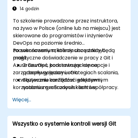
14 godzin
To szkolenie prowadzone przez instruktora,
na żywo w Polsce (online lub na miejscu) jest
skierowane do programistów i inżynierów
DevOps na poziomie średnio
zaawansowanym, którzy chcą zdobyć
Po zakończeniu szkolenia uczestnicy będą
praktyczne doświadczenie w pracy z Git i
mogli:
Azure DevOps, koncentrując się na
Zrozumieć podstawowe koncepcje i
zarządzaniu gałęziami, strategiach scalania,
przepływy pracy w Git.
rozwiązywaniu konfliktów i efektywnym
Skutecznie zarządzać gałęziami i
korzystaniu z graficznych klientów.
scalaniem w środowiskach współpracy.
Rozwiązywać konflikty, stosując najlepsze
Więcej...
praktyki w rzeczywistych scenariuszach.
Korzystać z graficznych klientów
(SourceTree i GitKraken) do zarządzania
Wszystko o systemie kontroli wersji Git
Git.
Wykonywać praktyczne operacje Git