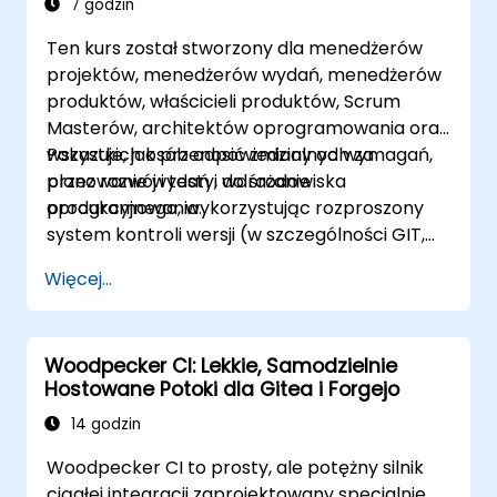
7 godzin
Ten kurs został stworzony dla menedżerów
projektów, menedżerów wydań, menedżerów
produktów, właścicieli produktów, Scrum
Masterów, architektów oprogramowania oraz
wszystkich osób odpowiedzialnych za
Pokazuje, jak przenosić zmiany od wymagań,
planowanie wydań i wdrażanie
przez rozwój i testy, do środowiska
oprogramowania.
produkcyjnego, wykorzystując rozproszony
system kontroli wersji (w szczególności GIT,
ale osoby korzystające z innych
Więcej...
rozproszonych SCM również mogą skorzystać
z tego kursu).
Woodpecker CI: Lekkie, Samodzielnie
Hostowane Potoki dla Gitea i Forgejo
14 godzin
Woodpecker CI to prosty, ale potężny silnik
ciągłej integracji zaprojektowany specjalnie