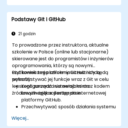
zespołów, które potrzebują pełnej kontroli
nad swoim kodem źródłowym bez warunków
Podstawy Git i GitHub
usług stron trzecich lub ograniczeń
eksportowych.
21 godzin
To prowadzone przez instruktora, aktualne
szkolenie w Polsce (online lub stacjonarne)
skierowane jest do programistów i inżynierów
oprogramowania, którzy są nowymi
użytkownikami platformy GitHub i chcą
Pod koniec tego szkolenia uczestnicy będą
wykorzystywać jej funkcje wraz z Git w celu
potrafić:
lepszego zarządzania wersjami oraz kodem
Konfigurować i ustawiać konto
źródłowym aplikacji enterprise.
umożliwiające dostęp do internetowej
platformy GitHub.
Przechwytywać sposób działania systemu
Git oraz rozumieć koncepcje leżące u
Więcej...
podstaw GitHub.
Tworzyć i zarządzać repozytoriami